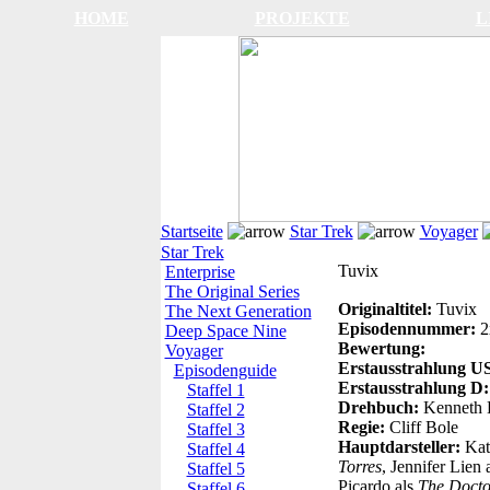
HOME
PROJEKTE
L
Startseite
Star Trek
Voyager
Star Trek
Tuvix
Enterprise
The Original Series
Originaltitel:
Tuvix
The Next Generation
Episodennummer:
2
Deep Space Nine
Bewertung:
Voyager
Erstausstrahlung 
Episodenguide
Erstausstrahlung D
Staffel 1
Drehbuch:
Kenneth 
Staffel 2
Regie:
Cliff Bole
Staffel 3
Hauptdarsteller:
Kat
Staffel 4
Torres
, Jennifer Lien 
Staffel 5
Picardo als
The Docto
Staffel 6