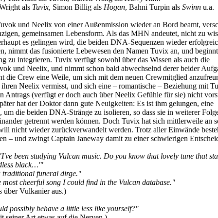
Wright als
Tuvix
, Simon Billig als
Hogan
, Bahni Turpin als
Swinn
u.a.
uvok und Neelix von einer Außenmission wieder an Bord beamt, vers
einzigen, gemeinsamen Lebensform. Als das MHN andeutet, nicht zu wis
rhaupt es gelingen wird, die beiden DNA-Sequenzen wieder erfolgrei
en, nimmt das fusionierte Lebewesen den Namen Tuvix an, und beginnt,
ng zu integrieren. Tuvix verfügt sowohl über das Wissen als auch die
uvok und Neelix, und nimmt schon bald abwechselnd derer beider Auf
t die Crew eine Weile, um sich mit dem neuen Crewmitglied anzufreu
 ihren Neelix vermisst, und sich eine – romantische – Beziehung mit Tuv
 Antrags (verfügt er doch auch über Neelix Gefühle für sie) nicht vors
ter hat der Doktor dann gute Neuigkeiten: Es ist ihm gelungen, eine
, um die beiden DNA-Stränge zu isolieren, so dass sie in weiterer Folge
inander getrennt werden können. Doch Tuvix hat sich mittlerweile an s
ll nicht wieder zurückverwandelt werden. Trotz aller Einwände besteh
eren – und zwingt Captain Janeway damit zu einer schwierigen Entsch
"I've been studying Vulcan music. Do you know that lovely tune that sta
dless black…'"
a traditional funeral dirge."
e most cheerful song I could find in the Vulcan database."
s über Vulkanier aus.)
d possibly behave a little less like yourself?"
t seiner Art etwas auf die Nerven.)