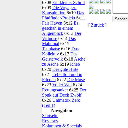
6x08
Ein kleiner Schritt
6x09
Die Voyager-
Konspiration
6x10
Das
Pfadfinder-Projekt
6x11
Fair Haven
6x12
Es
[ Zurück ]
geschah in einem
Augenblick
6x13
Der
Virtuose
6x14
Das
Mahnmal
6x15
Tsunkatse
6x16
Das
Kollektiv
6x17
Das
Geistervolk
6x18
Asche
zu Asche
6x19
Icheb
6x20
Der gute Hirte
6x21
Lebe flott und in
Frieden
6x22
Die Muse
6x23
Voller Wut
6x24
Rettungsanker
6x25
Der
Spuk auf Deck Zwölf
6x26
Unimatrix Zero
(Teil 1)
Navigation
Startseite
Reviews
Kolumnen & Specials