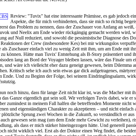
Review:
"Tuvix" hat eine interessante Prämisse, es gab jedoch ei
Aspekte, die für mich verhinderten, dass sie mich so richtig begei
lererst das Problem zu nennen, dass der Zuschauer von Anfang an weiß, 
uvok und Neelix am Ende wieder rückgängig gemacht werden wird, w
ng auf Null reduziert, und sowohl die pessimistische Diagnose des Dok
n Reaktionen der Crew (insbesondere Kes) bei mir wirkungslos verpuffen
als Zuschauer einfach viel zu wenig Zeit mit ihm, um am Ende mit ih
n zu können. Hätte man Tuvix' Entstehung als B-Story präsentiert und i
Episoden lang an Bord der Voyager bleiben lassen, wäre das Finale um e
n, und wäre ich vielleicht eher dazu geneigt gewesen, beim Dilemma 
ehen. Kritisch sehe ich auch sein etwas gar dick aufgetragenes, märtyrer
m Ende. Und zu Beginn der Folge, bei seinem Eindringlingsalarm, wirk
sstutzig.
 noch hinzu, dass für lange Zeit nicht klar ist, was die Macher mit ih
as Ganze eigentlich gut sein soll. Wir verfolgen Tuvix dabei, wie er s
aber zumindest in meinem Fall halfen die betreffenden Momente nicht wi
genen und eigenständigen Charakter zu akzeptieren – und nicht einfach a
r plötzliche Sprung zwei Wochen in die Zukunft, so verständlich er aus
t auch gewesen sein mag (um dem Ende mehr Gewicht zu verleihen), ri
lung, als dass er mich stärker hineingezogen hätte. Und generell passie
och nicht wirklich viel. Erst als der Doktor einen Weg findet, die beide