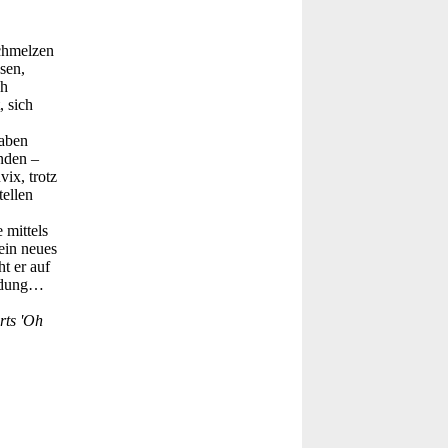
chmelzen
sen,
ch
 sich
gaben
nden –
ix, trotz
tellen
 mittels
ein neues
t er auf
eidung…
rts 'Oh