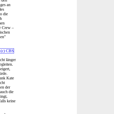
s den
iges an
les
o die
h
nen
r Crew –
ischen
nen"
cht länger
gleiten.
eigert,
ürde.
dank Kate
cht
ken der
auch die
ingt,
alls keine