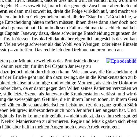
, und Tuvix feststellt, dass er dies nicht will, ist endlich klar, worum e
h geht. Bis es soweit ist, braucht der geneigte Zuschauer aber doch ein
enn
es dann mal soweit ist, dreht die Folge wirklich auf, und macht vie
vielen ähnlichen Gelegenheiten innerhalb der "Star Trek"-Geschichte, w
ge Entscheidung hätten treffen müssen, ihnen diese dann aber doch noc
lsch gemacht hat. Denn in diesem Fall macht man tatsächlich mal kei
gt Captain Janeway dazu, diese schwierige Entscheidung zugunsten de
Tuvik (dessen Tuvok-Teil damit aber eigentlich angesichts des vulkan
 Vielen wiegt schwerer als das Wohl von Wenigen, oder eines Einzel
sste) – zu treffen. Das rechte ich den Drehbuchautoren hoch an.
tzten paar Minuten zweifellos das Prunkstück dieser
darum ersucht, für ihn bei Captain Janeway zu
ch dazu jedoch nicht durchringen kann. Wie Janeway die Entscheidung ni
uf der Brücke geht und ihn dazu zwingt, sie in die Krankenstation zu be
kterlich absolut stimmige und wichtige Moment, als sich der Doktor w
erabreichen, da er damit gegen den Willen seines Patienten verstoßen w
 stille letzte Szene, als Janeway die Krankenstation verlässt, und wir 
ung die zwiespältigen Gefühle, die in ihrem Innern toben, in ihrem Gesi
ell zählen die schauspielerischen Leistungen zu den ganz großen Stär
neben Mulgrew insbesondere auch noch Jennifer Lien angetan hat. Und 
t als Tuvix konnte mir gefallen – nicht zuletzt, da es ihm sehr gut gel
eelix' Manierismen zu alternieren. Regie und Musik gaben sich ebenf
hätte aber halt in meinen Augen noch etwas Arbeit vertragen.