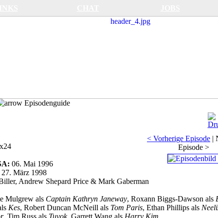
INKS
CHAT
JOBS
Episodenguide
< Vorherige Episode
|
x24
Episode >
USA:
06. Mai 1996
:
27. März 1998
Biller, Andrew Shepard Price & Mark Gaberman
e Mulgrew als
Captain Kathryn Janeway
, Roxann Biggs-Dawson als
als
Kes
, Robert Duncan McNeill als
Tom Paris
, Ethan Phillips als
Neeli
r
, Tim Russ als
Tuvok
, Garrett Wang als
Harry Kim
.