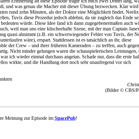
aren Erinnerung an diese Episode fragte ich mich zwei Drittel lang, w
oll, und was genau die Macher mit dieser Übung bezwecken. Klar wird
tzten rund zehn Minuten, als der Doktor eine Möglichkeit findet, Neeli
llen, Tuvix diese Prozedur jedoch ablehnt, da sie zugleich das Ende se
z bedeuten würde. Diese Idee fand ich dann zugegebenermaßen auch wi
t auch, weil man uns eine klischeehafte Szene, mit der man Captain Jane
ung quasi abnimmt (z.B. ein schwerwiegender Fehler von Tuvix, der Ne
terlaufen wäre), erspart. Stattdessen ist es tatsächlich an ihr, diese
le der Crew – und ihrer früheren Kameraden – zu treffen, auch gegen
rtig. Nicht minder gelungen waren die schauspielerischen Leistungen,
ar ich wieder einmal durchaus angetan. Schade nur, dass die erste ha
ellos wirkte, und die Handlung dort noch sehr unaufregend vor sich
unkten
Christ
(Bilder © CBS/P
re Meinung zur Episode im
SpacePub
!