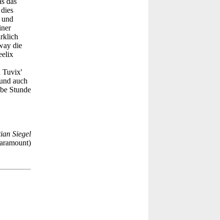
as das
 dies
x und
iner
rklich
way die
elix
 Tuvix'
 und auch
lbe Stunde
ian Siegel
aramount)