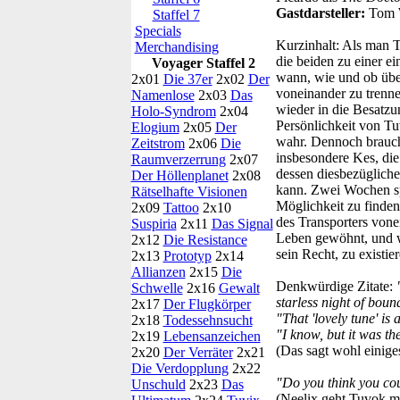
Gastdarsteller:
Tom 
Staffel 7
Specials
Kurzinhalt:
Als man T
Merchandising
die beiden zu einer 
Voyager Staffel 2
wann, wie und ob übe
2x01
Die 37er
2x02
Der
voneinander zu trenn
Namenlose
2x03
Das
wieder in die Besatzu
Holo-Syndrom
2x04
Persönlichkeit von T
Elogium
2x05
Der
wahr. Dennoch brauch
Zeitstrom
2x06
Die
insbesondere Kes, die
Raumverzerrung
2x07
dessen diesbezüglichen
Der Höllenplanet
2x08
kann. Zwei Wochen spä
Rätselhafte Visionen
Möglichkeit zu finden
2x09
Tattoo
2x10
des Transporters vone
Suspiria
2x11
Das Signal
Leben gewöhnt, und wi
2x12
Die Resistance
sein Recht, zu existi
2x13
Prototyp
2x14
Allianzen
2x15
Die
Denkwürdige Zitate:
Schwelle
2x16
Gewalt
starless night of boun
2x17
Der Flugkörper
"That 'lovely tune' is 
2x18
Todessehnsucht
"I know, but it was th
2x19
Lebensanzeichen
(Das sagt wohl einige
2x20
Der Verräter
2x21
Die Verdopplung
2x22
"Do you think you coul
Unschuld
2x23
Das
(Neelix geht Tuvok mi