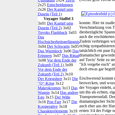
Ultimatum
2x24
Tuvix
2x25
Entscheidungen
2x26
Der Kampf ums
Dasein (Teil 1)
Voyager Staffel 3
konnte. Hier ist zual
3x01
Der Kampf ums
Verschmelzung von T
Dasein (Teil 2)
3x02
diesbezügliche Spannu
Tuvoks Flashback
3x03
auch die erschütterte
Das
Zudem verbringen wir 
Hochsicherheitsgefängnis
richtig sympathisiere
3x04
Der Schwarm
3x05
tatsächlich ein paar 
Das Wurmloch
3x06
Das
dramatischer geworde
Erinnern
3x07
Das Ritual
auf Tuvix' Seite zu st
3x08
Vor dem Ende der
"Ich vergebe euch" a
Zukunft (Teil 1)
3x09
doch etwas gar begriff
Vor dem Ende der
Zukunft (Teil 2)
3x10
Erschwerend kommt nun
Der Kriegsherr
3x11
Die
bezwecken, und wozu d
"Q"-Krise
3x12
der Voyager einlebt, 
Makrokosmos
3x13
Das
um ihn als echten, ei
Wagnis
3x14
Das andere
Transporterunfall. De
Ego
3x15
Der Wille
dramaturgischer Sich
3x16
Pon Farr
3x17
Die
auch eher aus der Hand
Kooperative
3x18
ersten 3/4 der Folge n
Charakterelemente
3x19