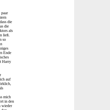
n paar
stern
dass die
as die
tors als
 ließ.
m so
hn
iniges
am Ende
isches
t Harry
r
ich auf
rklich,
ls
ss mich
rt in den
n wieder