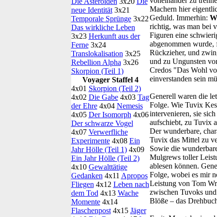
voneinander zu trennen
Die Asteroiden
3x20
Die
Machern hier eigentlic
neue Identität
3x21
Geduld. Immerhin:
W
Temporale Sprünge
3x22
richtig, was man bei 
Das wirkliche Leben
Figuren eine schwieri
3x23
Herkunft aus der
abgenommen wurde, fa
Ferne
3x24
Rückzieher, und zwin
Translokalisation
3x25
und zu Ungunsten von 
Rebellion Alpha
3x26
Credos "Das Wohl von
Skorpion (Teil 1)
einverstanden sein mü
Voyager Staffel 4
4x01
Skorpion (Teil 2)
Generell waren die le
4x02
Die Gabe
4x03
Tag
Folge. Wie Tuvix Kes 
der Ehre
4x04
Nemesis
intervenieren, sie si
4x05
Der Isomorph
4x06
aufschiebt, zu Tuvix a
Der schwarze Vogel
Der wunderbare, chara
4x07
Verwerfliche
Tuvix das Mittel zu v
Experimente
4x08
Ein
Sowie die wunderbare,
Jahr Hölle (Teil 1)
4x09
Mulgrews toller Leist
Ein Jahr Hölle (Teil 2)
ablesen können. Gener
4x10
Gewalttätige
Folge, wobei es mir 
Gedanken
4x11
Apropos
Leistung von Tom Wrigh
Fliegen
4x12
Leben nach
zwischen Tuvoks und N
dem Tod
4x13
Wache
Blöße – das Drehbuch 
Momente
4x14
Flaschenpost
4x15
Jäger