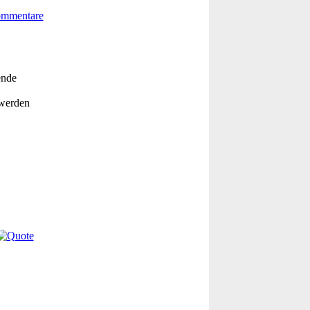
ende
 werden