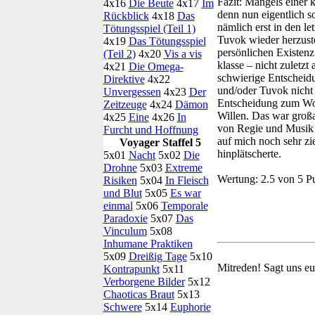
Fazit:
Mangels einer kl
4x16
Die Beute
4x17
Im
denn nun eigentlich s
Rückblick
4x18
Das
nämlich erst in den le
Tötungsspiel (Teil 1)
Tuvok wieder herzuste
4x19
Das Tötungsspiel
persönlichen Existen
(Teil 2)
4x20
Vis a vis
klasse – nicht zuletz
4x21
Die Omega-
schwierige Entscheid
Direktive
4x22
und/oder Tuvok nicht un
Unvergessen
4x23
Der
Entscheidung zum Woh
Zeitzeuge
4x24
Dämon
Willen. Das war großa
4x25
Eine
4x26
In
von Regie und Musik w
Furcht und Hoffnung
auf mich noch sehr zi
Voyager Staffel 5
hinplätscherte.
5x01
Nacht
5x02
Die
Drohne
5x03
Extreme
Wertung:
2.5 von 5 P
Risiken
5x04
In Fleisch
und Blut
5x05
Es war
einmal
5x06
Temporale
Paradoxie
5x07
Das
Vinculum
5x08
Inhumane Praktiken
5x09
Dreißig Tage
5x10
Mitreden!
Sagt uns eu
Kontrapunkt
5x11
Verborgene Bilder
5x12
Chaoticas Braut
5x13
Schwere
5x14
Euphorie