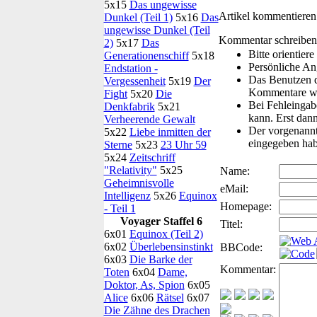
5x15
Das ungewisse
Artikel kommentieren
Dunkel (Teil 1)
5x16
Das
ungewisse Dunkel (Teil
Kommentar schreiben
2)
5x17
Das
Bitte orientie
Generationenschiff
5x18
Persönliche An
Endstation -
Das Benutzen d
Vergessenheit
5x19
Der
Kommentare we
Fight
5x20
Die
Bei Fehleingabe
Denkfabrik
5x21
kann. Erst dann
Verheerende Gewalt
Der vorgenannte
5x22
Liebe inmitten der
eingegeben hab
Sterne
5x23
23 Uhr 59
5x24
Zeitschriff
"Relativity"
5x25
Name:
Geheimnisvolle
eMail:
Intelligenz
5x26
Equinox
Homepage:
- Teil 1
Voyager Staffel 6
Titel:
6x01
Equinox (Teil 2)
6x02
Überlebensinstinkt
BBCode:
6x03
Die Barke der
Kommentar:
Toten
6x04
Dame,
Doktor, As, Spion
6x05
Alice
6x06
Rätsel
6x07
Die Zähne des Drachen