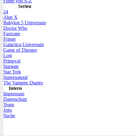
Filme von A-Z
Serien
24
Akte X
Babylon 5 Universum
Doctor Who
Farscape
Fringe
Galactica Universum
Game of Thrones
Lost
Primeval
Stargate
Star Trek
Supernatural
The Vampire Diaries
Intern
Impressum
Datenschutz
Team
Jobs
Suche