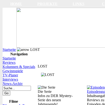
HOME
PROJEKTE
LINKS
C
Startseite
LOST
Navigation
Startseite
Reviews
LOST
Kolumnen & Specials
Gewinnspiele
TV-Planer
Interviews
News-Archiv
Die Serie
Episodengu
Infos zu DER Mystery-
Inhaltsanga
Serie des neuen
Reviews zu 
Filme
Jahrtausends!
Episoden de