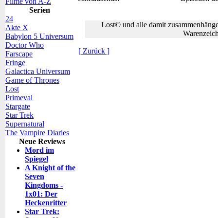
Filme von A-Z
Serien
24
Lost© und alle damit zusammenhängen
Akte X
Warenzeic
Babylon 5 Universum
Doctor Who
[ Zurück ]
Farscape
Fringe
Galactica Universum
Game of Thrones
Lost
Primeval
Stargate
Star Trek
Supernatural
The Vampire Diaries
Neue Reviews
Mord im
Spiegel
A Knight of the
Seven
Kingdoms -
1x01: Der
Heckenritter
Star Trek: