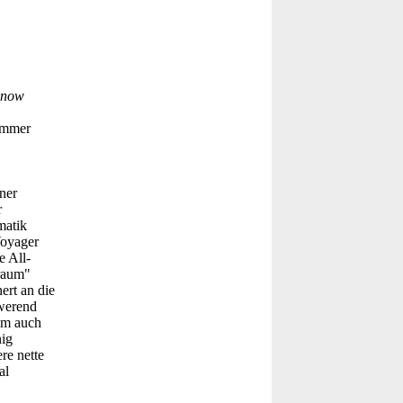
 know
Nummer
ner
r
matik
Voyager
e All-
raum"
ert an die
hwerend
em auch
nig
re nette
al