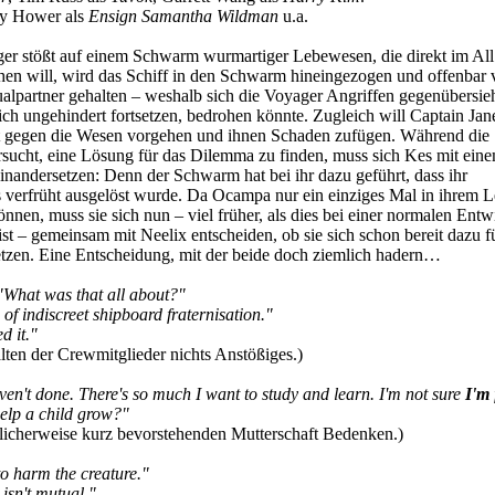
y Hower als
Ensign Samantha Wildman
u.a.
r stößt auf einem Schwarm wurmartiger Lebewesen, die direkt im All
hen will, wird das Schiff in den Schwarm hineingezogen und offenbar 
ualpartner gehalten – weshalb sich die Voyager Angriffen gegenübersie
sich ungehindert fortsetzen, bedrohen könnte. Zugleich will Captain Ja
t gegen die Wesen vorgehen und ihnen Schaden zufügen. Während die
sucht, eine Lösung für das Dilemma zu finden, muss sich Kes mit ein
nandersetzen: Denn der Schwarm hat bei ihr dazu geführt, dass ihr
 verfrüht ausgelöst wurde. Da Ocampa nur ein einziges Mal in ihrem 
en, muss sie sich nun – viel früher, als dies bei einer normalen Entw
 ist – gemeinsam mit Neelix entscheiden, ob sie sich schon bereit dazu f
etzen. Eine Entscheidung, mit der beide doch ziemlich hadern…
"What was that all about?"
 of indiscreet shipboard fraternisation."
d it."
alten der Crewmitglieder nichts Anstößiges.)
ven't done. There's so much I want to study and learn. I'm not sure
I'm
elp a child grow?"
licherweise kurz bevorstehenden Mutterschaft Bedenken.)
 to harm the creature."
 isn't mutual."