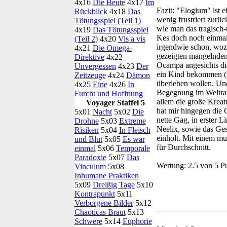
4x16
Die Beute
4x17
Im
Fazit:
"Elogium" ist e
Rückblick
4x18
Das
wenig frustriert zurüc
Tötungsspiel (Teil 1)
wie man das tragisch
4x19
Das Tötungsspiel
Kes doch noch einma
(Teil 2)
4x20
Vis a vis
irgendwie schon, wozu
4x21
Die Omega-
gezeigten mangelnden 
Direktive
4x22
Ocampa angesichts die
Unvergessen
4x23
Der
ein Kind bekommen (wa
Zeitzeuge
4x24
Dämon
überleben wollen. Und
4x25
Eine
4x26
In
Begegnung im Weltraum
Furcht und Hoffnung
allem die große Kreatu
Voyager Staffel 5
hat mir hingegen die
5x01
Nacht
5x02
Die
nette Gag, in erster 
Drohne
5x03
Extreme
Neelix, sowie das Ge
Risiken
5x04
In Fleisch
einholt. Mit einem mu
und Blut
5x05
Es war
für Durchschnitt.
einmal
5x06
Temporale
Paradoxie
5x07
Das
Wertung:
2.5 von 5 P
Vinculum
5x08
Inhumane Praktiken
5x09
Dreißig Tage
5x10
Kontrapunkt
5x11
Verborgene Bilder
5x12
Chaoticas Braut
5x13
Schwere
5x14
Euphorie