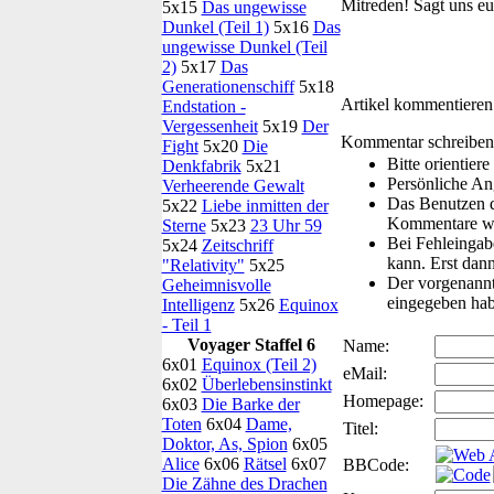
Mitreden!
Sagt uns eu
5x15
Das ungewisse
Dunkel (Teil 1)
5x16
Das
ungewisse Dunkel (Teil
2)
5x17
Das
Generationenschiff
5x18
Artikel kommentieren
Endstation -
Vergessenheit
5x19
Der
Kommentar schreiben
Fight
5x20
Die
Bitte orientie
Denkfabrik
5x21
Persönliche An
Verheerende Gewalt
Das Benutzen d
5x22
Liebe inmitten der
Kommentare we
Sterne
5x23
23 Uhr 59
Bei Fehleingabe
5x24
Zeitschriff
kann. Erst dann
"Relativity"
5x25
Der vorgenannte
Geheimnisvolle
eingegeben hab
Intelligenz
5x26
Equinox
- Teil 1
Voyager Staffel 6
Name:
6x01
Equinox (Teil 2)
eMail:
6x02
Überlebensinstinkt
Homepage:
6x03
Die Barke der
Toten
6x04
Dame,
Titel:
Doktor, As, Spion
6x05
Alice
6x06
Rätsel
6x07
BBCode:
Die Zähne des Drachen