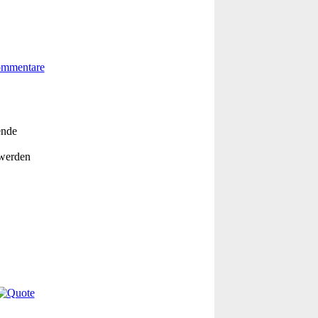
ende
 werden