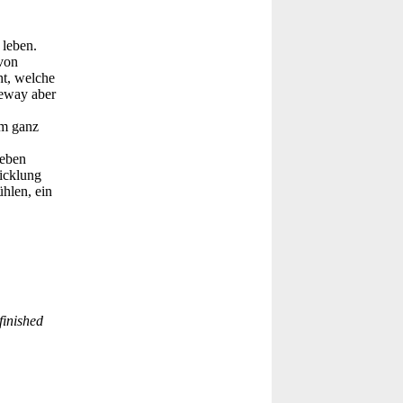
 leben.
von
ht, welche
neway aber
em ganz
Leben
icklung
ühlen, ein
finished