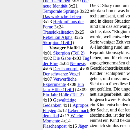
Die Asteroiden
3x20
Die
Die C-Story rund um 
neue Identität
3x21
mir da schon etwas be
Temporale Sprünge
3x22
recht amüsant, und vo
Das wirkliche Leben
und in dieser Situati
3x23
Herkunft aus der
rund um das schwanger
Ferne
3x24
rächte, dass "Elogium"
Translokalisation
3x25
wurde, weil entweder k
Rebellion Alpha
3x26
Serie weniger Zeit ve
Skorpion (Teil 1)
A-Handlung rund um Ke
Voyager Staffel 4
Reproduktionszyklus. 
4x01
Skorpion (Teil 2)
Leben, und für einen
4x02
Die Gabe
4x03
Tag
zugegebenermaßen eher
der Ehre
4x04
Nemesis
Geschlechterdiskussio
4x05
Der Isomorph
4x06
Kinder "schlüpfen" wü
Der schwarze Vogel
gehen, und muss unwei
4x07
Verwerfliche
Sieht man über diese
Experimente
4x08
Ein
gut gefallen. Die un
Jahr Hölle (Teil 1)
4x09
nett ausgearbeitet, u
Ein Jahr Hölle (Teil 2)
folgenschwere Entsche
4x10
Gewalttätige
ein Kind entscheiden 
Gedanken
4x11
Apropos
der Sache, und der le
Fliegen
4x12
Leben nach
abschneidet, ist der f
dem Tod
4x13
Wache
einmal ein Kind bekom
Momente
4x14
ziemlich sinnlos ers
Flaschenpost
4x15
Jäger