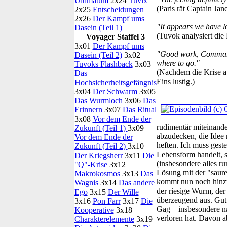
Ultimatum
2x24
Tuvix
(Paris rät Captain Ja
2x25
Entscheidungen
2x26
Der Kampf ums
"It appears we have l
Dasein (Teil 1)
(Tuvok analysiert die
Voyager Staffel 3
3x01
Der Kampf ums
"Good work, Commander
Dasein (Teil 2)
3x02
where to go."
Tuvoks Flashback
3x03
(Nachdem die Krise a
Das
Eins lustig.)
Hochsicherheitsgefängnis
3x04
Der Schwarm
3x05
Das Wurmloch
3x06
Das
Erinnern
3x07
Das Ritual
3x08
Vor dem Ende der
rudimentär miteinande
Zukunft (Teil 1)
3x09
abzudecken, die Idee
Vor dem Ende der
heften. Ich muss geste
Zukunft (Teil 2)
3x10
Lebensform handelt,
Der Kriegsherr
3x11
Die
(insbesondere alles ru
"Q"-Krise
3x12
Lösung mit der "saure
Makrokosmos
3x13
Das
kommt nun noch hinzu,
Wagnis
3x14
Das andere
der riesige Wurm, der
Ego
3x15
Der Wille
überzeugend aus. Gut g
3x16
Pon Farr
3x17
Die
Gag – insbesondere n
Kooperative
3x18
verloren hat. Davon a
Charakterelemente
3x19