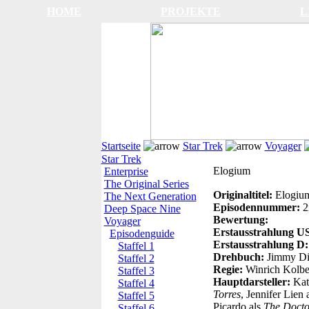
HOME
PROJEKTE
L
Startseite
Star Trek
Voyager
Star Trek
Elogium
Enterprise
The Original Series
Originaltitel:
Elogiu
The Next Generation
Episodennummer:
2
Deep Space Nine
Bewertung:
Voyager
Erstausstrahlung 
Episodenguide
Erstausstrahlung D
Staffel 1
Drehbuch:
Jimmy Dig
Staffel 2
Regie:
Winrich Kolb
Staffel 3
Hauptdarsteller:
Kat
Staffel 4
Torres
, Jennifer Lien 
Staffel 5
Picardo als
The Docto
Staffel 6