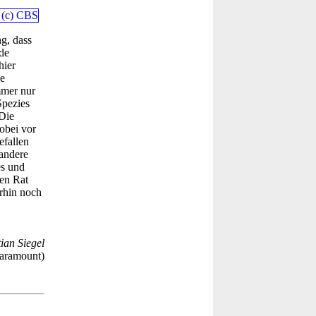
g, dass
de
hier
e
mmer nur
Spezies
Die
obei vor
efallen
andere
es und
en Rat
rhin noch
ian Siegel
aramount)