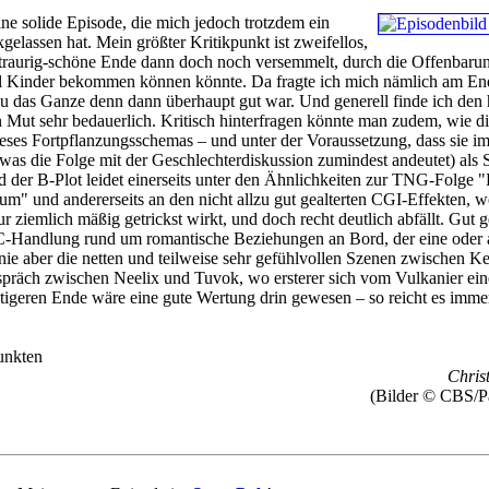
ine solide Episode, die mich jedoch trotzdem ein
kgelassen hat. Mein größter Kritikpunkt ist zweifellos,
-traurig-schöne Ende dann doch noch versemmelt, durch die Offenbarun
l Kinder bekommen können könnte. Da fragte ich mich nämlich am En
 das Ganze denn dann überhaupt gut war. Und generell finde ich den 
Mut sehr bedauerlich. Kritisch hinterfragen könnte man zudem, wie di
ses Fortpflanzungsschemas – und unter der Voraussetzung, dass sie i
s die Folge mit der Geschlechterdiskussion zumindest andeutet) als 
 der B-Plot leidet einerseits unter den Ähnlichkeiten zur TNG-Folge "
" und andererseits an den nicht allzu gut gealterten CGI-Effekten, w
r ziemlich mäßig getrickst wirkt, und doch recht deutlich abfällt. Gut g
 C-Handlung rund um romantische Beziehungen an Bord, der eine oder 
Linie aber die netten und teilweise sehr gefühlvollen Szenen zwischen K
spräch zwischen Neelix und Tuvok, wo ersterer sich vom Vulkanier ein
tigeren Ende wäre eine gute Wertung drin gewesen – so reicht es imme
unkten
Christ
(Bilder © CBS/P