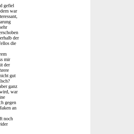
 gefiel
edern war
teressant,
barung
sehr
verschoben
nerhalb der
ellos die
hrem
ss mir
t der
hrere
icht gut
lsch?
aber ganz
wird, war
ine
ich gegen
 Haken an
ft noch
ider