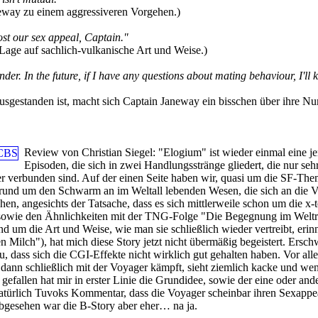
neway zu einem aggressiveren Vorgehen.)
ost our sex appeal, Captain."
 Lage auf sachlich-vulkanische Art und Weise.)
. In the future, if I have any questions about mating behaviour, I'll
usgestanden ist, macht sich Captain Janeway ein bisschen über ihre 
Review von Christian Siegel:
"Elogium" ist wieder einmal eine je
Episoden, die sich in zwei Handlungsstränge gliedert, die nur seh
r verbunden sind. Auf der einen Seite haben wir, quasi um die SF-The
 rund um den Schwarm an im Weltall lebenden Wesen, die sich an die 
hen, angesichts der Tatsache, dass es sich mittlerweile schon um die x-t
 sowie den Ähnlichkeiten mit der TNG-Folge "Die Begegnung im Welt
nd um die Art und Weise, wie man sie schließlich wieder vertreibt, erinn
n Milch"), hat mich diese Story jetzt nicht übermäßig begeistert. Ersc
 dass sich die CGI-Effekte nicht wirklich gut gehalten haben. Vor all
 dann schließlich mit der Voyager kämpft, sieht ziemlich kacke und we
efallen hat mir in erster Linie die Grundidee, sowie der eine oder ande
atürlich Tuvoks Kommentar, dass die Voyager scheinbar ihren Sexappe
bgesehen war die B-Story aber eher… na ja.