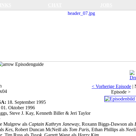
INKS
CHAT
JOBS
Episodenguide
m
< Vorherige Episode
|
x04
Episode >
USA:
18. September 1995
:
01. Oktober 1996
gs, Steve J. Kay, Kenneth Biller & Jeri Taylor
e
e Mulgrew als
Captain Kathryn Janeway
, Roxann Biggs-Dawson als
als
Kes
, Robert Duncan McNeill als
Tom Paris
, Ethan Phillips als
Neeli
r
, Tim Russ als
Tuvok
, Garrett Wang als
Harry Kim
.