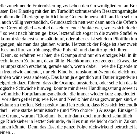
die zunehmende Fraternisierung zwischen den Crewmitgliedern an Bord
sser. Der Einstieg mit den im Turbolift schmusenden Besatzungsmitgli
r allem die Überlegung in Richtung Generationenschiff fand ich sehr in
on auch völlig verständlich. Grundsätzlich nett war dann auch die Offen
e Crewmitglied – wobei das einer jener Punkte war, wo es sich doch 
 so weit nach hinten ge- bzw. letztendlich sogar in die zweite Staffel 
ommt sie da erst sehr spät drauf, oder aber es ist seit dem Pilotfilm in
rgangen, als man das glauben würde. Herzstück der Folge ist aber zweif
s und ihre zu früh ausgelöste Pubertät und damit zugleich ihren
Denn, so erfahren wir hier, die Ocampa sind nur ein einziges Mal in i
 recht kurzen Zeitraum, dazu fähig, Nachkommen zu zeugen. Etwas, da
 unpraktisch erscheint, gerade auch, wenn dabei – wie die Episode mi
n irgendwie andeutet, nur ein Kind bei rauskommt (wenn da gleich me
rden wär's was anderes). Das kann ja eigentlich auf Dauer irgendwie n
gerlich dazu führen, dass die Ocampa aussterben, oder sehe ich das fa
 logische Schwäche hinweg, konnte mir dieser Handlungsstrang soweit 
gewöhnliche Fortpflanzungsmethode, die immer wieder kurz angedeutet 
nd vor allem gefiel mir, wie Kes und Neelix hier dazu gezwungen sind, e
idung zu treffen. Sehr positiv fand ich zudem, dass Kes sich letztendl
darf – eine starke feministische (und "Pro choice"-) Aussage. Einziger
tzte Grund, warum "Elogium" bei mir dann doch nur durchschnittlich
eige Rückzieher in letzter Sekunde, da Kes nun vielleicht doch in Zukun
men könnte. Denn das lässt die ganze Folge rückwirkend betrachtet le
cheinen…