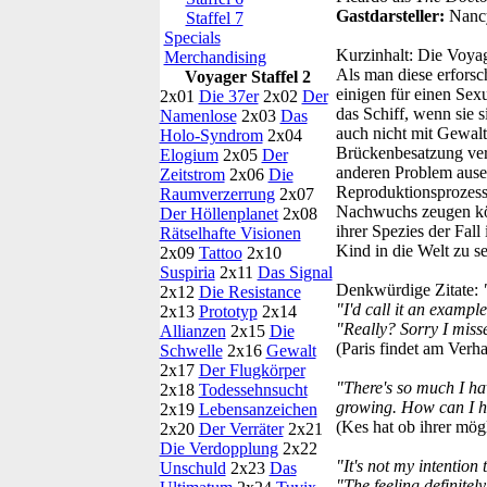
Gastdarsteller:
Nanc
Staffel 7
Specials
Kurzinhalt:
Die Voyage
Merchandising
Als man diese erforsc
Voyager Staffel 2
einigen für einen Sex
2x01
Die 37er
2x02
Der
das Schiff, wenn sie 
Namenlose
2x03
Das
auch nicht mit Gewal
Holo-Syndrom
2x04
Brückenbesatzung ver
Elogium
2x05
Der
anderen Problem ausei
Zeitstrom
2x06
Die
Reproduktionsprozess
Raumverzerrung
2x07
Nachwuchs zeugen könn
Der Höllenplanet
2x08
ihrer Spezies der Fall
Rätselhafte Visionen
Kind in die Welt zu s
2x09
Tattoo
2x10
Suspiria
2x11
Das Signal
Denkwürdige Zitate:
2x12
Die Resistance
"I'd call it an example
2x13
Prototyp
2x14
"Really? Sorry I misse
Allianzen
2x15
Die
(Paris findet am Verh
Schwelle
2x16
Gewalt
2x17
Der Flugkörper
"There's so much I ha
2x18
Todessehnsucht
growing. How can I h
2x19
Lebensanzeichen
(Kes hat ob ihrer mög
2x20
Der Verräter
2x21
Die Verdopplung
2x22
"It's not my intention
Unschuld
2x23
Das
"The feeling definitely