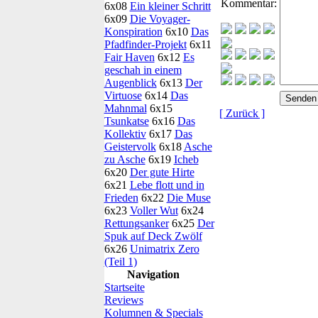
Kommentar:
6x08
Ein kleiner Schritt
6x09
Die Voyager-
Konspiration
6x10
Das
Pfadfinder-Projekt
6x11
Fair Haven
6x12
Es
geschah in einem
Augenblick
6x13
Der
Virtuose
6x14
Das
Mahnmal
6x15
[ Zurück ]
Tsunkatse
6x16
Das
Kollektiv
6x17
Das
Geistervolk
6x18
Asche
zu Asche
6x19
Icheb
6x20
Der gute Hirte
6x21
Lebe flott und in
Frieden
6x22
Die Muse
6x23
Voller Wut
6x24
Rettungsanker
6x25
Der
Spuk auf Deck Zwölf
6x26
Unimatrix Zero
(Teil 1)
Navigation
Startseite
Reviews
Kolumnen & Specials