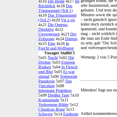
gelingen würde, die v
4x16
Die Beute
4x17
Im
sehr faszinierend, und
Rückblick
4x18
Das
geboten. Und trotz de
Tötungsspiel (Teil 1)
Minuten sowie die sp
4x19
Das Tötungsspiel
– nicht gänzlich igno
(Teil 2)
4x20
Vis a vis
leider doch ziemlich 
4x21
Die Omega-
spannend, und konnte
Direktive
4x22
mag – nicht wirklich
Unvergessen
4x23
Der
die man am Ende find
Zeitzeuge
4x24
Dämon
zu sein, gab "Die Schw
4x25
Eine
4x26
In
und vielversprechende
Furcht und Hoffnung
Voyager Staffel 5
Wertung:
2 von 5 Pun
5x01
Nacht
5x02
Die
Drohne
5x03
Extreme
Risiken
5x04
In Fleisch
und Blut
5x05
Es war
einmal
5x06
Temporale
Paradoxie
5x07
Das
Vinculum
5x08
Mitreden!
Sagt uns eu
Inhumane Praktiken
5x09
Dreißig Tage
5x10
Kontrapunkt
5x11
Verborgene Bilder
5x12
Chaoticas Braut
5x13
Artikel kommentieren
Schwere
5x14
Euphorie