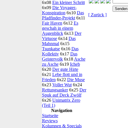
6x08
Ein kleiner Schritt
6x09
Die Voyager-
Konspiration
6x10
Das
[ Zurück ]
Pfadfinder-Projekt
6x11
Fair Haven
6x12
Es
geschah in einem
Augenblick
6x13
Der
Virtuose
6x14
Das
Mahnmal
6x15
Tsunkatse
6x16
Das
Kollektiv
6x17
Das
Geistervolk
6x18
Asche
zu Asche
6x19
Icheb
6x20
Der gute Hirte
6x21
Lebe flott und in
Frieden
6x22
Die Muse
6x23
Voller Wut
6x24
Rettungsanker
6x25
Der
Spuk auf Deck Zwölf
6x26
Unimatrix Zero
(Teil 1)
Navigation
Startseite
Reviews
Kolumnen & Specials