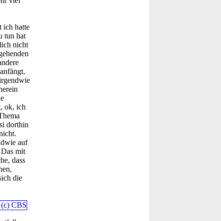
hr viel
 ich hatte
 tun hat
lich nicht
rgehenden
andere
anfängt,
 irgendwie
herein
de
, ok, ich
 Thema
si dorthin
nicht.
ndwie auf
 Das mit
he, dass
hen,
ich die