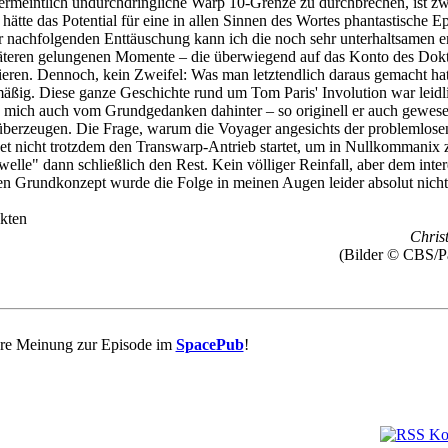
ermeintlich undurchdringliche Warp 10-Grenze zu durchbrechen, ist zw
 hätte das Potential für eine in allen Sinnen des Wortes phantastische E
r nachfolgenden Enttäuschung kann ich die noch sehr unterhaltsamen e
äteren gelungenen Momente – die überwiegend auf das Konto des Dok
rieren. Dennoch, kein Zweifel: Was man letztendlich daraus gemacht ha
mäßig. Diese ganze Geschichte rund um Tom Paris' Involution war leidl
 mich auch vom Grundgedanken dahinter – so originell er auch gewese
 überzeugen. Die Frage, warum die Voyager angesichts der problemlose
et nicht trotzdem den Transwarp-Antrieb startet, um in Nullkommanix
elle" dann schließlich den Rest. Kein völliger Reinfall, aber dem inte
n Grundkonzept wurde die Folge in meinen Augen leider absolut nicht
kten
Christ
(Bilder © CBS/P
re Meinung zur Episode im
SpacePub
!