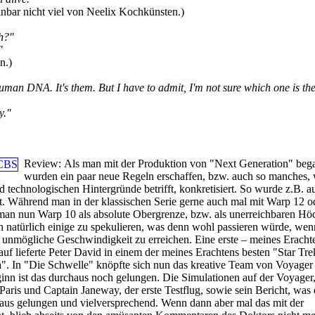
inbar nicht viel von Neelix Kochkünsten.)
uh?"
"
n.)
uman DNA. It's them. But I have to admit, I'm not sure which one is th
y."
Review:
Als man mit der Produktion von "Next Generation" beg
wurden ein paar neue Regeln erschaffen, bzw. auch so manches, 
d technologischen Hintergründe betrifft, konkretisiert. So wurde z.B. a
t. Während man in der klassischen Serie gerne auch mal mit Warp 12 o
man nun Warp 10 als absolute Obergrenze, bzw. als unerreichbaren Höc
 natürlich einige zu spekulieren, was denn wohl passieren würde, wen
 unmögliche Geschwindigkeit zu erreichen. Eine erste – meines Eracht
auf lieferte Peter David in einem der meines Erachtens besten "Star T
ta". In "Die Schwelle" knöpfte sich nun das kreative Team von Voyager
inn ist das durchaus noch gelungen. Die Simulationen auf der Voyager, 
ris und Captain Janeway, der erste Testflug, sowie sein Bericht, was e
haus gelungen und vielversprechend. Wenn dann aber mal das mit der