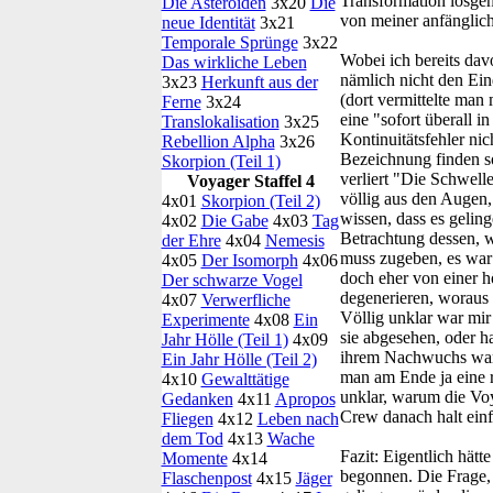
Transformation losgeh
Die Asteroiden
3x20
Die
von meiner anfänglich
neue Identität
3x21
Temporale Sprünge
3x22
Wobei ich bereits dav
Das wirkliche Leben
nämlich nicht den Ein
3x23
Herkunft aus der
(dort vermittelte man 
Ferne
3x24
eine "sofort überall 
Translokalisation
3x25
Kontinuitätsfehler nic
Rebellion Alpha
3x26
Bezeichnung finden so
Skorpion (Teil 1)
verliert "Die Schwell
Voyager Staffel 4
völlig aus den Augen,
4x01
Skorpion (Teil 2)
wissen, dass es gelin
4x02
Die Gabe
4x03
Tag
Betrachtung dessen, w
der Ehre
4x04
Nemesis
muss zugeben, es war
4x05
Der Isomorph
4x06
doch eher von einer h
Der schwarze Vogel
degenerieren, woraus w
4x07
Verwerfliche
Völlig unklar war mir
Experimente
4x08
Ein
sie abgesehen, oder h
Jahr Hölle (Teil 1)
4x09
ihrem Nachwuchs war ja
Ein Jahr Hölle (Teil 2)
man am Ende ja eine r
4x10
Gewalttätige
unklar, warum die Vo
Gedanken
4x11
Apropos
Crew danach halt einf
Fliegen
4x12
Leben nach
dem Tod
4x13
Wache
Fazit:
Eigentlich hätt
Momente
4x14
begonnen. Die Frage, 
Flaschenpost
4x15
Jäger