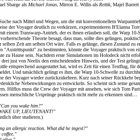
el Sbarge als
Michael Jonas
, Mirron E. Willis als
Rettik
, Majel Barrett 
Suche nach Mittel und Wegen, um die mit konventionellem Warpantrieb
ise der Voyager deutlich zu verkürzen, experimentieren B'Elanna Tor
it einem Transwarp-Antrieb, der es ihnen erlauben soll, die Warp 10-
vorherrschende Theorie besagt, dass man, sollte dies gelingen, praktisc
selben Zeit am selben Ort wäre. Falls es gelänge, diesen Zustand zu e
n "Austrittspunkt" zu bestimmten, könnte die Voyager praktisch von ei
te zu Hause sein. Nachdem erste Simulationen im Holodeck nicht erfol
e drei just von Neelix den entscheidenden Hinweis, und der Test gelingt
e entsprechend ausgestattet hat, wird es Zeit für einen Testflug, für d
meldet. Und tatsächlich gelingt es ihm, die Warp 10-Schwelle zu durchb
he der Voyager wieder zurückzukehren. Kurz nach seiner Rückkehr beg
denkliche Nebenwirkungen zu entwickeln. So scheint sich seine gesa
n. Hilflos muss die Crew der Voyager mit ansehen, wie sich Tom Paris
ssen menschliche Ursprünge praktisch nicht mehr zu erkennen sind…
"Can you wake him?"
ot. WAKE UP, LIEUTENANT!"
tlich über studieren.)
ving an allergic reaction. What did he ingest?"
 coffee."
l alive."