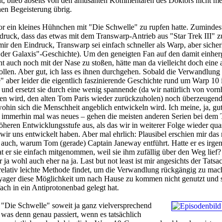
t, blieb abseits von den amüsanten Kommentaren des Doktors nicht me
en Begeisterung übrig.
or ein kleines Hühnchen mit "Die Schwelle" zu rupfen hatte. Zumindest
druck, dass das etwas mit dem Transwarp-Antrieb aus "Star Trek III" zu
mir den Eindruck, Transwarp sei einfach schneller als Warp, aber sicher
in der Galaxis"-Geschichte). Um den geneigten Fan auf den damit einhe
ht auch noch mit der Nase zu stoßen, hätte man da vielleicht doch eine 
llen. Aber gut, ich lass es ihnen durchgehen. Sobald die Verwandlung 
e" aber leider die eigentlich faszinierende Geschichte rund um Warp 10
 und ersetzt sie durch eine wenig spannende (da wir natürlich von vorn
gen wird, den alten Tom Paris wieder zurückzuholen) noch überzeugen
ohin sich die Menschheit angeblich entwickeln wird. Ich meine, ja, gut
 immerhin mal was neues – gehen die meisten anderen Serien bei dem
öheren Entwicklungsstufe aus, als das wir in weiterer Folge wieder qua
ir uns entwickelt haben. Aber mal ehrlich: Plausibel erschien mir das 
 auch, warum Tom (gerade) Captain Janeway entführt. Hatte er es irge
at er sie einfach mitgenommen, weil sie ihm zufällig über den Weg lief?
 wohl auch eher na ja. Last but not least ist mir angesichts der Tatsac
elativ leichte Methode findet, um die Verwandlung rückgängig zu mac
yager diese Möglichkeit um nach Hause zu kommen nicht genutzt und s
ach in ein Antiprotonenbad gelegt hat.
e "Die Schwelle" soweit ja ganz vielversprechend
was denn genau passiert, wenn es tatsächlich