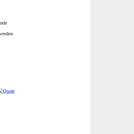
ende
 werden