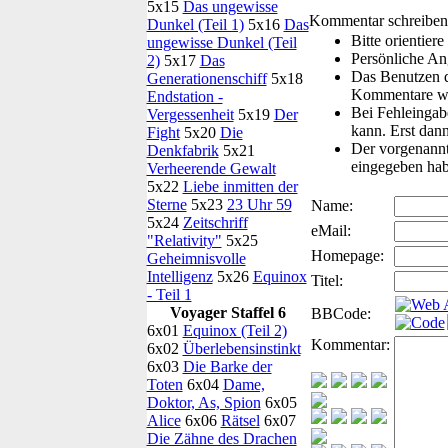
5x15
Das ungewisse
Kommentar schreiben
Dunkel (Teil 1)
5x16
Das
Bitte orientie
ungewisse Dunkel (Teil
Persönliche An
2)
5x17
Das
Das Benutzen d
Generationenschiff
5x18
Kommentare we
Endstation -
Bei Fehleingabe
Vergessenheit
5x19
Der
kann. Erst dann
Fight
5x20
Die
Der vorgenannte
Denkfabrik
5x21
eingegeben hab
Verheerende Gewalt
5x22
Liebe inmitten der
Sterne
5x23
23 Uhr 59
Name:
5x24
Zeitschriff
eMail:
"Relativity"
5x25
Homepage:
Geheimnisvolle
Intelligenz
5x26
Equinox
Titel:
- Teil 1
Voyager Staffel 6
BBCode:
6x01
Equinox (Teil 2)
Kommentar:
6x02
Überlebensinstinkt
6x03
Die Barke der
Toten
6x04
Dame,
Doktor, As, Spion
6x05
Alice
6x06
Rätsel
6x07
Die Zähne des Drachen