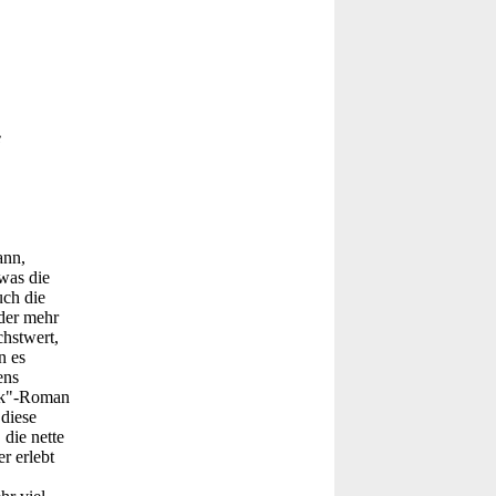
e
ann,
was die
uch die
der mehr
hstwert,
n es
ens
rek"-Roman
 diese
die nette
r erlebt