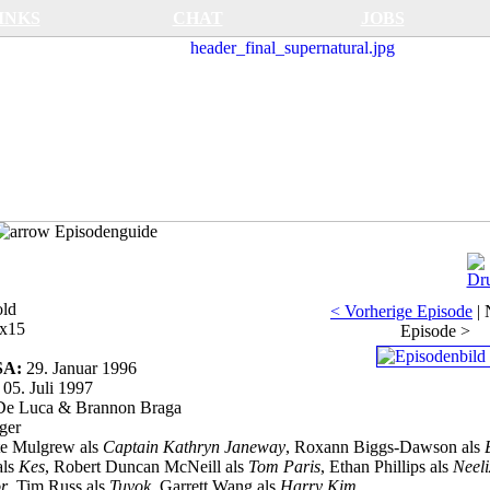
INKS
CHAT
JOBS
Episodenguide
old
< Vorherige Episode
|
x15
Episode >
USA:
29. Januar 1996
:
05. Juli 1997
De Luca & Brannon Braga
ger
e Mulgrew als
Captain Kathryn Janeway
, Roxann Biggs-Dawson als
als
Kes
, Robert Duncan McNeill als
Tom Paris
, Ethan Phillips als
Neeli
r
, Tim Russ als
Tuvok
, Garrett Wang als
Harry Kim
.