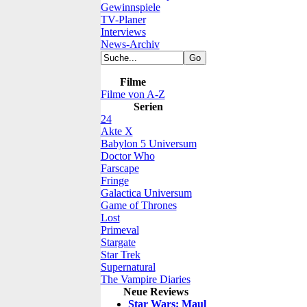
Gewinnspiele
TV-Planer
Interviews
News-Archiv
Filme
Filme von A-Z
Serien
24
Akte X
Babylon 5 Universum
Doctor Who
Farscape
Fringe
Galactica Universum
Game of Thrones
Lost
Primeval
Stargate
Star Trek
Supernatural
The Vampire Diaries
Neue Reviews
Star Wars: Maul