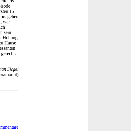
eifellos
pisode
rsten 15
tors gehen
t, war
ich
n sein
n Heilung
 zu Hause
ressanten
 gerecht.
ian Siegel
aramount)