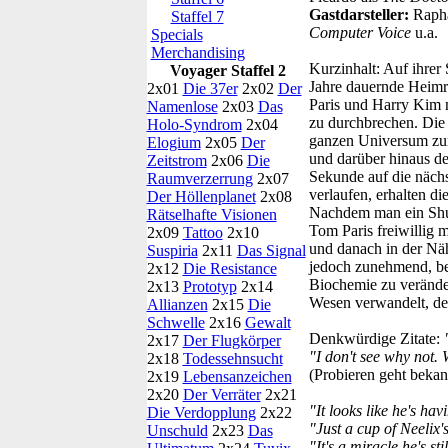
Gastdarsteller:
Rapha
Staffel 7
Computer Voice
u.a.
Specials
Merchandising
Kurzinhalt:
Auf ihrer 
Voyager Staffel 2
Jahre dauernde Heimre
2x01
Die 37er
2x02
Der
Paris und Harry Kim m
Namenlose
2x03
Das
zu durchbrechen. Die 
Holo-Syndrom
2x04
ganzen Universum zur 
Elogium
2x05
Der
und darüber hinaus de
Zeitstrom
2x06
Die
Sekunde auf die nächs
Raumverzerrung
2x07
verlaufen, erhalten di
Der Höllenplanet
2x08
Nachdem man ein Shuttl
Rätselhafte Visionen
Tom Paris freiwillig 
2x09
Tattoo
2x10
und danach in der Nä
Suspiria
2x11
Das Signal
jedoch zunehmend, be
2x12
Die Resistance
Biochemie zu veränder
2x13
Prototyp
2x14
Wesen verwandelt, de
Allianzen
2x15
Die
Schwelle
2x16
Gewalt
Denkwürdige Zitate:
2x17
Der Flugkörper
"I don't see why n
2x18
Todessehnsucht
(Probieren geht bekann
2x19
Lebensanzeichen
2x20
Der Verräter
2x21
"It looks like he's ha
Die Verdopplung
2x22
"Just a cup of Neelix's
Unschuld
2x23
Das
"It's a miracle he's stil