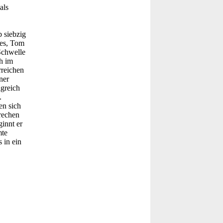
als
 siebzig
res, Tom
Schwelle
h im
rreichen
ner
greich
.
en sich
rechen
innt er
mte
 in ein