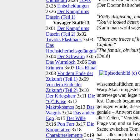
Ultimatum
2x24
Tuvix
(Der Doctor hält sche
2x25
Entscheidungen
2x26
Der Kampf ums
"Pretty disgusting, h
Dasein (Teil 1)
"You've looked better.
Voyager Staffel 3
(Kann man wohl sage
3x01
Der Kampf ums
Dasein (Teil 2)
3x02
"There are traces of h
Tuvoks Flashback
3x03
Captain."
Das
"The female, obviousl
Hochsicherheitsgefängnis
(Duh!)
3x04
Der Schwarm
3x05
Das Wurmloch
3x06
Das
Erinnern
3x07
Das Ritual
3x08
Vor dem Ende der
Zukunft (Teil 1)
3x09
wissenschaftlichen un
Vor dem Ende der
Warp-Skala umgestell
Zukunft (Teil 2)
3x10
unterwegs war, legte 
Der Kriegsherr
3x11
Die
fest. Danach begannen
"Q"-Krise
3x12
gelingen würde, diese
Makrokosmos
3x13
Das
geniale – Antwort dar
Wagnis
3x14
Das andere
aller Zeiten, "Vendet
Ego
3x15
Der Wille
Frage vor, und zu Beg
3x16
Pon Farr
3x17
Die
Szene zwischen Tom Pa
Kooperative
3x18
hat – alles noch durc
Charakterelemente
3x19