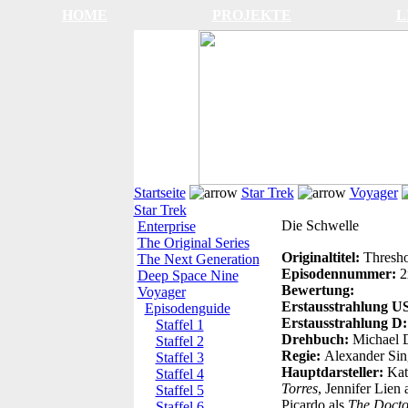
HOME
PROJEKTE
L
Startseite
Star Trek
Voyager
Star Trek
Die Schwelle
Enterprise
The Original Series
Originaltitel:
Thresh
The Next Generation
Episodennummer:
2
Deep Space Nine
Bewertung:
Voyager
Erstausstrahlung 
Episodenguide
Erstausstrahlung D
Staffel 1
Drehbuch:
Michael 
Staffel 2
Regie:
Alexander Sin
Staffel 3
Hauptdarsteller:
Kat
Staffel 4
Torres
, Jennifer Lien 
Staffel 5
Picardo als
The Docto
Staffel 6