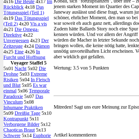
Kobali, sich "fortzupflanzen", über ihre – 
4x16
Die Beute
4x17
Im
jenem starken Moment im Quartier des Capta
Rückblick
4x18
Das
Janeway auslässt und diese fragt, warum ju
Tötungsspiel (Teil 1)
schöner, ehrlicher Moment, den man so bei 
4x19
Das Tötungsspiel
war soweit eh auch ganz nett, allerdings do
(Teil 2)
4x20
Vis a vis
Zudem hätte Ballards Story noch eine Spur 
4x21
Die Omega-
kennen würden. Und vor allem der Angriff d
Direktive
4x22
würden die Macher in letzter Sekunde noch
Unvergessen
4x23
Der
bringen wollen, die keine nötig hatte, lenkt
Zeitzeuge
4x24
Dämon
unnötig unvorteilhaften Licht erscheinen.
4x25
Eine
4x26
In
aber wirklich gut gefallen.
Furcht und Hoffnung
Voyager Staffel 5
Wertung:
3.5 von 5 Punkten
5x01
Nacht
5x02
Die
Drohne
5x03
Extreme
Risiken
5x04
In Fleisch
und Blut
5x05
Es war
einmal
5x06
Temporale
Paradoxie
5x07
Das
Vinculum
5x08
Mitreden!
Sagt uns eure Meinung zur Epis
Inhumane Praktiken
5x09
Dreißig Tage
5x10
Kontrapunkt
5x11
Verborgene Bilder
5x12
Chaoticas Braut
5x13
Artikel kommentieren
Schwere
5x14
Euphorie