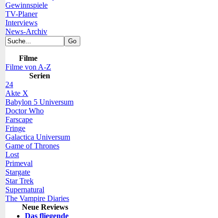
Gewinnspiele
TV-Planer
Interviews
News-Archiv
Filme
Filme von A-Z
Serien
24
Akte X
Babylon 5 Universum
Doctor Who
Farscape
Fringe
Galactica Universum
Game of Thrones
Lost
Primeval
Stargate
Star Trek
Supernatural
The Vampire Diaries
Neue Reviews
Das fliegende