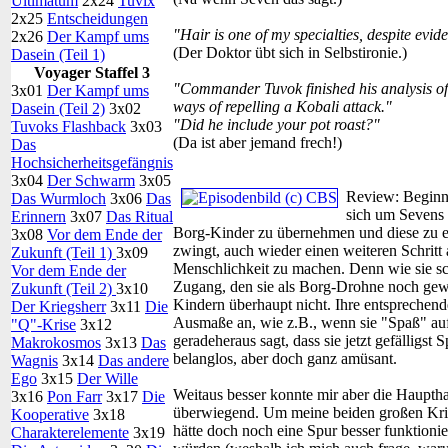
Ultimatum
2x24
Tuvix
2x25
Entscheidungen
"Hair is one of my specialties, despite evid
2x26
Der Kampf ums
(Der Doktor übt sich in Selbstironie.)
Dasein (Teil 1)
Voyager Staffel 3
"Commander Tuvok finished his analysis of y
3x01
Der Kampf ums
ways of repelling a Kobali attack."
Dasein (Teil 2)
3x02
"Did he include your pot roast?"
Tuvoks Flashback
3x03
(Da ist aber jemand frech!)
Das
Hochsicherheitsgefängnis
3x04
Der Schwarm
3x05
Review:
Beginn
Das Wurmloch
3x06
Das
sich um Sevens 
Erinnern
3x07
Das Ritual
Borg-Kinder zu übernehmen und diese zu er
3x08
Vor dem Ende der
zwingt, auch wieder einen weiteren Schrit
Zukunft (Teil 1)
3x09
Menschlichkeit zu machen. Denn wie sie scho
Vor dem Ende der
Zugang, den sie als Borg-Drohne noch gewoh
Zukunft (Teil 2)
3x10
Kindern überhaupt nicht. Ihre entsprechend
Der Kriegsherr
3x11
Die
Ausmaße an, wie z.B., wenn sie "Spaß" au
"Q"-Krise
3x12
geradeheraus sagt, dass sie jetzt gefälligs
Makrokosmos
3x13
Das
belanglos, aber doch ganz amüsant.
Wagnis
3x14
Das andere
Ego
3x15
Der Wille
Weitaus besser konnte mir aber die Haupth
3x16
Pon Farr
3x17
Die
überwiegend. Um meine beiden großen Kriti
Kooperative
3x18
hätte doch noch eine Spur besser funktioni
Charakterelemente
3x19