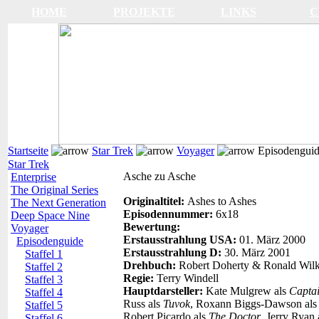
HOME
PROJEKTE
LINKS
C
Startseite
Star Trek
Voyager
Episodengui
Star Trek
Asche zu Asche
Enterprise
The Original Series
Originaltitel:
Ashes to Ashes
The Next Generation
Episodennummer:
6x18
Deep Space Nine
Bewertung:
Voyager
Erstausstrahlung USA:
01. März 2000
Episodenguide
Erstausstrahlung D:
30. März 2001
Staffel 1
Drehbuch:
Robert Doherty & Ronald Wil
Staffel 2
Regie:
Terry Windell
Staffel 3
Hauptdarsteller:
Kate Mulgrew als
Capta
Staffel 4
Russ als
Tuvok
, Roxann Biggs-Dawson al
Staffel 5
Robert Picardo als
The Doctor
, Jerry Ryan
Staffel 6