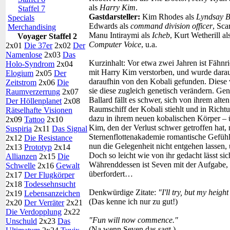
als
Harry Kim
.
Staffel 7
Gastdarsteller:
Kim Rhodes als
Lyndsay Ba
Specials
Edwards als
command division officer
, Sca
Merchandising
Manu Intiraymi als
Icheb
, Kurt Wetherill al
Voyager Staffel 2
Computer Voice
, u.a.
2x01
Die 37er
2x02
Der
Namenlose
2x03
Das
Kurzinhalt:
Vor etwa zwei Jahren ist Fähnr
Holo-Syndrom
2x04
mit Harry Kim verstorben, und wurde darau
Elogium
2x05
Der
daraufhin von den Kobali gefunden. Diese 
Zeitstrom
2x06
Die
sie diese zugleich genetisch verändern. Ge
Raumverzerrung
2x07
Ballard fällt es schwer, sich von ihrem alte
Der Höllenplanet
2x08
Raumschiff der Kobali stiehlt und in Richt
Rätselhafte Visionen
dazu in ihrem neuen kobalischen Körper – üb
2x09
Tattoo
2x10
Kim, den der Verlust schwer getroffen hat, ni
Suspiria
2x11
Das Signal
Sternenflottenakademie romantische Gefühl
2x12
Die Resistance
nun die Gelegenheit nicht entgehen lassen,
2x13
Prototyp
2x14
Doch so leicht wie von ihr gedacht lässt sic
Allianzen
2x15
Die
Währenddessen ist Seven mit der Aufgabe, 
Schwelle
2x16
Gewalt
überfordert…
2x17
Der Flugkörper
2x18
Todessehnsucht
Denkwürdige Zitate:
"I'll try, but my heigh
2x19
Lebensanzeichen
(Das kenne ich nur zu gut!)
2x20
Der Verräter
2x21
Die Verdopplung
2x22
"Fun will now commence."
Unschuld
2x23
Das
(Na wenn Seven das sagt.)