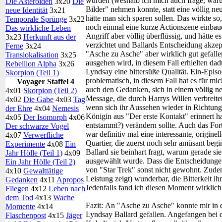
würden (weshalb ich mich auch frage, waru
Die Asteroiden
3x20
Die
Bilder" nehmen konnte, statt eine völlig n
neue Identität
3x21
hätte man sich sparen sollen. Das wirkte s
Temporale Sprünge
3x22
noch einmal eine kurze Actionszene einbaue
Das wirkliche Leben
Angriff aber völlig überflüssig, und hätte e
3x23
Herkunft aus der
verzichtet und Ballards Entscheidung akzep
Ferne
3x24
"Asche zu Asche" aber wirklich gut gefallen
Translokalisation
3x25
ausgehen wird, in diesem Fall erhielten d
Rebellion Alpha
3x26
Lyndsay eine bittersüße Qualität. Ein-Epis
Skorpion (Teil 1)
problematisch, in diesem Fall hat es für mic
Voyager Staffel 4
auch den Gedanken, sich in einem völlig ne
4x01
Skorpion (Teil 2)
Message, die durch Harrys Willen verbreitet 
4x02
Die Gabe
4x03
Tag
wenn sich ihr Aussehen wieder in Richtung
der Ehre
4x04
Nemesis
Königin aus "Der erste Kontakt" erinnert h
4x05
Der Isomorph
4x06
entstammt?) verändern sollte. Auch das For
Der schwarze Vogel
war definitiv mal eine interessante, origine
4x07
Verwerfliche
Quartier, die zuerst noch sehr amüsant beg
Experimente
4x08
Ein
Ballard sie beinhart fragt, warum gerade sie
Jahr Hölle (Teil 1)
4x09
ausgewählt wurde. Dass die Entscheidungen 
Ein Jahr Hölle (Teil 2)
von "Star Trek" sonst nicht gewohnt. Zudem
4x10
Gewalttätige
Leistung zeigt) wunderbar, die Bitterkeit i
Gedanken
4x11
Apropos
Jedenfalls fand ich diesen Moment wirklich
Fliegen
4x12
Leben nach
dem Tod
4x13
Wache
Fazit:
An "Asche zu Asche" konnte mir in er
Momente
4x14
Lyndsay Ballard gefallen. Angefangen bei d
Flaschenpost
4x15
Jäger