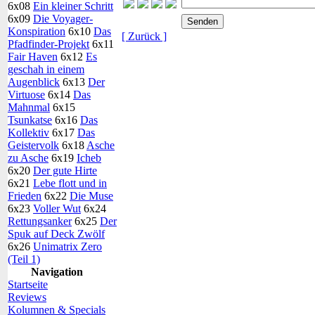
6x08
Ein kleiner Schritt
6x09
Die Voyager-
Konspiration
6x10
Das
[ Zurück ]
Pfadfinder-Projekt
6x11
Fair Haven
6x12
Es
geschah in einem
Augenblick
6x13
Der
Virtuose
6x14
Das
Mahnmal
6x15
Tsunkatse
6x16
Das
Kollektiv
6x17
Das
Geistervolk
6x18
Asche
zu Asche
6x19
Icheb
6x20
Der gute Hirte
6x21
Lebe flott und in
Frieden
6x22
Die Muse
6x23
Voller Wut
6x24
Rettungsanker
6x25
Der
Spuk auf Deck Zwölf
6x26
Unimatrix Zero
(Teil 1)
Navigation
Startseite
Reviews
Kolumnen & Specials