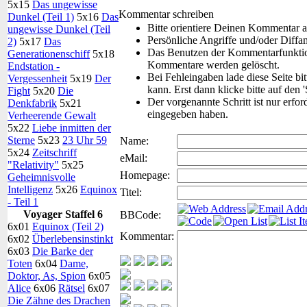
5x15
Das ungewisse
Kommentar schreiben
Dunkel (Teil 1)
5x16
Das
Bitte orientiere Deinen Kommentar 
ungewisse Dunkel (Teil
Persönliche Angriffe und/oder Diffa
2)
5x17
Das
Das Benutzen der Kommentarfunktion
Generationenschiff
5x18
Kommentare werden gelöscht.
Endstation -
Bei Fehleingaben lade diese Seite bi
Vergessenheit
5x19
Der
kann. Erst dann klicke bitte auf den 
Fight
5x20
Die
Der vorgenannte Schritt ist nur erfor
Denkfabrik
5x21
eingegeben haben.
Verheerende Gewalt
5x22
Liebe inmitten der
Sterne
5x23
23 Uhr 59
Name:
5x24
Zeitschriff
eMail:
"Relativity"
5x25
Homepage:
Geheimnisvolle
Intelligenz
5x26
Equinox
Titel:
- Teil 1
Voyager Staffel 6
BBCode:
6x01
Equinox (Teil 2)
Kommentar:
6x02
Überlebensinstinkt
6x03
Die Barke der
Toten
6x04
Dame,
Doktor, As, Spion
6x05
Alice
6x06
Rätsel
6x07
Die Zähne des Drachen