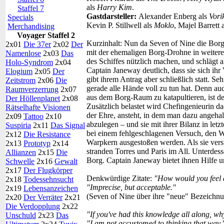
als
Harry Kim
.
Staffel 7
Gastdarsteller:
Alexander Enberg als
Vori
Specials
Kevin P. Stillwell als
Moklo
, Majel Barrett 
Merchandising
Voyager Staffel 2
Kurzinhalt:
Nun da Seven of Nine die Borg-I
2x01
Die 37er
2x02
Der
mit der ehemaligen Borg-Drohne in weitere
Namenlose
2x03
Das
des Schiffes nützlich machen, und schlägt
Holo-Syndrom
2x04
Captain Janeway deutlich, dass sie sich ihr
Elogium
2x05
Der
gibt ihrem Antrag aber schließlich statt. 
Zeitstrom
2x06
Die
gerade alle Hände voll zu tun hat. Denn au
Raumverzerrung
2x07
aus dem Borg-Raum zu katapultieren, ist de
Der Höllenplanet
2x08
Zusätzlich belastet wird Chefingenieurin da
Rätselhafte Visionen
der Ehre, ansteht, in dem man dazu angehal
2x09
Tattoo
2x10
abzulegen – und sie mit ihrer Bilanz in letzt
Suspiria
2x11
Das Signal
bei einem fehlgeschlagenen Versuch, den W
2x12
Die Resistance
Warpkern ausgestoßen werden. Als sie vers
2x13
Prototyp
2x14
stranden Torres und Paris im All. Unterdes
Allianzen
2x15
Die
Borg. Captain Janeway bietet ihnen Hilfe u
Schwelle
2x16
Gewalt
2x17
Der Flugkörper
Denkwürdige Zitate:
"How would you feel 
2x18
Todessehnsucht
"Imprecise, but acceptable."
2x19
Lebensanzeichen
(Seven of Nine über ihre "neue" Bezeichnu
2x20
Der Verräter
2x21
Die Verdopplung
2x22
"If you've had this knowledge all along, wh
Unschuld
2x23
Das
"I am not accustomed to thinking that way.