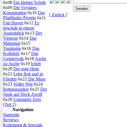
6x08
Ein kleiner Schritt
6x09
Die Voyager-
Konspiration
6x10
Das
[ Zurück ]
Pfadfinder-Projekt
6x11
Fair Haven
6x12
Es
geschah in einem
Augenblick
6x13
Der
Virtuose
6x14
Das
Mahnmal
6x15
Tsunkatse
6x16
Das
Kollektiv
6x17
Das
Geistervolk
6x18
Asche
zu Asche
6x19
Icheb
6x20
Der gute Hirte
6x21
Lebe flott und in
Frieden
6x22
Die Muse
6x23
Voller Wut
6x24
Rettungsanker
6x25
Der
Spuk auf Deck Zwölf
6x26
Unimatrix Zero
(Teil 1)
Navigation
Startseite
Reviews
Kolumnen & Specials