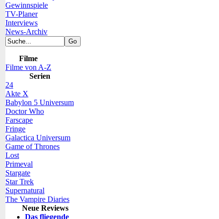
Gewinnspiele
TV-Planer
Interviews
News-Archiv
Filme
Filme von A-Z
Serien
24
Akte X
Babylon 5 Universum
Doctor Who
Farscape
Fringe
Galactica Universum
Game of Thrones
Lost
Primeval
Stargate
Star Trek
Supernatural
The Vampire Diaries
Neue Reviews
Das fliegende