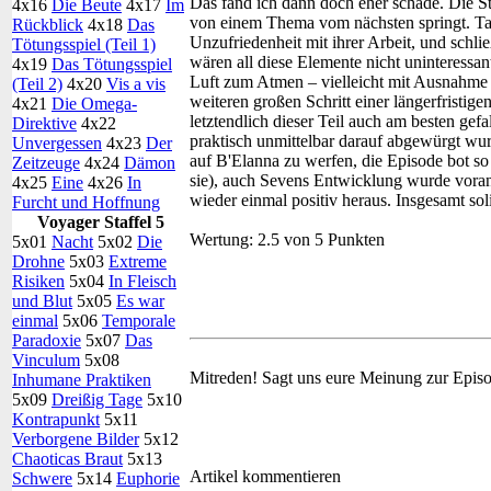
Das fand ich dann doch eher schade. Die S
4x16
Die Beute
4x17
Im
von einem Thema vom nächsten springt. Ta
Rückblick
4x18
Das
Unzufriedenheit mit ihrer Arbeit, und schl
Tötungsspiel (Teil 1)
wären all diese Elemente nicht uninteressan
4x19
Das Tötungsspiel
Luft zum Atmen – vielleicht mit Ausnahme 
(Teil 2)
4x20
Vis a vis
weiteren großen Schritt einer längerfristig
4x21
Die Omega-
letztendlich dieser Teil auch am besten gef
Direktive
4x22
praktisch unmittelbar darauf abgewürgt wu
Unvergessen
4x23
Der
auf B'Elanna zu werfen, die Episode bot 
Zeitzeuge
4x24
Dämon
sie), auch Sevens Entwicklung wurde vorang
4x25
Eine
4x26
In
wieder einmal positiv heraus. Insgesamt so
Furcht und Hoffnung
Voyager Staffel 5
Wertung:
2.5 von 5 Punkten
5x01
Nacht
5x02
Die
Drohne
5x03
Extreme
Risiken
5x04
In Fleisch
und Blut
5x05
Es war
einmal
5x06
Temporale
Paradoxie
5x07
Das
Vinculum
5x08
Mitreden!
Sagt uns eure Meinung zur Epis
Inhumane Praktiken
5x09
Dreißig Tage
5x10
Kontrapunkt
5x11
Verborgene Bilder
5x12
Chaoticas Braut
5x13
Artikel kommentieren
Schwere
5x14
Euphorie