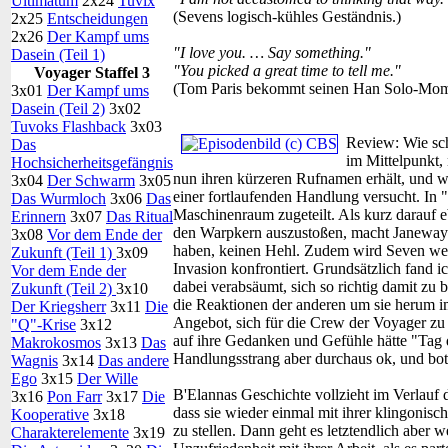
Ultimatum
2x24
Tuvix
(Sevens logisch-kühles Geständnis.)
2x25
Entscheidungen
2x26
Der Kampf ums
"I love you. … Say something."
Dasein (Teil 1)
"You picked a great time to tell me."
Voyager Staffel 3
(Tom Paris bekommt seinen Han Solo-Mom
3x01
Der Kampf ums
Dasein (Teil 2)
3x02
Tuvoks Flashback
3x03
Review:
Wie sc
Das
im Mittelpunkt,
Hochsicherheitsgefängnis
nun ihren kürzeren Rufnamen erhält, und w
3x04
Der Schwarm
3x05
einer fortlaufenden Handlung versucht. In
Das Wurmloch
3x06
Das
Maschinenraum zugeteilt. Als kurz darauf eb
Erinnern
3x07
Das Ritual
den Warpkern auszustoßen, macht Janeway ob
3x08
Vor dem Ende der
haben, keinen Hehl. Zudem wird Seven weni
Zukunft (Teil 1)
3x09
Invasion konfrontiert. Grundsätzlich fand ic
Vor dem Ende der
dabei verabsäumt, sich so richtig damit zu 
Zukunft (Teil 2)
3x10
die Reaktionen der anderen um sie herum 
Der Kriegsherr
3x11
Die
Angebot, sich für die Crew der Voyager zu 
"Q"-Krise
3x12
auf ihre Gedanken und Gefühle hätte "Tag 
Makrokosmos
3x13
Das
Handlungsstrang aber durchaus ok, und bot 
Wagnis
3x14
Das andere
Ego
3x15
Der Wille
B'Elannas Geschichte vollzieht im Verlauf 
3x16
Pon Farr
3x17
Die
dass sie wieder einmal mit ihrer klingonisc
Kooperative
3x18
zu stellen. Dann geht es letztendlich aber 
Charakterelemente
3x19