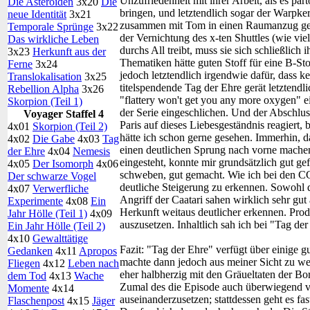
Unzufriedenheit mit ihrer Arbeit, als es pa
Die Asteroiden
3x20
Die
bringen, und letztendlich sogar der Warpk
neue Identität
3x21
zusammen mit Tom in einen Raumanzug gesc
Temporale Sprünge
3x22
der Vernichtung des x-ten Shuttles (wie vie
Das wirkliche Leben
durchs All treibt, muss sie sich schließlich
3x23
Herkunft aus der
Thematiken hätte guten Stoff für eine B-St
Ferne
3x24
jedoch letztendlich irgendwie dafür, dass k
Translokalisation
3x25
titelspendende Tag der Ehre gerät letztendl
Rebellion Alpha
3x26
"flattery won't get you any more oxygen" e
Skorpion (Teil 1)
der Serie eingeschlichen. Und der Abschlus
Voyager Staffel 4
Paris auf dieses Liebesgeständnis reagiert
4x01
Skorpion (Teil 2)
hätte ich schon gerne gesehen. Immerhin, 
4x02
Die Gabe
4x03
Tag
einen deutlichen Sprung nach vorne machen,
der Ehre
4x04
Nemesis
eingesteht, konnte mir grundsätzlich gut g
4x05
Der Isomorph
4x06
schweben, gut gemacht. Wie ich bei den CGI-
Der schwarze Vogel
deutliche Steigerung zu erkennen. Sowohl
4x07
Verwerfliche
Angriff der Caatari sahen wirklich sehr gut 
Experimente
4x08
Ein
Herkunft weitaus deutlicher erkennen. Produ
Jahr Hölle (Teil 1)
4x09
auszusetzen. Inhaltlich sah ich bei "Tag de
Ein Jahr Hölle (Teil 2)
4x10
Gewalttätige
Fazit:
"Tag der Ehre" verfügt über einige gu
Gedanken
4x11
Apropos
machte dann jedoch aus meiner Sicht zu we
Fliegen
4x12
Leben nach
eher halbherzig mit den Gräueltaten der Bor
dem Tod
4x13
Wache
Zumal des die Episode auch überwiegend v
Momente
4x14
auseinanderzusetzen; stattdessen geht es fas
Flaschenpost
4x15
Jäger