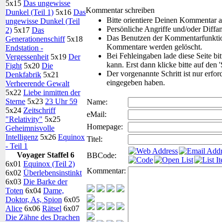
5x15
Das ungewisse
Kommentar schreiben
Dunkel (Teil 1)
5x16
Das
Bitte orientiere Deinen Kommentar 
ungewisse Dunkel (Teil
Persönliche Angriffe und/oder Diffa
2)
5x17
Das
Das Benutzen der Kommentarfunktion
Generationenschiff
5x18
Kommentare werden gelöscht.
Endstation -
Bei Fehleingaben lade diese Seite bi
Vergessenheit
5x19
Der
kann. Erst dann klicke bitte auf den 
Fight
5x20
Die
Der vorgenannte Schritt ist nur erfor
Denkfabrik
5x21
eingegeben haben.
Verheerende Gewalt
5x22
Liebe inmitten der
Sterne
5x23
23 Uhr 59
Name:
5x24
Zeitschriff
eMail:
"Relativity"
5x25
Homepage:
Geheimnisvolle
Intelligenz
5x26
Equinox
Titel:
- Teil 1
Voyager Staffel 6
BBCode:
6x01
Equinox (Teil 2)
Kommentar:
6x02
Überlebensinstinkt
6x03
Die Barke der
Toten
6x04
Dame,
Doktor, As, Spion
6x05
Alice
6x06
Rätsel
6x07
Die Zähne des Drachen