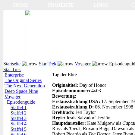
HOME
PROJEKTE
LINKS
C
Startseite
Star Trek
Voyager
Episodengui
Star Trek
Tag der Ehre
Enterprise
The Original Series
Originaltitel:
Day of Honor
The Next Generation
Episodennummer:
4x03
Deep Space Nine
Bewertung:
Voyager
Erstausstrahlung USA:
17. September 1
Episodenguide
Erstausstrahlung D:
06. November 1998
Staffel 1
Drehbuch:
Jeri Taylor
Staffel 2
Regie:
Jesús Salvador Treviño
Staffel 3
Hauptdarsteller:
Kate Mulgrew als
Capta
Staffel 4
Russ als
Tuvok
, Roxann Biggs-Dawson al
Staffel 5
Robert Picardo als
The Doctor
, Jerry Ryan
Staffel 6