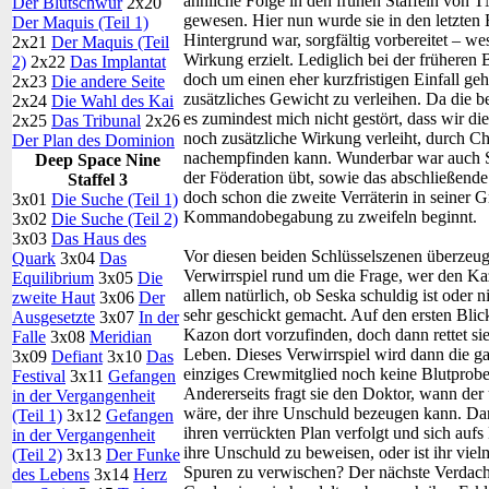
ähnliche Folge in den frühen Staffeln von T
Der Blutschwur
2x20
gewesen. Hier nun wurde sie in den letzten
Der Maquis (Teil 1)
Hintergrund war, sorgfältig vorbereitet – 
2x21
Der Maquis (Teil
Wirkung erzielt. Lediglich bei der früheren
2)
2x22
Das Implantat
doch um einen eher kurzfristigen Einfall g
2x23
Die andere Seite
zusätzliches Gewicht zu verleihen. Da die 
2x24
Die Wahl des Kai
es zumindest mich nicht gestört, dass wir di
2x25
Das Tribunal
2x26
noch zusätzliche Wirkung verleiht, durch C
Der Plan des Dominion
nachempfinden kann. Wunderbar war auch S
Deep Space Nine
der Föderation übt, sowie das abschließen
Staffel 3
doch schon die zweite Verräterin in seiner 
3x01
Die Suche (Teil 1)
Kommandobegabung zu zweifeln beginnt.
3x02
Die Suche (Teil 2)
3x03
Das Haus des
Vor diesen beiden Schlüsselszenen überzeugt
Quark
3x04
Das
Verwirrspiel rund um die Frage, wer den Ka
Equilibrium
3x05
Die
allem natürlich, ob Seska schuldig ist oder ni
zweite Haut
3x06
Der
sehr geschickt gemacht. Auf den ersten Blic
Ausgesetzte
3x07
In der
Kazon dort vorzufinden, doch dann rettet s
Falle
3x08
Meridian
Leben. Dieses Verwirrspiel wird dann die gan
3x09
Defiant
3x10
Das
einziges Crewmitglied noch keine Blutprobe
Festival
3x11
Gefangen
Andererseits fragt sie den Doktor, wann de
in der Vergangenheit
wäre, der ihre Unschuld bezeugen kann. Dann 
(Teil 1)
3x12
Gefangen
ihren verrückten Plan verfolgt und sich auf
in der Vergangenheit
ihre Unschuld zu beweisen, oder ist ihr vie
(Teil 2)
3x13
Der Funke
Spuren zu verwischen? Der nächste Verdacht
des Lebens
3x14
Herz