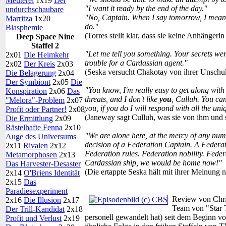
Meuterei
1x19
Der
"I want it ready by the end of the day."
undurchschaubare
"No, Captain. When I say tomorrow, I mean 
Marritza
1x20
do."
Blasphemie
(Torres stellt klar, dass sie keine Anhängerin
Deep Space Nine
Staffel 2
"Let me tell you something. Your secrets we
2x01
Die Heimkehr
trouble for a Cardassian agent."
2x02
Der Kreis
2x03
(Seska versucht Chakotay von ihrer Unschu
Die Belagerung
2x04
Der Symbiont
2x05
Die
"You know, I'm really easy to get along with m
Konspiration
2x06
Das
threats, and I don't like
you
, Culluh. You can
"Melora"-Problem
2x07
you, if you do I will respond with all the 
Profit oder Partner!
2x08
(Janeway sagt Culluh, was sie von ihm und s
Die Ermittlung
2x09
Rästelhafte Fenna
2x10
"We are alone here, at the mercy of any numb
Auge des Universums
decision of a Federation Captain. A Federa
2x11
Rivalen
2x12
Federation rules. Federation nobility. Fede
Metamorphosen
2x13
Cardassian ship, we would be home now!"
Das Harvester-Desaster
(Die ertappte Seska hält mit ihrer Meinung n
2x14
O'Briens Identität
2x15
Das
Paradiesexperiment
Review von Chris
2x16
Die Illusion
2x17
Team von "Star T
Der Trill-Kandidat
2x18
personell gewandelt hat) seit dem Beginn v
Profit und Verlust
2x19