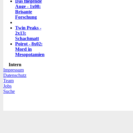
Das fliegende
Auge - 1x08:
Brisante
Forschung
Twin Peaks -
2x13:
Schachmatt
Poirot - 8x02:
Mord in
Mesopotamien
Intern
Impressum
Datenschutz
Team
Jobs
Suche