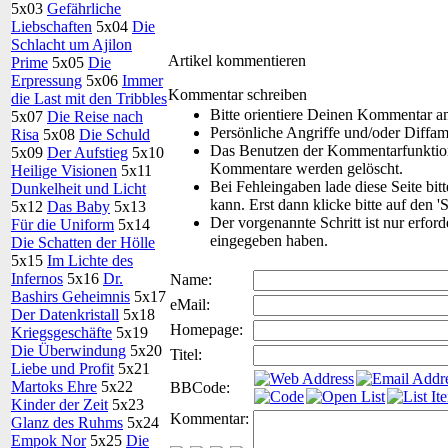
5x03
Gefährliche
Liebschaften
5x04
Die
Schlacht um Ajilon
Artikel kommentieren
Prime
5x05
Die
Erpressung
5x06
Immer
Kommentar schreiben
die Last mit den Tribbles
Bitte orientiere Deinen Kommentar a
5x07
Die Reise nach
Persönliche Angriffe und/oder Diffa
Risa
5x08
Die Schuld
Das Benutzen der Kommentarfunktion 
5x09
Der Aufstieg
5x10
Kommentare werden gelöscht.
Heilige Visionen
5x11
Bei Fehleingaben lade diese Seite bit
Dunkelheit und Licht
kann. Erst dann klicke bitte auf den '
5x12
Das Baby
5x13
Der vorgenannte Schritt ist nur erfor
Für die Uniform
5x14
eingegeben haben.
Die Schatten der Hölle
5x15
Im Lichte des
Infernos
5x16
Dr.
Name:
Bashirs Geheimnis
5x17
eMail:
Der Datenkristall
5x18
Homepage:
Kriegsgeschäfte
5x19
Die Überwindung
5x20
Titel:
Liebe und Profit
5x21
Martoks Ehre
5x22
BBCode:
Kinder der Zeit
5x23
Kommentar:
Glanz des Ruhms
5x24
Empok Nor
5x25
Die