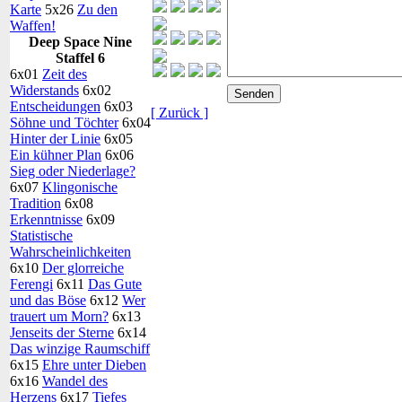
Karte
5x26
Zu den
Waffen!
Deep Space Nine
Staffel 6
6x01
Zeit des
Widerstands
6x02
Entscheidungen
6x03
[ Zurück ]
Söhne und Töchter
6x04
Hinter der Linie
6x05
Ein kühner Plan
6x06
Sieg oder Niederlage?
6x07
Klingonische
Tradition
6x08
Erkenntnisse
6x09
Statistische
Wahrscheinlichkeiten
6x10
Der glorreiche
Ferengi
6x11
Das Gute
und das Böse
6x12
Wer
trauert um Morn?
6x13
Jenseits der Sterne
6x14
Das winzige Raumschiff
6x15
Ehre unter Dieben
6x16
Wandel des
Herzens
6x17
Tiefes