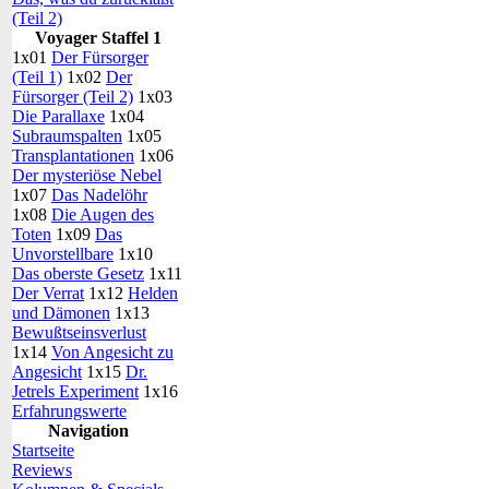
(Teil 2)
Voyager Staffel 1
1x01
Der Fürsorger
(Teil 1)
1x02
Der
Fürsorger (Teil 2)
1x03
Die Parallaxe
1x04
Subraumspalten
1x05
Transplantationen
1x06
Der mysteriöse Nebel
1x07
Das Nadelöhr
1x08
Die Augen des
Toten
1x09
Das
Unvorstellbare
1x10
Das oberste Gesetz
1x11
Der Verrat
1x12
Helden
und Dämonen
1x13
Bewußtseinsverlust
1x14
Von Angesicht zu
Angesicht
1x15
Dr.
Jetrels Experiment
1x16
Erfahrungswerte
Navigation
Startseite
Reviews