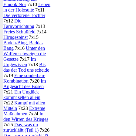
Empok Nor
7x10
Leben
in der Holosuite
7x11
Die verlorene Tochter
7x12
Die
Tarnvorrichtung
7x13
Freies Schußfeld
7x14
Hirngespinst
7x15
Badda-Bing, Badda-
Bang
7x16
Unter den
Waffen schweigen die
Gesetze
7x17
Im
Ungewissen
7x18
Bis
das der Tod uns scheide
7x19
Eine sonderbare
Kombination
7x20
Im
Angesicht des Bösen
7x21
Ein Unglück
kommt selten allein
7x22
Kampf mit allen
Mitteln
7x23
Extreme
Maßnahmen
7x24
In
den Wirren des Krieges
7x25
Das, was du
zurückläßt (Teil 1)
7x26
Das, was du zurückläßt