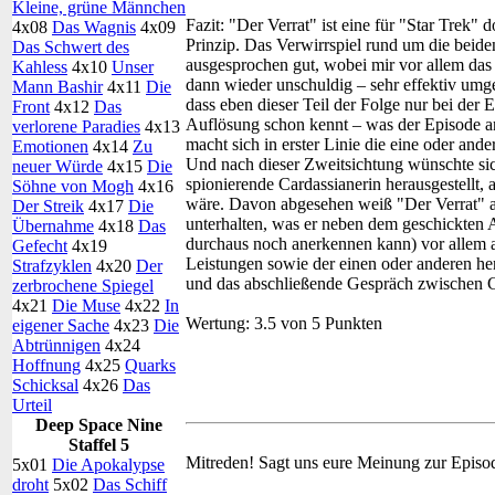
Kleine, grüne Männchen
Fazit:
"Der Verrat" ist eine für "Star Trek"
4x08
Das Wagnis
4x09
Prinzip. Das Verwirrspiel rund um die beide
Das Schwert des
ausgesprochen gut, wobei mir vor allem das 
Kahless
4x10
Unser
dann wieder unschuldig – sehr effektiv umge
Mann Bashir
4x11
Die
dass eben dieser Teil der Folge nur bei der E
Front
4x12
Das
Auflösung schon kennt – was der Episode a
verlorene Paradies
4x13
macht sich in erster Linie die eine oder and
Emotionen
4x14
Zu
Und nach dieser Zweitsichtung wünschte sich
neuer Würde
4x15
Die
spionierende Cardassianerin herausgestellt,
Söhne von Mogh
4x16
wäre. Davon abgesehen weiß "Der Verrat" a
Der Streik
4x17
Die
unterhalten, was er neben dem geschickten 
Übernahme
4x18
Das
durchaus noch anerkennen kann) vor allem a
Gefecht
4x19
Leistungen sowie der einen oder anderen h
Strafzyklen
4x20
Der
und das abschließende Gespräch zwischen 
zerbrochene Spiegel
4x21
Die Muse
4x22
In
Wertung:
3.5 von 5 Punkten
eigener Sache
4x23
Die
Abtrünnigen
4x24
Hoffnung
4x25
Quarks
Schicksal
4x26
Das
Urteil
Deep Space Nine
Staffel 5
Mitreden!
Sagt uns eure Meinung zur Episo
5x01
Die Apokalypse
droht
5x02
Das Schiff