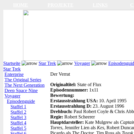
HOME
PROJEKTE
LINKS
C
Startseite
Star Trek
Voyager
Episodengui
Star Trek
Der Verrat
Enterprise
The Original Series
Originaltitel:
State of Flux
The Next Generation
Episodennummer:
1x11
Deep Space Nine
Bewertung:
Voyager
Erstausstrahlung USA:
10. April 1995
Episodenguide
Erstausstrahlung D:
23. August 1996
Staffel 1
Drehbuch:
Paul Robert Coyle & Chris Abb
Staffel 2
Regie:
Robert Scheerer
Staffel 3
Hauptdarsteller:
Kate Mulgrew als
Captai
Staffel 4
Torres
, Jennifer Lien als
Kes
, Robert Dunca
Staffel 5
Picardo als
The Doctor
, Tim Russ als
Tuvok
Staffel 6