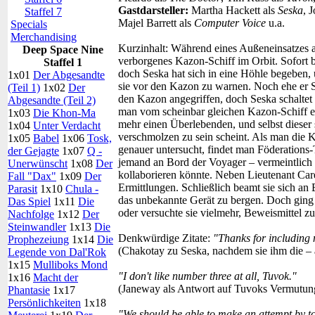
Gastdarsteller:
Martha Hackett als
Seska
, 
Staffel 7
Majel Barrett als
Computer Voice
u.a.
Specials
Merchandising
Kurzinhalt:
Während eines Außeneinsatzes au
Deep Space Nine
verborgenes Kazon-Schiff im Orbit. Sofort 
Staffel 1
doch Seska hat sich in eine Höhle begeben,
1x01
Der Abgesandte
sie vor den Kazon zu warnen. Noch ehe er 
(Teil 1)
1x02
Der
den Kazon angegriffen, doch Seska schaltet s
Abgesandte (Teil 2)
man vom scheinbar gleichen Kazon-Schiff ei
1x03
Die Khon-Ma
mehr einen Überlebenden, und selbst dieser
1x04
Unter Verdacht
verschmolzen zu sein scheint. Als man die K
1x05
Babel
1x06
Tosk,
genauer untersucht, findet man Föderations-
der Gejagte
1x07
Q -
jemand an Bord der Voyager – vermeintlic
Unerwünscht
1x08
Der
kollaborieren könnte. Neben Lieutenant Care
Fall "Dax"
1x09
Der
Ermittlungen. Schließlich beamt sie sich an
Parasit
1x10
Chula -
das unbekannte Gerät zu bergen. Doch ging 
Das Spiel
1x11
Die
oder versuchte sie vielmehr, Beweismittel z
Nachfolge
1x12
Der
Steinwandler
1x13
Die
Denkwürdige Zitate:
"Thanks for including 
Prophezeiung
1x14
Die
(Chakotay zu Seska, nachdem sie ihm die – 
Legende von Dal'Rok
1x15
Mulliboks Mond
"I don't like number three at all, Tuvok."
1x16
Macht der
(Janeway als Antwort auf Tuvoks Vermutung,
Phantasie
1x17
Persönlichkeiten
1x18
"We should be able to make an attempt by 