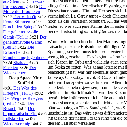
Cardassianerin handelt – aber auch ihre Er
aus Stein
3x15
Trekors
klingt für den in außerirdischer Physiologi
Prophezeiung
3x16
Das
Dieses interessante Hin und Her setzt sich da
Motiv der Propheten
vermeintlich Lt. Carey tappt – doch Chakota
3x17
Der Visionär
3x18
noch als die Verräterin offenbart. All das wa
Ferne Stimmen
3x19
leider, so wie auch jene Krimis die in erst
Durch den Spiegel
3x20
bei der Erstsichtung so richtig (außer, man lä
Der geheimnisvolle
Garak (Teil 1)
3x21
Der
Womit wir auch schon bei den Mankos ange
geheimnisvolle Garak
Tatsache, dass die Episode bei allfälligen M
(Teil 2)
3x22
Die
Spannung verliert, muss ich hier in erster L
Erforscher
3x23
wenig klug erscheint. Das beginnt schon be
Familienangelegenheiten
sich Kazon im Orbit und vielleicht auch sch
3x24
Shakaar
3x25
um Seska zu retten. Was genau letztere mit 
Facetten
3x26
Der
beabsichtigt hat, war mir ebenfalls nicht gan
Widersacher
Janeway, Chakotay, Tuvok & Co. am Ende k
Deep Space Nine
mit dem Transporter zu verhindern. Allein di
Staffel 4
es jedenfalls lieber gewesen, man hätte sie er
4x01
Der Weg des
vielleicht im Staffelfinale? – von den Kazon 
Kriegers (Teil 1)
4x02
persönliche Präferenzen: Ich hätte auch nic
Der Weg des Kriegers
Cardassianerin, aber dennoch nicht als die V
(Teil 2)
4x03
Der
hätte – analog zu "Das Standgericht", wo 
Besuch
4x04
Der
unschuldig ist. Das wäre etwas differenziert
hippokratische Eid
4x05
Angesichts der netten Folgen rund um die bö
Indiskretion
4x06
diesem Fall aber verzeihen.
Wiedervereinigt
4x07