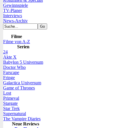
Kolumnen & Specials
Gewinnspiele
TV-Planer
Interviews
News-Archiv
Filme
Filme von A-Z
Serien
24
Akte X
Babylon 5 Universum
Doctor Who
Farscape
Fringe
Galactica Universum
Game of Thrones
Lost
Primeval
Stargate
Star Trek
Supernatural
The Vampire Diaries
Neue Reviews