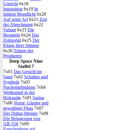
Unrecht
6x18
Inquisition
6x19
In
fahlem Mondlicht
6x20
Auf seine Art
6x21
Zeit
der Abrechnung
6x22
Valiant
6x23
Die
Beraterin
6x24
Das
Zeitportal
6x25
Der
Klang ihrer Stimme
6x26
Tränen der
Propheten
Deep Space Nine
Staffel 7
7x01
Das Gesicht im
Sand
7x02
Schatten und
Symbole
7x03
Nachempfindung
7x04
Wettkampf in der
Holosuite
7x05
Sarina
7x06
Verrat, Glaube und
gewaltiger Fluss
7x07
Der Dahar-Meister
7x08
Die Belagerung von
AR-558
7x09
Entscheidung auf