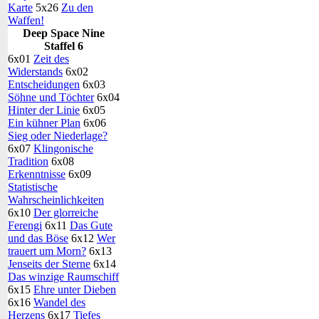
Karte
5x26
Zu den
Waffen!
Deep Space Nine
Staffel 6
6x01
Zeit des
Widerstands
6x02
Entscheidungen
6x03
Söhne und Töchter
6x04
Hinter der Linie
6x05
Ein kühner Plan
6x06
Sieg oder Niederlage?
6x07
Klingonische
Tradition
6x08
Erkenntnisse
6x09
Statistische
Wahrscheinlichkeiten
6x10
Der glorreiche
Ferengi
6x11
Das Gute
und das Böse
6x12
Wer
trauert um Morn?
6x13
Jenseits der Sterne
6x14
Das winzige Raumschiff
6x15
Ehre unter Dieben
6x16
Wandel des
Herzens
6x17
Tiefes