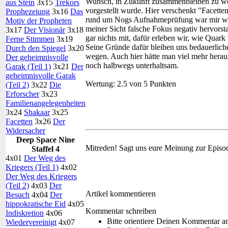
Wunsch, in Zukunft zusammenbleiben zu woll
aus Stein
3x15
Trekors
vorgestellt wurde. Hier verschenkt "Facetten
Prophezeiung
3x16
Das
rund um Nogs Aufnahmeprüfung war mir wied
Motiv der Propheten
meiner Sicht falsche Fokus negativ hervors
3x17
Der Visionär
3x18
gar nichts mit, dafür erleben wir, wie Quark
Ferne Stimmen
3x19
Seine Gründe dafür bleiben uns bedauerliche
Durch den Spiegel
3x20
wegen. Auch hier hätte man viel mehr hera
Der geheimnisvolle
noch halbwegs unterhaltsam.
Garak (Teil 1)
3x21
Der
geheimnisvolle Garak
Wertung:
2.5 von 5 Punkten
(Teil 2)
3x22
Die
Erforscher
3x23
Familienangelegenheiten
3x24
Shakaar
3x25
Facetten
3x26
Der
Widersacher
Deep Space Nine
Mitreden!
Sagt uns eure Meinung zur Episo
Staffel 4
4x01
Der Weg des
Kriegers (Teil 1)
4x02
Der Weg des Kriegers
(Teil 2)
4x03
Der
Artikel kommentieren
Besuch
4x04
Der
hippokratische Eid
4x05
Kommentar schreiben
Indiskretion
4x06
Bitte orientiere Deinen Kommentar a
Wiedervereinigt
4x07