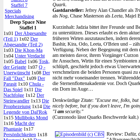
Quark
.
Staffel 7
Gastdarsteller:
Jefrey Alan Chandler als
Tr
Specials
als
Nog
, Chase Masterson als
Leeta
, Majel B
Merchandising
Deep Space Nine
Kurzinhalt:
Jadzia bittet ihre Freunde und B
Staffel 1
zu unterstützen. Dieses erlaubt es dem aktu
1x01
Der Abgesandte
früheren Wirten auszutauschen, indem deren
(Teil 1)
1x02
Der
Bashir, Kira, Odo, Leeta, O'Brien und – zä
Abgesandte (Teil 2)
Verfügung. Neben der Begegnung mit dem mö
1x03
Die Khon-Ma
am meisten davor, ihrem Vorgänger Curzon g
1x04
Unter Verdacht
ihr Ansuchen, Wirtin für einen Symbionten 
1x05
Babel
1x06
Tosk,
schlüpft, geschieht jedoch etwas Unerwart
der Gejagte
1x07
Q -
verschmelzen die beiden Personen quasi zu 
Unerwünscht
1x08
Der
nicht mehr voneinander trennen. Währenddes
Fall "Dax"
1x09
Der
die Sternenflottenakademie vor. Doch Quar
Parasit
1x10
Chula -
ein Dorn im Auge…
Das Spiel
1x11
Die
Nachfolge
1x12
Der
Denkwürdige Zitate:
"Excuse me, folks, but
Steinwandler
1x13
Die
nicely before, but if you don't leave, I'm goin
Prophezeiung
1x14
Die
"I
am
security."
Legende von Dal'Rok
(Curzonodo lässt Quarks Beschwerde kalt.)
1x15
Mulliboks Mond
1x16
Macht der
Phantasie
1x17
Review:
Dafür, d
Persönlichkeiten
1x18
"Alltagsgeschich