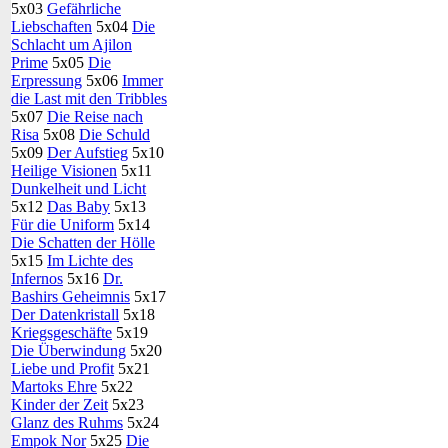
5x03
Gefährliche
Liebschaften
5x04
Die
Schlacht um Ajilon
Prime
5x05
Die
Erpressung
5x06
Immer
die Last mit den Tribbles
5x07
Die Reise nach
Risa
5x08
Die Schuld
5x09
Der Aufstieg
5x10
Heilige Visionen
5x11
Dunkelheit und Licht
5x12
Das Baby
5x13
Für die Uniform
5x14
Die Schatten der Hölle
5x15
Im Lichte des
Infernos
5x16
Dr.
Bashirs Geheimnis
5x17
Der Datenkristall
5x18
Kriegsgeschäfte
5x19
Die Überwindung
5x20
Liebe und Profit
5x21
Martoks Ehre
5x22
Kinder der Zeit
5x23
Glanz des Ruhms
5x24
Empok Nor
5x25
Die