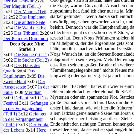
Odo gelegt, statt auf Jadzia, hätte das durc
Der Blutschwur
2x20
die Frage, warum Curzon ihr Ansuchen dama
Der Maquis (Teil 1)
zugestimmt hat, fand ich eher nur na ja. Mir
2x21
Der Maquis (Teil
stärker gefunden – wenn Jadzia sich einfach
2)
2x22
Das Implantat
unwürdig angesehen geworden zu sein, und i
2x23
Die andere Seite
belehrt. Dennoch war die Haupthandlung dan
2x24
Die Wahl des Kai
schlechter ergeht es da schon der B-Story, 
2x25
Das Tribunal
2x26
gesetzt hat. Denn Nogs Prüfungen spielen hi
Der Plan des Dominion
im Mittelpunkt, der die Ergebnisse gefälsch
Deep Space Nine
hätte, um ihn – nachvollziehbar und verständ
Staffel 3
Nogs Wunsch ist, an die Sternenflottenakadem
3x01
Die Suche (Teil 1)
antagonistisch seins wegen. Meh. Der einzige
3x02
Die Suche (Teil 2)
dass Rom seinem großen Bruder ein weiteres 
3x03
Das Haus des
"Familienangelegenheiten" nichts Neues me
Quark
3x04
Das
langweilig oder gar nervig. Ist ja auch scho
Equilibrium
3x05
Die
zweite Haut
3x06
Der
Fazit:
Bei "Facetten" hat es mir wieder einm
Ausgesetzte
3x07
In der
fehlten mir einfach wieder einmal die SF-El
Falle
3x08
Meridian
Mysterien oder ein spannender Plot. Stattde
3x09
Defiant
3x10
Das
große Dramatik vor sich hin. Dass mir die E
Festival
3x11
Gefangen
erster Linie daran, wie wir hier die früher
in der Vergangenheit
allem Jadzias gemeinsame Szene mit Joran s
(Teil 1)
3x12
Gefangen
schauspielerischer Leistung an dieser Stelle
in der Vergangenheit
Ende nicht den richtigen Curzon kennengele
(Teil 2)
3x13
Der Funke
diese Idee kam, da sie erst so spät eingeführ
des Lebens
3x14
Herz