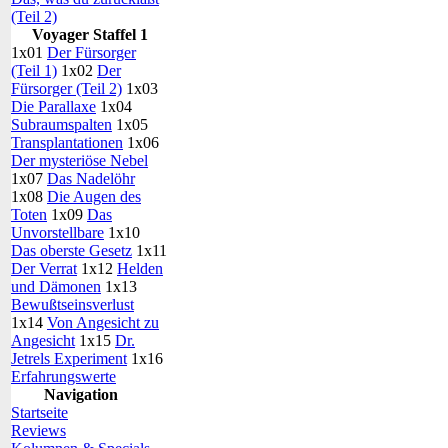
(Teil 2)
Voyager Staffel 1
1x01
Der Fürsorger
(Teil 1)
1x02
Der
Fürsorger (Teil 2)
1x03
Die Parallaxe
1x04
Subraumspalten
1x05
Transplantationen
1x06
Der mysteriöse Nebel
1x07
Das Nadelöhr
1x08
Die Augen des
Toten
1x09
Das
Unvorstellbare
1x10
Das oberste Gesetz
1x11
Der Verrat
1x12
Helden
und Dämonen
1x13
Bewußtseinsverlust
1x14
Von Angesicht zu
Angesicht
1x15
Dr.
Jetrels Experiment
1x16
Erfahrungswerte
Navigation
Startseite
Reviews