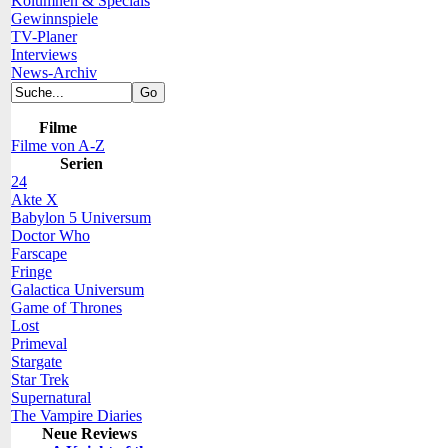
Kolumnen & Specials
Gewinnspiele
TV-Planer
Interviews
News-Archiv
Filme
Filme von A-Z
Serien
24
Akte X
Babylon 5 Universum
Doctor Who
Farscape
Fringe
Galactica Universum
Game of Thrones
Lost
Primeval
Stargate
Star Trek
Supernatural
The Vampire Diaries
Neue Reviews