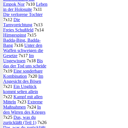
Empok Nor
7x10
Leben
in der Holosuite
7x11
Die verlorene Tochter
7x12
Die
Tarnvorrichtung
7x13
Freies Schußfeld
7x14
Hirngespinst
7x15
Badda-Bing, Badda-
Bang
7x16
Unter den
Waffen schweigen die
Gesetze
7x17
Im
Ungewissen
7x18
Bis
das der Tod uns scheide
7x19
Eine sonderbare
Kombination
7x20
Im
Angesicht des Bösen
7x21
Ein Unglück
kommt selten allein
7x22
Kampf mit allen
Mitteln
7x23
Extreme
Maßnahmen
7x24
In
den Wirren des Krieges
7x25
Das, was du
zurückläßt (Teil 1)
7x26
Das, was du zurückläßt