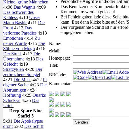
Persönliche Angriffe und/oder Diffa
Kleine, grüne Männchen
Das Benutzen der Kommentarfunktion 
4x08
Das Wagnis
4x09
Kommentare werden gelöscht.
Das Schwert des
Bei Fehleingaben lade diese Seite bit
Kahless
4x10
Unser
kann. Erst dann klicke bitte auf den '
Mann Bashir
4x11
Die
Der vorgenannte Schritt ist nur erfor
Front
4x12
Das
eingegeben haben.
verlorene Paradies
4x13
Emotionen
4x14
Zu
neuer Würde
4x15
Die
Name:
Söhne von Mogh
4x16
eMail:
Der Streik
4x17
Die
Homepage:
Übernahme
4x18
Das
Gefecht
4x19
Titel:
Strafzyklen
4x20
Der
zerbrochene Spiegel
BBCode:
4x21
Die Muse
4x22
In
Kommentar:
eigener Sache
4x23
Die
Abtrünnigen
4x24
Hoffnung
4x25
Quarks
Schicksal
4x26
Das
Urteil
Deep Space Nine
Staffel 5
5x01
Die Apokalypse
droht
5x02
Das Schiff