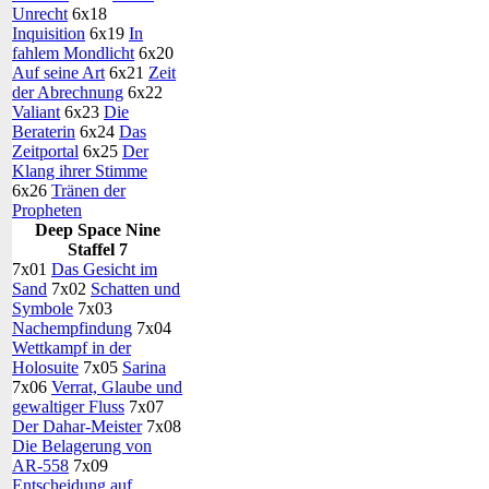
Unrecht
6x18
Inquisition
6x19
In
fahlem Mondlicht
6x20
Auf seine Art
6x21
Zeit
der Abrechnung
6x22
Valiant
6x23
Die
Beraterin
6x24
Das
Zeitportal
6x25
Der
Klang ihrer Stimme
6x26
Tränen der
Propheten
Deep Space Nine
Staffel 7
7x01
Das Gesicht im
Sand
7x02
Schatten und
Symbole
7x03
Nachempfindung
7x04
Wettkampf in der
Holosuite
7x05
Sarina
7x06
Verrat, Glaube und
gewaltiger Fluss
7x07
Der Dahar-Meister
7x08
Die Belagerung von
AR-558
7x09
Entscheidung auf