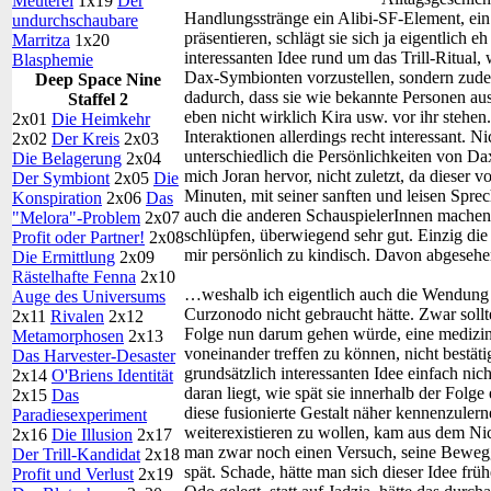
Meuterei
1x19
Der
Handlungsstränge ein Alibi-SF-Element, ein
undurchschaubare
präsentieren, schlägt sie sich ja eigentlich e
Marritza
1x20
interessanten Idee rund um das Trill-Ritual, 
Blasphemie
Dax-Symbionten vorzustellen, sondern zudem
Deep Space Nine
dadurch, dass sie wie bekannte Personen aus
Staffel 2
eben nicht wirklich Kira usw. vor ihr stehe
2x01
Die Heimkehr
Interaktionen allerdings recht interessant. 
2x02
Der Kreis
2x03
unterschiedlich die Persönlichkeiten von Da
Die Belagerung
2x04
mich Joran hervor, nicht zuletzt, da dieser v
Der Symbiont
2x05
Die
Minuten, mit seiner sanften und leisen Spre
Konspiration
2x06
Das
auch die anderen SchauspielerInnen machen 
"Melora"-Problem
2x07
schlüpfen, überwiegend sehr gut. Einzig die
Profit oder Partner!
2x08
mir persönlich zu kindisch. Davon abgesehen
Die Ermittlung
2x09
Rästelhafte Fenna
2x10
…weshalb ich eigentlich auch die Wendung
Auge des Universums
Curzonodo nicht gebraucht hätte. Zwar sollt
2x11
Rivalen
2x12
Folge nun darum gehen würde, eine medizin
Metamorphosen
2x13
voneinander treffen zu können, nicht bestätig
Das Harvester-Desaster
grundsätzlich interessanten Idee einfach nic
2x14
O'Briens Identität
daran liegt, wie spät sie innerhalb der Folge
2x15
Das
diese fusionierte Gestalt näher kennenzuler
Paradiesexperiment
weiterexistieren zu wollen, kam aus dem Ni
2x16
Die Illusion
2x17
man zwar noch einen Versuch, seine Bewegg
Der Trill-Kandidat
2x18
spät. Schade, hätte man sich dieser Idee f
Profit und Verlust
2x19