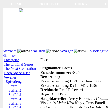
HOME
PROJEKTE
LINKS
C
Startseite
Star Trek
Voyager
Episodengui
Star Trek
Facetten
Enterprise
The Original Series
Originaltitel:
Facets
The Next Generation
Episodennummer:
3x25
Deep Space Nine
Bewertung:
Voyager
Erstausstrahlung USA:
12. Juni 1995
Episodenguide
Erstausstrahlung D:
14. März 1996
Staffel 1
Drehbuch:
René Echevarria
Staffel 2
Regie:
Cliff Bole
Staffel 3
Hauptdarsteller:
Avery Brooks als
Comman
Staffel 4
Visitor als
Major Kira Nerys
, Terry Farrell 
Staffel 5
O'Brien
, Siddig El Fadil als
Doctor Julian B
Staffel 6