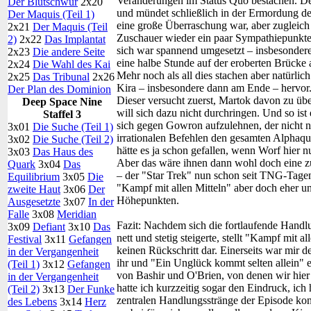
Veränderungen im Status Quo bestachen. Der
Der Blutschwur
2x20
und mündet schließlich in der Ermordung des
Der Maquis (Teil 1)
eine große Überraschung war, aber zugleic
2x21
Der Maquis (Teil
Zuschauer wieder ein paar Sympathiepunkte 
2)
2x22
Das Implantat
sich war spannend umgesetzt – insbesondere
2x23
Die andere Seite
eine halbe Stunde auf der eroberten Brücke au
2x24
Die Wahl des Kai
Mehr noch als all dies stachen aber natürl
2x25
Das Tribunal
2x26
Kira – insbesondere dann am Ende – hervor. 
Der Plan des Dominion
Dieser versucht zuerst, Martok davon zu ü
Deep Space Nine
will sich dazu nicht durchringen. Und so ist 
Staffel 3
sich gegen Gowron aufzulehnen, der nicht n
3x01
Die Suche (Teil 1)
irrationalen Befehlen den gesamten Alphaqu
3x02
Die Suche (Teil 2)
hätte es ja schon gefallen, wenn Worf hier
3x03
Das Haus des
Aber das wäre ihnen dann wohl doch eine 
Quark
3x04
Das
– der "Star Trek" nun schon seit TNG-Tagen
Equilibrium
3x05
Die
"Kampf mit allen Mitteln" aber doch eher un
zweite Haut
3x06
Der
Höhepunkten.
Ausgesetzte
3x07
In der
Falle
3x08
Meridian
Fazit:
Nachdem sich die fortlaufende Handlu
3x09
Defiant
3x10
Das
nett und stetig steigerte, stellt "Kampf mit 
Festival
3x11
Gefangen
keinen Rückschritt dar. Einerseits war mir
in der Vergangenheit
ihr und "Ein Unglück kommt selten allein" 
(Teil 1)
3x12
Gefangen
von Bashir und O'Brien, von denen wir hier
in der Vergangenheit
hatte ich kurzzeitig sogar den Eindruck, ich 
(Teil 2)
3x13
Der Funke
zentralen Handlungsstränge der Episode kon
des Lebens
3x14
Herz