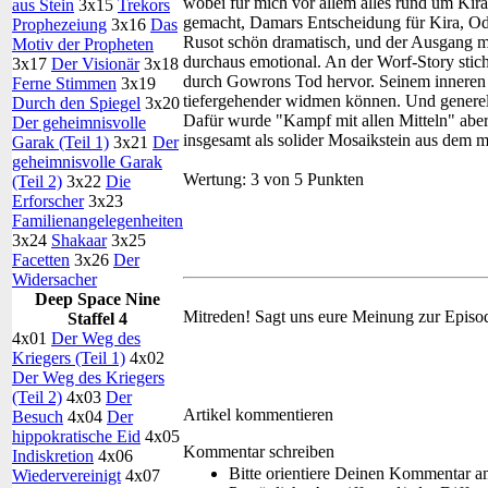
wobei für mich vor allem alles rund um Ki
aus Stein
3x15
Trekors
gemacht, Damars Entscheidung für Kira, Od
Prophezeiung
3x16
Das
Rusot schön dramatisch, und der Ausgang 
Motiv der Propheten
durchaus emotional. An der Worf-Story stich
3x17
Der Visionär
3x18
durch Gowrons Tod hervor. Seinem inneren Z
Ferne Stimmen
3x19
tiefergehender widmen können. Und generell r
Durch den Spiegel
3x20
Dafür wurde "Kampf mit allen Mitteln" aber
Der geheimnisvolle
insgesamt als solider Mosaikstein aus dem 
Garak (Teil 1)
3x21
Der
geheimnisvolle Garak
Wertung:
3 von 5 Punkten
(Teil 2)
3x22
Die
Erforscher
3x23
Familienangelegenheiten
3x24
Shakaar
3x25
Facetten
3x26
Der
Widersacher
Deep Space Nine
Mitreden!
Sagt uns eure Meinung zur Episo
Staffel 4
4x01
Der Weg des
Kriegers (Teil 1)
4x02
Der Weg des Kriegers
(Teil 2)
4x03
Der
Artikel kommentieren
Besuch
4x04
Der
hippokratische Eid
4x05
Kommentar schreiben
Indiskretion
4x06
Bitte orientiere Deinen Kommentar a
Wiedervereinigt
4x07