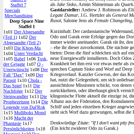
als
Jake Sisko
, Armin Shimerman als
Quark
Staffel 7
Gastdarsteller:
Andrew J. Robinson als
El
Specials
Legate Damar
, J.G. Hertzler als
General Ma
Merchandising
Rusot
, Salome Jens als
Female Changeling
,
Deep Space Nine
Staffel 1
Kurzinhalt:
Der cardassianische Widerstand,
1x01
Der Abgesandte
Odo und Garak erste Erfolge gegen das Dom
(Teil 1)
1x02
Der
immer wieder aneinander. Garak rät ihr, den
Abgesandte (Teil 2)
– ehe ihr dieser zuvorkommt. Die nächste g
1x03
Die Khon-Ma
bieten: Denn die fünf schleichen sich auf ei
1x04
Unter Verdacht
neue Energiewaffe installieren. Doch Odos Z
1x05
Babel
1x06
Tosk,
Krankheit bei ihm erst vor etwas mehr als z
der Gejagte
1x07
Q -
sprechen Captain Sisko und Worf auf Deep Sp
Unerwünscht
1x08
Der
Kriegsverlauf. Kanzler Gowron, der das 
Fall "Dax"
1x09
Der
hat, nutzt die Gelegenheit, um sich unliebsa
Parasit
1x10
Chula -
aussichtslose Missionen schickt, von denen
Das Spiel
1x11
Die
zurückkehren, oder überhaupt gleich vernich
Nachfolge
1x12
Der
klingonische Flotte aktuell die einzige ist, 
Steinwandler
1x13
Die
Allianz aus der Föderation, den Romulanern
Prophezeiung
1x14
Die
Schiff und jeden einzelnen Krieger angewie
Legende von Dal'Rok
sieht sich Worf dazu gezwungen, selbst die I
1x15
Mulliboks Mond
1x16
Macht der
Denkwürdige Zitate:
"If I don't want pity 
Phantasie
1x17
(Ein leicht zwiderer Odo zu Garak.)
Persönlichkeiten
1x18