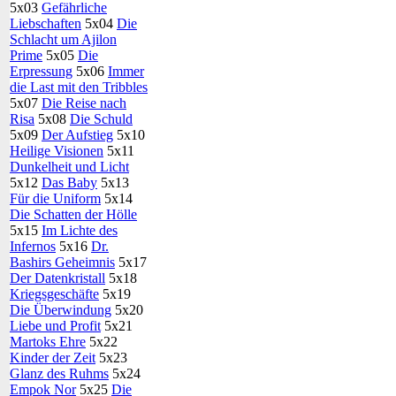
5x03
Gefährliche
Liebschaften
5x04
Die
Schlacht um Ajilon
Prime
5x05
Die
Erpressung
5x06
Immer
die Last mit den Tribbles
5x07
Die Reise nach
Risa
5x08
Die Schuld
5x09
Der Aufstieg
5x10
Heilige Visionen
5x11
Dunkelheit und Licht
5x12
Das Baby
5x13
Für die Uniform
5x14
Die Schatten der Hölle
5x15
Im Lichte des
Infernos
5x16
Dr.
Bashirs Geheimnis
5x17
Der Datenkristall
5x18
Kriegsgeschäfte
5x19
Die Überwindung
5x20
Liebe und Profit
5x21
Martoks Ehre
5x22
Kinder der Zeit
5x23
Glanz des Ruhms
5x24
Empok Nor
5x25
Die