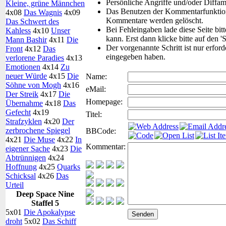
Persönliche Angriffe und/oder Diffa
Kleine, grüne Männchen
Das Benutzen der Kommentarfunktion 
4x08
Das Wagnis
4x09
Kommentare werden gelöscht.
Das Schwert des
Bei Fehleingaben lade diese Seite bit
Kahless
4x10
Unser
kann. Erst dann klicke bitte auf den '
Mann Bashir
4x11
Die
Der vorgenannte Schritt ist nur erfor
Front
4x12
Das
eingegeben haben.
verlorene Paradies
4x13
Emotionen
4x14
Zu
neuer Würde
4x15
Die
Name:
Söhne von Mogh
4x16
eMail:
Der Streik
4x17
Die
Homepage:
Übernahme
4x18
Das
Gefecht
4x19
Titel:
Strafzyklen
4x20
Der
zerbrochene Spiegel
BBCode:
4x21
Die Muse
4x22
In
Kommentar:
eigener Sache
4x23
Die
Abtrünnigen
4x24
Hoffnung
4x25
Quarks
Schicksal
4x26
Das
Urteil
Deep Space Nine
Staffel 5
5x01
Die Apokalypse
droht
5x02
Das Schiff