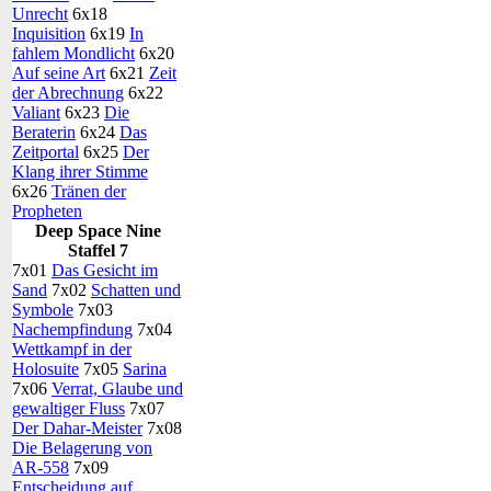
Unrecht
6x18
Inquisition
6x19
In
fahlem Mondlicht
6x20
Auf seine Art
6x21
Zeit
der Abrechnung
6x22
Valiant
6x23
Die
Beraterin
6x24
Das
Zeitportal
6x25
Der
Klang ihrer Stimme
6x26
Tränen der
Propheten
Deep Space Nine
Staffel 7
7x01
Das Gesicht im
Sand
7x02
Schatten und
Symbole
7x03
Nachempfindung
7x04
Wettkampf in der
Holosuite
7x05
Sarina
7x06
Verrat, Glaube und
gewaltiger Fluss
7x07
Der Dahar-Meister
7x08
Die Belagerung von
AR-558
7x09
Entscheidung auf