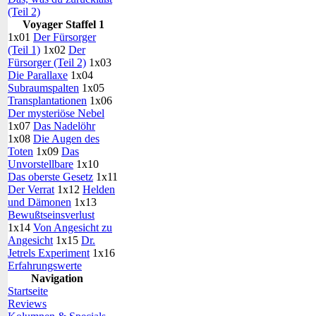
(Teil 2)
Voyager Staffel 1
1x01
Der Fürsorger
(Teil 1)
1x02
Der
Fürsorger (Teil 2)
1x03
Die Parallaxe
1x04
Subraumspalten
1x05
Transplantationen
1x06
Der mysteriöse Nebel
1x07
Das Nadelöhr
1x08
Die Augen des
Toten
1x09
Das
Unvorstellbare
1x10
Das oberste Gesetz
1x11
Der Verrat
1x12
Helden
und Dämonen
1x13
Bewußtseinsverlust
1x14
Von Angesicht zu
Angesicht
1x15
Dr.
Jetrels Experiment
1x16
Erfahrungswerte
Navigation
Startseite
Reviews