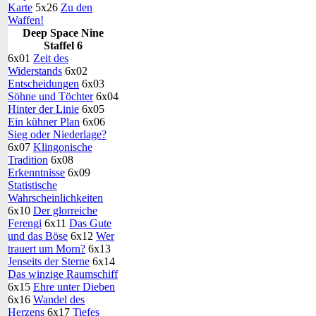
Karte
5x26
Zu den
Waffen!
Deep Space Nine
Staffel 6
6x01
Zeit des
Widerstands
6x02
Entscheidungen
6x03
Söhne und Töchter
6x04
Hinter der Linie
6x05
Ein kühner Plan
6x06
Sieg oder Niederlage?
6x07
Klingonische
Tradition
6x08
Erkenntnisse
6x09
Statistische
Wahrscheinlichkeiten
6x10
Der glorreiche
Ferengi
6x11
Das Gute
und das Böse
6x12
Wer
trauert um Morn?
6x13
Jenseits der Sterne
6x14
Das winzige Raumschiff
6x15
Ehre unter Dieben
6x16
Wandel des
Herzens
6x17
Tiefes