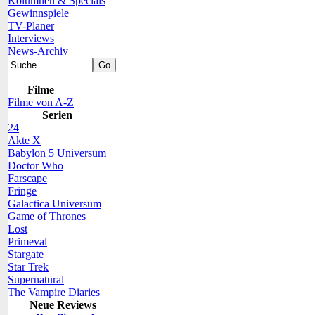
Kolumnen & Specials
Gewinnspiele
TV-Planer
Interviews
News-Archiv
Filme
Filme von A-Z
Serien
24
Akte X
Babylon 5 Universum
Doctor Who
Farscape
Fringe
Galactica Universum
Game of Thrones
Lost
Primeval
Stargate
Star Trek
Supernatural
The Vampire Diaries
Neue Reviews