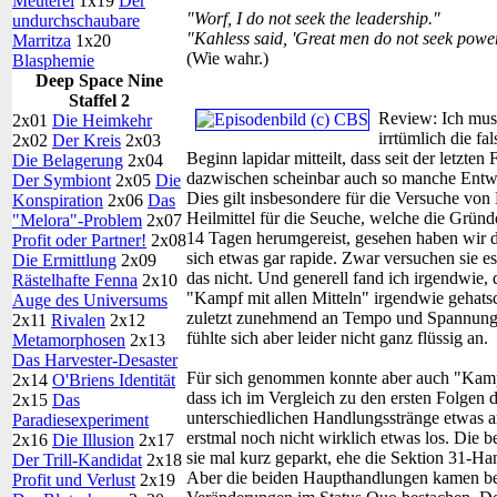
Meuterei
1x19
Der
"Worf, I do not seek the leadership."
undurchschaubare
"Kahless said, 'Great men do not seek power
Marritza
1x20
(Wie wahr.)
Blasphemie
Deep Space Nine
Staffel 2
Review:
Ich mus
2x01
Die Heimkehr
irrtümlich die f
2x02
Der Kreis
2x03
Beginn lapidar mitteilt, dass seit der letzt
Die Belagerung
2x04
dazwischen scheinbar auch so manche Entwic
Der Symbiont
2x05
Die
Dies gilt insbesondere für die Versuche von
Konspiration
2x06
Das
Heilmittel für die Seuche, welche die Gründe
"Melora"-Problem
2x07
14 Tagen herumgereist, gesehen haben wir d
Profit oder Partner!
2x08
sich etwas gar rapide. Zwar versuchen sie es
Die Ermittlung
2x09
das nicht. Und generell fand ich irgendwie,
Rästelhafte Fenna
2x10
"Kampf mit allen Mitteln" irgendwie gehatsc
Auge des Universums
zuletzt zunehmend an Tempo und Spannung g
2x11
Rivalen
2x12
fühlte sich aber leider nicht ganz flüssig an.
Metamorphosen
2x13
Das Harvester-Desaster
Für sich genommen konnte aber auch "Kampf m
2x14
O'Briens Identität
dass ich im Vergleich zu den ersten Folgen
2x15
Das
unterschiedlichen Handlungsstränge etwas a
Paradiesexperiment
erstmal noch nicht wirklich etwas los. Die b
2x16
Die Illusion
2x17
sie mal kurz geparkt, ehe die Sektion 31-Han
Der Trill-Kandidat
2x18
Aber die beiden Haupthandlungen kamen bei
Profit und Verlust
2x19