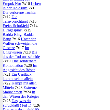
Empok Nor
7x10
Leben
in der Holosuite
7x11
Die verlorene Tochter
7x12
Die
Tarnvorrichtung
7x13
Freies Schußfeld
7x14
Hirngespinst
7x15
Badda-Bing, Badda-
Bang
7x16
Unter den
Waffen schweigen die
Gesetze
7x17
Im
Ungewissen
7x18
Bis
das der Tod uns scheide
7x19
Eine sonderbare
Kombination
7x20
Im
Angesicht des Bösen
7x21
Ein Unglück
kommt selten allein
7x22
Kampf mit allen
Mitteln
7x23
Extreme
Maßnahmen
7x24
In
den Wirren des Krieges
7x25
Das, was du
zurückläßt (Teil 1)
7x26
Das, was du zurückläßt