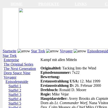
HOME
PROJEKTE
LINKS
C
Startseite
Star Trek
Voyager
Episodengui
Star Trek
Kampf mit allen Mitteln
Enterprise
The Original Series
Originaltitel:
Tacking Into the Wind
The Next Generation
Episodennummer:
7x22
Deep Space Nine
Bewertung:
Voyager
Erstausstrahlung USA:
12. Mai 1999
Episodenguide
Erstausstrahlung D:
26. Februar 2000
Staffel 1
Drehbuch:
Ronald D. Moore
Staffel 2
Regie:
Mike Vejar
Staffel 3
Hauptdarsteller:
Avery Brooks als
Captain
Staffel 4
Dorn als
Lt. Commander Worf
, Nana Visito
Staffel 5
Dax
, Colm Meaney als
Chief Miles O'Brien
Staffel 6