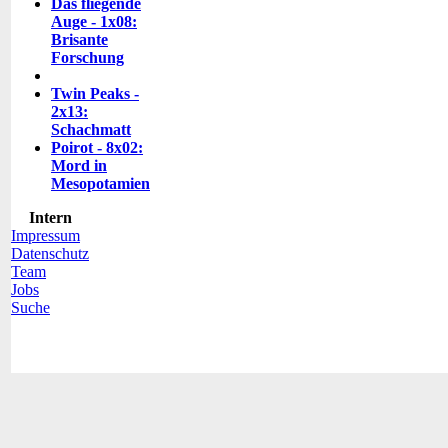
Das fliegende
Auge - 1x08:
Brisante
Forschung
Twin Peaks -
2x13:
Schachmatt
Poirot - 8x02:
Mord in
Mesopotamien
Intern
Impressum
Datenschutz
Team
Jobs
Suche