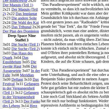
allem auch angesichts ihres teilweise ja alle
Der Blutschwur
2x20
"Das Paradiesexperiment" nicht wirklich, m
Der Maquis (Teil 1)
zu vermitteln, so dass ich nachvollziehen kö
2x21
Der Maquis (Teil
Mein größter Kritikpunkt war dann aber der
2)
2x22
Das Implantat
Grundsätzlich bin ich durchaus ein Anhänger
2x23
Die andere Seite
ich erst gestern jenes aus "Radioaktiv" kriti
2x24
Die Wahl des Kai
gerade bei "Star Trek", das für "Friede Freu
2x25
Das Tribunal
2x26
grundsätzlich, wenn man eine andere, düster
Der Plan des Dominion
insofern nicht passen, als es ungemein verk
Deep Space Nine
– nicht zuletzt, da man völlig übers Ziel h
Staffel 3
Planeten bleiben und ihren einfachen Lebens
3x01
Die Suche (Teil 1)
konnte ich einfach nicht schlucken. Zumal 
3x02
Die Suche (Teil 2)
und O'Brien ihrer potentiellen Rettung ja n
3x03
Das Haus des
aufgesetzt, und absolut nicht überzeugend. 
Quark
3x04
Das
Kindern, die auf die Kiste schauen, gab dem
Equilibrium
3x05
Die
zweite Haut
3x06
Der
Fazit:
"Das Paradiesexperiment" hat durchau
Ausgesetzte
3x07
In der
nette Unterhaltung, und auch die eine oder 
Falle
3x08
Meridian
Benjamin Sisko profitierte in meinen Augen 
3x09
Defiant
3x10
Das
Protest doch seine Beharrlichkeit zeigen, un
Festival
3x11
Gefangen
Sehr gut gefallen hat mir zudem die kleine
in der Vergangenheit
schauspielerisch gab es absolut nichts zu b
(Teil 1)
3x12
Gefangen
Linie noch Gail Strickland als Sekten-Anfüh
in der Vergangenheit
hat für mich nur bedingt funktioniert. Weder
(Teil 2)
3x13
Der Funke
repressiven Anführerin so bedingungslos folg
des Lebens
3x14
Herz