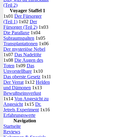
(Teil 2)
Voyager Staffel 1
1x01
Der Fürsorger
(Teil 1)
1x02
Der
Fürsorger (Teil 2)
1x03
Die Parallaxe
1x04
Subraumspalten
1x05
Transplantationen
1x06
Der mysteriöse Nebel
1x07
Das Nadelöhr
1x08
Die Augen des
Toten
1x09
Das
Unvorstellbare
1x10
Das oberste Gesetz
1x11
Der Verrat
1x12
Helden
und Dämonen
1x13
Bewußtseinsverlust
1x14
Von Angesicht zu
Angesicht
1x15
Dr.
Jetrels Experiment
1x16
Erfahrungswerte
Navigation
Startseite
Reviews