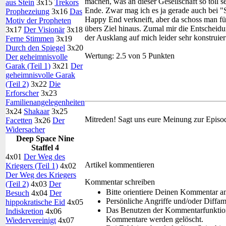
machen, was an dieser Gesellschaft so toll se
aus Stein
3x15
Trekors
Ende. Zwar mag ich es ja gerade auch bei "S
Prophezeiung
3x16
Das
Happy End verkneift, aber da schoss man f
Motiv der Propheten
übers Ziel hinaus. Zumal mir die Entscheidu
3x17
Der Visionär
3x18
der Ausklang auf mich leider sehr konstrui
Ferne Stimmen
3x19
Durch den Spiegel
3x20
Wertung:
2.5 von 5 Punkten
Der geheimnisvolle
Garak (Teil 1)
3x21
Der
geheimnisvolle Garak
(Teil 2)
3x22
Die
Erforscher
3x23
Familienangelegenheiten
3x24
Shakaar
3x25
Mitreden!
Sagt uns eure Meinung zur Episo
Facetten
3x26
Der
Widersacher
Deep Space Nine
Staffel 4
4x01
Der Weg des
Artikel kommentieren
Kriegers (Teil 1)
4x02
Der Weg des Kriegers
Kommentar schreiben
(Teil 2)
4x03
Der
Bitte orientiere Deinen Kommentar a
Besuch
4x04
Der
Persönliche Angriffe und/oder Diffa
hippokratische Eid
4x05
Das Benutzen der Kommentarfunktion 
Indiskretion
4x06
Kommentare werden gelöscht.
Wiedervereinigt
4x07