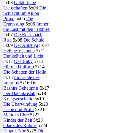
5x03
Gefährliche
Liebschaften
5x04
Die
Schlacht um Ajilon
Prime
5x05
Die
Erpressung
5x06
Immer
die Last mit den Tribbles
5x07
Die Reise nach
Risa
5x08
Die Schuld
5x09
Der Aufstieg
5x10
Heilige Visionen
5x11
Dunkelheit und Licht
5x12
Das Baby
5x13
Für die Uniform
5x14
Die Schatten der Hölle
5x15
Im Lichte des
Infernos
5x16
Dr.
Bashirs Geheimnis
5x17
Der Datenkristall
5x18
Kriegsgeschäfte
5x19
Die Überwindung
5x20
Liebe und Profit
5x21
Martoks Ehre
5x22
Kinder der Zeit
5x23
Glanz des Ruhms
5x24
Empok Nor
5x25
Die