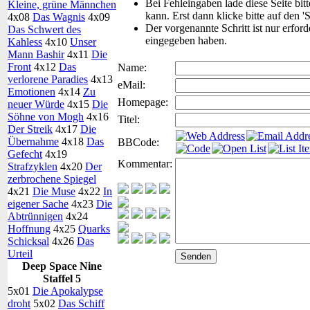
Bei Fehleingaben lade diese Seite bit
Kleine, grüne Männchen
kann. Erst dann klicke bitte auf den '
4x08
Das Wagnis
4x09
Der vorgenannte Schritt ist nur erfor
Das Schwert des
eingegeben haben.
Kahless
4x10
Unser
Mann Bashir
4x11
Die
Front
4x12
Das
Name:
verlorene Paradies
4x13
eMail:
Emotionen
4x14
Zu
Homepage:
neuer Würde
4x15
Die
Söhne von Mogh
4x16
Titel:
Der Streik
4x17
Die
Übernahme
4x18
Das
BBCode:
Gefecht
4x19
Kommentar:
Strafzyklen
4x20
Der
zerbrochene Spiegel
4x21
Die Muse
4x22
In
eigener Sache
4x23
Die
Abtrünnigen
4x24
Hoffnung
4x25
Quarks
Schicksal
4x26
Das
Urteil
Deep Space Nine
Staffel 5
5x01
Die Apokalypse
droht
5x02
Das Schiff