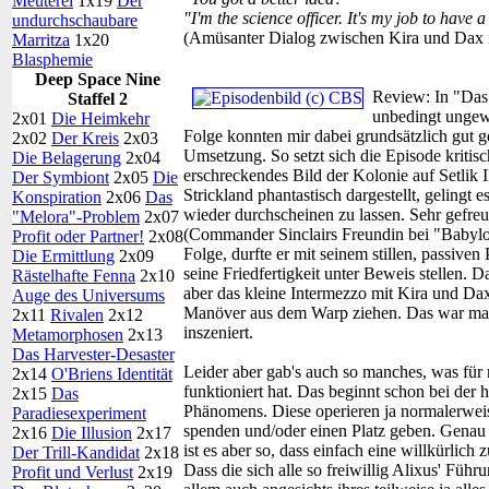
Meuterei
1x19
Der
"I'm the science officer. It's my job to have a
undurchschaubare
(Amüsanter Dialog zwischen Kira und Dax i
Marritza
1x20
Blasphemie
Deep Space Nine
Review:
In "Das 
Staffel 2
unbedingt ungewö
2x01
Die Heimkehr
Folge konnten mir dabei grundsätzlich gut gef
2x02
Der Kreis
2x03
Umsetzung. So setzt sich die Episode kritisc
Die Belagerung
2x04
erschreckendes Bild der Kolonie auf Setlik I
Der Symbiont
2x05
Die
Strickland phantastisch dargestellt, gelingt 
Konspiration
2x06
Das
wieder durchscheinen zu lassen. Sehr gefreu
"Melora"-Problem
2x07
(Commander Sinclairs Freundin bei "Babylon
Profit oder Partner!
2x08
Folge, durfte er mit seinem stillen, passive
Die Ermittlung
2x09
seine Friedfertigkeit unter Beweis stellen.
Rästelhafte Fenna
2x10
aber das kleine Intermezzo mit Kira und Da
Auge des Universums
Manöver aus dem Warp ziehen. Das war mal 
2x11
Rivalen
2x12
inszeniert.
Metamorphosen
2x13
Das Harvester-Desaster
Leider aber gab's auch so manches, was für
2x14
O'Briens Identität
funktioniert hat. Das beginnt schon bei der
2x15
Das
Phänomens. Diese operieren ja normalerweis
Paradiesexperiment
spenden und/oder einen Platz geben. Genau d
2x16
Die Illusion
2x17
ist es aber so, dass einfach eine willkürlic
Der Trill-Kandidat
2x18
Dass die sich alle so freiwillig Alixus' Füh
Profit und Verlust
2x19