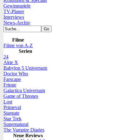
Kolumnen & Specials
Gewinnspiele
TV-Planer
Interviews
News-Archiv
Filme
Filme von A-Z
Serien
24
Akte X
Babylon 5 Universum
Doctor Who
Farscape
Fringe
Galactica Universum
Game of Thrones
Lost
Primeval
Stargate
Star Trek
Supernatural
The Vampire Diaries
Neue Reviews