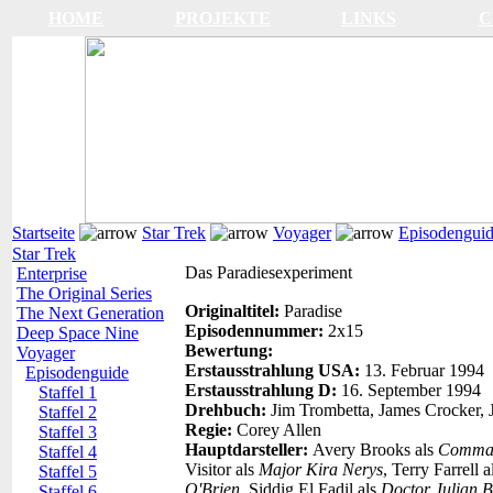
HOME
PROJEKTE
LINKS
C
Startseite
Star Trek
Voyager
Episodengui
Star Trek
Das Paradiesexperiment
Enterprise
The Original Series
Originaltitel:
Paradise
The Next Generation
Episodennummer:
2x15
Deep Space Nine
Bewertung:
Voyager
Erstausstrahlung USA:
13. Februar 1994
Episodenguide
Erstausstrahlung D:
16. September 1994
Staffel 1
Drehbuch:
Jim Trombetta, James Crocker,
Staffel 2
Regie:
Corey Allen
Staffel 3
Hauptdarsteller:
Avery Brooks als
Comman
Staffel 4
Visitor als
Major Kira Nerys
, Terry Farrell 
Staffel 5
O'Brien
, Siddig El Fadil als
Doctor Julian B
Staffel 6