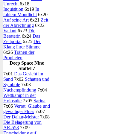
Unrecht
6x18
Inquisition
6x19
In
fahlem Mondlicht
6x20
Auf seine Art
6x21
Zeit
der Abrechnung
6x22
Valiant
6x23
Die
Beraterin
6x24
Das
Zeitportal
6x25
Der
Klang ihrer Stimme
6x26
Tränen der
Propheten
Deep Space Nine
Staffel 7
7x01
Das Gesicht im
Sand
7x02
Schatten und
Symbole
7x03
Nachempfindung
7x04
Wettkampf in der
Holosuite
7x05
Sarina
7x06
Verrat, Glaube und
gewaltiger Fluss
7x07
Der Dahar-Meister
7x08
Die Belagerung von
AR-558
7x09
Entscheidung auf