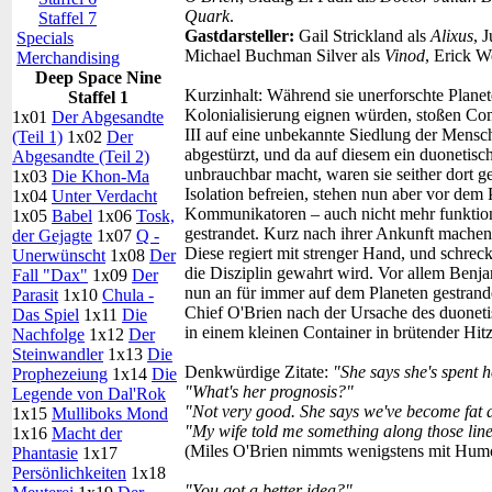
Quark
.
Staffel 7
Gastdarsteller:
Gail Strickland als
Alixus
, 
Specials
Michael Buchman Silver als
Vinod
, Erick W
Merchandising
Deep Space Nine
Kurzinhalt:
Während sie unerforschte Planet
Staffel 1
Kolonialisierung eignen würden, stoßen Co
1x01
Der Abgesandte
III auf eine unbekannte Siedlung der Mensc
(Teil 1)
1x02
Der
abgestürzt, und da auf diesem ein duonetische
Abgesandte (Teil 2)
unbrauchbar macht, waren sie seither dort g
1x03
Die Khon-Ma
Isolation befreien, stehen nun aber vor dem 
1x04
Unter Verdacht
Kommunikatoren – auch nicht mehr funktioni
1x05
Babel
1x06
Tosk,
gestrandet. Kurz nach ihrer Ankunft machen 
der Gejagte
1x07
Q -
Diese regiert mit strenger Hand, und schreck
Unerwünscht
1x08
Der
die Disziplin gewahrt wird. Vor allem Benjam
Fall "Dax"
1x09
Der
nun an für immer auf dem Planeten gestrand
Parasit
1x10
Chula -
Chief O'Brien nach der Ursache des duonet
Das Spiel
1x11
Die
in einem kleinen Container in brütender Hit
Nachfolge
1x12
Der
Steinwandler
1x13
Die
Denkwürdige Zitate:
"She says she's spent 
Prophezeiung
1x14
Die
"What's her prognosis?"
Legende von Dal'Rok
"Not very good. She says we've become fat a
1x15
Mulliboks Mond
"My wife told me something along those lines
1x16
Macht der
(Miles O'Brien nimmts wenigstens mit Humo
Phantasie
1x17
Persönlichkeiten
1x18
"You got a better idea?"