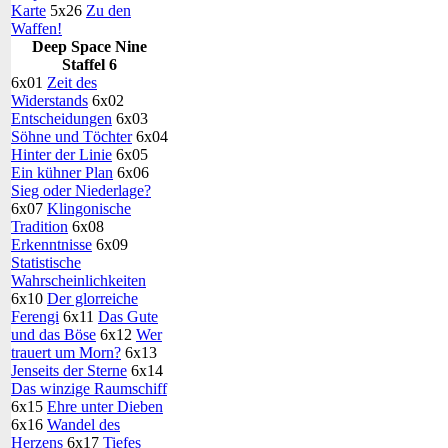
Karte
5x26
Zu den
Waffen!
Deep Space Nine
Staffel 6
6x01
Zeit des
Widerstands
6x02
Entscheidungen
6x03
Söhne und Töchter
6x04
Hinter der Linie
6x05
Ein kühner Plan
6x06
Sieg oder Niederlage?
6x07
Klingonische
Tradition
6x08
Erkenntnisse
6x09
Statistische
Wahrscheinlichkeiten
6x10
Der glorreiche
Ferengi
6x11
Das Gute
und das Böse
6x12
Wer
trauert um Morn?
6x13
Jenseits der Sterne
6x14
Das winzige Raumschiff
6x15
Ehre unter Dieben
6x16
Wandel des
Herzens
6x17
Tiefes