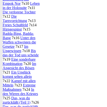
Empok Nor
7x10
Leben
in der Holosuite
7x11
Die verlorene Tochter
7x12
Die
Tarnvorrichtung
7x13
Freies Schußfeld
7x14
Hirngespinst
7x15
Badda-Bing, Badda-
Bang
7x16
Unter den
Waffen schweigen die
Gesetze
7x17
Im
Ungewissen
7x18
Bis
das der Tod uns scheide
7x19
Eine sonderbare
Kombination
7x20
Im
Angesicht des Bösen
7x21
Ein Unglück
kommt selten allein
7x22
Kampf mit allen
Mitteln
7x23
Extreme
Maßnahmen
7x24
In
den Wirren des Krieges
7x25
Das, was du
zurückläßt (Teil 1)
7x26
Das, was du zurückläßt