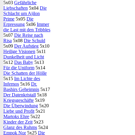
5x03
Gefährliche
Liebschaften
5x04
Die
Schlacht um Ajilon
Prime
5x05
Die
Erpressung
5x06
Immer
die Last mit den Tribbles
5x07
Die Reise nach
Risa
5x08
Die Schuld
5x09
Der Aufstieg
5x10
Heilige Visionen
5x11
Dunkelheit und Licht
5x12
Das Baby
5x13
Für die Uniform
5x14
Die Schatten der Hölle
5x15
Im Lichte des
Infernos
5x16
Dr.
Bashirs Geheimnis
5x17
Der Datenkristall
5x18
Kriegsgeschäfte
5x19
Die Überwindung
5x20
Liebe und Profit
5x21
Martoks Ehre
5x22
Kinder der Zeit
5x23
Glanz des Ruhms
5x24
Empok Nor
5x25
Die