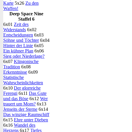
Karte
5x26
Zu den
Waffen!
Deep Space Nine
Staffel 6
6x01
Zeit des
Widerstands
6x02
Entscheidungen
6x03
Söhne und Töchter
6x04
Hinter der Linie
6x05
Ein kühner Plan
6x06
Sieg oder Niederlage?
6x07
Klingonische
Tradition
6x08
Erkenntnisse
6x09
Statistische
Wahrscheinlichkeiten
6x10
Der glorreiche
Ferengi
6x11
Das Gute
und das Böse
6x12
Wer
trauert um Morn?
6x13
Jenseits der Sterne
6x14
Das winzige Raumschiff
6x15
Ehre unter Dieben
6x16
Wandel des
Herzens
6x17
Tiefes