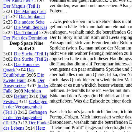
ebenfalls einen guten Eindruck. Und wie s
Der Blutschwur
2x20
verbünden, war auch nett anzusehen. Also ja
Der Maquis (Teil 1)
Folgen…
2x21
Der Maquis (Teil
2)
2x22
Das Implantat
…was jedoch eben im Umkehrschluss nicht au
2x23
Die andere Seite
gefunden hätte. Ich kann halt nun einmal n
2x24
Die Wahl des Kai
anfangen, weshalb mich die betreffenden Ges
2x25
Das Tribunal
2x26
Der B-Story rund um Rom und Leeta erging e
Der Plan des Dominion
Aussage mit, sich von Freunden oder Bekan
Deep Space Nine
Sprüche (wie z.B., man müsse der Mann im H
Staffel 3
nicht wie ein wahrer Ferengi) reinreden zu l
3x01
Die Suche (Teil 1)
abgesehen hatte mir auch dieser Handlungsst
3x02
Die Suche (Teil 2)
die Haupthandlung auf Ferenginar interessan
3x03
Das Haus des
wenigstens ein paar amüsante Sprüche und 
Quark
3x04
Das
aber halt alles rund um Quark, Ishka, den Na
Equilibrium
3x05
Die
auch, dass Quark hier zum wiederholen Mal 
zweite Haut
3x06
Der
könnte er es nun wirklich besser wissen, und
Ausgesetzte
3x07
In der
nehmen. Jedenfalls habe ich weder mit ihm 
Falle
3x08
Meridian
Ishka und dem Nagus (im Hinblick auf ihre
3x09
Defiant
3x10
Das
mitgefiebert. Was die Episode zu einer doc
Festival
3x11
Gefangen
in der Vergangenheit
Fazit:
Ich kann's ja auch nicht ändern, ich b
(Teil 1)
3x12
Gefangen
Ferengi-Folgen. Mich interessiert weder da
in der Vergangenheit
Besonderen, weshalb mir die betreffenden E
(Teil 2)
3x13
Der Funke
"Liebe und Profit" insgesamt eh erträglicher w
des Lebens
3x14
Herz