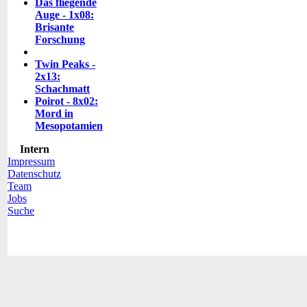
Das fliegende
Auge - 1x08:
Brisante
Forschung
Twin Peaks -
2x13:
Schachmatt
Poirot - 8x02:
Mord in
Mesopotamien
Intern
Impressum
Datenschutz
Team
Jobs
Suche