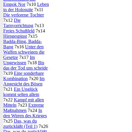
Empok Nor
7x10
Leben
in der Holosuite
7x11
Die verlorene Tochter
7x12
Die
Tarnvorrichtung
7x13
Freies Schußfeld
7x14
Hirngespinst
7x15
Badda-Bing, Badda-
Bang
7x16
Unter den
Waffen schweigen die
Gesetze
7x17
Im
Ungewissen
7x18
Bis
das der Tod uns scheide
7x19
Eine sonderbare
Kombination
7x20
Im
Angesicht des Bösen
7x21
Ein Unglück
kommt selten allein
7x22
Kampf mit allen
Mitteln
7x23
Extreme
Maßnahmen
7x24
In
den Wirren des Krieges
7x25
Das, was du
zurückläßt (Teil 1)
7x26
Das, was du zurückläßt