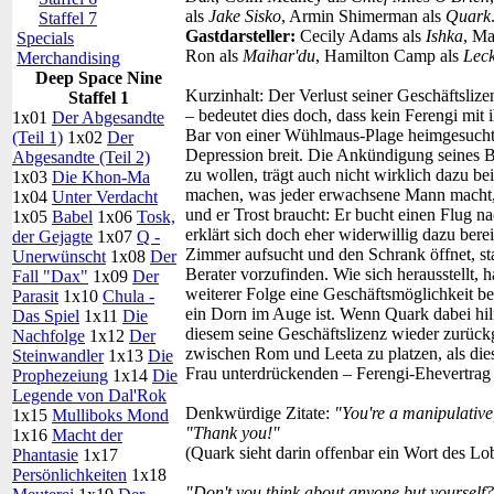
als
Jake Sisko
, Armin Shimerman als
Quark
Staffel 7
Gastdarsteller:
Cecily Adams als
Ishka
, M
Specials
Ron als
Maihar'du
, Hamilton Camp als
Lec
Merchandising
Deep Space Nine
Kurzinhalt:
Der Verlust seiner Geschäftsliz
Staffel 1
– bedeutet dies doch, dass kein Ferengi mit
1x01
Der Abgesandte
Bar von einer Wühlmaus-Plage heimgesucht w
(Teil 1)
1x02
Der
Depression breit. Die Ankündigung seines
Abgesandte (Teil 2)
zu wollen, trägt auch nicht wirklich dazu b
1x03
Die Khon-Ma
machen, was jeder erwachsene Mann macht, w
1x04
Unter Verdacht
und er Trost braucht: Er bucht einen Flug na
1x05
Babel
1x06
Tosk,
erklärt sich doch eher widerwillig dazu berei
der Gejagte
1x07
Q -
Zimmer aufsucht und den Schrank öffnet, sta
Unerwünscht
1x08
Der
Berater vorzufinden. Wie sich herausstellt, h
Fall "Dax"
1x09
Der
weiterer Folge eine Geschäftsmöglichkeit be
Parasit
1x10
Chula -
ein Dorn im Auge ist. Wenn Quark dabei hilft
Das Spiel
1x11
Die
diesem seine Geschäftslizenz wieder zurüc
Nachfolge
1x12
Der
zwischen Rom und Leeta zu platzen, als dies
Steinwandler
1x13
Die
Frau unterdrückenden – Ferengi-Ehevertrag
Prophezeiung
1x14
Die
Legende von Dal'Rok
Denkwürdige Zitate:
"You're a manipulative,
1x15
Mulliboks Mond
"Thank you!"
1x16
Macht der
(Quark sieht darin offenbar ein Wort des Lo
Phantasie
1x17
Persönlichkeiten
1x18
"Don't you think about anyone but yourself