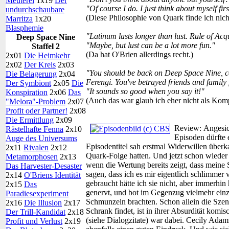
Meuterei
1x19
Der
"Of course I do. I just think about myself firs
undurchschaubare
(Diese Philosophie von Quark finde ich nich
Marritza
1x20
Blasphemie
"Latinum lasts longer than lust. Rule of Acq
Deep Space Nine
"Maybe, but lust can be a lot more fun."
Staffel 2
(Da hat O'Brien allerdings recht.)
2x01
Die Heimkehr
2x02
Der Kreis
2x03
"You should be back on Deep Space Nine, cel
Die Belagerung
2x04
Ferengi. You've betrayed friends and family 
Der Symbiont
2x05
Die
"It sounds so good when you say it!"
Konspiration
2x06
Das
(Auch das war glaub ich eher nicht als Kom
"Melora"-Problem
2x07
Profit oder Partner!
2x08
Die Ermittlung
2x09
Review:
Angesic
Rästelhafte Fenna
2x10
Episoden dürfte
Auge des Universums
Episodentitel sah erstmal Widerwillen überka
2x11
Rivalen
2x12
Quark-Folge hatten. Und jetzt schon wieder
Metamorphosen
2x13
wenn die Wertung bereits zeigt, dass meine 
Das Harvester-Desaster
sagen, dass ich es mir eigentlich schlimmer vo
2x14
O'Briens Identität
gebraucht hätte ich sie nicht, aber immerhi
2x15
Das
genervt, und bot im Gegenzug vielmehr ein
Paradiesexperiment
Schmunzeln brachten. Schon allein die Sze
2x16
Die Illusion
2x17
Schrank findet, ist in ihrer Absurdität kom
Der Trill-Kandidat
2x18
(siehe Dialogzitate) war dabei. Cecily Ada
Profit und Verlust
2x19