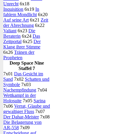
Unrecht
6x18
Inquisition
6x19
In
fahlem Mondlicht
6x20
Auf seine Art
6x21
Zeit
der Abrechnung
6x22
Valiant
6x23
Die
Beraterin
6x24
Das
Zeitportal
6x25
Der
Klang ihrer Stimme
6x26
Tränen der
Propheten
Deep Space Nine
Staffel 7
7x01
Das Gesicht im
Sand
7x02
Schatten und
Symbole
7x03
Nachempfindung
7x04
Wettkampf in der
Holosuite
7x05
Sarina
7x06
Verrat, Glaube und
gewaltiger Fluss
7x07
Der Dahar-Meister
7x08
Die Belagerung von
AR-558
7x09
Entscheidung auf