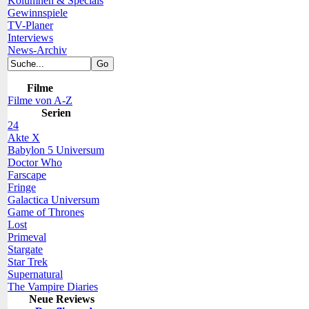
Kolumnen & Specials
Gewinnspiele
TV-Planer
Interviews
News-Archiv
Filme
Filme von A-Z
Serien
24
Akte X
Babylon 5 Universum
Doctor Who
Farscape
Fringe
Galactica Universum
Game of Thrones
Lost
Primeval
Stargate
Star Trek
Supernatural
The Vampire Diaries
Neue Reviews