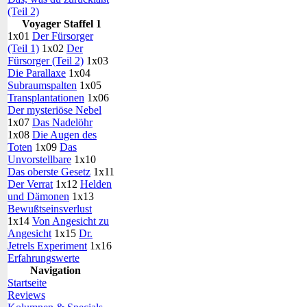
(Teil 2)
Voyager Staffel 1
1x01
Der Fürsorger
(Teil 1)
1x02
Der
Fürsorger (Teil 2)
1x03
Die Parallaxe
1x04
Subraumspalten
1x05
Transplantationen
1x06
Der mysteriöse Nebel
1x07
Das Nadelöhr
1x08
Die Augen des
Toten
1x09
Das
Unvorstellbare
1x10
Das oberste Gesetz
1x11
Der Verrat
1x12
Helden
und Dämonen
1x13
Bewußtseinsverlust
1x14
Von Angesicht zu
Angesicht
1x15
Dr.
Jetrels Experiment
1x16
Erfahrungswerte
Navigation
Startseite
Reviews