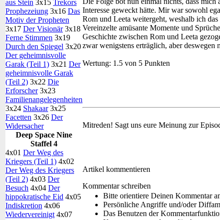
Die Folge bot nun einmal nichts, dass mich
aus Stein
3x15
Trekors
Interesse geweckt hätte. Mir war sowohl eg
Prophezeiung
3x16
Das
Rom und Leeta weitergeht, weshalb ich das 
Motiv der Propheten
Vereinzelte amüsante Momente und Sprüche z
3x17
Der Visionär
3x18
Geschichte zwischen Rom und Leeta gezoge
Ferne Stimmen
3x19
zwar wenigstens erträglich, aber deswegen 
Durch den Spiegel
3x20
Der geheimnisvolle
Wertung:
1.5 von 5 Punkten
Garak (Teil 1)
3x21
Der
geheimnisvolle Garak
(Teil 2)
3x22
Die
Erforscher
3x23
Familienangelegenheiten
3x24
Shakaar
3x25
Facetten
3x26
Der
Mitreden!
Sagt uns eure Meinung zur Episo
Widersacher
Deep Space Nine
Staffel 4
4x01
Der Weg des
Kriegers (Teil 1)
4x02
Artikel kommentieren
Der Weg des Kriegers
(Teil 2)
4x03
Der
Kommentar schreiben
Besuch
4x04
Der
Bitte orientiere Deinen Kommentar a
hippokratische Eid
4x05
Persönliche Angriffe und/oder Diffa
Indiskretion
4x06
Das Benutzen der Kommentarfunktion 
Wiedervereinigt
4x07