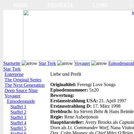
HOME
PROJEKTE
LINKS
C
Startseite
Star Trek
Voyager
Episodengui
Star Trek
Liebe und Profit
Enterprise
The Original Series
Originaltitel:
Ferengi Love Songs
The Next Generation
Episodennummer:
5x20
Deep Space Nine
Bewertung:
Voyager
Erstausstrahlung USA:
21. April 1997
Episodenguide
Erstausstrahlung D:
17. März 1998
Staffel 1
Drehbuch:
Ira Steven Behr & Hans Beimle
Staffel 2
Regie:
Rene Auberjonois
Staffel 3
Hauptdarsteller:
Avery Brooks als
Captain
Staffel 4
Dorn als
Lt. Commander Worf
, Nana Visito
Staffel 5
Dax
, Colm Meaney als
Chief Miles O'Brien
Staffel 6