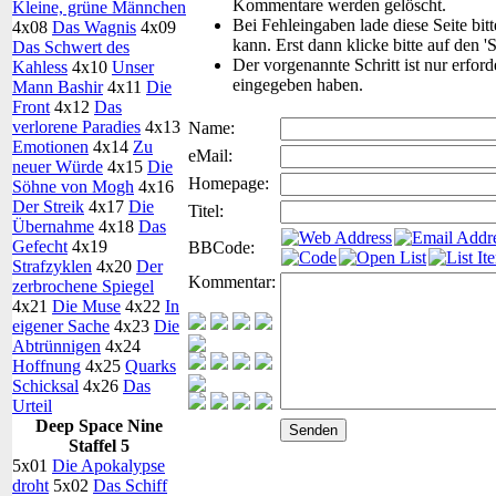
Kommentare werden gelöscht.
Kleine, grüne Männchen
Bei Fehleingaben lade diese Seite bit
4x08
Das Wagnis
4x09
kann. Erst dann klicke bitte auf den '
Das Schwert des
Der vorgenannte Schritt ist nur erfor
Kahless
4x10
Unser
eingegeben haben.
Mann Bashir
4x11
Die
Front
4x12
Das
verlorene Paradies
4x13
Name:
Emotionen
4x14
Zu
eMail:
neuer Würde
4x15
Die
Homepage:
Söhne von Mogh
4x16
Der Streik
4x17
Die
Titel:
Übernahme
4x18
Das
Gefecht
4x19
BBCode:
Strafzyklen
4x20
Der
Kommentar:
zerbrochene Spiegel
4x21
Die Muse
4x22
In
eigener Sache
4x23
Die
Abtrünnigen
4x24
Hoffnung
4x25
Quarks
Schicksal
4x26
Das
Urteil
Deep Space Nine
Staffel 5
5x01
Die Apokalypse
droht
5x02
Das Schiff