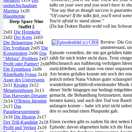
Meuterei
1x19
Der
talks on your own and you won't have to sha
undurchschaubare
"You say that as though success is guarante
Marritza
1x20
"Of course! If the talks fail, you'll need s
Blasphemie
You're afraid to stand alone."
Deep Space Nine
(Da hat Doktor Bashir wohl voll ins Schwarz
Staffel 2
2x01
Die Heimkehr
2x02
Der Kreis
2x03
Review:
Die Gru
Die Belagerung
2x04
uninteressant, u
Der Symbiont
2x05
Die
Episode vorstellen, die mir gut gefallen hät
Konspiration
2x06
Das
zählt für mich leider nicht dazu. Trotz einige
"Melora"-Problem
2x07
Mischmasch aus halbherzig verfolgten Ideen,
Profit oder Partner!
2x08
zurückbleiben, und dann von einer unpassen
Die Ermittlung
2x09
Am besten gefallen konnte mir noch der emo
Rästelhafte Fenna
2x10
jedoch neben Nana Visitors guter schauspiel
Auge des Universums
wunderbarer gefühlvoll-emotionaler Musik in
2x11
Rivalen
2x12
dieser Stelle hingegen nur bedingt mitgelitte
Metamorphosen
2x13
gemacht, die Behandlung fortzusetzen, dami
Das Harvester-Desaster
beraten kann), und auch den Tod von Bareil s
2x14
O'Briens Identität
anfangen konnte – habe ich jetzt nicht unbe
2x15
Das
den es nochmal einen Pluspunkt gab.
Paradiesexperiment
2x16
Die Illusion
2x17
Einen zweiten gibt es zudem für den netten
Der Trill-Kandidat
2x18
Episode; davon abgesehen halte ich die Hau
Profit und Verlust
2x19