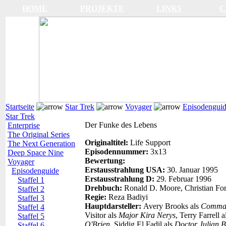
HOME
PROJEKTE
LINKS
C
Startseite
Star Trek
Voyager
Episodengui
Star Trek
Der Funke des Lebens
Enterprise
The Original Series
Originaltitel:
Life Support
The Next Generation
Episodennummer:
3x13
Deep Space Nine
Bewertung:
Voyager
Erstausstrahlung USA:
30. Januar 1995
Episodenguide
Erstausstrahlung D:
29. Februar 1996
Staffel 1
Drehbuch:
Ronald D. Moore, Christian Fo
Staffel 2
Regie:
Reza Badiyi
Staffel 3
Hauptdarsteller:
Avery Brooks als
Comman
Staffel 4
Visitor als
Major Kira Nerys
, Terry Farrell 
Staffel 5
O'Brien
, Siddig El Fadil als
Doctor Julian B
Staffel 6