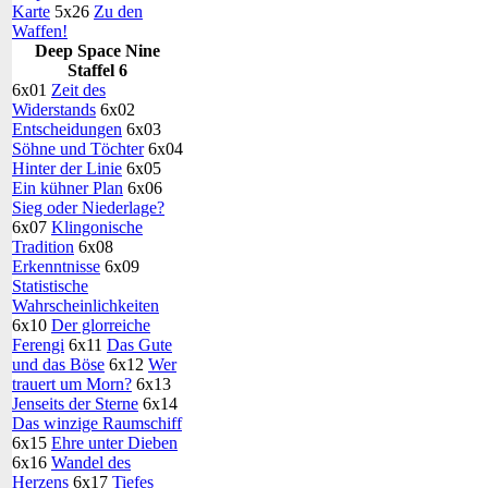
Karte
5x26
Zu den
Waffen!
Deep Space Nine
Staffel 6
6x01
Zeit des
Widerstands
6x02
Entscheidungen
6x03
Söhne und Töchter
6x04
Hinter der Linie
6x05
Ein kühner Plan
6x06
Sieg oder Niederlage?
6x07
Klingonische
Tradition
6x08
Erkenntnisse
6x09
Statistische
Wahrscheinlichkeiten
6x10
Der glorreiche
Ferengi
6x11
Das Gute
und das Böse
6x12
Wer
trauert um Morn?
6x13
Jenseits der Sterne
6x14
Das winzige Raumschiff
6x15
Ehre unter Dieben
6x16
Wandel des
Herzens
6x17
Tiefes