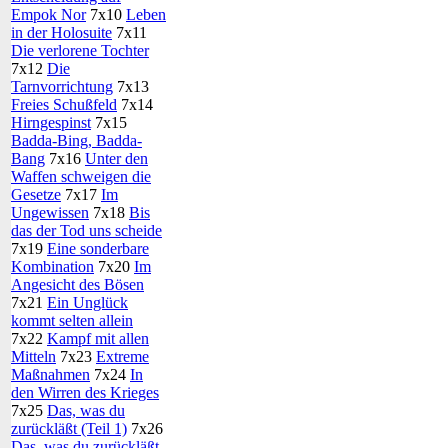
Empok Nor
7x10
Leben
in der Holosuite
7x11
Die verlorene Tochter
7x12
Die
Tarnvorrichtung
7x13
Freies Schußfeld
7x14
Hirngespinst
7x15
Badda-Bing, Badda-
Bang
7x16
Unter den
Waffen schweigen die
Gesetze
7x17
Im
Ungewissen
7x18
Bis
das der Tod uns scheide
7x19
Eine sonderbare
Kombination
7x20
Im
Angesicht des Bösen
7x21
Ein Unglück
kommt selten allein
7x22
Kampf mit allen
Mitteln
7x23
Extreme
Maßnahmen
7x24
In
den Wirren des Krieges
7x25
Das, was du
zurückläßt (Teil 1)
7x26
Das, was du zurückläßt