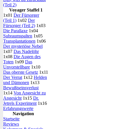
(Teil 2)
Voyager Staffel 1
1x01
Der Fürsorger
(Teil 1)
1x02
Der
Fürsorger (Teil 2)
1x03
Die Parallaxe
1x04
Subraumspalten
1x05
Transplantationen
1x06
Der mysteriöse Nebel
1x07
Das Nadelöhr
1x08
Die Augen des
Toten
1x09
Das
Unvorstellbare
1x10
Das oberste Gesetz
1x11
Der Verrat
1x12
Helden
und Dämonen
1x13
Bewußtseinsverlust
1x14
Von Angesicht zu
Angesicht
1x15
Dr.
Jetrels Experiment
1x16
Erfahrungswerte
Navigation
Startseite
Reviews