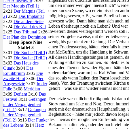
angesichts der durchaus interessanten Ansät
Der Blutschwur
2x20
um den immer weniger "menschlich" werdend
Der Maquis (Teil 1)
einer kurzen Szene, wo er ein bisschen andro
2x21
Der Maquis (Teil
möglich gewesen, z.B., wenn Bareil schon 
2)
2x22
Das Implantat
gewesen wäre. Dann hätte man sich auch mit 
2x23
Die andere Seite
Leben überhaupt noch ein Leben? Und wer k
2x24
Die Wahl des Kai
inwiefern dieses weitergeführt werden sol
2x25
Das Tribunal
2x26
seiner Vorgehensweise, mit der er teilweise
Der Plan des Dominion
wenig bis gar nicht zur Geltung. Die Verh
Deep Space Nine
einen Friedensvertrag hätten ebenfalls intere
Staffel 3
Art McGuffin, um die Handlung in Schwung 
3x01
Die Suche (Teil 1)
All diesen Handlungssträngen ist gemein, das
3x02
Die Suche (Teil 2)
Wirkung entfalten zu können. So bleibt es 
3x03
Das Haus des
eines der Themen bzw. der Figuren hätte der
Quark
3x04
Das
zudem darüber, warum just Kai Winn und Ve
Equilibrium
3x05
Die
das so, als wenn Italien den Papst losschicke
zweite Haut
3x06
Der
Staat). Von der Trennung zwischen Kirche u
Ausgesetzte
3x07
In der
gehört – was sie mir wieder einmal nicht un
Falle
3x08
Meridian
3x09
Defiant
3x10
Das
Der letzte wesentliche Kritikpunkt ist dann 
Festival
3x11
Gefangen
Story rund um Jake und Nog. Deren humoris
in der Vergangenheit
stark mit der dramatischen Haupthandlung, u
(Teil 1)
3x12
Gefangen
Begleitstück – hätte mir jedoch davon losgel
in der Vergangenheit
des Themas der möglichen Entfremdung von 
(Teil 2)
3x13
Der Funke
Bekanntschaften etc., oder der noch viel int
des Lebens
3x14
Herz