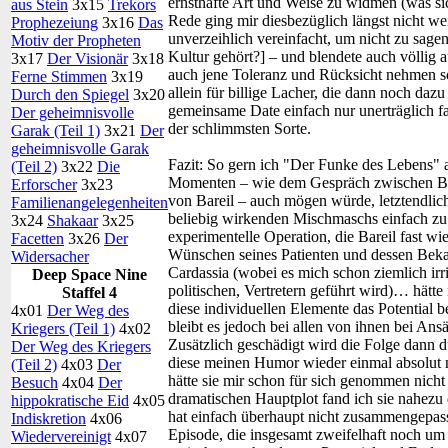
ernsthafte Art und Weise zu widmen (was sic
aus Stein
3x15
Trekors
Rede ging mir diesbezüglich längst nicht w
Prophezeiung
3x16
Das
unverzeihlich vereinfacht, um nicht zu sagen
Motiv der Propheten
Kultur gehört?] – und blendete auch völlig
3x17
Der Visionär
3x18
auch jene Toleranz und Rücksicht nehmen soll
Ferne Stimmen
3x19
allein für billige Lacher, die dann noch daz
Durch den Spiegel
3x20
gemeinsame Date einfach nur unerträglich 
Der geheimnisvolle
der schlimmsten Sorte.
Garak (Teil 1)
3x21
Der
geheimnisvolle Garak
Fazit:
So gern ich "Der Funke des Lebens" au
(Teil 2)
3x22
Die
Momenten – wie dem Gespräch zwischen Bas
Erforscher
3x23
von Bareil – auch mögen würde, letztendlich
Familienangelegenheiten
beliebig wirkenden Mischmaschs einfach zu w
3x24
Shakaar
3x25
experimentelle Operation, die Bareil fast w
Facetten
3x26
Der
Wünschen seines Patienten und dessen Beka
Widersacher
Cardassia (wobei es mich schon ziemlich irriti
Deep Space Nine
politischen, Vertretern geführt wird)… hätte 
Staffel 4
diese individuellen Elemente das Potential b
4x01
Der Weg des
bleibt es jedoch bei allen von ihnen bei Ansä
Kriegers (Teil 1)
4x02
Zusätzlich geschädigt wird die Folge dann 
Der Weg des Kriegers
diese meinen Humor wieder einmal absolut ni
(Teil 2)
4x03
Der
hätte sie mir schon für sich genommen nicht
Besuch
4x04
Der
dramatischen Hauptplot fand ich sie nahezu
hippokratische Eid
4x05
hat einfach überhaupt nicht zusammengepasst
Indiskretion
4x06
Episode, die insgesamt zweifelhaft noch um
Wiedervereinigt
4x07