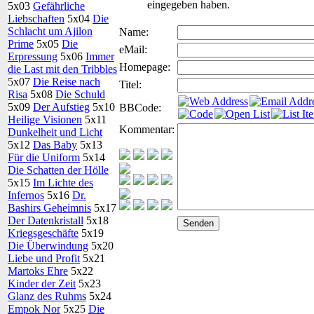
eingegeben haben.
5x03
Gefährliche
Liebschaften
5x04
Die
Schlacht um Ajilon
Name:
Prime
5x05
Die
eMail:
Erpressung
5x06
Immer
Homepage:
die Last mit den Tribbles
5x07
Die Reise nach
Titel:
Risa
5x08
Die Schuld
5x09
Der Aufstieg
5x10
BBCode:
Heilige Visionen
5x11
Kommentar:
Dunkelheit und Licht
5x12
Das Baby
5x13
Für die Uniform
5x14
Die Schatten der Hölle
5x15
Im Lichte des
Infernos
5x16
Dr.
Bashirs Geheimnis
5x17
Der Datenkristall
5x18
Kriegsgeschäfte
5x19
Die Überwindung
5x20
Liebe und Profit
5x21
Martoks Ehre
5x22
Kinder der Zeit
5x23
Glanz des Ruhms
5x24
Empok Nor
5x25
Die