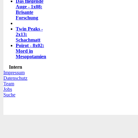
Das fliegende
Auge - 1x08:
Brisante
Forschung
Twin Peaks -
2x13:
Schachmatt
Poirot - 8x02:
Mord in
Mesopotamien
Intern
Impressum
Datenschutz
Team
Jobs
Suche