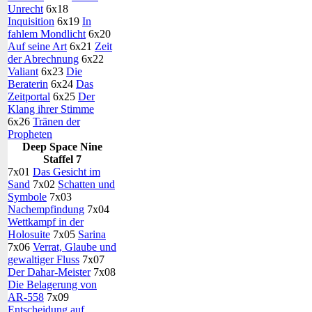
Unrecht
6x18
Inquisition
6x19
In
fahlem Mondlicht
6x20
Auf seine Art
6x21
Zeit
der Abrechnung
6x22
Valiant
6x23
Die
Beraterin
6x24
Das
Zeitportal
6x25
Der
Klang ihrer Stimme
6x26
Tränen der
Propheten
Deep Space Nine
Staffel 7
7x01
Das Gesicht im
Sand
7x02
Schatten und
Symbole
7x03
Nachempfindung
7x04
Wettkampf in der
Holosuite
7x05
Sarina
7x06
Verrat, Glaube und
gewaltiger Fluss
7x07
Der Dahar-Meister
7x08
Die Belagerung von
AR-558
7x09
Entscheidung auf