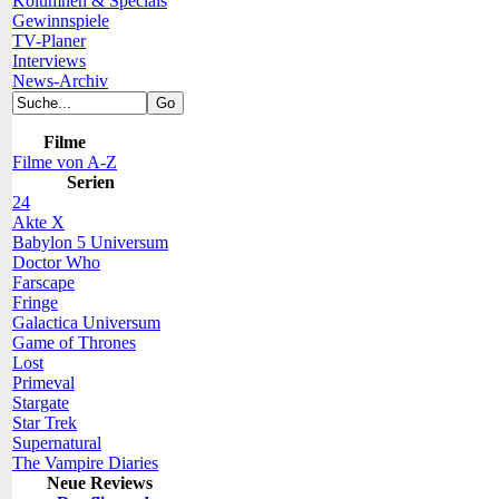
Kolumnen & Specials
Gewinnspiele
TV-Planer
Interviews
News-Archiv
Filme
Filme von A-Z
Serien
24
Akte X
Babylon 5 Universum
Doctor Who
Farscape
Fringe
Galactica Universum
Game of Thrones
Lost
Primeval
Stargate
Star Trek
Supernatural
The Vampire Diaries
Neue Reviews