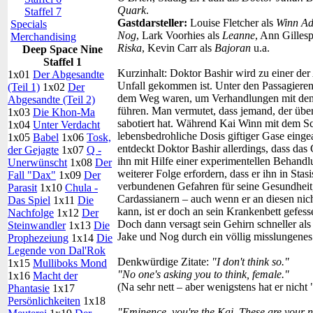
Quark
.
Staffel 7
Gastdarsteller:
Louise Fletcher als
Winn A
Specials
Nog
, Lark Voorhies als
Leanne
, Ann Gillesp
Merchandising
Riska
, Kevin Carr als
Bajoran
u.a.
Deep Space Nine
Staffel 1
Kurzinhalt:
Doktor Bashir wird zu einer der
1x01
Der Abgesandte
Unfall gekommen ist. Unter den Passagieren
(Teil 1)
1x02
Der
dem Weg waren, um Verhandlungen mit den Ca
Abgesandte (Teil 2)
führen. Man vermutet, dass jemand, der übe
1x03
Die Khon-Ma
sabotiert hat. Während Kai Winn mit dem S
1x04
Unter Verdacht
lebensbedrohliche Dosis giftiger Gase einge
1x05
Babel
1x06
Tosk,
entdeckt Doktor Bashir allerdings, dass das 
der Gejagte
1x07
Q -
ihn mit Hilfe einer experimentellen Behand
Unerwünscht
1x08
Der
weiterer Folge erfordern, dass er ihn in Stasi
Fall "Dax"
1x09
Der
verbundenen Gefahren für seine Gesundheit
Parasit
1x10
Chula -
Cardassianern – auch wenn er an diesen nich
Das Spiel
1x11
Die
kann, ist er doch an sein Krankenbett gefess
Nachfolge
1x12
Der
Doch dann versagt sein Gehirn schneller al
Steinwandler
1x13
Die
Jake und Nog durch ein völlig misslungenes
Prophezeiung
1x14
Die
Legende von Dal'Rok
Denkwürdige Zitate:
"I don't think so."
1x15
Mulliboks Mond
"No one's asking you to think, female."
1x16
Macht der
(Na sehr nett – aber wenigstens hat er nicht
Phantasie
1x17
Persönlichkeiten
1x18
"Eminence, you're the Kai. These are your ne