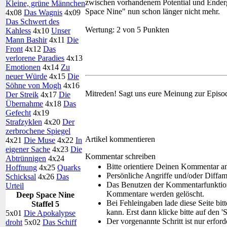
zwischen vorhandenem Potential und Enderg
Kleine, grüne Männchen
Space Nine" nun schon länger nicht mehr.
4x08
Das Wagnis
4x09
Das Schwert des
Wertung:
2 von 5 Punkten
Kahless
4x10
Unser
Mann Bashir
4x11
Die
Front
4x12
Das
verlorene Paradies
4x13
Emotionen
4x14
Zu
neuer Würde
4x15
Die
Söhne von Mogh
4x16
Mitreden!
Sagt uns eure Meinung zur Episo
Der Streik
4x17
Die
Übernahme
4x18
Das
Gefecht
4x19
Strafzyklen
4x20
Der
zerbrochene Spiegel
Artikel kommentieren
4x21
Die Muse
4x22
In
eigener Sache
4x23
Die
Kommentar schreiben
Abtrünnigen
4x24
Bitte orientiere Deinen Kommentar a
Hoffnung
4x25
Quarks
Persönliche Angriffe und/oder Diffa
Schicksal
4x26
Das
Das Benutzen der Kommentarfunktion 
Urteil
Kommentare werden gelöscht.
Deep Space Nine
Bei Fehleingaben lade diese Seite bit
Staffel 5
kann. Erst dann klicke bitte auf den '
5x01
Die Apokalypse
Der vorgenannte Schritt ist nur erfor
droht
5x02
Das Schiff