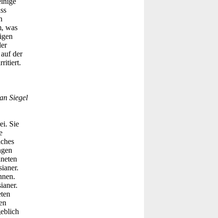
einige
ss
h
m, was
igen
der
auf der
itiert.
an Siegel
i. Sie
e
lches
ngen
aneten
ianer.
nnen.
ianer.
eten
en
geblich