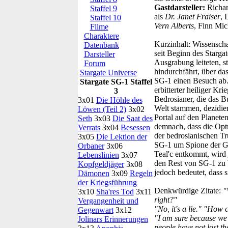
Gastdarsteller:
Richar
Staffel 9
als
Dr. Janet Fraiser
, 
Staffel 10
Vern Alberts
, Finn Mic
Filme
Charaktere
Kurzinhalt:
Wissenschaf
Datenbank
seit Beginn des Starg
Darsteller
Ausgrabung leiteten, st
Forum
hindurchfährt, über da
Stargate Universe
SG-1 einen Besuch ab. 
Stargate SG-1 Staffel
erbitterter heiliger Kr
3
Bedrosianer, die das B
3x01
Die Höhle des
Welt stammen, dezidier
Löwen (Teil 2)
3x02
Portal auf den Planete
Seth
3x03
Die Saat des
demnach, dass die Optr
Verrats
3x04
Besessen
der bedrosianischen Tru
3x05
Die Lektion der
SG-1 um Spione der Geg
Orbaner
3x06
Teal'c entkommt, wird
Lebenslinien
3x07
den Rest von SG-1 zu b
Kopfgeldjäger
3x08
jedoch bedeutet, dass 
Dämonen
3x09
Regeln
der Kriegsführung
Denkwürdige Zitate:
"
3x10
Sha'res Tod
3x11
right?"
Vergangenheit und
"No, it's a lie."
"How c
Gegenwart
3x12
"I am sure because we 
Jolinars Erinnerungen
people have not lost th