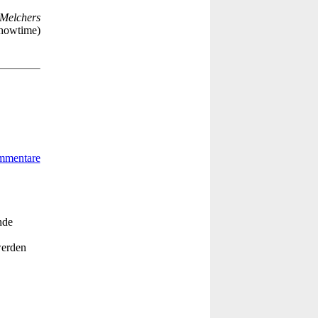
Melchers
howtime)
nde
werden