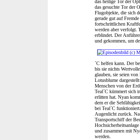
das heilige Tor der Op
das gesuchte Tor der O
Flugobjekte, die sich d
gerade gut auf Fremde 
fortschrittlichen Kraf
werden aber verfolgt. 
erblindet. Der Anführe
und gekommen, um den 
´C helfen kann. Der b
bis sie nichts Wertvol
glauben, sie seien von
Lotusblume dargestell
Menschen von der Erde d
Teal´C kümmert sich i
erlitten hat. Nyan komm
dem er die Sehfähigkeit
bei Teal´C funktionier
Augenlicht zurück. Nac
Transportschiff der Bed
Hochsicherheitsanlage 
und zusammen mit Nyan 
werden.