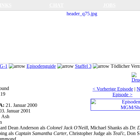
INKS
CHAT
JOBS
SG-1
Episodenguide
Staffel 3
Tödlicher Verr
ound
< Vorherige Episode
|
N
x19
Episode >
SA:
21. Januar 2000
03. Januar 2001
. Ash
n
ard Dean Anderson als
Colonel Jack O'Neill
, Michael Shanks als
Dr. D
ing als
Captain Samantha Carter
, Christopher Judge als
Teal'c
, Don S
Hammond
.