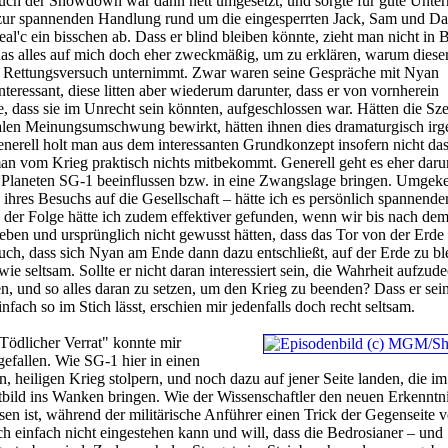
auch der Showdown war dann nett umgesetzt, und sorgte für gute Unter
zur spannenden Handlung rund um die eingesperrten Jack, Sam und Dan
al'c ein bisschen ab. Dass er blind bleiben könnte, zieht man nicht in B
as alles auf mich doch eher zweckmäßig, um zu erklären, warum dieser
en Rettungsversuch unternimmt. Zwar waren seine Gespräche mit Nyan
nteressant, diese litten aber wiederum darunter, dass er von vornherein
, dass sie im Unrecht sein könnten, aufgeschlossen war. Hätten die Sz
ikalen Meinungsumschwung bewirkt, hätten ihnen dies dramaturgisch ir
erell holt man aus dem interessanten Grundkonzept insofern nicht da
an vom Krieg praktisch nichts mitbekommt. Generell geht es eher dar
Planeten SG-1 beeinflussen bzw. in eine Zwangslage bringen. Umgeke
ihres Besuchs auf die Gesellschaft – hätte ich es persönlich spannende
er Folge hätte ich zudem effektiver gefunden, wenn wir bis nach dem
eben und ursprünglich nicht gewusst hätten, dass das Tor von der Erde
ch, dass sich Nyan am Ende dann dazu entschließt, auf der Erde zu bl
ie seltsam. Sollte er nicht daran interessiert sein, die Wahrheit aufzude
n, und so alles daran zu setzen, um den Krieg zu beenden? Dass er sei
nfach so im Stich lässt, erschien mir jedenfalls doch recht seltsam.
"Tödlicher Verrat" konnte mir
gefallen. Wie SG-1 hier in einen
, heiligen Krieg stolpern, und noch dazu auf jener Seite landen, die i
ltbild ins Wanken bringen. Wie der Wissenschaftler den neuen Erkenntn
en ist, während der militärische Anführer einen Trick der Gegenseite 
sich einfach nicht eingestehen kann und will, dass die Bedrosianer – und