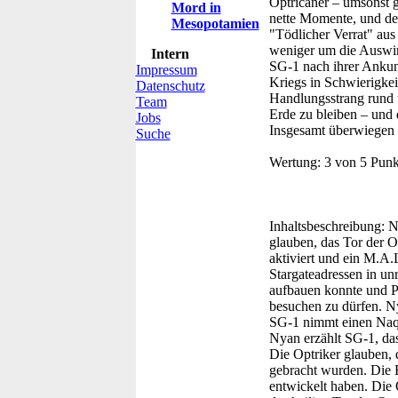
Optricaner – umsonst g
Mord in
nette Momente, und de
Mesopotamien
"Tödlicher Verrat" aus
weniger um die Auswir
Intern
SG-1 nach ihrer Ankunf
Impressum
Kriegs in Schwierigkei
Datenschutz
Handlungsstrang rund 
Team
Erde zu bleiben – und d
Jobs
Insgesamt überwiegen a
Suche
Wertung:
3 von 5 Punk
Inhaltsbeschreibung:
Ny
glauben, das Tor der O
aktiviert und ein M.A.
Stargateadressen in u
aufbauen konnte und P2
besuchen zu dürfen. Ny
SG-1 nimmt einen Naq
Nyan erzählt SG-1, das
Die Optriker glauben, 
gebracht wurden. Die B
entwickelt haben. Die 