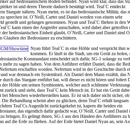
triker auf bedrosianischem Boden befindet. Nyan wird klar, dass das St
ptriker ist und deren Theorie dadurch bestätigt wird. Teal´C entdeckt
em Stargate nähern. Nyan meint, es ist das bedrosianische Militär, das n
zu sprechen ist. O´Neill, Carter und Daniel werden von einem sehr
tfeld gestellt und gefangen genommen. Nyan und Teal´C fliehen in den 
Teal´C kann einen der Angreifer ausschalten, wird dabei aber getroffen
r der bedrosianischen Einheit glaubt, O´Neill, Carter und Daniel sind O
Glauben der Bedrosianer zu erschüttern.
Nyan führt Teal´C in eine Höhle und verspricht ihm w
kommen. Er läuft in die Stadt, um ein Gerät zu holen, 
edrosianische Kommandant entscheidet sich dafür, SG-1 solange zu ver
les mehr zu sagen haben. Von dem Anführer erfährt Daniel, dass die Bed
 Nefertum erschaffen worden. Nefertum wird in der Geschichte durch e
t und war demnach ein Systemlord. Als Daniel dem Mann erzählt, das 
urch das Stargate entführt hat, will dieser es nicht hören und foltert 
n der Höhle um seinen Symbionten, welcher auch schlimme Verletzung
t zurück und sieht, dass Teal´C kein Mensch ist. Er hat ein Gerät dabei
 bei Menschen wiederherstellen kann. Er ist sich daher nicht sicher, ob
t. Die Behandlung scheint aber zu glücken, denn Teal´C erhält langsam 
hdem Teal´Cs Augenlicht zurückgekehrt ist, kapern die beiden ein
rosianer, das eigentlich dafür gedacht war, O´Neill, Carter und Daniel 
zu bringen. Es gelingt ihnen, SG-1 aus den Händen des Anführers zu b
auf die Erde zu fliehen. Auf der Erde bietet Daniel Nyan an, sein Ass