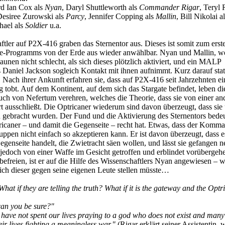
d Ian Cox als
Nyan
, Daryl Shuttleworth als
Commander Rigar
, Teryl 
Desiree Zurowski als
Parcy
, Jennifer Copping als
Mallin
, Bill Nikolai a
hael als
Soldier
u.a.
tler auf P2X-416 graben das Sternentor aus. Dieses ist somit zum erst
ate-Programms von der Erde aus wieder anwählbar. Nyan und Mallin, w
aunen nicht schlecht, als sich dieses plötzlich aktiviert, und ein MALP
s Daniel Jackson sogleich Kontakt mit ihnen aufnimmt. Kurz darauf stat
Nach ihrer Ankunft erfahren sie, dass auf P2X-416 seit Jahrzehnten ei
ieg tobt. Auf dem Kontinent, auf dem sich das Stargate befindet, leben di
uch von Nefertum verehren, welches die Theorie, dass sie von einer an
t ausschließt. Die Optricaner wiederum sind davon überzeugt, dass sie 
n gebracht wurden. Der Fund und die Aktivierung des Sternentors bedeu
icaner – und damit die Gegenseite – recht hat. Etwas, dass der Komm
ppen nicht einfach so akzeptieren kann. Er ist davon überzeugt, dass es
enseite handelt, die Zwietracht säen wollen, und lässt sie gefangen 
 jedoch von einer Waffe im Gesicht getroffen und erblindet vorüberge
efreien, ist er auf die Hilfe des Wissenschaftlers Nyan angewiesen – 
sich dieser gegen seine eigenen Leute stellen müsste…
What if they are telling the truth? What if it is the gateway and the Optr
an you be sure?"
have not spent our lives praying to a god who does not exist and many
eir lives fighting a meaningless war."
(Rigar erklärt seiner Assistentin,