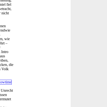
haltung.
iel fiel
etracht,
 nicht
enen
gendwie
s
um, wie
hrt –
r
 Intro
 aus
eiben,
cken, die
n Volk
m Unrecht
issen
vermutet