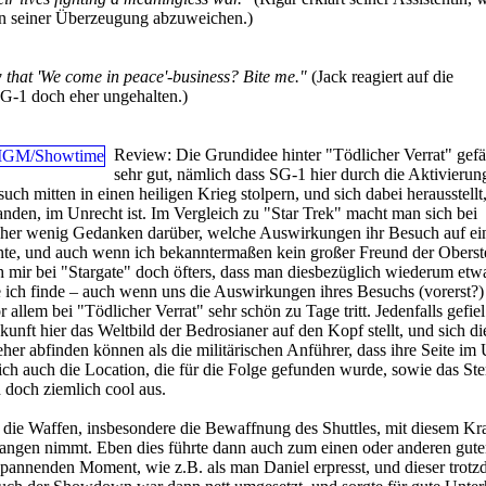
von seiner Überzeugung abzuweichen.)
that 'We come in peace'-business? Bite me."
(Jack reagiert auf die
-1 doch eher ungehalten.)
Review:
Die Grundidee hinter "Tödlicher Verrat" gefäl
sehr gut, nämlich dass SG-1 hier durch die Aktivierun
uch mitten in einen heiligen Krieg stolpern, und sich dabei herausstellt
 landen, im Unrecht ist. Im Vergleich zu "Star Trek" macht man sich bei
l eher wenig Gedanken darüber, welche Auswirkungen ihr Besuch auf ei
nnte, und auch wenn ich bekanntermaßen kein großer Freund der Oberst
ch mir bei "Stargate" doch öfters, dass man diesbezüglich wiederum et
e ich finde – auch wenn uns die Auswirkungen ihres Besuchs (vorerst?)
 allem bei "Tödlicher Verrat" sehr schön zu Tage tritt. Jedenfalls gefiel
kunft hier das Weltbild der Bedrosianer auf den Kopf stellt, und sich di
eher abfinden können als die militärischen Anführer, dass ihre Seite im
d ich auch die Location, die für die Folge gefunden wurde, sowie das Ste
 doch ziemlich cool aus.
 die Waffen, insbesondere die Bewaffnung des Shuttles, mit diesem Kra
ngen nimmt. Eben dies führte dann auch zum einen oder anderen gute
annenden Moment, wie z.B. als man Daniel erpresst, und dieser trot