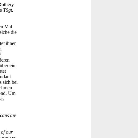
Rothery
ls
TSgt.
en Mal
elche die
tet ihnen
n
e
deren
über ein
tet
andant
 sich bei
nehmen.
hend. Um
was
icans are
 of our
 warum es