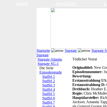
HOME
PROJEKTE
L
Startseite
Stargate
Stargate 
Stargate
Tödlicher Verrat
Stargate Atlantis
Stargate SG-1
Originaltitel:
New Gr
Die Serie
Episodennummer:
3
Episodenguide
Bewertung:
Staffel 1
Erstausstrahlung U
Staffel 2
Erstausstrahlung D:
Staffel 3
Drehbuch:
Heather E
Staffel 4
Regie:
Chris McMulle
Staffel 5
Hauptdarsteller:
Rich
Staffel 6
Jackson
, Amanda Tapp
Staffel 7
als
General George 
Staffel 8