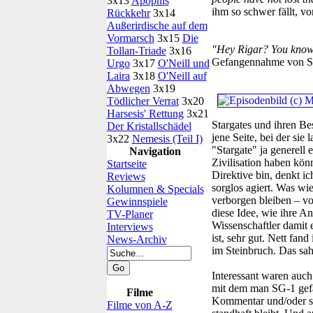
3x13
Apophis
ihm so schwer fällt, 
Rückkehr
3x14
Außerirdische auf dem
Vormarsch
3x15
Die
"Hey Rigar? You know 
Tollan-Triade
3x16
Gefangennahme von SG
Urgo
3x17
O'Neill und
Laira
3x18
O'Neill auf
Abwegen
3x19
Tödlicher Verrat
3x20
Harsesis' Rettung
3x21
Stargates und ihren Bes
Der Kristallschädel
jene Seite, bei der sie
3x22
Nemesis (Teil I)
"Stargate" ja generel
Navigation
Zivilisation haben kö
Startseite
Direktive bin, denkt i
Reviews
sorglos agiert. Was wi
Kolumnen & Specials
verborgen bleiben – vor
Gewinnspiele
diese Idee, wie ihre An
TV-Planer
Wissenschaftler damit 
Interviews
ist, sehr gut. Nett fan
News-Archiv
im Steinbruch. Das sah
Interessant waren auch
mit dem man SG-1 gefa
Filme
Kommentar und/oder sp
Filme von A-Z