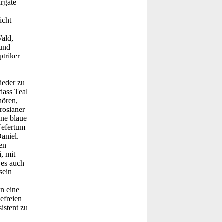
argate
icht
Wald,
 und
ptriker
ieder zu
dass Teal
hören,
rosianer
ine blaue
Nefertum
Daniel.
en
, mit
 es auch
sein
in eine
efreien
istent zu