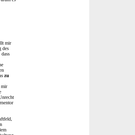
lt mir
g des
, dass
ne
en
was
zu
 mir
e
 Unrecht
rnentor
ftfeld,
n
zdem