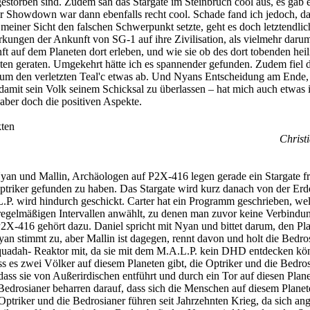
estorben sind. Zudem sah das Stargate im Steinbruch cool aus, es gab 
r Showdown war dann ebenfalls recht cool. Schade fand ich jedoch, da
 meiner Sicht den falschen Schwerpunkt setzte, geht es doch letztendlic
kungen der Ankunft von SG-1 auf ihre Zivilisation, als vielmehr daru
t auf dem Planeten dort erleben, und wie sie ob des dort tobenden heil
ten geraten. Umgekehrt hätte ich es spannender gefunden. Zudem fiel 
um den verletzten Teal'c etwas ab. Und Nyans Entscheidung am Ende, 
amit sein Volk seinem Schicksal zu überlassen – hat mich auch etwas irr
ber doch die positiven Aspekte.
ten
Christi
an und Mallin, Archäologen auf P2X-416 legen gerade ein Stargate fre
ptriker gefunden zu haben. Das Stargate wird kurz danach von der Erd
L.P. wird hindurch geschickt. Carter hat ein Programm geschrieben, we
nregelmäßigen Intervallen anwählt, zu denen man zuvor keine Verbindu
X-416 gehört dazu. Daniel spricht mit Nyan und bittet darum, den Pl
an stimmt zu, aber Mallin ist dagegen, rennt davon und holt die Bedros
uadah- Reaktor mit, da sie mit dem M.A.L.P. kein DHD entdecken kö
s es zwei Völker auf diesem Planeten gibt, die Optriker und die Bedros
dass sie von Außerirdischen entführt und durch ein Tor auf diesen Plan
edrosianer beharren darauf, dass sich die Menschen auf diesem Planet
Optriker und die Bedrosianer führen seit Jahrzehnten Krieg, da sich an