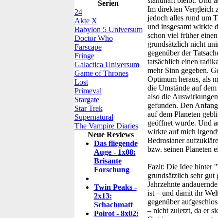
standhaft bleibt. Und 
Serien
Im direkten Vergleich 
24
jedoch alles rund um Te
Akte X
und insgesamt wirkte d
Babylon 5 Universum
schon viel früher ein
Doctor Who
grundsätzlich nicht uni
Farscape
gegenüber der Tatsache
Fringe
tatsächlich einen rad
Galactica Universum
mehr Sinn gegeben. Gen
Game of Thrones
Optimum heraus, als m
Lost
die Umstände auf dem 
Primeval
also die Auswirkungen 
Stargate
gefunden. Den Anfang d
Star Trek
auf dem Planeten gebli
Supernatural
geöffnet wurde. Und au
The Vampire Diaries
wirkte auf mich irgendw
Neue Reviews
Bedrosianer aufzukläre
Das fliegende
bzw. seinen Planeten ei
Auge - 1x08:
Brisante
Fazit:
Die Idee hinter 
Forschung
grundsätzlich sehr gut 
Jahrzehnte andauernden
Twin Peaks -
ist – und damit ihr We
2x13:
gegenüber aufgeschloss
Schachmatt
– nicht zuletzt, da er 
Poirot - 8x02: