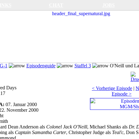
INKS
CHAT
JOBS
SG-1
Episodenguide
Staffel 3
O'Neill und La
ed Days
< Vorherige Episode
|
N
x17
Episode >
SA:
07. Januar 2000
22. November 2000
ht
mith
ard Dean Anderson als
Colonel Jack O'Neill
, Michael Shanks als
Dr. D
ing als
Captain Samantha Carter
, Christopher Judge als
Teal'c
, Don S
Hammond
.