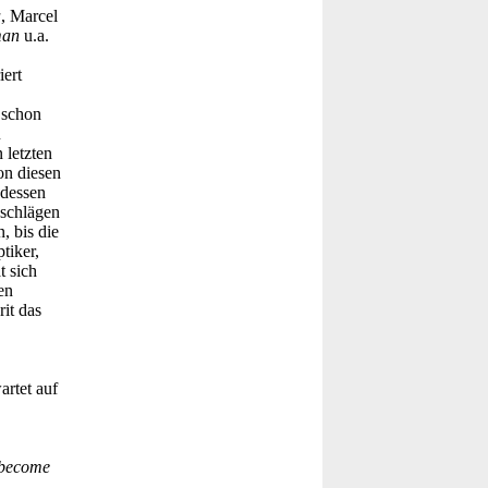
a
, Marcel
man
u.a.
ert
 schon
u
 letzten
on diesen
 dessen
nschlägen
, bis die
tiker,
t sich
en
rit das
artet auf
 become