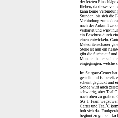
der letzten Einschläge
fliehen, da dieses von
kann keine Verbindung
Stunden, bis sich die 
Verbindung zum edoran
nach der Ankunft zerstö
verhärtet und wirkt nu
ein Beschuss durch ein
einen entwickeln. Cart
Meteoritenschauer gele
Stelle ist nun ein ries
gibt die Suche auf und
Monaten hat er sich de
eingegangen, welche s
Im Stargate-Center hat
gestellt und ist bereit
scheint geglückt und e
Sonde wird auch zerstör
schwierig, aber Teal´C
nach oben zu graben. O
SG-1-Team wegzuwerfen
Carter und Teal´C komm
holt sich das Funkgerät
beginnt zu graben. Jack