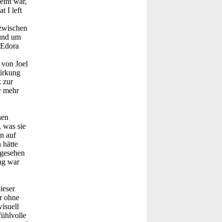
eint war,
 I left
 zwischen
rund um
h Edora
 von Joel
Wirkung
 zur
r mehr
hen
 was sie
n auf
 hätte
bgesehen
ng war
ieser
r ohne
visuell
fühlvolle