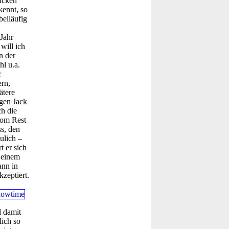
icken
kennt, so
beiläufig
Jahr
will ich
n der
hl u.a.
r
rn,
ätere
egen Jack
ch die
vom Rest
s, den
ulich –
t er sich
 einem
ann in
zeptiert.
l damit
lich so