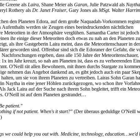
le Greene als
Laira
, Shane Meier als
Garan
, Julie Patzwald als
Nayth
Teryl Rothery als
Dr. Janet Fraiser
, Gary Jones als
MSgt. Walter Harri
hen den Planeten Edora, auf dem große Naquadah-Vorkommen registri
 Aufenthalts werden sie Zeugen eines beeindruckenden nächtlichen
re Meteoriten in der Atmosphäre verglühen. Samantha Carter ist jedoch
einen ihr einige dieser Meteoriten doch etwas zu nah an den Planeten z
gt, als ihre Gastgeberin Laira meint, dass die Meteoritenschauer in den
ärer geworden sind. Offenbar sind sich die Edoraner der Gefahr, die v
. Nachforschungen ergeben, dass alle 150 Jahre der Meteoritenschauer,
1x im Jahr kreuzt, so nah am Planeten ist, dass es zu verheerenden Ei
mt. O'Neill rät allen Bewohnern, mit ihnen durchs Stargate zu kommen
nige nehmen das Angebot dankend an, es gibt jedoch auch ein paar Skep
k halten, um sie von ihrem Planeten zu vertreiben. Lairas Sohn Garan ha
din Naytha in eine jener Höhlen zurückgezogen, wo schon ihre Vorfahr
ls Jack Laira auf der Suche nach ihrem Sohn begleitet, trifft ein Meteo
es. O'Neill ist auf dem Planeten gestrandet…
Be patient."
thing if not patient. When's it start?"
(Der überaus geduldige O'Neill w
)
ings we could help you out with. Medicine, technology, education…we'd