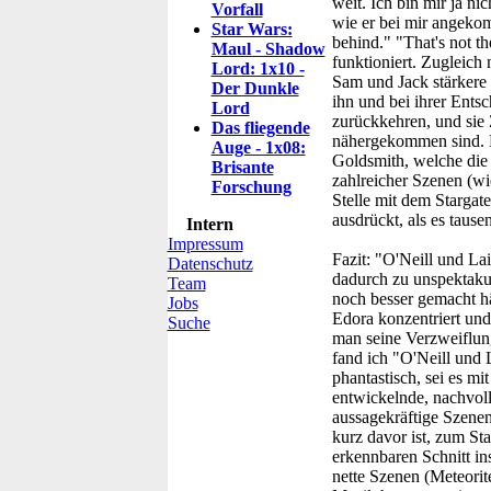
weit. Ich bin mir ja n
Vorfall
wie er bei mir angekomm
Star Wars:
behind." "That's not th
Maul - Shadow
funktioniert. Zugleich
Lord: 1x10 -
Sam und Jack stärkere 
Der Dunkle
ihn und bei ihrer Entsc
Lord
zurückkehren, und sie 
Das fliegende
nähergekommen sind. Di
Auge - 1x08:
Goldsmith, welche die
Brisante
zahlreicher Szenen (wi
Forschung
Stelle mit dem Stargat
ausdrückt, als es tause
Intern
Impressum
Fazit:
"O'Neill und Lai
Datenschutz
dadurch zu unspektakul
Team
noch besser gemacht h
Jobs
Edora konzentriert und
Suche
man seine Verzweiflun
fand ich "O'Neill und 
phantastisch, sei es mi
entwickelnde, nachvol
aussagekräftige Szenen
kurz davor ist, zum St
erkennbaren Schnitt ins
nette Szenen (Meteorit