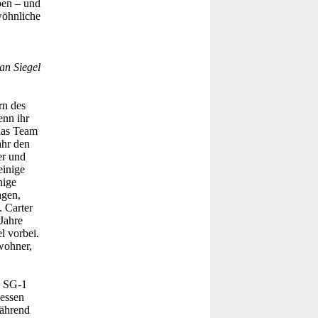
ben – und
wöhnliche
an Siegel
rn des
enn ihr
das Team
ahr den
er und
einige
nige
agen,
 Carter
 Jahre
l vorbei.
wohner,
d SG-1
dessen
während