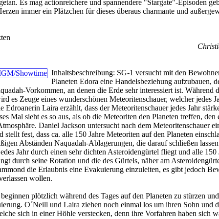
ngetan. Es mag actionreichere und spannendere "Stargate"-Episoden ge
erzen immer ein Plätzchen für dieses überaus charmante und außerge
ten
Christi
Inhaltsbeschreibung:
SG-1 versucht mit den Bewohne
Planeten Edora eine Handelsbeziehung aufzubauen, d
aquadah-Vorkommen, an denen die Erde sehr interessiert ist. Während 
wird es Zeuge eines wunderschönen Meteoritenschauer, welcher jedes J
e Edroanerin Laira erzählt, dass der Meteoritenschauer jedes Jahr stärk
es Mal sieht es so aus, als ob die Meteoriten den Planeten treffen, den 
 Atmosphäre. Daniel Jackson untersucht nach dem Meteoritenschauer ei
stellt fest, dass ca. alle 150 Jahre Meteoriten auf den Planeten einschl
äßigen Abständen Naquadah-Ablagerungen, die darauf schließen lassen.
edes Jahr durch einen sehr dichten Asteroidengürtel fliegt und alle 150
ngt durch seine Rotation und die des Gürtels, näher am Asteroidengürte
ond die Erlaubnis eine Evakuierung einzuleiten, es gibt jedoch Be
verlassen wollen.
 beginnen plötzlich während des Tages auf den Planeten zu stürzen un
ierung. O´Neill und Laira ziehen noch einmal los um ihren Sohn und 
lche sich in einer Höhle verstecken, denn ihre Vorfahren haben sich 