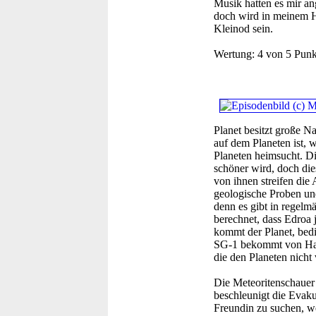
Musik hatten es mir a
doch wird in meinem H
Kleinod sein.
Wertung:
4 von 5 Punk
Planet besitzt große N
auf dem Planeten ist, 
Planeten heimsucht. Di
schöner wird, doch dies
von ihnen streifen die
geologische Proben und 
denn es gibt in regelm
berechnet, dass Edroa j
kommt der Planet, bedi
SG-1 bekommt von Hamm
die den Planeten nicht 
Die Meteoritenschauer
beschleunigt die Evaku
Freundin zu suchen, we