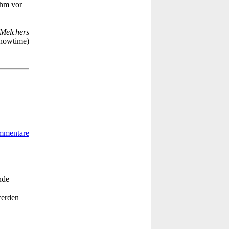
ihm vor
Melchers
howtime)
nde
werden