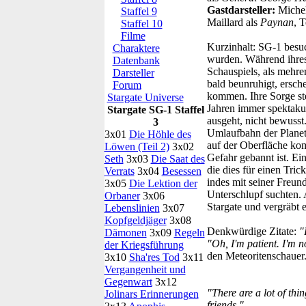
Gastdarsteller:
Michel
Staffel 9
Maillard als
Paynan
, 
Staffel 10
Filme
Kurzinhalt:
SG-1 besuc
Charaktere
wurden. Während ihres
Datenbank
Schauspiels, als mehre
Darsteller
bald beunruhigt, ersch
Forum
kommen. Ihre Sorge stei
Stargate Universe
Jahren immer spektakul
Stargate SG-1 Staffel
ausgeht, nicht bewusst
3
Umlaufbahn der Planet 
3x01
Die Höhle des
auf der Oberfläche kom
Löwen (Teil 2)
3x02
Gefahr gebannt ist. Ei
Seth
3x03
Die Saat des
die dies für einen Tric
Verrats
3x04
Besessen
indes mit seiner Freun
3x05
Die Lektion der
Unterschlupf suchten. A
Orbaner
3x06
Stargate und vergräbt 
Lebenslinien
3x07
Kopfgeldjäger
3x08
Denkwürdige Zitate:
"
Dämonen
3x09
Regeln
"Oh, I'm patient. I'm no
der Kriegsführung
den Meteoritenschauer.
3x10
Sha'res Tod
3x11
Vergangenheit und
Gegenwart
3x12
"There are a lot of th
Jolinars Erinnerungen
friends."