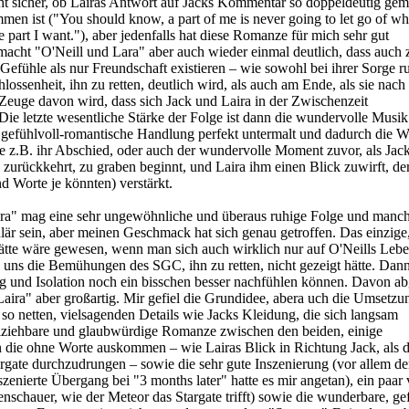
icht sicher, ob Lairas Antwort auf Jacks Kommentar so doppeldeutig gem
en ist ("You should know, a part of me is never going to let go of what
e part I want."), aber jedenfalls hat diese Romanze für mich sehr gut
 macht "O'Neill und Lara" aber auch wieder einmal deutlich, dass auch
Gefühle als nur Freundschaft existieren – wie sowohl bei ihrer Sorge 
hlossenheit, ihn zu retten, deutlich wird, als auch am Ende, als sie nac
Zeuge davon wird, dass sich Jack und Laira in der Zwischenzeit
e letzte wesentliche Stärke der Folge ist dann die wundervolle Musik
 gefühlvoll-romantische Handlung perfekt untermalt und dadurch die 
e z.B. ihr Abschied, oder auch der wundervolle Moment zuvor, als Jack
e zurückkehrt, zu graben beginnt, und Laira ihm einen Blick zuwirft, de
nd Worte je könnten) verstärkt.
ra" mag eine sehr ungewöhnliche und überaus ruhige Folge und manc
är sein, aber meinen Geschmack hat sich genau getroffen. Das einzige,
ätte wäre gewesen, wenn man sich auch wirklich nur auf O'Neills Lebe
 uns die Bemühungen des SGC, ihn zu retten, nicht gezeigt hätte. Dann
g und Isolation noch ein bisschen besser nachfühlen können. Davon a
Laira" aber großartig. Mir gefiel die Grundidee, abera uch die Umsetzu
t so netten, vielsagenden Details wie Jacks Kleidung, die sich langsam
lziehbare und glaubwürdige Romanze zwischen den beiden, einige
 die ohne Worte auskommen – wie Lairas Blick in Richtung Jack, als d
argate durchzudrungen – sowie die sehr gute Inszenierung (vor allem de
zenierte Übergang bei "3 months later" hatte es mir angetan), ein paar 
enschauer, wie der Meteor das Stargate trifft) sowie die wunderbare, ge