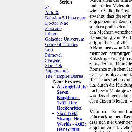
Schon allein der Einst
Serien
und auf den Meteoritens
24
wie ihr Volk, die Gefah
Akte X
erwähnt, dass dieser i
Babylon 5 Universum
zugegebenermaßen das s
Doctor Who
sondern praktisch auf 
Farscape
den Machern verzeihen.
Fringe
Behauptung von SG-1 an
Galactica Universum
aufgrund des kürzlich
Game of Thrones
Abkommens – an Klimaw
Lost
meint der "Wutbürger" 
Primeval
Katastrophe mag ihn da
Stargate
zu wettern und ihm die
Star Trek
Romanze zwischen Jack
Supernatural
des Teams abgeschnitte
The Vampire Diaries
Rest seines Lebens auf
Neue Reviews
u.a. durch die Kleidung
A Knight of the
noch, sein Militärgewa
Seven
wundervoll gemachten 
Kingdoms -
eben diesen Kleidern –
1x01: Der
Heckenritter
Mehr noch: Er und Lair
Star Trek:
näher gekommen. Berei
Strange New
dass sich hier unter d
Worlds - 4x02:
abgefunden hat, viellei
Der Griffin-