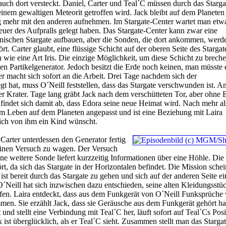
 auch dort versteckt. Daniel, Carter und Teal´C müssen durch das Starga
 einem gewaltigen Meteorit getroffen wird. Jack bleibt auf dem Planeten
 mehr mit den anderen aufnehmen. Im Stargate-Center wartet man etw
Feuer des Aufpralls gelegt haben. Das Stargate-Center kann zwar eine
ischen Stargate aufbauen, aber die Sonden, die dort ankommen, werde
rt. Carter glaubt, eine flüssige Schicht auf der oberen Seite des Stargat
n wie eine Art Iris. Die einzige Möglichkeit, um diese Schicht zu brech
en Partikelgenerator. Jedoch besitzt die Erde noch keinen, man müsste 
er macht sich sofort an die Arbeit. Drei Tage nachdem sich der
gt hat, muss O´Neill feststellen, dass das Stargate verschwunden ist. A
iger Krater. Tage lang gräbt Jack nach dem verschütteten Tor, aber ohne E
 findet sich damit ab, dass Edora seine neue Heimat wird. Nach mehr al
m Leben auf dem Planeten angepasst und ist eine Beziehung mit Laira
ich von ihm ein Kind wünscht.
 Carter unterdessen den Generator fertig
, einen Versuch zu wagen. Der Versuch
ine weitere Sonde liefert kurzzeitig Informationen über eine Höhle. Die
t, da sich das Stargate in der Horizontalen befindet. Die Mission schei
 ist bereit durch das Stargate zu gehen und sich auf der anderen Seite 
´Neill hat sich inzwischen dazu entschieden, seine alten Kleidungsst
. Laira entdeckt, dass aus dem Funkgerät von O´Neill Funksprüche
en. Sie erzählt Jack, dass sie Geräusche aus dem Funkgerät gehört ha
 und stellt eine Verbindung mit Teal´C her, läuft sofort auf Teal´Cs Pos
 ist überglücklich, als er Teal´C sieht. Zusammen stellt man das Starga