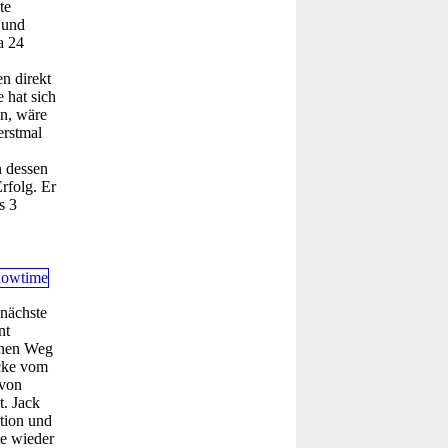
te
 und
a 24
n direkt
e hat sich
en, wäre
erstmal
n dessen
rfolg. Er
s 3
 nächste
nt
einen Weg
ücke vom
 von
t. Jack
ition und
te wieder