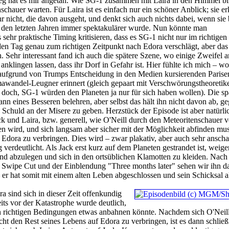
ieg hat es mir angetan. Wie SG-1 zusammen mit Laira in den Himmel bl
chauer warten. Für Laira ist es einfach nur ein schöner Anblick; sie er
r nicht, die davon ausgeht, und denkt sich auch nichts dabei, wenn sie 
n den letzten Jahren immer spektakulärer wurde. Nun könnte man
ehr praktische Timing kritisieren, dass es SG-1 nicht nur im richtigen 
den Tag genau zum richtigen Zeitpunkt nach Edora verschlägt, aber das 
 Sehr interessant fand ich auch die spätere Szene, wo einige Zweifel a
klingen lassen, dass ihr Dorf in Gefahr ist. Hier fühlte ich mich – wo
 aufgrund von Trumps Entscheidung in den Medien kursierenden Parise
andel-Leugner erinnert (gleich gepaart mit Verschwörungstheoretike
doch, SG-1 würden den Planeten ja nur für sich haben wollen). Die sp
nn eines Besseren belehren, aber selbst das hält ihn nicht davon ab, g
 Schuld an der Misere zu geben. Herzstück der Episode ist aber natürli
 und Laira, bzw. generell, wie O'Neill durch den Meteoritenschauer 
n wird, und sich langsam aber sicher mit der Möglichkeit abfinden mus
 Edora zu verbringen. Dies wird – zwar plakativ, aber auch sehr anscha
 verdeutlicht. Als Jack erst kurz auf dem Planeten gestrandet ist, weiger
nd abzulegen und sich in den ortsüblichen Klamotten zu kleiden. Nach
Swipe Cut und der Einblendung "Three months later" sehen wir ihn d
 er hat somit mit einem alten Leben abgeschlossen und sein Schicksal ak
a sind sich in dieser Zeit offenkundig
ts vor der Katastrophe wurde deutlich,
en richtigen Bedingungen etwas anbahnen könnte. Nachdem sich O'Neil
cht den Rest seines Lebens auf Edora zu verbringen, ist es dann schließ