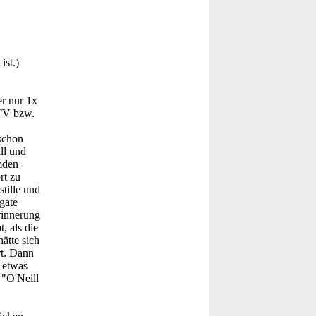
ist.)
r nur 1x
 TV bzw.
schon
ll und
mden
rt zu
stille und
gate
rinnerung
, als die
ätte sich
rt. Dann
 etwas
 "O'Neill