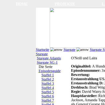
HOME
PROJEKTE
L
Startseite
Stargate
Stargate 
Stargate
O'Neill und Laira
Stargate Atlantis
Stargate SG-1
Originaltitel:
A Hundr
Die Serie
Episodennummer:
3
Episodenguide
Bewertung:
Staffel 1
Erstausstrahlung U
Staffel 2
Erstausstrahlung D:
Staffel 3
Drehbuch:
Brad Wrig
Staffel 4
Regie:
David Warry-S
Staffel 5
Hauptdarsteller:
Rich
Staffel 6
Jackson
, Amanda Tapp
Staffel 7
als
General George 
Staffel 8