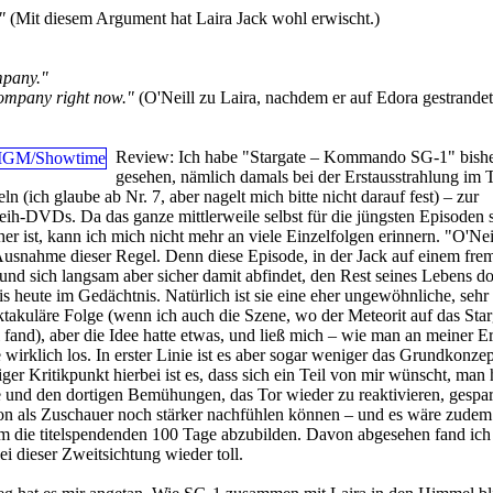
"
(Mit diesem Argument hat Laira Jack wohl erwischt.)
mpany."
company right now."
(O'Neill zu Laira, nachdem er auf Edora gestrandet 
Review:
Ich habe "Stargate – Kommando SG-1" bishe
gesehen, nämlich damals bei der Erstausstrahlung im
eln (ich glaube ab Nr. 7, aber nagelt mich bitte nicht darauf fest) – zur
eih-DVDs. Da das ganze mittlerweile selbst für die jüngsten Episoden 
er ist, kann ich mich nicht mehr an viele Einzelfolgen erinnern. "O'Nei
 Ausnahme dieser Regel. Denn diese Episode, in der Jack auf einem fre
 und sich langsam aber sicher damit abfindet, den Rest seines Lebens do
is heute im Gedächtnis. Natürlich ist sie eine eher ungewöhnliche, sehr 
takuläre Folge (wenn ich auch die Szene, wo der Meteorit auf das Star
l fand), aber die Idee hatte etwas, und ließ mich – wie man an meiner E
e wirklich los. In erster Linie ist es aber sogar weniger das Grundkonzept
r Kritikpunkt hierbei ist es, dass sich ein Teil von mir wünscht, man h
 und den dortigen Bemühungen, das Tor wieder zu reaktivieren, gespa
ion als Zuschauer noch stärker nachfühlen können – und es wäre zudem
m die titelspendenden 100 Tage abzubilden. Davon abgesehen fand ich
i dieser Zweitsichtung wieder toll.