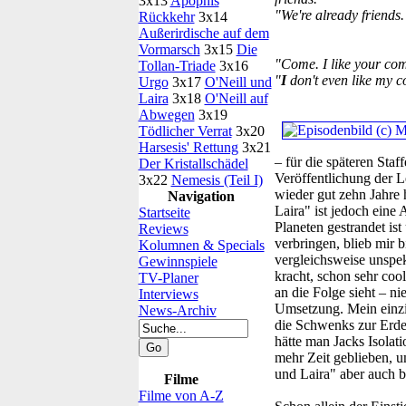
3x13
Apophis
"We're already friends.
Rückkehr
3x14
Außerirdische auf dem
Vormarsch
3x15
Die
"Come. I like your co
Tollan-Triade
3x16
"
I
don't even like my 
Urgo
3x17
O'Neill und
Laira
3x18
O'Neill auf
Abwegen
3x19
Tödlicher Verrat
3x20
Harsesis' Rettung
3x21
– für die späteren Staff
Der Kristallschädel
Veröffentlichung der L
3x22
Nemesis (Teil I)
wieder gut zehn Jahre h
Navigation
Laira" ist jedoch eine
Startseite
Planeten gestrandet ist
Reviews
verbringen, blieb mir b
Kolumnen & Specials
vergleichsweise unspek
Gewinnspiele
kracht, schon sehr coo
TV-Planer
an die Folge sieht – ni
Interviews
Umsetzung. Mein einzige
News-Archiv
die Schwenks zur Erde
hätte man Jacks Isolat
mehr Zeit geblieben, u
und Laira" aber auch be
Filme
Filme von A-Z