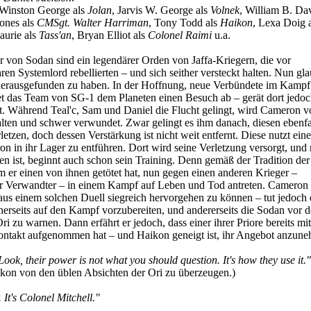
 Winston George als
Jolan
, Jarvis W. George als
Volnek
, William B. Dav
Jones als
CMSgt. Walter Harriman
, Tony Todd als
Haikon
, Lexa Doig 
aurie als
Tass'an
, Bryan Elliot als
Colonel Raimi
u.a.
 von Sodan sind ein legendärer Orden von Jaffa-Kriegern, die vor
en Systemlord rebellierten – und sich seither versteckt halten. Nun gla
t herausgefunden zu haben. In der Hoffnung, neue Verbündete im Kamp
ttet das Team von SG-1 dem Planeten einen Besuch ab – gerät dort jedo
lt. Während Teal'c, Sam und Daniel die Flucht gelingt, wird Cameron 
lten und schwer verwundet. Zwar gelingt es ihm danach, diesen ebenfa
letzen, doch dessen Verstärkung ist nicht weit entfernt. Diese nutzt ein
n in ihr Lager zu entführen. Dort wird seine Verletzung versorgt, un
en ist, beginnt auch schon sein Training. Denn gemäß der Tradition de
 er einen von ihnen getötet hat, nun gegen einen anderen Krieger –
er Verwandter – in einem Kampf auf Leben und Tod antreten. Cameron
aus einem solchen Duell siegreich hervorgehen zu können – tut jedoch
inerseits auf den Kampf vorzubereiten, und andererseits die Sodan vor d
i zu warnen. Dann erfährt er jedoch, dass einer ihrer Priore bereits mi
ontakt aufgenommen hat – und Haikon geneigt ist, ihr Angebot anzu
Look, their power is not what you should question. It's how they use it."
ikon von den üblen Absichten der Ori zu überzeugen.)
 It's Colonel Mitchell."