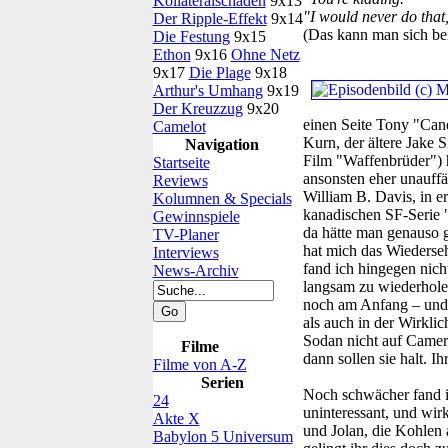
Kollateralschaden
9x13
"I would never do that, 
Der Ripple-Effekt
9x14
(Das kann man sich bei
Die Festung
9x15
Ethon
9x16
Ohne Netz
9x17
Die Plage
9x18
Arthur's Umhang
9x19
Der Kreuzzug
9x20
einen Seite Tony "Can
Camelot
Kurn, der ältere Jake 
Navigation
Film "Waffenbrüder") h
Startseite
ansonsten eher unauffä
Reviews
William B. Davis, in e
Kolumnen & Specials
kanadischen SF-Serie "
Gewinnspiele
da hätte man genauso 
TV-Planer
hat mich das Wiederse
Interviews
fand ich hingegen nicht
News-Archiv
langsam zu wiederholen
noch am Anfang – und a
als auch in der Wirkli
Sodan nicht auf Camero
Filme
dann sollen sie halt. I
Filme von A-Z
Serien
Noch schwächer fand ic
24
uninteressant, und wir
Akte X
und Jolan, die Kohlen 
Babylon 5 Universum