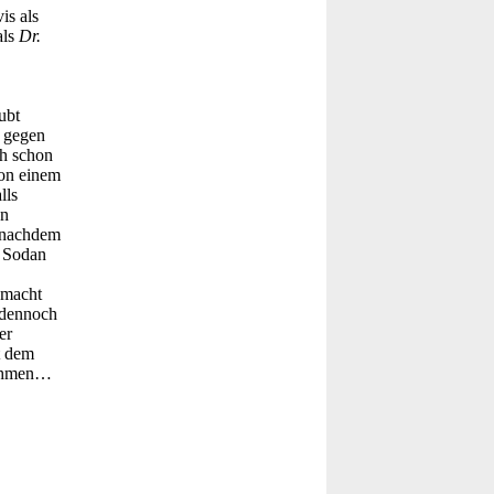
is als
als
Dr.
ubt
f gegen
ch schon
von einem
lls
en
d nachdem
r Sodan
 macht
 dennoch
er
t dem
nehmen…