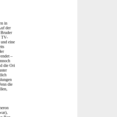
n in
Auf der
 Bruder
m TV-
 und eine
its
der
wendet –
ennoch
d die Ori
uster
lich
hlungen
Wenn die
llen,
meron
war),