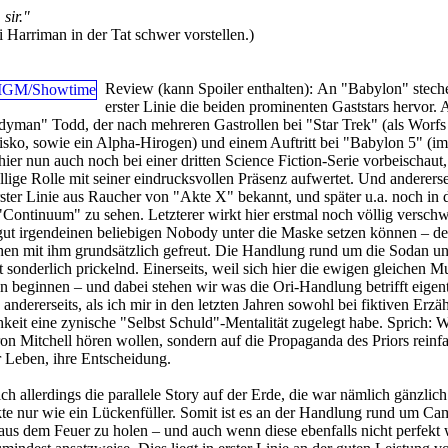
sir."
 Harriman in der Tat schwer vorstellen.)
Review (kann Spoiler enthalten):
An "Babylon" steche
erster Linie die beiden prominenten Gaststars hervor. 
dyman" Todd, der nach mehreren Gastrollen bei "Star Trek" (als Worfs
Sisko, sowie ein Alpha-Hirogen) und einem Auftritt bei "Babylon 5" (i
ier nun auch noch bei einer dritten Science Fiction-Serie vorbeischaut,
llige Rolle mit seiner eindrucksvollen Präsenz aufwertet. Und andererse
rster Linie aus Raucher von "Akte X" bekannt, und später u.a. noch in 
Continuum" zu sehen. Letzterer wirkt hier erstmal noch völlig versch
gut irgendeinen beliebigen Nobody unter die Maske setzen können – d
hen mit ihm grundsätzlich gefreut. Die Handlung rund um die Sodan un
 sonderlich prickelnd. Einerseits, weil sich hier die ewigen gleichen M
 beginnen – und dabei stehen wir was die Ori-Handlung betrifft eigent
ndererseits, als ich mir in den letzten Jahren sowohl bei fiktiven Erzä
chkeit eine zynische "Selbst Schuld"-Mentalität zugelegt habe. Sprich: 
n Mitchell hören wollen, sondern auf die Propaganda des Priors reinfa
hr Leben, ihre Entscheidung.
h allerdings die parallele Story auf der Erde, die war nämlich gänzlich
kte nur wie ein Lückenfüller. Somit ist es an der Handlung rund um Ca
aus dem Feuer zu holen – und auch wenn diese ebenfalls nicht perfekt 