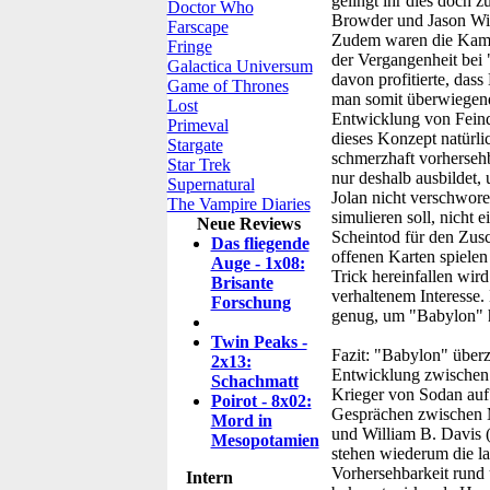
gelingt ihr dies doch z
Doctor Who
Browder und Jason Wi
Farscape
Zudem waren die Kampf
Fringe
der Vergangenheit bei 
Galactica Universum
davon profitierte, das
Game of Thrones
man somit überwiegend
Lost
Entwicklung von Feinden
Primeval
dieses Konzept natürli
Stargate
schmerzhaft vorhersehb
Star Trek
nur deshalb ausbildet,
Supernatural
Jolan nicht verschwore
The Vampire Diaries
simulieren soll, nicht
Neue Reviews
Scheintod für den Zus
Das fliegende
offenen Karten spiele
Auge - 1x08:
Trick hereinfallen wir
Brisante
verhaltenem Interesse
Forschung
genug, um "Babylon" 
Twin Peaks -
Fazit:
"Babylon" überz
2x13:
Entwicklung zwischen M
Schachmatt
Krieger von Sodan auf 
Poirot - 8x02:
Gesprächen zwischen M
Mord in
und William B. Davis (
Mesopotamien
stehen wiederum die l
Vorhersehbarkeit rund
Intern