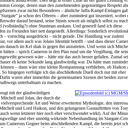
umindest ansatzweise. Dies liegt in erster Linie an der guten Leistung 
nston George, denen man den zunehmenden gegenseitigen Respekt ab
szenen zwar nichts Besonderes – ähnliche Jaffa-Kampf-Einlagen gab
"Stargate" ja schon des Öfteren – aber zumindest gut inszeniert, wobei
s Browder darauf bestand, seine Stunts soweit als möglich selbst zu mac
 (vollständig?) ohne Stuntman auskam. Und generell fand ich diese
 zu Freunden hier nett dargestellt. Allerdings: Sonderlich revolutionär
ch – vorsichtig ausgedrückt – nicht gerade. Die Handlung war zudem
ar, vor allem auch was Jolans Identität betrifft – und dass dieser Came
 um danach im Kel shak lo gegen ihn anzutreten. Und wenn sich Mitche
n hätten – sprich Cameron in den Plan rund um die Vergiftung, die sei
 eingeweiht gewesen wäre – hätte mir das auch besser gefallen. Zumal se
chauer eh keine Sekunde lang glaubwürdig war. Da hätte man zumindes
n können – dann wäre eine kleine Restspannung verblieben, ob Haikon 
d. So hingegen verfolgte ich das abschließende Duell doch nur mit eher
. Dafür waren aber immerhin die gemeinsamen Szenen der beiden zuvor 
halbwegs unterhaltsam zu machen.
eugt mit der glaubwürdigen
itchell und Jolan, der durch die
vielversprechende Art und Weise erweiterten Mythologie, den interess
itchell und Lord Haikon, und den gelungenen Gastauftritten von To
auch wenn letzterer hier noch eher verschwendet wirkt). Auf der Minus
angweilige und eher unnötig wirkende Nebenhandlung im Stargate-Cent
 um Camerons Gegner beim abschließenden Kampf, die bereits jetzt sch