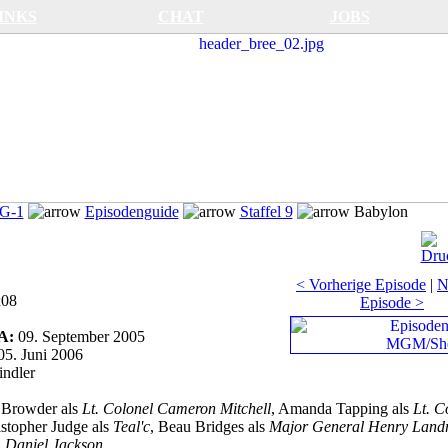
INKS
CHAT
JOBS
SG-1
Episodenguide
Staffel 9
Babylon
< Vorherige Episode
|
N
x08
Episode >
SA:
09. September 2005
05. Juni 2006
ndler
 Browder als
Lt. Colonel Cameron Mitchell
, Amanda Tapping als
Lt. C
istopher Judge als
Teal'c
, Beau Bridges als
Major General Henry Land
. Daniel Jackson
.