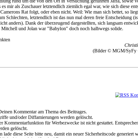
lung rund um die von den Ori in Versuchung geführten Jaffa, sowie v
 es mir als Zuschauer letztendlich ziemlich egal war, wie sich diese en
amerons Rat folgt, oder eben nicht. Weil: Wie man sich bettet, so lieg
 Schlechten, letztendlich ist das nun mal deren freie Entscheidung (is
icht anders). Dank der überzeugend dargestellten, sich langsam entwic
 Mitchell und Jolan war "Babylon" doch noch halbwegs solide.
nkten
Christi
(Bilder © MGM/SyFy 
e Deinen Kommentar am Thema des Beitrages.
riffe und/oder Diffamierungen werden gelöscht.
r Kommentarfunktion für Werbezwecke ist nicht gestattet. Entspreche
den gelöscht.
 lade diese Seite bitte neu, damit ein neuer Sicherheitscode generiert 