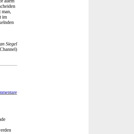
or allem
tscheiden
t man,
t im
kelnden
an Siegel
Channel)
nde
werden