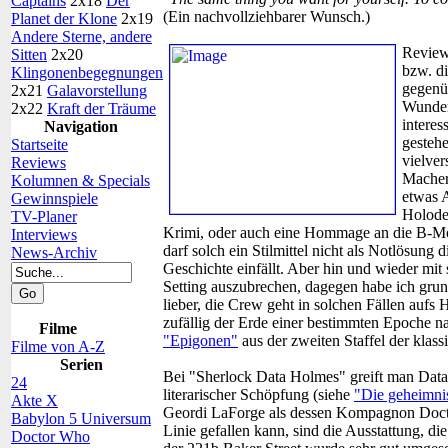
Captains
2x18
Der
(Ein nachvollziehbarer Wunsch.)
Planet der Klone
2x19
Andere Sterne, andere
Review
Sitten
2x20
bzw. di
Klingonenbegegnungen
gegenüb
2x21
Galavorstellung
Wunder
2x22
Kraft der Träume
interes
Navigation
gestehe
Startseite
vielver
Reviews
Macher 
Kolumnen & Specials
etwas A
Gewinnspiele
Holodec
TV-Planer
Krimi, oder auch eine Hommage an die B-Movi
Interviews
darf solch ein Stilmittel nicht als Notlösung
News-Archiv
Geschichte einfällt. Aber hin und wieder mi
Setting auszubrechen, dagegen habe ich grun
lieber, die Crew geht in solchen Fällen aufs H
zufällig der Erde einer bestimmten Epoche n
Filme
"Epigonen"
aus der zweiten Staffel der klass
Filme von A-Z
Serien
Bei "Sherlock Data Holmes" greift man Data
24
literarischer Schöpfung (siehe
"Die geheimnis
Akte X
Geordi LaForge als dessen Kompagnon Doctor
Babylon 5 Universum
Linie gefallen kann, sind die Ausstattung, d
Doctor Who