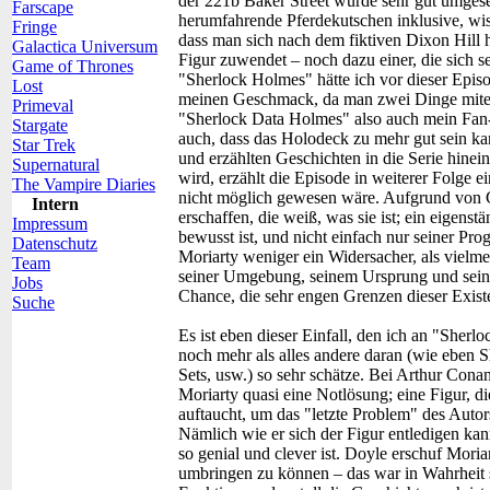
der 221b Baker Street wurde sehr gut umgeset
Farscape
herumfahrende Pferdekutschen inklusive, wis
Fringe
dass man sich nach dem fiktiven Dixon Hill h
Galactica Universum
Figur zuwendet – noch dazu einer, die sich s
Game of Thrones
"Sherlock Holmes" hätte ich vor dieser Episod
Lost
meinen Geschmack, da man zwei Dinge mitein
Primeval
"Sherlock Data Holmes" also auch mein Fan-
Stargate
auch, dass das Holodeck zu mehr gut sein k
Star Trek
und erzählten Geschichten in die Serie hinei
Supernatural
wird, erzählt die Episode in weiterer Folge 
The Vampire Diaries
nicht möglich gewesen wäre. Aufgrund von 
Intern
erschaffen, die weiß, was sie ist; ein eigenst
Impressum
bewusst ist, und nicht einfach nur seiner Pr
Datenschutz
Moriarty weniger ein Widersacher, als vielmeh
Team
seiner Umgebung, seinem Ursprung und seine
Jobs
Chance, die sehr engen Grenzen dieser Exist
Suche
Es ist eben dieser Einfall, den ich an "Sher
noch mehr als alles andere daran (wie eben 
Sets, usw.) so sehr schätze. Bei Arthur Con
Moriarty quasi eine Notlösung; eine Figur, d
auftaucht, um das "letzte Problem" des Autors
Nämlich wie er sich der Figur entledigen ka
so genial und clever ist. Doyle erschuf Mori
umbringen zu können – das war in Wahrheit 