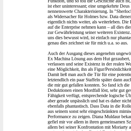
Funktion, und so toll die Geschichte auch ist,
ist eher uninteressant; eine umgekehrte Deu
nennenswerte Charakterisierung. In "Sherloc
als Widersacher für Holmes bzw. Data dienen
eigentlich nichts weiter, als weiterleben. Di
auf die Enterprise nehmen kann – all dies di
zur Gewährleistung seiner weiteren Existenz.
uns dies bewusst wird, ist einfach nur phanta
genau dies zeichnet sie für mich u.a. so aus.
Auch der Ausgang dieses angenehm ungewöhnl
Ex Machina Lösung aus dem Hut gezaubert, 
verlassen und seine Existenz in der realen We
eine Möglichkeit, ihn als Figur/Persönlichke
Damit ließ man auch die Tür für eine potent
letztendlich ein paar Staffeln später dann a
die mir gut gefallen konnten. So fand ich di
Deduktionen einen Mordfall löst, sehr gut ge
Fähigkeit verfügt, entsprechende logische Üb
aber gerade unpässlich und hat es daher nich
ebenfalls phantastisch. Dass Data in die Roll
aus seinem sonst sehr eingeschränkten mimis
Performance zu zeigen. Diana Muldaur bekam
gefiel mir vor allem in ihren gemeinsamen S
allem bei seiner Konfrontation mit Moriarty