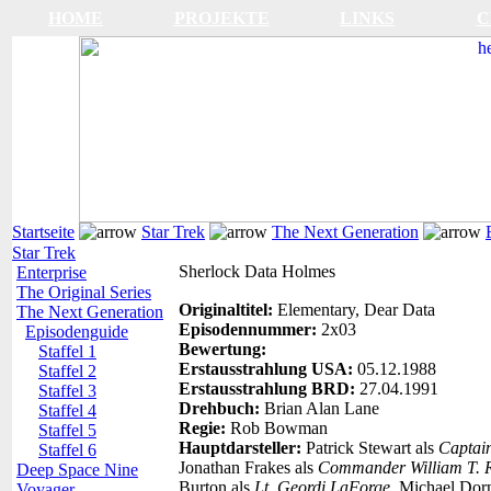
HOME
PROJEKTE
LINKS
C
Startseite
Star Trek
The Next Generation
Star Trek
Sherlock Data Holmes
Enterprise
The Original Series
Originaltitel:
Elementary, Dear Data
The Next Generation
Episodennummer:
2x03
Episodenguide
Bewertung:
Staffel 1
Erstausstrahlung USA:
05.12.1988
Staffel 2
Erstausstrahlung BRD:
27.04.1991
Staffel 3
Drehbuch:
Brian Alan Lane
Staffel 4
Regie:
Rob Bowman
Staffel 5
Hauptdarsteller:
Patrick Stewart als
Captai
Staffel 6
Jonathan Frakes als
Commander William T. R
Deep Space Nine
Burton als
Lt. Geordi LaForge
, Michael Dor
Voyager