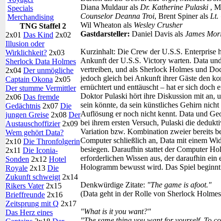
Diana Muldaur als
Dr. Katherine Pulaski
, M
Specials
Counselor Deanna Troi
, Brent Spiner als
Lt
Merchandising
Wil Wheaton als
Wesley Crusher
TNG Staffel 2
Gastdarsteller:
Daniel Davis als
James Mori
2x01
Das Kind
2x02
Illusion oder
Kurzinhalt:
Die Crew der U.S.S. Enterprise ha
Wirklichkeit?
2x03
Ankunft der U.S.S. Victory warten. Data und
Sherlock Data Holmes
vertreiben, und als Sherlock Holmes und Doc
2x04
Der unmögliche
jedoch gleich bei Ankunft ihrer Gäste den komp
Captain Okona
2x05
ernüchtert und enttäuscht – hat er sich doch 
Der stumme Vermittler
Doktor Pulaski hört ihre Diskussion mit an, 
2x06
Das fremde
sein könnte, da sein künstliches Gehirn nicht
Gedächtnis
2x07
Die
Auflösung er noch nicht kennt. Data und Ge
jungen Greise
2x08
Der
bei ihrem ersten Versuch, Pulaski die deduk
Austauschoffizier
2x09
Variation bzw. Kombination zweier bereits 
Wem gehört Data?
Computer schließlich an, Data mit einem Wide
2x10
Die Thronfolgerin
besiegen. Daraufhin stattet der Computer Ho
2x11
Die Iconia-
erforderlichen Wissen aus, der daraufhin ein 
Sonden
2x12
Hotel
Hologramm bewusst wird. Das Spiel begin
Royale
2x13
Die
Zukunft schweigt
2x14
Denkwürdige Zitate:
"The game is afoot."
Rikers Vater
2x15
(Data geht in der Rolle von Sherlock Holmes s
Brieffreunde
2x16
Zeitsprung mit Q
2x17
"What is it you want?"
Das Herz eines
"The same thing you want for yourself. To con