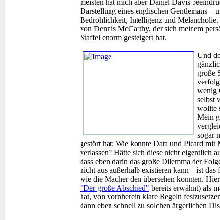
meisten hat mich aber Daniel Davis beeindruc
Darstellung eines englischen Gentlemans – u
Bedrohlichkeit, Intelligenz und Melancholie.
von Dennis McCarthy, der sich meinem persö
Staffel enorm gesteigert hat.
Und do
gänzlic
große 
verfolg
wenig G
selbst 
wollte 
Mein gr
verglei
sogar m
gestört hat: Wie konnte Data und Picard mit
verlassen? Hätte sich diese nicht eigentlich
dass eben darin das große Dilemma der Folge
nicht aus außerhalb existieren kann – ist das 
wie die Macher den übersehen konnten. Hier 
"Der große Abschied"
bereits erwähnt) als m
hat, von vornherein klare Regeln festzusetzen
dann eben schnell zu solchen ärgerlichen D