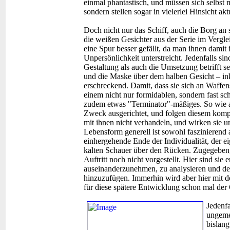
einmal phantastisch, und müssen sich selbst m
sondern stellen sogar in vielerlei Hinsicht ak
Doch nicht nur das Schiff, auch die Borg an 
die weißen Gesichter aus der Serie im Vergl
eine Spur besser gefällt, da man ihnen damit 
Unpersönlichkeit unterstreicht. Jedenfalls 
Gestaltung als auch die Umsetzung betrifft 
und die Maske über dem halben Gesicht – ink
erschreckend. Damit, dass sie sich an Waff
einem nicht nur formidablen, sondern fast sc
zudem etwas "Terminator"-mäßiges. So wie au
Zweck ausgerichtet, und folgen diesem kom
mit ihnen nicht verhandeln, und wirken sie 
Lebensform generell ist sowohl faszinierend 
einhergehende Ende der Individualität, der e
kalten Schauer über den Rücken. Zugegeben,
Auftritt noch nicht vorgestellt. Hier sind sie e
auseinanderzunehmen, zu analysieren und de
hinzuzufügen. Immerhin wird aber hier mit 
für diese spätere Entwicklung schon mal der 
Jedenf
ungeme
bislang