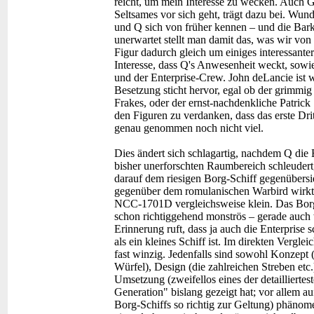
reicht, um mein Interesse zu wecken. Auch G
Seltsames vor sich geht, trägt dazu bei. Wun
und Q sich von früher kennen – und die Barkee
unerwartet stellt man damit das, was wir vo
Figur dadurch gleich um einiges interessanter.
Interesse, dass Q's Anwesenheit weckt, sow
und der Enterprise-Crew. John deLancie ist w
Besetzung sticht hervor, egal ob der grimmig
Frakes, oder der ernst-nachdenkliche Patrick
den Figuren zu verdanken, dass das erste Drit
genau genommen noch nicht viel.
Dies ändert sich schlagartig, nachdem Q die E
bisher unerforschten Raumbereich schleudert
darauf dem riesigen Borg-Schiff gegenübersie
gegenüber dem romulanischen Warbird wirkte
NCC-1701D vergleichsweise klein. Das Borg
schon richtiggehend monströs – gerade auch
Erinnerung ruft, dass ja auch die Enterprise 
als ein kleines Schiff ist. Im direkten Vergle
fast winzig. Jedenfalls sind sowohl Konzept 
Würfel), Design (die zahlreichen Streben etc.
Umsetzung (zweifellos eines der detaillierte
Generation" bislang gezeigt hat; vor allem 
Borg-Schiffs so richtig zur Geltung) phänome