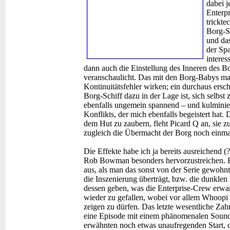
dabei j
Enterp
trickte
Borg-Sc
und da
der Spa
interes
dann auch die Einstellung des Inneren des B
veranschaulicht. Das mit den Borg-Babys mag
Kontinuitätsfehler wirken; ein durchaus ersc
Borg-Schiff dazu in der Lage ist, sich selbst 
ebenfalls ungemein spannend – und kulmini
Konflikts, der mich ebenfalls begeistert hat
dem Hut zu zaubern, fleht Picard Q an, sie z
zugleich die Übermacht der Borg noch einmal
Die Effekte habe ich ja bereits ausreichend (
Rob Bowman besonders hervorzustreichen. Er
aus, als man das sonst von der Serie gewohnt
die Inszenierung überträgt, bzw. die dunkle
dessen geben, was die Enterprise-Crew erwar
wieder zu gefallen, wobei vor allem Whoopi G
zeigen zu dürfen. Das letzte wesentliche Zah
eine Episode mit einem phänomenalen Soundt
erwähnten noch etwas unaufregenden Start, de