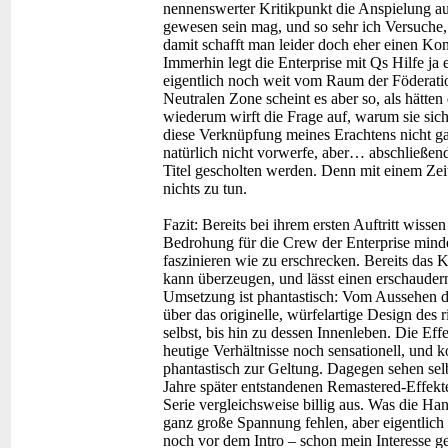
nennenswerter Kritikpunkt die Anspielung a
gewesen sein mag, und so sehr ich Versuche, 
damit schafft man leider doch eher einen Kon
Immerhin legt die Enterprise mit Qs Hilfe ja 
eigentlich noch weit vom Raum der Föderatio
Neutralen Zone scheint es aber so, als hätten
wiederum wirft die Frage auf, warum sie si
diese Verknüpfung meines Erachtens nicht g
natürlich nicht vorwerfe, aber… abschließen
Titel gescholten werden. Denn mit einem Zeit
nichts zu tun.
Fazit:
Bereits bei ihrem ersten Auftritt wisse
Bedrohung für die Crew der Enterprise minde
faszinieren wie zu erschrecken. Bereits das 
kann überzeugen, und lässt einen erschauder
Umsetzung ist phantastisch: Vom Aussehen 
über das originelle, würfelartige Design des r
selbst, bis hin zu dessen Innenleben. Die Effe
heutige Verhältnisse noch sensationell, und
phantastisch zur Geltung. Dagegen sehen selbs
Jahre später entstandenen Remastered-Effekte
Serie vergleichsweise billig aus. Was die Han
ganz große Spannung fehlen, aber eigentlich
noch vor dem Intro – schon mein Interesse 