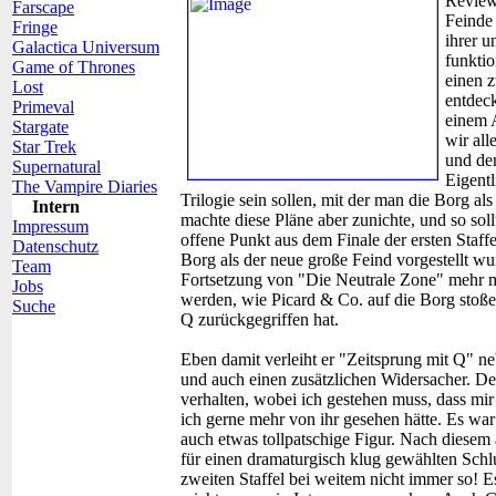
Review
Farscape
Feinde
Fringe
ihrer u
Galactica Universum
funktio
Game of Thrones
einen z
Lost
entdeck
Primeval
einem 
Stargate
wir all
Star Trek
und dem
Supernatural
Eigentl
The Vampire Diaries
Trilogie sein sollen, mit der man die Borg al
Intern
machte diese Pläne aber zunichte, und so sollt
Impressum
offene Punkt aus dem Finale der ersten Staff
Datenschutz
Borg als der neue große Feind vorgestellt wu
Team
Fortsetzung von "Die Neutrale Zone" mehr m
Jobs
werden, wie Picard & Co. auf die Borg stoß
Suche
Q zurückgegriffen hat.
Eben damit verleiht er "Zeitsprung mit Q" n
und auch einen zusätzlichen Widersacher. De
verhalten, wobei ich gestehen muss, dass mi
ich gerne mehr von ihr gesehen hätte. Es war
auch etwas tollpatschige Figur. Nach diesem
für einen dramaturgisch klug gewählten Schl
zweiten Staffel bei weitem nicht immer so! Es