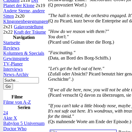
Captains
2x18
Der
(Q provoziert Worf.)
Planet der Klone
2x19
Andere Sterne, andere
"The hall is rented, the orchestra engaged. It
Sitten
2x20
(Q zu Picard, kurz bevor die Enterprise auf da
Klingonenbegegnungen
2x21
Galavorstellung
"How do we reason with them?"
2x22
Kraft der Träume
You don't."
Navigation
(Picard und Guinan über die Borg.)
Startseite
Reviews
"Fascinating."
Kolumnen & Specials
(Data, an Bord des Borg-Schiffs.)
Gewinnspiele
TV-Planer
"Let's get the hell out of here."
Interviews
(Zufall oder Absicht? Picard benutzt hier gen
News-Archiv
Geschichte".)
"If we all die here, now, you will not be able 
(Picard versucht Q davon zu überzeugen, sie 
Filme
Filme von A-Z
"If you can't take a little bloody nose, may
Serien
It's not safe out here. It's wondrous, with trea
24
for the timid."
Akte X
(Qs mahnende Worte am Ende der Episode.)
Babylon 5 Universum
Doctor Who