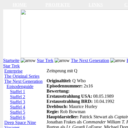
HOME
PROJEKTE
LINKS
C
Startseite
Star Trek
The Next Generation
Star Trek
Zeitsprung mit Q
Enterprise
The Original Series
Originaltitel:
Q Who
The Next Generation
Episodennummer:
2x16
Episodenguide
Bewertung:
Staffel 1
Erstausstrahlung USA:
08.05.1989
Staffel 2
Erstausstrahlung BRD:
10.04.1992
Staffel 3
Drehbuch:
Maurice Hurley
Staffel 4
Regie:
Rob Bowman
Staffel 5
Hauptdarsteller:
Patrick Stewart als
Captai
Staffel 6
Jonathan Frakes als
Commander William T. R
Deep Space Nine
Burton als
Lt. Geordi LaForge
, Michael Dor
Voyager