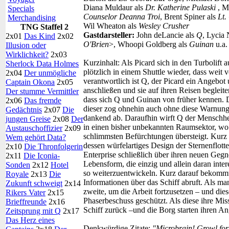
Diana Muldaur als
Dr. Katherine Pulaski
, M
Specials
Counselor Deanna Troi
, Brent Spiner als
Lt
Merchandising
Wil Wheaton als
Wesley Crusher
TNG Staffel 2
Gastdarsteller:
John deLancie als
Q
, Lycia 
2x01
Das Kind
2x02
O'Brien
>, Whoopi Goldberg als
Guinan
u.a.
Illusion oder
Wirklichkeit?
2x03
Kurzinhalt:
Als Picard sich in den Turbolift a
Sherlock Data Holmes
plötzlich in einem Shuttle wieder, dass weit v
2x04
Der unmögliche
verantwortlich ist Q, der Picard ein Angebot u
Captain Okona
2x05
anschließen und sie auf ihren Reisen begleite
Der stumme Vermittler
dass sich Q und Guinan von früher kennen. D
2x06
Das fremde
dieser zog ohnehin auch ohne diese Warnung 
Gedächtnis
2x07
Die
dankend ab. Daraufhin wirft Q der Menschhei
jungen Greise
2x08
Der
in einen bisher unbekannten Raumsektor, wo s
Austauschoffizier
2x09
schlimmsten Befürchtungen übersteigt. Kurz dar
Wem gehört Data?
dessen würfelartiges Design der Sternenflotte
2x10
Die Thronfolgerin
Enterprise schließlich über ihren neuen Gegn
2x11
Die Iconia-
Lebensform, die einzig und allein daran inter
Sonden
2x12
Hotel
so weiterzuentwickeln. Kurz darauf bekomm
Royale
2x13
Die
Informationen über das Schiff abruft. Als man
Zukunft schweigt
2x14
zweite, um die Arbeit fortzusetzen – und die
Rikers Vater
2x15
Phaserbeschuss geschützt. Als diese ihre Miss
Brieffreunde
2x16
Schiff zurück –und die Borg starten ihren A
Zeitsprung mit Q
2x17
Das Herz eines
Denkwürdige Zitate:
"Microbrain! Growl for 