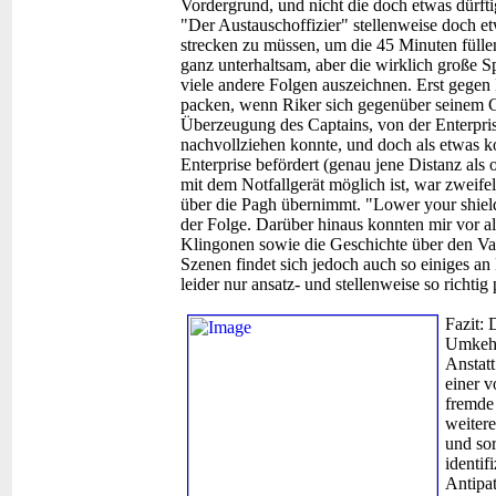
Vordergrund, und nicht die doch etwas dürfti
"Der Austauschoffizier" stellenweise doch e
strecken zu müssen, um die 45 Minuten fülle
ganz unterhaltsam, aber die wirklich große S
viele andere Folgen auszeichnen. Erst gegen
packen, wenn Riker sich gegenüber seinem Ca
Überzeugung des Captains, von der Enterpris
nachvollziehen konnte, und doch als etwas kon
Enterprise befördert (genau jene Distanz als
mit dem Notfallgerät möglich ist, war zweife
über die Pagh übernimmt. "Lower your shield
der Folge. Darüber hinaus konnten mir vor 
Klingonen sowie die Geschichte über den Va
Szenen findet sich jedoch auch so einiges an
leider nur ansatz- und stellenweise so richti
Fazit:
D
Umkehru
Anstatt
einer v
fremde
weitere
und sor
identif
Antipa