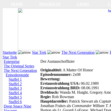
HOME
PROJEKTE
LINKS
C
Startseite
Star Trek
The Next Generation
Star Trek
Der Austauschoffizier
Enterprise
The Original Series
Originaltitel:
A Matter Of Honor
The Next Generation
Episodennummer:
2x08
Episodenguide
Bewertung:
Staffel 1
Erstausstrahlung USA:
06.02.1989
Staffel 2
Erstausstrahlung BRD:
08.06.1991
Staffel 3
Drehbuch:
Wanda M. Haight, Gregory Amo
Staffel 4
Regie:
Rob Bowman
Staffel 5
Hauptdarsteller:
Patrick Stewart als
Captai
Staffel 6
Jonathan Frakes als
Commander William T. R
Deep Space Nine
Burton als
Lt. Geordi LaForge
, Michael Dor
Voyager