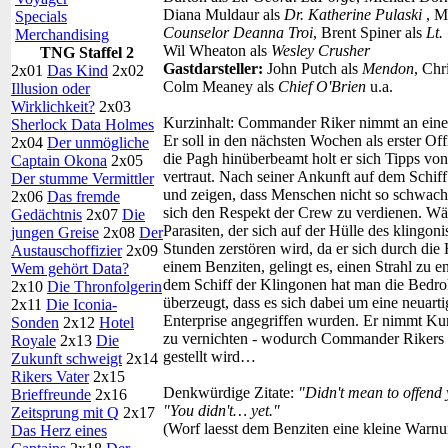
Diana Muldaur als
Dr. Katherine Pulaski
, M
Specials
Counselor Deanna Troi
, Brent Spiner als
Lt
Merchandising
Wil Wheaton als
Wesley Crusher
TNG Staffel 2
Gastdarsteller:
John Putch als
Mendon
, Chr
2x01
Das Kind
2x02
Colm Meaney als
Chief O'Brien
u.a.
Illusion oder
Wirklichkeit?
2x03
Kurzinhalt:
Commander Riker nimmt an einem 
Sherlock Data Holmes
Er soll in den nächsten Wochen als erster Off
2x04
Der unmögliche
die Pagh hinüberbeamt holt er sich Tipps vo
Captain Okona
2x05
vertraut. Nach seiner Ankunft auf dem Schif
Der stumme Vermittler
und zeigen, dass Menschen nicht so schwach 
2x06
Das fremde
sich den Respekt der Crew zu verdienen. Wä
Gedächtnis
2x07
Die
Parasiten, der sich auf der Hülle des klingon
jungen Greise
2x08
Der
Stunden zerstören wird, da er sich durch die H
Austauschoffizier
2x09
einem Benziten, gelingt es, einen Strahl zu 
Wem gehört Data?
dem Schiff der Klingonen hat man die Bedroh
2x10
Die Thronfolgerin
überzeugt, dass es sich dabei um eine neuarti
2x11
Die Iconia-
Enterprise angegriffen wurden. Er nimmt Kur
Sonden
2x12
Hotel
zu vernichten - wodurch Commander Rikers L
Royale
2x13
Die
gestellt wird…
Zukunft schweigt
2x14
Rikers Vater
2x15
Denkwürdige Zitate:
"Didn't mean to offend 
Brieffreunde
2x16
"You didn't… yet."
Zeitsprung mit Q
2x17
(Worf laesst dem Benziten eine kleine War
Das Herz eines