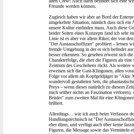
alten Crew! Auch darin befindet sich eine w
Freunde werden können.
Zugleich haben wir aber an Bord der Enterpr
umgekehrte Situation, nämlich dass sich ein 
unsere Kultur einfinden muss. Auch diese G
beider Seiten eines Konzepts fand ich sehr int
Linie ist es aber vor allem Riker, der von de
"Der Austauschoffizier" profitiert – lernen w
fremde Umgebung in der er sich befindet auc
besser erkennen. So gesehen erweist sich die
Charakterfolge, die eher die Figuren als eine
Zentrum des Geschehens rückt. Als weitere w
erweisen sich die Gast-Klingonen, allen vora
Folge vor allem als Kopfgeldjäger in "Akte X
wundervoll gestalteten Sets, die phantastisch
Preys – wenn dieses natürlich zu diesem Zeit
mich seither nichts an Faszination verloren)
Brüder" zum zweiten Mal für eine Klingonen-
brilliert.
Allerdings… wie ich auch beim Verfassen de
Handlungstechnisch ist "Der Austauschoffizie
eher dünn, und verfügt auch über keine faszi
Figuren, die Message sowie das Vermitteln