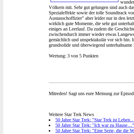
wunder
Völkern mit. Sehr gut gelungen sind auch da
Spezialeffekte sowie der tolle Soundtrack v
Austauschoffizier" aber leider nur in den le
wirklich gute Momente, die sehr gut unterhal
einiges an Leerlauf. Da zudem die Geschichte
zwischendurch immer wieder etwas Langeweil
gemächlich und unspektakulär vor sich hin. I
grundsolide und überwiegend unterhaltsame
Wertung:
3 von 5 Punkten
Mitreden!
Sagt uns eure Meinung zur Episo
Weitere Star Trek News
50 Jahre Star Trek: "Star Trek ist Leben
50 Jahre Star Trek: "Ich war zu Hause…"
50 Jahre Star Trek: "Eine Serie, die die 