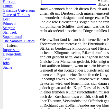
werfen 
Farscape
dieses
Fringe
stand – dennoch fand ich diesen Besuch auf ei
Galactica Universum
unterhaltsam. Diesbezüglich müssen einerseit
Game of Thrones
die wunderbar designten und umgesetzten De
Lost
und die rote Beleuchtung sorgen für eine fr
Primeval
klingonischen Schiffes. Und auch was das Esse
Stargate
recht abstoßend aussehende Dinge einfallen 
Star Trek
Supernatural
Wie erwähnt fand ich auch den neuerlichen Ei
The Vampire Diaries
Föderation sehr interessant. Ihr Ehrenkodex, 
Intern
Stärkeren beruhende Philosophie und Hierarc
Impressum
lachende Klingonen sehen, Riker daraufhin s
Datenschutz
er nicht gedacht hätte, dass Klingonen lachen
Team
Gleiche über Menschen gedacht. Hier zeigt m
Jobs
Luft auflösen können, wenn man ein bisschen 
Suche
Generell ist das Konzept der Episode sehr in
denen eine Figur in eine für sie fremde Umg
unbedingt etwas Neues. Üblicherweise handel
geworfen wird, und lernen muss, sich daran a
jedoch genau auf den Kopf: Diesmal ist es Ri
in einer fremden Kultur zurechtfinden müssen
auch den Zuschauer dazu einlädt, sich mit Ri
über Toleranz, Verständnis und Offenheit ge
in Richtung des größten Feindes aus der klas