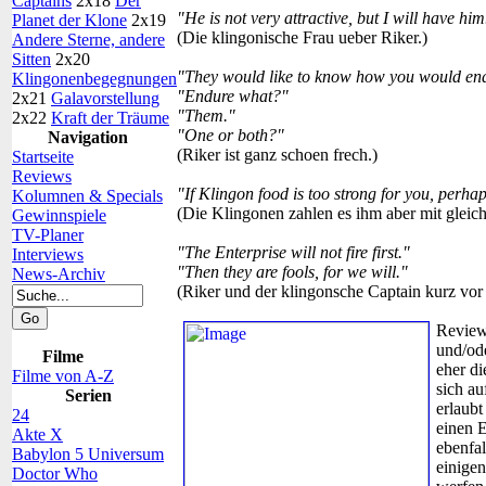
Captains
2x18
Der
"He is not very attractive, but I will have him
Planet der Klone
2x19
(Die klingonische Frau ueber Riker.)
Andere Sterne, andere
Sitten
2x20
"They would like to know how you would en
Klingonenbegegnungen
"Endure what?"
2x21
Galavorstellung
"Them."
2x22
Kraft der Träume
"One or both?"
Navigation
(Riker ist ganz schoen frech.)
Startseite
Reviews
"If Klingon food is too strong for you, perha
Kolumnen & Specials
(Die Klingonen zahlen es ihm aber mit gleic
Gewinnspiele
TV-Planer
"The Enterprise will not fire first."
Interviews
"Then they are fools, for we will."
News-Archiv
(Riker und der klingonsche Captain kurz vor 
Review
und/od
Filme
eher di
Filme von A-Z
sich au
Serien
erlaubt
24
einen E
Akte X
ebenfal
Babylon 5 Universum
einigen
Doctor Who