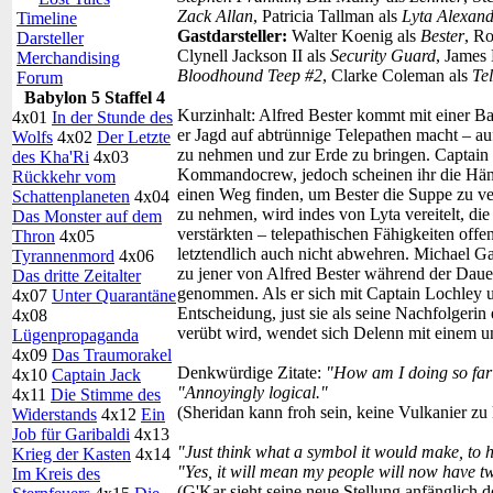
Zack Allan
, Patricia Tallman als
Lyta Alexan
Timeline
Gastdarsteller:
Walter Koenig als
Bester
, R
Darsteller
Clynell Jackson II als
Security Guard
, James
Merchandising
Bloodhound Teep #2
, Clarke Coleman als
Te
Forum
Babylon 5 Staffel 4
Kurzinhalt:
Alfred Bester kommt mit einer Ba
4x01
In der Stunde des
er Jagd auf abtrünnige Telepathen macht – a
Wolfs
4x02
Der Letzte
zu nehmen und zur Erde zu bringen. Captain 
des Kha'Ri
4x03
Kommandocrew, jedoch scheinen ihr die Händ
Rückkehr vom
einen Weg finden, um Bester die Suppe zu ve
Schattenplaneten
4x04
zu nehmen, wird indes von Lyta vereitelt, di
Das Monster auf dem
verstärkten – telepathischen Fähigkeiten off
Thron
4x05
letztendlich auch nicht abwehren. Michael Ga
Tyrannenmord
4x06
zu jener von Alfred Bester während der Dau
Das dritte Zeitalter
genommen. Als er sich mit Captain Lochley unt
4x07
Unter Quarantäne
Entscheidung, just sie als seine Nachfolgeri
4x08
verübt wird, wendet sich Delenn mit einem
Lügenpropaganda
4x09
Das Traumorakel
Denkwürdige Zitate:
"How am I doing so fa
4x10
Captain Jack
"Annoyingly logical."
4x11
Die Stimme des
(Sheridan kann froh sein, keine Vulkanier zu
Widerstands
4x12
Ein
Job für Garibaldi
4x13
"Just think what a symbol it would make, to h
Krieg der Kasten
4x14
"Yes, it will mean my people will now have two
Im Kreis des
(G'Kar sieht seine neue Stellung anfänglich d