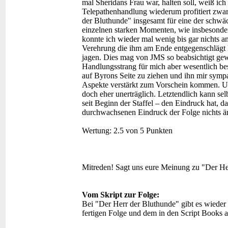
mal Sheridans Frau war, halten soll, weiß ich
Telepathenhandlung wiederum profitiert zwar 
der Bluthunde" insgesamt für eine der schwä
einzelnen starken Momenten, wie insbesonder
konnte ich wieder mal wenig bis gar nichts an
Verehrung die ihm am Ende entgegenschlägt l
jagen. Dies mag von JMS so beabsichtigt gew
Handlungsstrang für mich aber wesentlich bes
auf Byrons Seite zu ziehen und ihn mir symp
Aspekte verstärkt zum Vorschein kommen. Un
doch eher unerträglich. Letztendlich kann se
seit Beginn der Staffel – den Eindruck hat, 
durchwachsenen Eindruck der Folge nichts ä
Wertung:
2.5 von 5 Punkten
Mitreden!
Sagt uns eure Meinung zu "Der He
Vom Skript zur Folge:
Bei "Der Herr der Bluthunde" gibt es wieder
fertigen Folge und dem in den Script Books