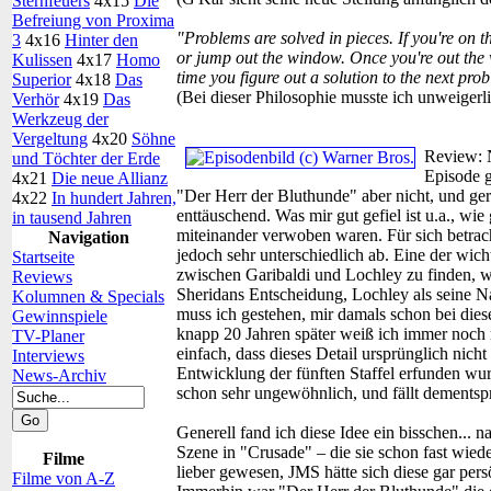
Sternfeuers
4x15
Die
Befreiung von Proxima
"Problems are solved in pieces. If you're on t
3
4x16
Hinter den
or jump out the window. Once you're out the 
Kulissen
4x17
Homo
time you figure out a solution to the next pro
Superior
4x18
Das
(Bei dieser Philosophie musste ich unweiger
Verhör
4x19
Das
Werkzeug der
Vergeltung
4x20
Söhne
Review:
und Töchter der Erde
Episode g
4x21
Die neue Allianz
"Der Herr der Bluthunde" aber nicht, und gera
4x22
In hundert Jahren,
enttäuschend. Was mir gut gefiel ist u.a., wie
in tausend Jahren
miteinander verwoben waren. Für sich betrach
Navigation
jedoch sehr unterschiedlich ab. Eine der wic
Startseite
zwischen Garibaldi und Lochley zu finden, 
Reviews
Sheridans Entscheidung, Lochley als seine N
Kolumnen & Specials
muss ich gestehen, mir damals schon bei dies
Gewinnspiele
knapp 20 Jahren später weiß ich immer noch n
TV-Planer
einfach, dass dieses Detail ursprünglich nich
Interviews
Entwicklung der fünften Staffel erfunden wurd
News-Archiv
schon sehr ungewöhnlich, und fällt dementsp
Generell fand ich diese Idee ein bisschen... n
Szene in "Crusade" – die sie schon fast wiede
Filme
lieber gewesen, JMS hätte sich diese gar per
Filme von A-Z