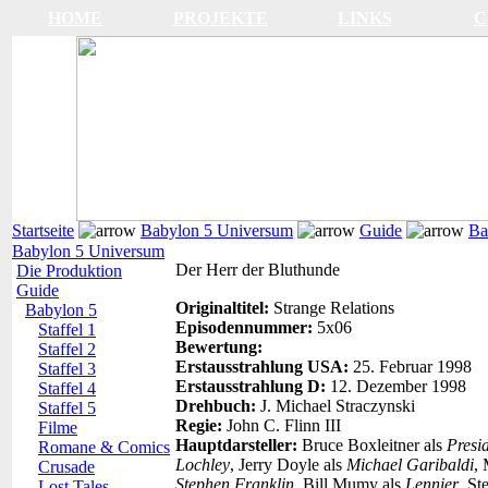
HOME
PROJEKTE
LINKS
C
Startseite
Babylon 5 Universum
Guide
Ba
Babylon 5 Universum
Der Herr der Bluthunde
Die Produktion
Guide
Originaltitel:
Strange Relations
Babylon 5
Episodennummer:
5x06
Staffel 1
Bewertung:
Staffel 2
Erstausstrahlung USA:
25. Februar 1998
Staffel 3
Erstausstrahlung D:
12. Dezember 1998
Staffel 4
Drehbuch:
J. Michael Straczynski
Staffel 5
Regie:
John C. Flinn III
Filme
Hauptdarsteller:
Bruce Boxleitner als
Presi
Romane & Comics
Lochley
, Jerry Doyle als
Michael Garibaldi
, 
Crusade
Stephen Franklin
, Bill Mumy als
Lennier
, St
Lost Tales