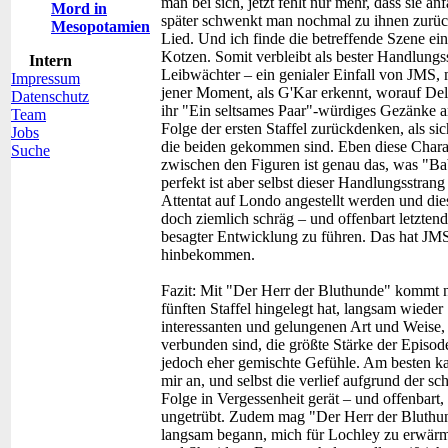
man bei sich, jetzt fehlt nur mehr, dass sie
Mord in
später schwenkt man nochmal zu ihnen zurück 
Mesopotamien
Lied. Und ich finde die betreffende Szene ein
Kotzen. Somit verbleibt als bester Handlungs
Intern
Leibwächter – ein genialer Einfall von JMS, 
Impressum
jener Moment, als G'Kar erkennt, worauf Dele
Datenschutz
ihr "Ein seltsames Paar"-würdiges Gezänke 
Team
Folge der ersten Staffel zurückdenken, als si
Jobs
die beiden gekommen sind. Eben diese Chara
Suche
zwischen den Figuren ist genau das, was "Ba
perfekt ist aber selbst dieser Handlungsstran
Attentat auf Londo angestellt werden und dies
doch ziemlich schräg – und offenbart letzten
besagter Entwicklung zu führen. Das hat JMS
hinbekommen.
Fazit:
Mit "Der Herr der Bluthunde" kommt n
fünften Staffel hingelegt hat, langsam wiede
interessanten und gelungenen Art und Weise, 
verbunden sind, die größte Stärke der Episode
jedoch eher gemischte Gefühle. Am besten k
mir an, und selbst die verlief aufgrund der s
Folge in Vergessenheit gerät – und offenbart,
ungetrübt. Zudem mag "Der Herr der Bluthund
langsam begann, mich für Lochley zu erwärme