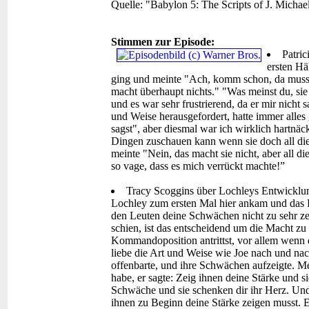
Quelle: "Babylon 5: The Scripts of J. Michae
Stimmen zur Episode:
Patric
ersten Hä
ging und meinte "Ach, komm schon, da muss s
macht überhaupt nichts." "Was meinst du, sie
und es war sehr frustrierend, da er mir nicht 
und Weise herausgefordert, hatte immer all
sagst", aber diesmal war ich wirklich hartnäcki
Dingen zuschauen kann wenn sie doch all diese
meinte "Nein, das macht sie nicht, aber all d
so vage, dass es mich verrückt machte!”
Tracy Scoggins über Lochleys Entwicklung
Lochley zum ersten Mal hier ankam und das 
den Leuten deine Schwächen nicht zu sehr zei
schien, ist das entscheidend um die Macht z
Kommandoposition antrittst, vor allem wenn de
liebe die Art und Weise wie Joe nach und nac
offenbarte, und ihre Schwächen aufzeigte. Mei
habe, er sagte: Zeig ihnen deine Stärke und s
Schwäche und sie schenken dir ihr Herz. Und 
ihnen zu Beginn deine Stärke zeigen musst. Es 