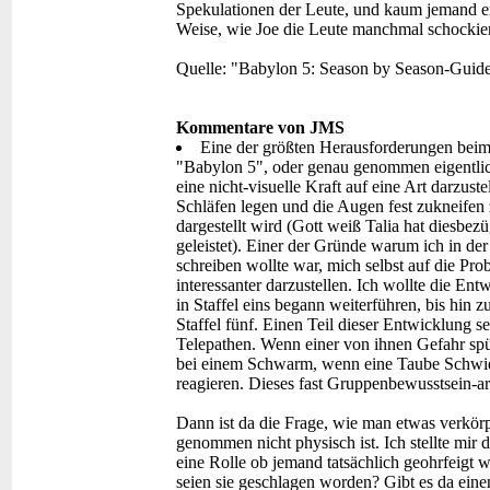
Spekulationen der Leute, und kaum jemand erri
Weise, wie Joe die Leute manchmal schockier
Quelle: "Babylon 5: Season by Season-Guide
Kommentare von JMS
Eine der größten Herausforderungen beim
"Babylon 5", oder genau genommen eigentli
eine nicht-visuelle Kraft auf eine Art darzuste
Schläfen legen und die Augen fest zukneifen z
dargestellt wird (Gott weiß Talia hat diesbezüg
geleistet). Einer der Gründe warum ich in de
schreiben wollte war, mich selbst auf die Pro
interessanter darzustellen. Ich wollte die E
in Staffel eins begann weiterführen, bis hin
Staffel fünf. Einen Teil dieser Entwicklung 
Telepathen. Wenn einer von ihnen Gefahr spürt
bei einem Schwarm, wenn eine Taube Schwier
reagieren. Dieses fast Gruppenbewusstsein-ar
Dann ist da die Frage, wie man etwas verkörp
genommen nicht physisch ist. Ich stellte mir di
eine Rolle ob jemand tatsächlich geohrfeigt 
seien sie geschlagen worden? Gibt es da eine