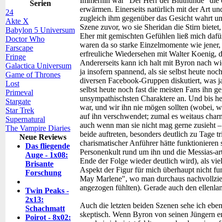
Immerhin war "Der Herr der Bluthunde" die e
Serien
erwärmen. Einerseits natürlich mit der Art u
24
zugleich ihm gegenüber das Gesicht wahrt und 
Akte X
Szene zuvor, wo sie Sheridan die Stirn biete
Babylon 5 Universum
Eher mit gemischten Gefühlen ließ mich dafür
Doctor Who
waren da so starke Einzelmomente wie jener, 
Farscape
erfreuliche Wiedersehen mit Walter Koenig, de
Fringe
Andererseits kann ich halt mit Byron nach wie
Galactica Universum
ja insofern spannend, als sie selbst heute no
Game of Thrones
diversen Facebook-Gruppen diskutiert, was ja 
Lost
selbst heute noch fast die meisten Fans ihn ge
Primeval
unsympathischsten Charaktere an. Und bis heu
Stargate
war, und wir ihn nie mögen sollten (wobei, wen
Star Trek
auf ihn verschwendet; zumal es weitaus char
Supernatural
auch wenn man sie nicht mag gerne zusieht – 
The Vampire Diaries
beide auftreten, besonders deutlich zu Tage tri
Neue Reviews
charismatischer Anführer hätte funktionieren 
Das fliegende
Personenkult rund um ihn und die Messias-ar
Auge - 1x08:
Ende der Folge wieder deutlich wird), als vie
Brisante
Aspekt der Figur für mich überhaupt nicht fu
Forschung
May Marlene", wo man durchaus nachvollzie
angezogen fühlten). Gerade auch den ellenl
Twin Peaks -
2x13:
Auch die letzten beiden Szenen sehe ich ebe
Schachmatt
skeptisch. Wenn Byron von seinen Jüngern e
Poirot - 8x02: