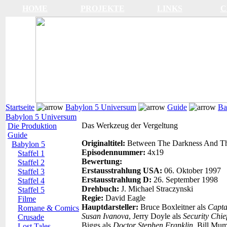
HOME
PROJEKTE
LINKS
C
Startseite
Babylon 5 Universum
Guide
Ba
Babylon 5 Universum
Das Werkzeug der Vergeltung
Die Produktion
Guide
Originaltitel:
Between The Darkness And Th
Babylon 5
Episodennummer:
4x19
Staffel 1
Bewertung:
Staffel 2
Erstausstrahlung USA:
06. Oktober 1997
Staffel 3
Erstausstrahlung D:
26. September 1998
Staffel 4
Drehbuch:
J. Michael Straczynski
Staffel 5
Regie:
David Eagle
Filme
Hauptdarsteller:
Bruce Boxleitner als
Capta
Romane & Comics
Susan Ivanova
, Jerry Doyle als
Security Chie
Crusade
Biggs als
Doctor Stephen Franklin
, Bill Mu
Lost Tales