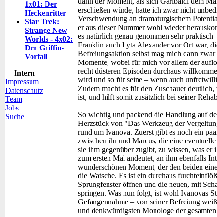
dann der Moment, als sich Garibaldi dem Mars-
1x01: Der
erschießen würde, hatte ich zwar nicht unbed
Heckenritter
Verschwendung an dramaturgischem Potential
Star Trek:
er aus dieser Nummer wohl wieder herauskom
Strange New
es natürlich genau genommen sehr praktisch
Worlds - 4x02:
Franklin auch Lyta Alexander vor Ort war, di
Der Griffin-
Befreiungsaktion selbst mag mich dann zwar e
Vorfall
Momente, wobei für mich vor allem der auflo
recht düsteren Episoden durchaus willkommen
Intern
wird und so für seine – wenn auch unfreiwill
Impressum
Zudem macht es für den Zuschauer deutlich, w
Datenschutz
ist, und hilft somit zusätzlich bei seiner Rehab
Team
Jobs
So wichtig und packend die Handlung auf d
Suche
Herzstück von "Das Werkzeug der Vergeltung
rund um Ivanova. Zuerst gibt es noch ein paa
zwischen ihr und Marcus, die eine eventuell
sie ihm gegenüber zugibt, zu wissen, was er 
zum ersten Mal andeutet, an ihm ebenfalls In
wunderschönen Moment, der den beiden eine 
die Watsche. Es ist ein durchaus furchteinflö
Sprungfenster öffnen und die neuen, mit Scha
springen. Was nun folgt, ist wohl Ivanovas 
Gefangennahme – von seiner Befreiung weiß sie
und denkwürdigsten Monologe der gesamten S