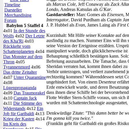
als
Marcus Cole
, Jeff Conaway als
Zack Alla
Timeline
Londo
, Andreas Katsulas als
G'Kar
.
Darsteller
Gastdarsteller:
Marc Gomes als
Eisensen
, 
Merchandising
Interrogator
, David Purdham als
Captain Ja
Forum
J. P. Hubbel als
Evan
, James Laing als
First 
Babylon 5 Staffel 4
4x01
In der Stunde des
Kurzinhalt:
Mit Hilfe seiner Kontakte auf de
Wolfs
4x02
Der Letzte
ausfindig zu machen. Nummer Eins will ihn so
des Kha'Ri
4x03
seine Version der Ereignisse erzählen. Ursprü
Rückkehr vom
manipuliert wurde, doch glücklicherweise is
Schattenplaneten
4x04
Behauptung schließlich bestätigen kann. Solche
Das Monster auf dem
Befreiung auszuarbeiten. Die Tatsache, dass 
Thron
4x05
Sheridan verraten hat, kommt ihnen dabei zu
Tyrannenmord
4x06
Verhör unterzogen, und verliert zunehmend je
Das dritte Zeitalter
rechtzeitig kommen? Währenddessen setzt Co
4x07
Unter Quarantäne
ungehindert fort. Von einem Deserteur erfährt 
4x08
Erde entwickelt wurde, und deren Besatzunge
Lügenpropaganda
dass ihnen diese Schiffe bei der bevorstehend
4x09
Das Traumorakel
Flotte Weißer Stern-Schiffe voraus, um sich 
4x10
Captain Jack
wurden mit Schattentechnologie ausgestattet
4x11
Die Stimme des
Widerstands
4x12
Ein
Denkwürdige Zitate:
"This damn better be wor
Job für Garibaldi
4x13
I'm gonna kill you twice."
Krieg der Kasten
4x14
(Franklin geht für Garibaldi ein großes Risiko
Im Kreis des