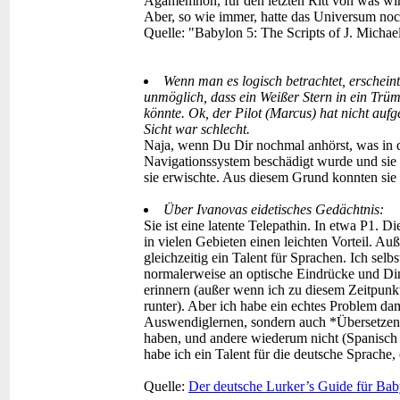
Agamemnon, für den letzten Ritt von was wir 
Aber, so wie immer, hatte das Universum no
Quelle: "Babylon 5: The Scripts of J. Michae
Wenn man es logisch betrachtet, erscheint
unmöglich, dass ein Weißer Stern in ein Trüm
könnte. Ok, der Pilot (Marcus) hat nicht aufg
Sicht war schlecht.
Naja, wenn Du Dir nochmal anhörst, was in d
Navigationssystem beschädigt wurde und sie 
sie erwischte. Aus diesem Grund konnten sie
Über Ivanovas eidetisches Gedächtnis:
Sie ist eine latente Telepathin. In etwa P1. D
in vielen Gebieten einen leichten Vorteil. Au
gleichzeitig ein Talent für Sprachen. Ich sel
normalerweise an optische Eindrücke und Ding
erinnern (außer wenn ich zu diesem Zeitpun
runter). Aber ich habe ein echtes Problem dam
Auswendiglernen, sondern auch *Übersetzen* e
haben, und andere wiederum nicht (Spanisch 
habe ich ein Talent für die deutsche Sprache
Quelle:
Der deutsche Lurker’s Guide für Bab