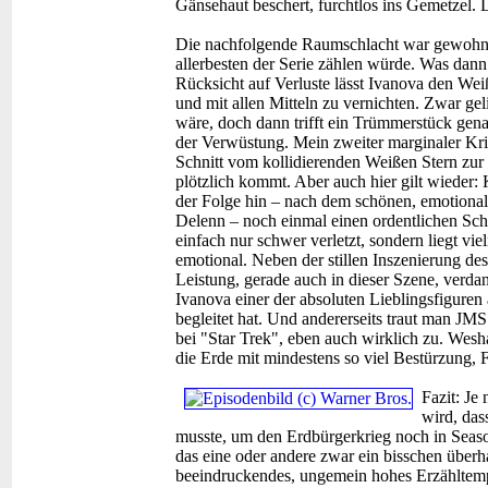
Gänsehaut beschert, furchtlos ins Gemetzel.
Die nachfolgende Raumschlacht war gewohnt 
allerbesten der Serie zählen würde. Was dann 
Rücksicht auf Verluste lässt Ivanova den Wei
und mit allen Mitteln zu vernichten. Zwar gel
wäre, doch dann trifft ein Trümmerstück gena
der Verwüstung. Mein zweiter marginaler Kri
Schnitt vom kollidierenden Weißen Stern zur 
plötzlich kommt. Aber auch hier gilt wiede
der Folge hin – nach dem schönen, emotiona
Delenn – noch einmal einen ordentlichen Sch
einfach nur schwer verletzt, sondern liegt vi
emotional. Neben der stillen Inszenierung d
Leistung, gerade auch in dieser Szene, verdank
Ivanova einer der absoluten Lieblingsfiguren au
begleitet hat. Und andererseits traut man JM
bei "Star Trek", eben auch wirklich zu. We
die Erde mit mindestens so viel Bestürzung,
Fazit:
Je 
wird, das
musste, um den Erdbürgerkrieg noch in Sea
das eine oder andere zwar ein bisschen überhas
beeindruckendes, ungemein hohes Erzähltempo