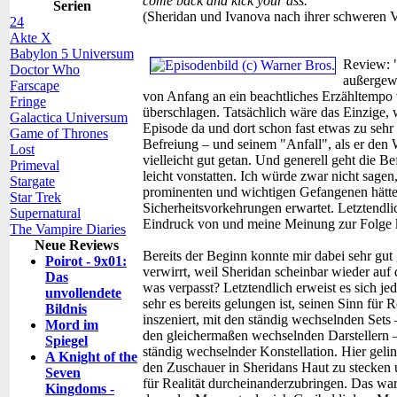
come back and kick your ass."
Serien
(Sheridan und Ivanova nach ihrer schweren V
24
Akte X
Babylon 5 Universum
Review:
Doctor Who
außergewö
Farscape
von Anfang an ein beachtliches Erzähltempo vo
Fringe
überschlagen. Tatsächlich wäre das Einzige, 
Galactica Universum
Episode da und dort schon fast etwas zu seh
Game of Thrones
Befreiung – und seinem "Anfall", als er den
Lost
vielleicht gut getan. Und generell geht die B
Primeval
leicht vonstatten. Ich würde zwar nicht sagen
Stargate
prominenten und wichtigen Gefangenen hätt
Star Trek
Sicherheitsvorkehrungen erwartet. Letztendlic
Supernatural
Eindruck von und meine Meinung zur Folge 
The Vampire Diaries
Neue Reviews
Bereits der Beginn konnte mir dabei sehr gut 
Poirot - 9x01:
verwirrt, weil Sheridan scheinbar wieder auf 
Das
was verpasst? Letztendlich erweist es sich je
unvollendete
sehr es bereits gelungen ist, seinen Sinn für R
Bildnis
inszeniert, mit den ständig wechselnden Set
Mord im
den gleichermaßen wechselnden Darstellern –
Spiegel
ständig wechselnder Konstellation. Hier geli
A Knight of the
den Zuschauer in Sheridans Haut zu stecken
Seven
für Realität durcheinanderzubringen. Das war
Kingdoms -