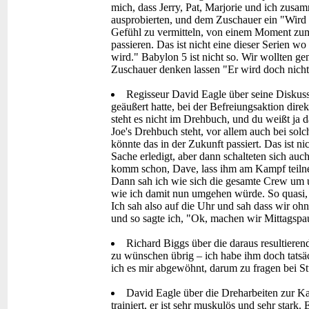
mich, dass Jerry, Pat, Marjorie und ich zu
ausprobierten, und dem Zuschauer ein "Wird er
Gefühl zu vermitteln, von einem Moment zum 
passieren. Das ist nicht eine dieser Serien w
wird." Babylon 5 ist nicht so. Wir wollten g
Zuschauer denken lassen "Er wird doch nich
Regisseur David Eagle über seine Diskus
geäußert hatte, bei der Befreiungsaktion direk
steht es nicht im Drehbuch, und du weißt ja 
Joe's Drehbuch steht, vor allem auch bei sol
könnte das in der Zukunft passiert. Das ist n
Sache erledigt, aber dann schalteten sich auc
komm schon, Dave, lass ihm am Kampf teilne
Dann sah ich wie sich die gesamte Crew um 
wie ich damit nun umgehen würde. So quas
Ich sah also auf die Uhr und sah dass wir oh
und so sagte ich, "Ok, machen wir Mittagspau
Richard Biggs über die daraus resultiere
zu wünschen übrig – ich habe ihm doch tatsä
ich es mir abgewöhnt, darum zu fragen bei Stun
David Eagle über die Dreharbeiten zur Kam
trainiert, er ist sehr muskulös und sehr stark