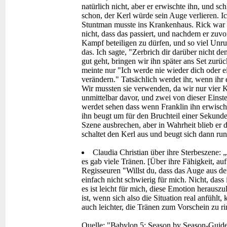
natürlich nicht, aber er erwischte ihn, und sc
schon, der Kerl würde sein Auge verlieren. I
Stuntman musste ins Krankenhaus. Rick war d
nicht, dass das passiert, und nachdem er zuv
Kampf beteiligen zu dürfen, und so viel Unruh
das. Ich sagte, "Zerbrich dir darüber nicht
gut geht, bringen wir ihn später ans Set zurü
meinte nur "Ich werde nie wieder dich oder e
verändern." Tatsächlich werdet ihr, wenn ihr 
Wir mussten sie verwenden, da wir nur vier
unmittelbar davor, und zwei von dieser Einst
werdet sehen dass wenn Franklin ihn erwischt
ihn beugt um für den Bruchteil einer Sekunde
Szene ausbrechen, aber in Wahrheit blieb er da
schaltet den Kerl aus und beugt sich dann run
Claudia Christian über ihre Sterbeszene: „
es gab viele Tränen. [Über ihre Fähigkeit, 
Regisseuren "Willst du, dass das Auge aus d
einfach nicht schwierig für mich. Nicht, dass 
es ist leicht für mich, diese Emotion herauszu
ist, wenn sich also die Situation real anfühlt
auch leichter, die Tränen zum Vorschein zu r
Quelle: "Babylon 5: Season by Season-Guide