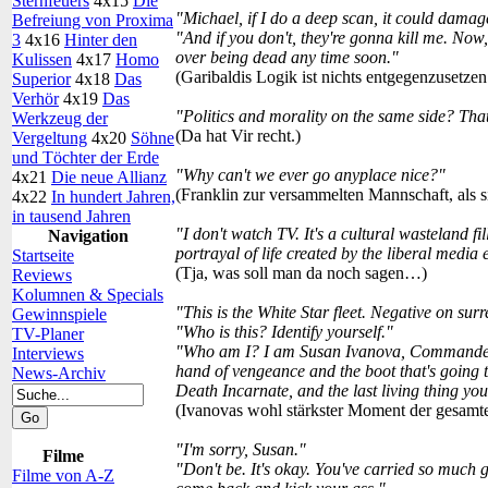
Sternfeuers
4x15
Die
"Michael, if I do a deep scan, it could damag
Befreiung von Proxima
"And if you don't, they're gonna kill me. Now
3
4x16
Hinter den
over being dead any time soon."
Kulissen
4x17
Homo
(Garibaldis Logik ist nichts entgegenzusetzen
Superior
4x18
Das
Verhör
4x19
Das
"Politics and morality on the same side? Tha
Werkzeug der
(Da hat Vir recht.)
Vergeltung
4x20
Söhne
und Töchter der Erde
"Why can't we ever go anyplace nice?"
4x21
Die neue Allianz
(Franklin zur versammelten Mannschaft, als s
4x22
In hundert Jahren,
in tausend Jahren
"I don't watch TV. It's a cultural wasteland f
Navigation
portrayal of life created by the liberal media e
Startseite
(Tja, was soll man da noch sagen…)
Reviews
Kolumnen & Specials
"This is the White Star fleet. Negative on sur
Gewinnspiele
"Who is this? Identify yourself."
TV-Planer
"Who am I? I am Susan Ivanova, Commander, 
Interviews
hand of vengeance and the boot that's going t
News-Archiv
Death Incarnate, and the last living thing yo
(Ivanovas wohl stärkster Moment der gesamte
"I'm sorry, Susan."
Filme
"Don't be. It's okay. You've carried so much g
Filme von A-Z