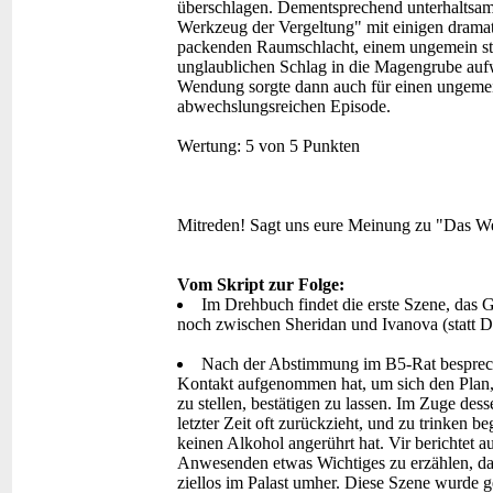
überschlagen. Dementsprechend unterhaltsam
Werkzeug der Vergeltung" mit einigen dramat
packenden Raumschlacht, einem ungemein st
unglaublichen Schlag in die Magengrube aufwa
Wendung sorgte dann auch für einen ungemei
abwechslungsreichen Episode.
Wertung:
5 von 5 Punkten
Mitreden!
Sagt uns eure Meinung zu "Das W
Vom Skript zur Folge:
Im Drehbuch findet die erste Szene, das G
noch zwischen Sheridan und Ivanova (statt Dr.
Nach der Abstimmung im B5-Rat besprech
Kontakt aufgenommen hat, um sich den Plan,
zu stellen, bestätigen zu lassen. Im Zuge des
letzter Zeit oft zurückzieht, und zu trinken 
keinen Alkohol angerührt hat. Vir berichtet a
Anwesenden etwas Wichtiges zu erzählen, d
ziellos im Palast umher. Diese Szene wurde ge