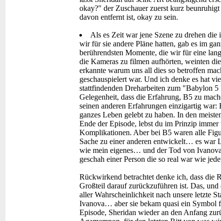
okay?" der Zuschauer zuerst kurz beunruhigt 
davon entfernt ist, okay zu sein.
Als es Zeit war jene Szene zu drehen die
wir für sie andere Pläne hatten, gab es im g
berührendsten Momente, die wir für eine lan
die Kameras zu filmen aufhörten, weinten die
erkannte warum uns all dies so betroffen mac
geschauspielert war. Und ich denke es hat vi
stattfindenden Dreharbeiten zum "Babylon 5 L
Gelegenheit, dass die Erfahrung, B5 zu mache
seinen anderen Erfahrungen einzigartig war: 
ganzes Leben gelebt zu haben. In den meis
Ende der Episode, lebst du im Prinzip immer w
Komplikationen. Aber bei B5 waren alle Figur
Sache zu einer anderen entwickelt… es war Le
wie mein eigenes… und der Tod von Ivanova wa
geschah einer Person die so real war wie jed
Rückwirkend betrachtet denke ich, dass die R
Großteil darauf zurückzuführen ist. Das, und 
aller Wahrscheinlichkeit nach unsere letzte S
Ivanova… aber sie bekam quasi ein Symbol f
Episode, Sheridan wieder an den Anfang zurü