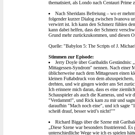
thematisiert, als Londo nach Centauri Prime 
Nach Sheridans Befreiung – wo er mehrma
folgender kurzer Dialog zwischen Ivanova und
verwirrt ist. Ich kann den Schmerz fühlen de
kann dabei helfen, dass der Schmerz verschwi
Grund mehr zurückzukommen, und diesen Ort 
Quelle: "Babylon 5: The Scripts of J. Michae
Stimmen zur Episode:
Jerry Doyle über Garibaldis Geständnis
Mittagessen-Syndrom" nennen. Nach einer Mah
üblicherweise nach dem Mittagessen einen kl
kleinen Fußabdruck von dem abzuspeichern, a
drehten, und wir gingen wieder ans Set zurüc
Ich erinnere mich daran, dass es eine ziemli
Schauspieler als auch die Kameras, und wir dre
"Verdammt!", und Rick kam zu mir und sagte
daraufhin "Mach noch eine", und ich sagte "I
scheiß drauf, besser wird’s nicht!"”
Richard Biggs über die Szene mit Garibal
„Diese Szene war besonders frustrierend. Es 
unterschiedliche Wege wie ich es spielen hätte