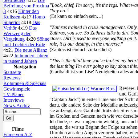
Sternfeuers
4x15
Die
"Look, chief, I'm sorry, it's the regs. What w
Befreiung von Proxima
"Say no."
3
4x16
Hinter den
(Es kann so einfach sein…)
Kulissen
4x17
Homo
Superior
4x18
Das
"Zathras trained in crisis management. Only
Verhör
4x19
Das
Zathras, you see. So Zathras talks to dirt. Some
Werkzeug der
closer. Dirt is used to everyone walking on it. 
Vergeltung
4x20
Söhne
role, it is our destiny, in the universe."
und Töchter der Erde
(Zahtras ist einfach zu köstlich.)
4x21
Die neue Allianz
4x22
In hundert Jahren,
"This is the third time you've broken my heart
in tausend Jahren
the last thing I'm ever going to say about this
Navigation
(Garibaldi ist von Lise' Neuigkeiten alles and
Startseite
Reviews
Kolumnen & Specials
Review:
Gewinnspiele
und Garib
TV-Planer
"Captain Jack") in erster Linie aus der Sicht 
Interviews
dazu, die andere Seite der Medaille aufzuzeig
News-Archiv
sie aufzeigt, dass Garibaldi trotz des Streits 
im Großen und Ganzen nach wie vor derselbe
Ich finde, es war ungemein wichtig, uns auch
zeigen, die wir zu Beginn der Folge zu sehen
Filme
Unruhen aus den Augen verloren haben, wied
Filme von A-Z