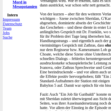
Verhängnis wird. Wie er erkennt, dass es sic
Mord in
dann austrickst, war schon sehr nett gemacht.
Mesopotamien
Von der kurzen – aber für den weiteren Verl
Intern
wichtigen – Szene zwischen Sheridan, G'Ka
Impressum
abgesehen, dominierte abseits der Geschichte
Datenschutz
das Geschehen – und diese diente in erster Li
Team
anfängliches Gespräch mit Dr. Franklin, wo s
Jobs
für ihr Problem drei Tage lang übersehen hat, 
Suche
Handlungsstrangs – und eigentlich auch der g
vierminütiges Gespräch mit Zathras, dass
ohn
nur dem Regisseur bzw. Kameramann Lob gebü
Choate, welche diese Szene ohne Unterbrechun
schnellen Dialogs – fehlerlos heruntergerasse
ausdrucksstarke schauspielerische Leistung ze
Ivanova, oder Zathras Sprechweise und Gestik
Eine beeindruckende – und vor allem auch u
die Effekte positiv hervorgehoben; fällt "Ein
Standard-Aufnahmen der Station mit einigen i
Babylon 5 auf. Damit war optisch für ein bi
Fazit:
Auch "Ein Job für Garibaldi" konnte mi
mit Sheridan zuletzt überwiegend aus Sicht d
Seiten, was ihrer Auseinandersetzung noch de
hatte. Vor allem der Einstieg in die Episode