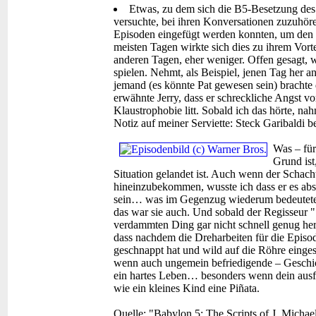
Etwas, zu dem sich die B5-Besetzung des 
versuchte, bei ihren Konversationen zuzuhöre
Episoden eingefügt werden konnten, um den G
meisten Tagen wirkte sich dies zu ihrem Vorte
anderen Tagen, eher weniger. Offen gesagt, w
spielen. Nehmt, als Beispiel, jenen Tag her 
jemand (es könnte Pat gewesen sein) brachte
erwähnte Jerry, dass er schreckliche Angst v
Klaustrophobie litt. Sobald ich das hörte, na
Notiz auf meiner Serviette: Steck Garibaldi b
Was – für
Grund ist
Situation gelandet ist. Auch wenn der Schac
hineinzubekommen, wusste ich dass er es abs
sein… was im Gegenzug wiederum bedeutete, 
das war sie auch. Und sobald der Regisseur "
verdammten Ding gar nicht schnell genug he
dass nachdem die Dreharbeiten für die Episode
geschnappt hat und wild auf die Röhre einge
wenn auch ungemein befriedigende – Geschich
ein hartes Leben… besonders wenn dein ausfü
wie ein kleines Kind eine Piñata.
Quelle: "Babylon 5: The Scripts of J. Michae