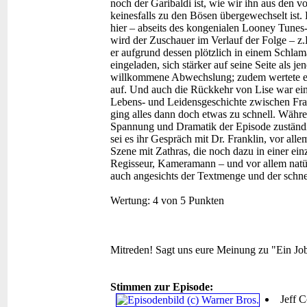
noch der Garibaldi ist, wie wir ihn aus den 
keinesfalls zu den Bösen übergewechselt ist.
hier – abseits des kongenialen Looney Tunes
wird der Zuschauer im Verlauf der Folge – z.
er aufgrund dessen plötzlich in einem Schla
eingeladen, sich stärker auf seine Seite als j
willkommene Abwechslung; zudem wertete es 
auf. Und auch die Rückkehr von Lise war ein
Lebens- und Leidensgeschichte zwischen Fran
ging alles dann doch etwas zu schnell. Während
Spannung und Dramatik der Episode zuständig i
sei es ihr Gespräch mit Dr. Franklin, vor all
Szene mit Zathras, die noch dazu in einer ei
Regisseur, Kameramann – und vor allem natü
auch angesichts der Textmenge und der schnel
Wertung:
4 von 5 Punkten
Mitreden!
Sagt uns eure Meinung zu "Ein Job
Stimmen zur Episode:
Jeff 