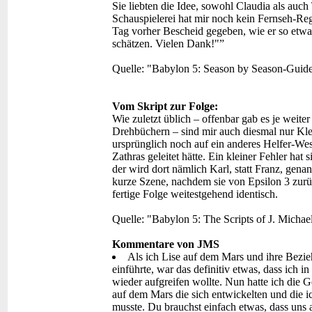
Sie liebten die Idee, sowohl Claudia als auc
Schauspielerei hat mir noch kein Fernseh-Reg
Tag vorher Bescheid gegeben, wie er so etwas
schätzen. Vielen Dank!"”
Quelle: "Babylon 5: Season by Season-Guide
Vom Skript zur Folge:
Wie zuletzt üblich – offenbar gab es je weit
Drehbüchern – sind mir auch diesmal nur Klei
ursprünglich noch auf ein anderes Helfer-Wes
Zathras geleitet hätte. Ein kleiner Fehler hat
der wird dort nämlich Karl, statt Franz, gena
kurze Szene, nachdem sie von Epsilon 3 zu
fertige Folge weitestgehend identisch.
Quelle: "Babylon 5: The Scripts of J. Michae
Kommentare von JMS
Als ich Lise auf dem Mars und ihre Bezie
einführte, war das definitiv etwas, dass ich in
wieder aufgreifen wollte. Nun hatte ich die 
auf dem Mars die sich entwickelten und die 
musste. Du brauchst einfach etwas, dass uns 