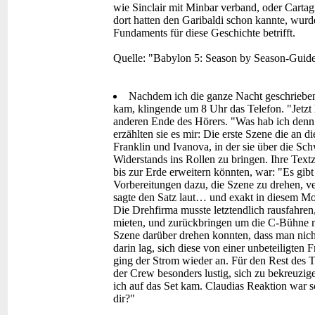
wie Sinclair mit Minbar verband, oder Cartag
dort hatten den Garibaldi schon kannte, wurd
Fundaments für diese Geschichte betrifft.
Quelle: "Babylon 5: Season by Season-Guide
Nachdem ich die ganze Nacht geschrieben 
kam, klingende um 8 Uhr das Telefon. "Jetzt
anderen Ende des Hörers. "Was hab ich denn j
erzählten sie es mir: Die erste Szene die an 
Franklin und Ivanova, in der sie über die Sch
Widerstands ins Rollen zu bringen. Ihre Textz
bis zur Erde erweitern könnten, war: "Es gibt
Vorbereitungen dazu, die Szene zu drehen, ve
sagte den Satz laut… und exakt in diesem Mom
Die Drehfirma musste letztendlich rausfahren
mieten, und zurückbringen um die C-Bühne m
Szene darüber drehen konnten, dass man ni
darin lag, sich diese von einer unbeteiligten
ging der Strom wieder an. Für den Rest des T
der Crew besonders lustig, sich zu bekreuzi
ich auf das Set kam. Claudias Reaktion war sc
dir?"