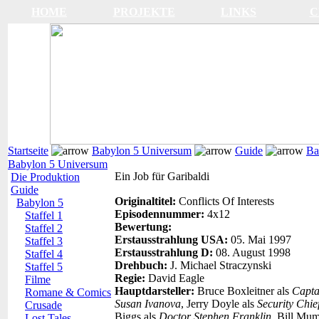
HOME
PROJEKTE
LINKS
C
Startseite
Babylon 5 Universum
Guide
Ba
Babylon 5 Universum
Ein Job für Garibaldi
Die Produktion
Guide
Originaltitel:
Conflicts Of Interests
Babylon 5
Episodennummer:
4x12
Staffel 1
Bewertung:
Staffel 2
Erstausstrahlung USA:
05. Mai 1997
Staffel 3
Erstausstrahlung D:
08. August 1998
Staffel 4
Drehbuch:
J. Michael Straczynski
Staffel 5
Regie:
David Eagle
Filme
Hauptdarsteller:
Bruce Boxleitner als
Capta
Romane & Comics
Susan Ivanova
, Jerry Doyle als
Security Chie
Crusade
Biggs als
Doctor Stephen Franklin
, Bill Mu
Lost Tales