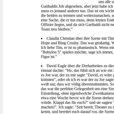
uns alle 
Garibaldis Job abgesehen, aber jetzt habe ic
muss es jemand anderer tun. Das ist ein wicht
die beiden zu trennen und weiterzumachen, so
eine Sache, die er tun muss, denn letzten En
Offizier liegen, und da sich Garibaldi nicht 
Team treu bleiben.”
Claudia Christian über ihre Szene mit Ti
Hope und Bing Crosby. Das war großartig. Wir
Ich liebe Tim, er ist so phantastisch. Wenn m
"Babylon 5" spielen möchte, sage ich immer, d
Figur ist.”
David Eagle über die Dreharbeiten zu dies
einmal dachte: "He, das fühlt sich an wie ei
es Joe war, der zu mir sagte "David, es wäre 
könnten", oder ob ich es war der zu Joe sagte
weiß nur, dass wir völlig übereinstimmten. 
das war die perfekte Gelegenheit um eine Szen
Einstellung, ohne irgendwelche Zweitkameras.
etwa eine Woche bevor wir die Szene drehen 
würde. Klappt das für euch?" und sie sagten 
machen!". Ich sagte: "Seit bereit, Theater zu 
kennt, und bereitet euch darauf vor, die Sze