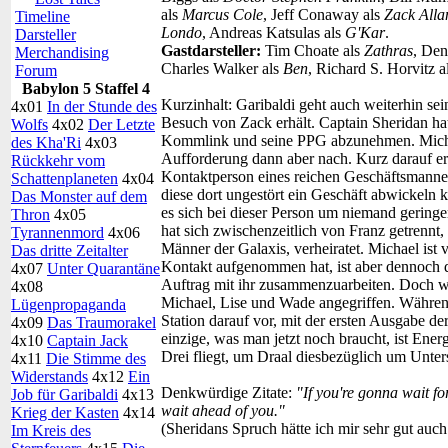
als
Marcus Cole
, Jeff Conaway als
Zack Alla
Timeline
Londo
, Andreas Katsulas als
G'Kar
.
Darsteller
Gastdarsteller:
Tim Choate als
Zathras
, Den
Merchandising
Charles Walker als
Ben
, Richard S. Horvitz a
Forum
Babylon 5 Staffel 4
Kurzinhalt:
Garibaldi geht auch weiterhin sein
4x01
In der Stunde des
Besuch von Zack erhält. Captain Sheridan hat
Wolfs
4x02
Der Letzte
Kommlink und seine PPG abzunehmen. Michael 
des Kha'Ri
4x03
Aufforderung dann aber nach. Kurz darauf erh
Rückkehr vom
Kontaktperson eines reichen Geschäftsmanne
Schattenplaneten
4x04
diese dort ungestört ein Geschäft abwickeln ka
Das Monster auf dem
es sich bei dieser Person um niemand geringe
Thron
4x05
hat sich zwischenzeitlich von Franz getrennt,
Tyrannenmord
4x06
Männer der Galaxis, verheiratet. Michael ist 
Das dritte Zeitalter
Kontakt aufgenommen hat, ist aber dennoch da
4x07
Unter Quarantäne
Auftrag mit ihr zusammenzuarbeiten. Doch w
4x08
Michael, Lise und Wade angegriffen. Während
Lügenpropaganda
Station darauf vor, mit der ersten Ausgabe 
4x09
Das Traumorakel
einzige, was man jetzt noch braucht, ist Ene
4x10
Captain Jack
Drei fliegt, um Draal diesbezüglich um Unte
4x11
Die Stimme des
Widerstands
4x12
Ein
Denkwürdige Zitate:
"If you're gonna wait fo
Job für Garibaldi
4x13
wait ahead of you."
Krieg der Kasten
4x14
(Sheridans Spruch hätte ich mir sehr gut auc
Im Kreis des