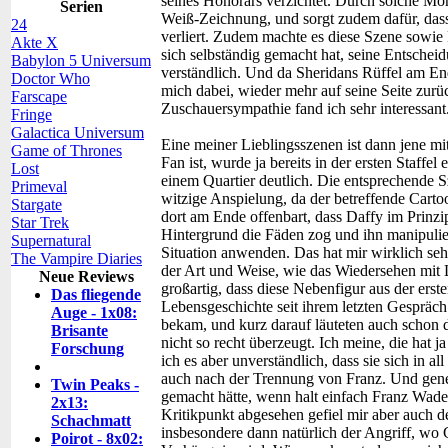
seines Honorars verzichtet. Durch solche Mo
Serien
Weiß-Zeichnung, und sorgt zudem dafür, dass
24
verliert. Zudem machte es diese Szene sowi
Akte X
sich selbständig gemacht hat, seine Entsche
Babylon 5 Universum
verständlich. Und da Sheridans Rüffel am Ende
Doctor Who
mich dabei, wieder mehr auf seine Seite zur
Farscape
Zuschauersympathie fand ich sehr interessant
Fringe
Galactica Universum
Eine meiner Lieblingsszenen ist dann jene m
Game of Thrones
Fan ist, wurde ja bereits in der ersten Staffel
Lost
einem Quartier deutlich. Die entsprechende S
Primeval
witzige Anspielung, da der betreffende Cart
Stargate
dort am Ende offenbart, dass Daffy im Prinzi
Star Trek
Hintergrund die Fäden zog und ihn manipulier
Supernatural
Situation anwenden. Das hat mir wirklich sehr
The Vampire Diaries
der Art und Weise, wie das Wiedersehen mit L
Neue Reviews
großartig, dass diese Nebenfigur aus der erste
Das fliegende
Lebensgeschichte seit ihrem letzten Gespräch
Auge - 1x08:
bekam, und kurz darauf läuteten auch schon 
Brisante
nicht so recht überzeugt. Ich meine, die hat j
Forschung
ich es aber unverständlich, dass sie sich in al
auch nach der Trennung von Franz. Und gener
Twin Peaks -
gemacht hätte, wenn halt einfach Franz Wad
2x13:
Kritikpunkt abgesehen gefiel mir aber auch d
Schachmatt
insbesondere dann natürlich der Angriff, wo 
Poirot - 8x02: