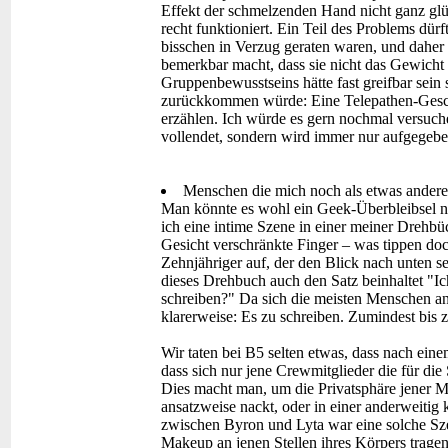
Effekt der schmelzenden Hand nicht ganz glü
recht funktioniert. Ein Teil des Problems dürf
bisschen in Verzug geraten waren, und daher 
bemerkbar macht, dass sie nicht das Gewicht h
Gruppenbewusstseins hätte fast greifbar sein s
zurückkommen würde: Eine Telepathen-Gesch
erzählen. Ich würde es gern nochmal versuche
vollendet, sondern wird immer nur aufgegebe
Menschen die mich noch als etwas anderes 
Man könnte es wohl ein Geek-Überbleibsel ne
ich eine intime Szene in einer meiner Drehbü
Gesicht verschränkte Finger – was tippen doc
Zehnjähriger auf, der den Blick nach unten 
dieses Drehbuch auch den Satz beinhaltet "Ich
schreiben?" Da sich die meisten Menschen an s
klarerweise: Es zu schreiben. Zumindest bis 
Wir taten bei B5 selten etwas, dass nach eine
dass sich nur jene Crewmitglieder die für die 
Dies macht man, um die Privatsphäre jener Mi
ansatzweise nackt, oder in einer anderweitig
zwischen Byron und Lyta war eine solche Sz
Makeup an jenen Stellen ihres Körpers trage