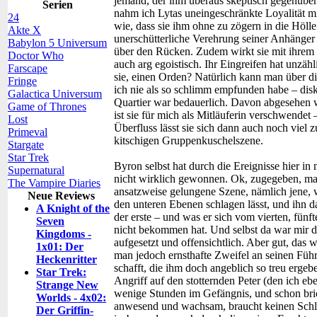
jemand, der ihm überaus skeptisch gegenübers
Serien
nahm ich Lytas uneingeschränkte Loyalität m
24
wie, dass sie ihm ohne zu zögern in die Höll
Akte X
unerschütterliche Verehrung seiner Anhänger v
Babylon 5 Universum
über den Rücken. Zudem wirkt sie mit ihre
Doctor Who
auch arg egoistisch. Ihr Eingreifen hat unzähl
Farscape
sie, einen Orden? Natürlich kann man über d
Fringe
ich nie als so schlimm empfunden habe – disk
Galactica Universum
Quartier war bedauerlich. Davon abgesehen wi
Game of Thrones
ist sie für mich als Mitläuferin verschwendet 
Lost
Überfluss lässt sie sich dann auch noch viel z
Primeval
kitschigen Gruppenkuschelszene.
Stargate
Star Trek
Byron selbst hat durch die Ereignisse hier i
Supernatural
nicht wirklich gewonnen. Ok, zugegeben, ma
The Vampire Diaries
ansatzweise gelungene Szene, nämlich jene,
Neue Reviews
den unteren Ebenen schlagen lässt, und ihn da
A Knight of the
der erste – und was er sich vom vierten, fünft
Seven
nicht bekommen hat. Und selbst da war mir d
Kingdoms -
aufgesetzt und offensichtlich. Aber gut, das 
1x01: Der
man jedoch ernsthafte Zweifel an seinen Führ
Heckenritter
schafft, die ihm doch angeblich so treu erge
Star Trek:
Angriff auf den stotternden Peter (den ich eb
Strange New
wenige Stunden im Gefängnis, und schon bric
Worlds - 4x02:
anwesend und wachsam, braucht keinen Schlaf 
Der Griffin-