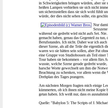
in Schwierigkeiten bringen würden, aber sie 
heißen Lampen verhielten sie sich nicht imme
um sicherzustellen dass sie sich wohl fühlt 
würde, der dies nicht sehen sollte, ein geschl
Nur damit
Sexszene 
während sie gedreht wird nicht aufs Set. Nie
gemacht haben, genau das Gegenteil zu tun, da
Berufsstandes. Ich nicht. Daher war ich auch
dieser Szene, als all die Teile die eigentlich d
waren wo sie hätten sein sollen, aber Pat oh
eine Gruppe von Studiobossen als Teil einer T
Tour haben sie bekommen – vor allem fürs Au
wusste, welche Szene gerade gedreht wurde, 
harsche Worte gewechselt um ihm die Notwe
Beachtung zu schenken, vor allem wenn d
Drehplan des Tages prangern.
Am nächsten Morgen fragten mich einige Leut
kümmerten, ob ich ihnen nicht meine Kopie 
getan haben. Ich weiß nur, dass es ausnahms
Quelle: "Babylon 5: The Scripts of J. Michae