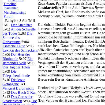
Zack Allan
, Patricia Tallman als
Lyta Alexan
Timeline
Gastdarsteller:
Robin Atkin Downes
Byron
Darsteller
McLean als
Carl
, Jana Robbins als
Ambassad
Merchandising
Security Guard
, William Scudder als
Drazi C
Forum
Babylon 5 Staffel 5
Kurzinhalt:
Doktor Franklin beginnt damit, mög
5x01
Der Attentäter
der neuen Interstellaren Allianz zu erstellen,
5x02
An der Schwelle
Krankheitserregern gewarnt zu sein. Im Geg
des Todes
5x03
Die
jedoch die betreffenden Informationen nur se
Stimme des
mit ihrem Botschafter – heraus. Dabei fällt D
Universums
5x04
zurückreichen. Daraufhin beginnt er, Nachfor
Einfache Leute
5x05
offiziellen Aufzeichnungen der Hyach über die
Lektion des Schreckens
Jahrtausenden existieren, und auch schon seit
5x06
Der Herr der
Kontakt mit ihren Nachbarn stehen. Eben die
Bluthunde
5x07
Ein
Vergangenheit der Hyach zu erfahren – und st
sterbendes Volk
5x08
sie vor dem Universum verbergen, und das 
Der Tag der Toten
immer mehr abtrünnige Telepathen auf die Sta
5x09
Die
Neuankömmlinge von einem Störenfried aus 
Telepathenkolonie
Byron sein Bestes, damit seine Anhänger de
5x10
Die letzte
Gefangene
5x11
Denkwürdige Zitate:
"Religious laws were pa
Vergesst Byron nicht
other. Then immoral became illegal. Then il
5x12
Das Buch G'Kar
"And then it became more efficient to just wip
5x13
Das Corps der
(Der Vertreter der Hyach und Dr. Franklin üb
Gnadenlosen
5x14
Die