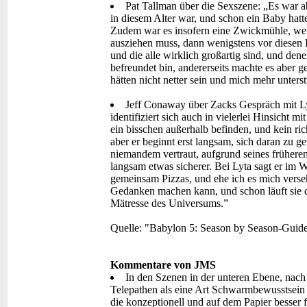
Pat Tallman über die Sexszene: „Es war ab
in diesem Alter war, und schon ein Baby hatt
Zudem war es insofern eine Zwickmühle, weil
ausziehen muss, dann wenigstens vor diesen L
und die alle wirklich großartig sind, und dene
befreundet bin, andererseits machte es aber 
hätten nicht netter sein und mich mehr unters
Jeff Conaway über Zacks Gespräch mit Ly
identifiziert sich auch in vielerlei Hinsicht mit
ein bisschen außerhalb befinden, und kein ric
aber er beginnt erst langsam, sich daran zu g
niemandem vertraut, aufgrund seines früheren
langsam etwas sicherer. Bei Lyta sagt er im
gemeinsam Pizzas, und ehe ich es mich verseh
Gedanken machen kann, und schon läuft sie da
Mätresse des Universums.”
Quelle: "Babylon 5: Season by Season-Guide
Kommentare von JMS
In den Szenen in der unteren Ebene, nach
Telepathen als eine Art Schwarmbewusstsein 
die konzeptionell und auf dem Papier besser 