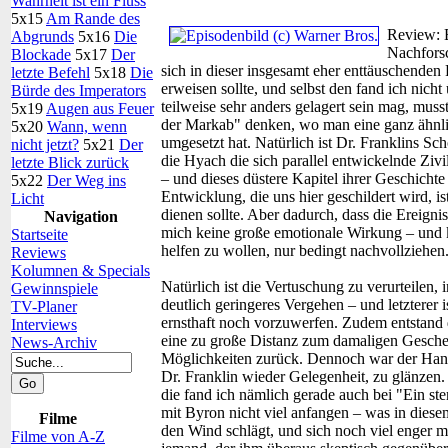
Wahrheit ist ein Fluss
5x15
Am Rande des
Review:
Abgrunds
5x16
Die
Nachfors
Blockade
5x17
Der
sich in dieser insgesamt eher enttäuschenden
letzte Befehl
5x18
Die
erweisen sollte, und selbst den fand ich nic
Bürde des Imperators
teilweise sehr anders gelagert sein mag, mus
5x19
Augen aus Feuer
der Markab" denken, wo man eine ganz ähnli
5x20
Wann, wenn
umgesetzt hat. Natürlich ist Dr. Franklins Sc
nicht jetzt?
5x21
Der
die Hyach die sich parallel entwickelnde Ziv
letzte Blick zurück
– und dieses düstere Kapitel ihrer Geschicht
5x22
Der Weg ins
Entwicklung, die uns hier geschildert wird, i
Licht
dienen sollte. Aber dadurch, dass die Ereigni
Navigation
mich keine große emotionale Wirkung – und 
Startseite
helfen zu wollen, nur bedingt nachvollziehen
Reviews
Kolumnen & Specials
Natürlich ist die Vertuschung zu verurteilen,
Gewinnspiele
deutlich geringeres Vergehen – und letzterer 
TV-Planer
ernsthaft noch vorzuwerfen. Zudem entstand
Interviews
eine zu große Distanz zum damaligen Geschehe
News-Archiv
Möglichkeiten zurück. Dennoch war der Hand
Dr. Franklin wieder Gelegenheit, zu glänzen.
die fand ich nämlich gerade auch bei "Ein s
mit Byron nicht viel anfangen – was in diese
Filme
den Wind schlägt, und sich noch viel enger mi
Filme von A-Z