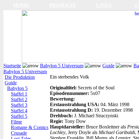
HOME
PROJEKTE
LINKS
C
Startseite
Babylon 5 Universum
Guide
Ba
Babylon 5 Universum
Ein sterbendes Volk
Die Produktion
Guide
Originaltitel:
Secrets of the Soul
Babylon 5
Episodennummer:
5x07
Staffel 1
Bewertung:
Staffel 2
Erstausstrahlung USA:
04. März 1998
Staffel 3
Erstausstrahlung D:
19. Dezember 1998
Staffel 4
Drehbuch:
J. Michael Straczynski
Staffel 5
Regie:
Tony Dow
Filme
Hauptdarsteller:
Bruce Boxleitner als
Presi
Romane & Comics
Lochley
, Jerry Doyle als
Michael Garibaldi
, 
Crusade
Stephen Franklin
, Bill Mumy als
Lennier
, St
Lost Tales