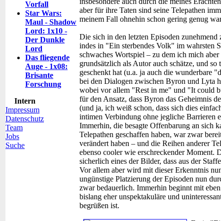
insbesondere auch durch die meines Erachten
Vorfall
aber für ihre Taten sind seine Telepathen imm
Star Wars:
meinem Fall ohnehin schon gering genug war
Maul - Shadow
Lord: 1x10 -
Die sich in den letzten Episoden zunehmend
Der Dunkle
indes in "Ein sterbendes Volk" im wahrsten 
Lord
schwaches Wortspiel – zu dem ich mich aber d
Das fliegende
grundsätzlich als Autor auch schätze, und so 
Auge - 1x08:
geschenkt hat (u.a. ja auch die wunderbare "d
Brisante
bei den Dialogen zwischen Byron und Lyta hie
Forschung
wobei vor allem "Rest in me" und "It could b
für den Ansatz, dass Byron das Geheimnis de
Intern
(und ja, ich weiß schon, dass sich dies einfac
Impressum
intimen Verbindung ohne jegliche Barrieren er
Datenschutz
Immerhin, die besagte Offenbarung an sich k
Team
Telepathen geschaffen haben, war zwar bereits
Jobs
verändert haben – und die Reihen anderer Te
Suche
ebenso cooler wie erschreckender Moment. 
sicherlich eines der Bilder, dass aus der Staf
Vor allem aber wird mit dieser Erkenntnis nu
ungünstige Platzierung der Episoden nun durc
zwar bedauerlich. Immerhin beginnt mit ebe
bislang eher unspektakuläre und uninteress
begrüßen ist.