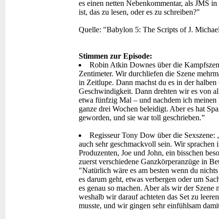
es einen netten Nebenkommentar, als JMS in e
ist, das zu lesen, oder es zu schreiben?"
Quelle: "Babylon 5: The Scripts of J. Michae
Stimmen zur Episode:
Robin Atkin Downes über die Kampfszene
Zentimeter. Wir durchliefen die Szene mehrm
in Zeitlupe. Dann machst du es in der halbe
Geschwindigkeit. Dann drehten wir es von all
etwa fünfzig Mal – und nachdem ich meinen 
ganze drei Wochen beleidigt. Aber es hat Spa
geworden, und sie war toll geschrieben.”
Regisseur Tony Dow über die Sexszene: „I
auch sehr geschmackvoll sein. Wir sprachen im
Produzenten, Joe und John, ein bisschen besor
zuerst verschiedene Ganzkörperanzüge in Betr
"Natürlich wäre es am besten wenn du nichts
es darum geht, etwas verbergen oder um Sac
es genau so machen. Aber als wir der Szene 
weshalb wir darauf achteten das Set zu leeren
musste, und wir gingen sehr einfühlsam dami