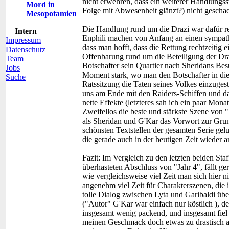
nicht erwehren, dass ein weiterer Handlungss
Mord in
Folge mit Abwesenheit glänzt?) nicht gesch
Mesopotamien
Die Handlung rund um die Drazi war dafür r
Intern
Enphili machen von Anfang an einen sympath
Impressum
dass man hofft, dass die Rettung rechtzeitig 
Datenschutz
Offenbarung rund um die Beteiligung der Dra
Team
Botschafter sein Quartier nach Sheridans Bes
Jobs
Moment stark, wo man den Botschafter in die 
Suche
Ratssitzung die Taten seines Volkes einzuges
uns am Ende mit den Raiders-Schiffen und da
nette Effekte (letzteres sah ich ein paar Mon
Zweifellos die beste und stärkste Szene von
als Sheridan und G'Kar das Vorwort zur Grund
schönsten Textstellen der gesamten Serie gel
die gerade auch in der heutigen Zeit wieder 
Fazit:
Im Vergleich zu den letzten beiden Staf
überhasteten Abschluss von "Jahr 4", fällt g
wie vergleichsweise viel Zeit man sich hier
angenehm viel Zeit für Charakterszenen, die 
tolle Dialog zwischen Lyta und Garibaldi ü
("Autor" G'Kar war einfach nur köstlich ), d
insgesamt wenig packend, und insgesamt fie
meinen Geschmack doch etwas zu drastisch au