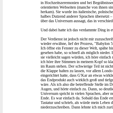
in Hochzeitszeremonien und bei Begräbnissen v
orientierten Webseiten (manche von ihnen sin
herkam). Sie wurde ins italienische, polnisch
halbes Dutzend anderer Sprachen übersetzt – 
über das Universum aussagt, das in verschied
Und dabei hatte ich das verdammte Ding in e
Der Verdienst ist jedoch nicht mir zuzuschre
wieder erwähne, lief der Prozess, "Babylon 5
Ich öffne ein Fenster zu dieser Welt, spähe hi
gesehen habe, so schnell als möglich nieder. 
sie vielleicht sagen würden, ich höre einfach
ich höre ihre Stimmen in meinem Kopf so klar
im Raum stehen. Der schwierige Teil ist nich
die Klappe halten zu lassen, vor allem Londo
eingerichtet hatte, dass G'Kar an etwas wirkl
das Endprodukt auch wirklich groß und tiefgr
wäre. Als ich also die betreffende Stelle im 
Augen, und hörte einfach zu. Dann, so deutli
Universum spricht in vielen Sprachen, aber n
Ende. Es war einfach da. Sobald das Ende err
Tastatur und schrieb, als würde mein Leben 
niederzuschreiben. Dann lehnte ich mich zurü