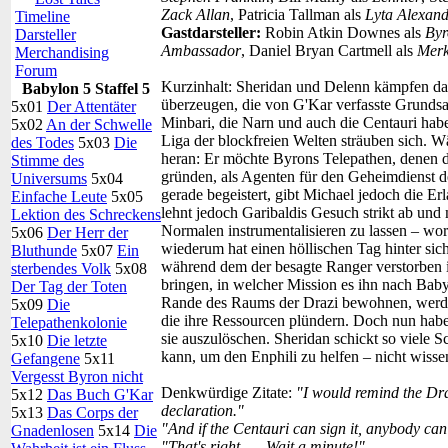
Zack Allan
, Patricia Tallman als
Lyta Alexan
Timeline
Gastdarsteller:
Robin Atkin Downes als
Byr
Darsteller
Ambassador
, Daniel Bryan Cartmell als
Merk
Merchandising
Forum
Kurzinhalt:
Sheridan und Delenn kämpfen darum
Babylon 5 Staffel 5
überzeugen, die von G'Kar verfasste Grundsa
5x01
Der Attentäter
Minbari, die Narn und auch die Centauri habe
5x02
An der Schwelle
Liga der blockfreien Welten sträuben sich. Wä
des Todes
5x03
Die
heran: Er möchte Byrons Telepathen, denen die
Stimme des
gründen, als Agenten für den Geheimdienst de
Universums
5x04
gerade begeistert, gibt Michael jedoch die E
Einfache Leute
5x05
lehnt jedoch Garibaldis Gesuch strikt ab und 
Lektion des Schreckens
Normalen instrumentalisieren zu lassen – wor
5x06
Der Herr der
wiederum hat einen höllischen Tag hinter sic
Bluthunde
5x07
Ein
während dem der besagte Ranger verstorben i
sterbendes Volk
5x08
bringen, in welcher Mission es ihn nach Baby
Der Tag der Toten
Rande des Raums der Drazi bewohnen, werden
5x09
Die
die ihre Ressourcen plündern. Doch nun haben
Telepathenkolonie
sie auszulöschen. Sheridan schickt so viele S
5x10
Die letzte
kann, um den Enphili zu helfen – nicht wissen
Gefangene
5x11
Vergesst Byron nicht
Denkwürdige Zitate:
"I would remind the Dra
5x12
Das Buch G'Kar
declaration."
5x13
Das Corps der
"And if the Centauri can sign it, anybody can 
Gnadenlosen
5x14
Die
"That's right. … Wait a minute!"