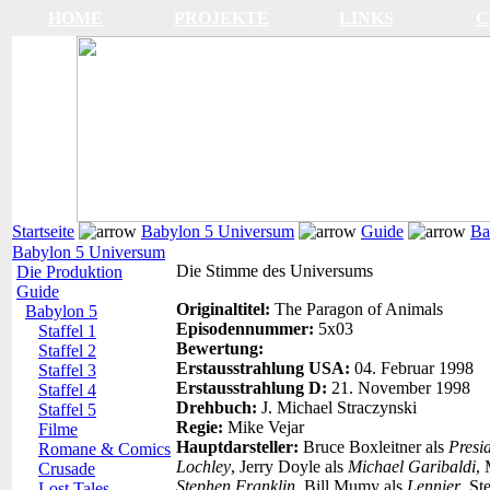
HOME
PROJEKTE
LINKS
C
Startseite
Babylon 5 Universum
Guide
Ba
Babylon 5 Universum
Die Stimme des Universums
Die Produktion
Guide
Originaltitel:
The Paragon of Animals
Babylon 5
Episodennummer:
5x03
Staffel 1
Bewertung:
Staffel 2
Erstausstrahlung USA:
04. Februar 1998
Staffel 3
Erstausstrahlung D:
21. November 1998
Staffel 4
Drehbuch:
J. Michael Straczynski
Staffel 5
Regie:
Mike Vejar
Filme
Hauptdarsteller:
Bruce Boxleitner als
Presi
Romane & Comics
Lochley
, Jerry Doyle als
Michael Garibaldi
, 
Crusade
Stephen Franklin
, Bill Mumy als
Lennier
, St
Lost Tales