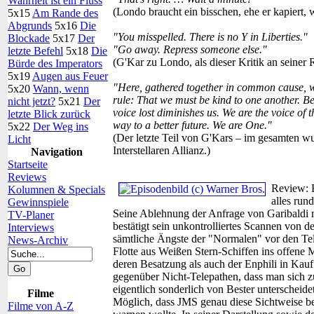
Wahrheit ist ein Fluss
(Londo braucht ein bisschen, ehe er kapiert,
5x15
Am Rande des
Abgrunds
5x16
Die
"You misspelled. There is no Y in Liberties."
Blockade
5x17
Der
"Go away. Repress someone else."
letzte Befehl
5x18
Die
(G'Kar zu Londo, als dieser Kritik an seiner 
Bürde des Imperators
5x19
Augen aus Feuer
"Here, gathered together in common cause, we 
5x20
Wann, wenn
rule: That we must be kind to one another. B
nicht jetzt?
5x21
Der
voice lost diminishes us. We are the voice of th
letzte Blick zurück
way to a better future. We are One."
5x22
Der Weg ins
(Der letzte Teil von G'Kars – im gesamten 
Licht
Interstellaren Allianz.)
Navigation
Startseite
Reviews
Review:
Kolumnen & Specials
alles run
Gewinnspiele
Seine Ablehnung der Anfrage von Garibaldi 
TV-Planer
bestätigt sein unkontrolliertes Scannen von
Interviews
sämtliche Ängste der "Normalen" vor den Tele
News-Archiv
Flotte aus Weißen Stern-Schiffen ins offene 
deren Besatzung als auch der Enphili in Kau
gegenüber Nicht-Telepathen, dass man sich zu
eigentlich sonderlich von Bester unterscheid
Filme
Möglich, dass JMS genau diese Sichtweise be
Filme von A-Z