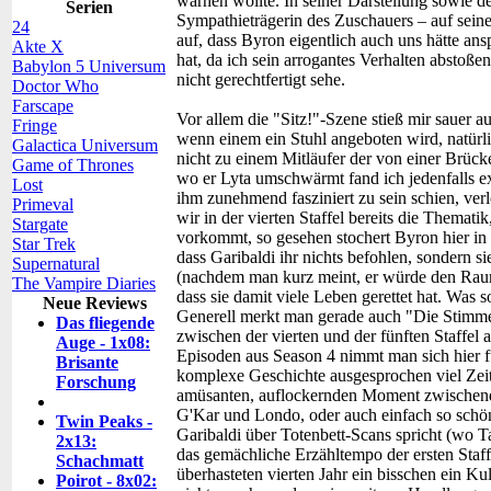
warnen wollte. In seiner Darstellung sowie d
Serien
Sympathieträgerin des Zuschauers – auf seine 
24
auf, dass Byron eigentlich auch uns hätte ans
Akte X
hat, da ich sein arrogantes Verhalten abstoße
Babylon 5 Universum
nicht gerechtfertigt sehe.
Doctor Who
Farscape
Vor allem die "Sitz!"-Szene stieß mir sauer a
Fringe
wenn einem ein Stuhl angeboten wird, natürl
Galactica Universum
nicht zu einem Mitläufer der von einer Brück
Game of Thrones
wo er Lyta umschwärmt fand ich jedenfalls e
Lost
ihm zunehmend fasziniert zu sein schien, verl
Primeval
wir in der vierten Staffel bereits die Themati
Stargate
vorkommt, so gesehen stochert Byron hier in
Star Trek
dass Garibaldi ihr nichts befohlen, sondern s
Supernatural
(nachdem man kurz meint, er würde den Raum e
The Vampire Diaries
dass sie damit viele Leben gerettet hat. Was 
Neue Reviews
Generell merkt man gerade auch "Die Stimm
Das fliegende
zwischen der vierten und der fünften Staffel 
Auge - 1x08:
Episoden aus Season 4 nimmt man sich hier fü
Brisante
komplexe Geschichte ausgesprochen viel Zei
Forschung
amüsanten, auflockernden Moment zwischend
G'Kar und Londo, oder auch einfach so schön
Twin Peaks -
Garibaldi über Totenbett-Scans spricht (wo T
2x13:
das gemächliche Erzähltempo der ersten Staf
Schachmatt
überhasteten vierten Jahr ein bisschen ein K
Poirot - 8x02: