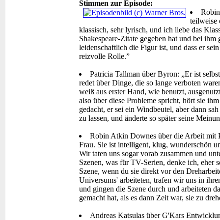
Stimmen zur Episode:
Robin
teilweise
klassisch, sehr lyrisch, und ich liebe das Kla
Shakespeare-Zitate gegeben hat und bei ihm ge
leidenschaftlich die Figur ist, und dass er sei
reizvolle Rolle.”
Patricia Tallman über Byron: „Er ist selbst
redet über Dinge, die so lange verboten waren,
weiß aus erster Hand, wie benutzt, ausgenutz
also über diese Probleme spricht, hört sie ihm
gedacht, er sei ein Windbeutel, aber dann sah
zu lassen, und änderte so später seine Meinun
Robin Atkin Downes über die Arbeit mit P
Frau. Sie ist intelligent, klug, wunderschön un
Wir taten uns sogar vorab zusammen und unter
Szenen, was für TV-Serien, denke ich, eher se
Szene, wenn du sie direkt vor den Dreharbeit
Universums' arbeiteten, trafen wir uns in ih
und gingen die Szene durch und arbeiteten da
gemacht hat, als es dann Zeit war, sie zu dreh
Andreas Katsulas über G'Kars Entwicklu