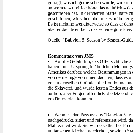
gefragt, was ich gerne sehen würde, wie sich 
antwortete – und Joe hörte das natürlich – 
geschrieben hat. In der vierten Staffel hatte 
geschrieben, wir sahen aber nie, worüber er g
Es ist nicht notwendigerweise so dass er dar
aber er dachte einfach, das sei eine gute Idee, 
Quelle: "Babylon 5: Season by Season-Guide
Kommentare von JMS
Auf die Gefahr hin, das Offensichtliche au
haben ihren Ursprung in ähnlichen Meinung
Amerikas darüber, welche Bestimmungen in de
von dem einige von ihnen dachten, dass es übe
genau denselben Gründen die Londo und ander
die Sklaverei, und wurde letzten Endes aus d
aufhob, aber Fragen offen ließ, die letztend
geklärt werden konnten.
Wenn es eine Passage aus "Babylon 5" gib
nachgedruckt, zitiert und referenziert wird, 
Mal rezitiert wird. Sie wurde seither bei Pred
unitarischen Kirchen wiederholt, sowie in