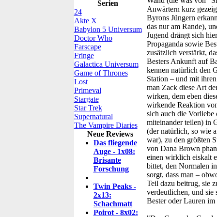
Wand (die was von "Sie
Serien
Anwärtern kurz gezeigt
24
Byrons Jüngern erkannt
Akte X
das nur am Rande), und 
Babylon 5 Universum
Jugend drängt sich hier
Doctor Who
Propaganda sowie Best
Farscape
zusätzlich verstärkt, d
Fringe
Besters Ankunft auf B
Galactica Universum
kennen natürlich den G
Game of Thrones
Station – und mit ihren
Lost
man Zack diese Art de
Primeval
wirken, dem eben diese
Stargate
wirkende Reaktion von 
Star Trek
sich auch die Vorlieb
Supernatural
miteinander teilen) in 
The Vampire Diaries
(der natürlich, so wie
Neue Reviews
war), zu den größten St
Das fliegende
von Dana Brown phantas
Auge - 1x08:
einen wirklich eiskalt
Brisante
bittet, den Normalen i
Forschung
sorgt, dass man – obwo
Teil dazu beitrug, sie 
Twin Peaks -
verdeutlichen, und si
2x13:
Bester oder Lauren im S
Schachmatt
Poirot - 8x02: