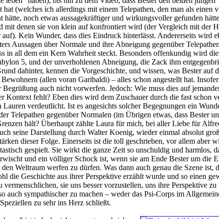
 leben" haben), bis hin zu dem Video, dass Bester den beiden jungen
 hat (welches ich allerdings mit einem Telepathen, den man als einen 
 hätte, noch etwas aussagekräftiger und wirkungsvoller gefunden hätte
mit denen sie von klein auf konfrontiert wird (der Vergleich mit der Hi
 auf). Kein Wunder, dass dies Eindruck hinterlässt. Andererseits wird e
ers Aussagen über Normale und ihre Abneigung gegenüber Telepathe
ass in all dem ein Kern Wahrheit steckt. Besonders offenkundig wird die
abylon 5, und der unverhohlenen Abneigung, die Zack ihm entgegenbri
rund dahinter, kennen die Vorgeschichte, und wissen, was Bester auf d
 Bewohnern (allen voran Garibaldi) – alles schon angestellt hat. Insofe
r Begrüßung auch nicht vorwerfen. Jedoch: Wie muss dies auf jemande
r Kontext fehlt? Eben dies wird dem Zuschauer durch die fast schon ve
Lauren verdeutlicht. Ist es angesichts solcher Begegnungen ein Wunde
e der Telepathen gegenüber Normalen (im Übrigen etwas, dass Bester u
Grenzen hält? Überhaupt zählte Laura für mich, bei aller Liebe für Alfre
 auch seine Darstellung durch Walter Koenig, wieder einmal absolut groß
ärken dieser Folge. Einerseits ist die toll geschrieben, vor allem aber wi
tisch gespielt. Sie wirkt die ganze Zeit so unschuldig und harmlos, d
 erwischt und ein völliger Schock ist, wenn sie am Ende Bester um die E
n den Weltraum werfen zu dürfen. Was dann auch genau die Szene ist, d
hl die Geschichte aus ihrer Perspektive erzählt wurde und so einen ge
zu vermenschlichen, sie uns besser vorzustellen, uns ihre Perspektive zu
e so auch sympathischer zu machen – weder das Psi-Corps im Allgemei
peziellen zu sehr ins Herz schließt.