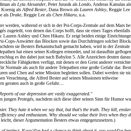
allman als
Lyta Alexander
, Peter Jurasik als
Londo
, Andreas Katsulas al
 Koenig als
Alfred Bester
, Dana Brown als
Lauren Ashley
, Reggie Lee
e als
Drake
, Reggie Lee als
Chen Hikaru
, u.a.
er werden, während er sich in der Psi-Corps-Zentrale auf dem Mars bef
és zugeteilt, von denen das Corps hofft, dass sie eines Tages ebenfalls 
n: Lauren Ashley und Chen Hikaru. Er zeigt beiden einige Einrichtunge
si-Cops-Anwärter das Blocken sowie das Durchdringen solcher Block
achdem sie Besters Bekanntschaft gemacht haben, wird in der Zentrale
lepathen hat einen seiner Kollegen ermordet, und ist daraufhin geflogen
rschlug es ihn dabei just nach Babylon 5. Alle Anzeichen deuten darauf
hreckliche Fähigkeiten verfügt, mit denen er den Geist anderer vernicht
 für Normale als auch für andere Telepathen eine große Gefahr dar. Best
auren und Chen auf seine Mission begleiten sollen. Dabei werden sie nic
n Verachtung, die Alfred Bester auf seinen Missionen teilweise
ern geraten auch in große Gefahr…
Reports of our depression are vastly exaggerated."
en jungen Protegés, nachdem sich diese über seinen Sinn für Humor wu
ier. They hate it when we say that, but that's the truth. They kill, ensla
efficiency and enthusiasm. Why should we value their lives when they d
ht leicht, dieser Argumentation Besters etwas entgegenzusetzen.)
f instinct. If you'd've had a chance to think about it, you would've be