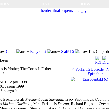
INKS
CHAT
JOBS
Guide
Babylon 5
Staffel 5
Das Corps de
losen
s Is Mother, The Corps Is Father
< Vorherige Episode
|
N
x13
Episode >
SA:
15. April 1998
06. Januar 1999
 Straczynski
e Boxleitner als
President John Sheridan
, Tracy Scoggins als
Captain 
ls
Michael Garibaldi
, Mira Furlan als
Delenn
, Richard Biggs als
Docto
l Mumy als
Lennier
, Stephen Furst als
Vir Cotto
, Jeff Conaway als
Secur