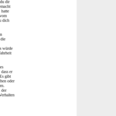
du dir
gemacht
 hatte
 vom
u dich
en
 die
ls würde
ahrheit
es
 dass er
Es gibt
chen oder
rn.
 der
Verhalten