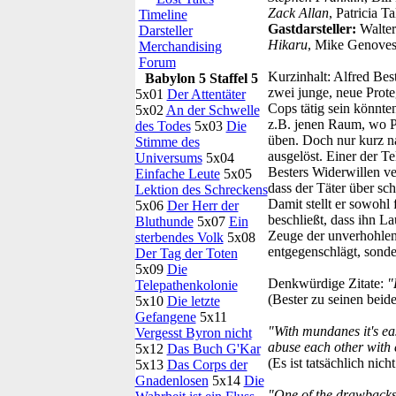
Zack Allan
, Patricia T
Timeline
Gastdarsteller:
Walter
Darsteller
Hikaru
, Mike Genoves
Merchandising
Forum
Kurzinhalt:
Alfred Best
Babylon 5 Staffel 5
zwei junge, neue Proteg
5x01
Der Attentäter
Cops tätig sein könnte
5x02
An der Schwelle
z.B. jenen Raum, wo P
des Todes
5x03
Die
üben. Doch nur kurz n
Stimme des
ausgelöst. Einer der Te
Universums
5x04
Besters Widerwillen ve
Einfache Leute
5x05
dass der Täter über sc
Lektion des Schreckens
Damit stellt er sowohl
5x06
Der Herr der
beschließt, dass ihn L
Bluthunde
5x07
Ein
Zeuge der unverhohlene
sterbendes Volk
5x08
entgegenschlägt, sond
Der Tag der Toten
5x09
Die
Denkwürdige Zitate:
"
Telepathenkolonie
(Bester zu seinen beid
5x10
Die letzte
Gefangene
5x11
"With mundanes it's eas
Vergesst Byron nicht
abuse each other with 
5x12
Das Buch G'Kar
(Es ist tatsächlich nic
5x13
Das Corps der
Gnadenlosen
5x14
Die
"One of the drawbacks o