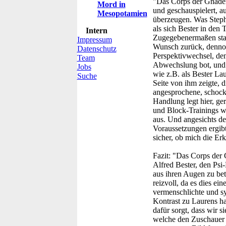
"Das Corps der Gnadenl
Mord in
und geschauspielert, 
Mesopotamien
überzeugen. Was Stephen
als sich Bester in den 
Intern
Zugegebenermaßen stan
Impressum
Wunsch zurück, dennoc
Datenschutz
Perspektivwechsel, den 
Team
Abwechslung bot, und 
Jobs
wie z.B. als Bester La
Suche
Seite von ihm zeigte, 
angesprochene, schocki
Handlung legt hier, ge
und Block-Trainings w
aus. Und angesichts de
Voraussetzungen ergibt
sicher, ob mich die Erk
Fazit:
"Das Corps der G
Alfred Bester, den Psi
aus ihren Augen zu bet
reizvoll, da es dies ein
vermenschlichte und sy
Kontrast zu Laurens ha
dafür sorgt, dass wir s
welche den Zuschauer 