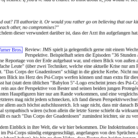
d out? I'll authorize it. Or would you rather go on believing that our k
 each other, no compromises?"
chdem dieser verwundert darüber ist, dass der Arzt ihn aufgefangen hat
Review:
JMS spielt ja gelegentlich gerne mit einem Wechs
Perspektive. Beispielhaft seien die Episoden "36 Stunden 
ne Reportage von der Erde aufgebaut war, und einen Blick von außen a
fache Leute" (über zwei Techniker, welche eine aktuelle Krise nur am
 "Das Corps der Gnadenlosen" schlägt in die gleiche Kerbe. Nicht nur
inen Blick ins Herz des Psi-Corps werfen können und man extra für die
sst hat (statt dem üblichen "Babylon 5"-Logo erscheint jenes des Psi-Co
rein aus der Perspektive von Bester und seinen beiden jungen Protegés
nten Hauptfiguren hier nur am Rande vorkommen, und eine vergleich
Letzteres mag nicht jedem schmecken, ich fand diesen Perspektivwechse
or allem auch höchst aufschlussreich. Ich sage nicht, dass mir danach B
al sympathisch wären (schon allein die letzte Szene schiebt da wirksam
ällt es nach "Das Corps der Gnadenlosen" zumindest leichter, sie zu ver
n dem Einblick in ihre Welt, die wir hier bekommen. Die Indoktrination 
 im Psi-Corps ständig entgegenschlägt, angefangen von den Sprüchen a