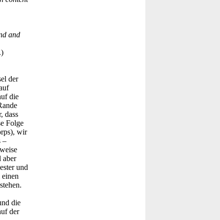
ind and
.)
el der
auf
uf die
 Rande
, dass
se Folge
rps), wir
 –
sweise
l aber
ester und
 einen
stehen.
und die
uf der