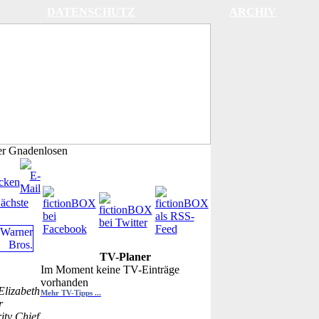
DATENSCHUTZ
ARCHIV
r Gnadenlosen
ächste
TV-Planer
Im Moment keine TV-Einträge
vorhanden
Elizabeth
Mehr TV-Tipps ...
r
ity Chief