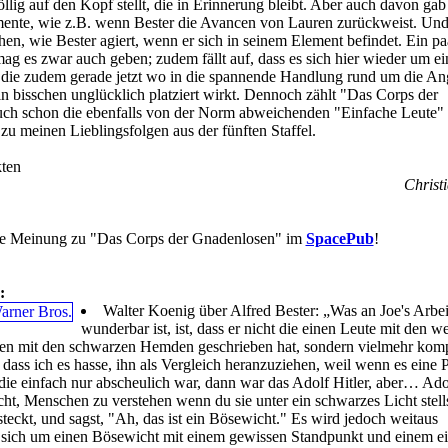
llig auf den Kopf stellt, die in Erinnerung bleibt. Aber auch davon gab
mente, wie z.B. wenn Bester die Avancen von Lauren zurückweist. Und
ehen, wie Bester agiert, wenn er sich in seinem Element befindet. Ein pa
mag es zwar auch geben; zudem fällt auf, dass es sich hier wieder um ei
 die zudem gerade jetzt wo in die spannende Handlung rund um die Ang
 bisschen unglücklich platziert wirkt. Dennoch zählt "Das Corps der
ch schon die ebenfalls von der Norm abweichenden "Einfache Leute"
zu meinen Lieblingsfolgen aus der fünften Staffel.
ten
Christi
re Meinung zu "Das Corps der Gnadenlosen" im
SpacePub
!
:
Walter Koenig über Alfred Bester: „Was an Joe's Arbeit
wunderbar ist, ist, dass er nicht die einen Leute mit den w
en mit den schwarzen Hemden geschrieben hat, sondern vielmehr kom
 dass ich es hasse, ihn als Vergleich heranzuziehen, weil wenn es eine 
ie einfach nur abscheulich war, dann war das Adolf Hitler, aber… Adol
icht, Menschen zu verstehen wenn du sie unter ein schwarzes Licht stell
steckt, und sagst, "Ah, das ist ein Bösewicht." Es wird jedoch weitaus
s sich um einen Bösewicht mit einem gewissen Standpunkt und einem e