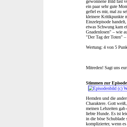
gewonnene Bild fast vö
ein paar sehr gute Mo
gefiel es mir, mal zu s
kleinere Kritikpunkte 
Einzelepisode handelt,
etwas Schwung kam ein
Gnadenlosen" – wie au
"Der Tag der Toten" – 
Wertung:
4 von 5 Punk
Mitreden!
Sagt uns eu
Stimmen zur Episode
Hemden und die ander
Charaktere. Gott weiß,
meinen Lebzeiten gab d
liebte Hunde. Es ist le
in die böse Schublade 
komplizierter, wenn e