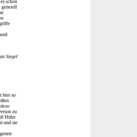
 es schon
 generell
ar
ne
riffe
 und
an Siegel
 hier so
eißen
plexe
Person zu
f Hitler
st und sie
igenen