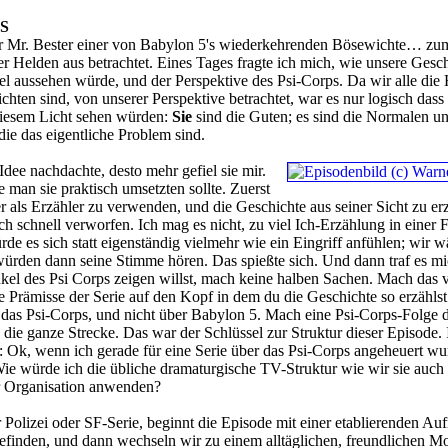
S
r Mr. Bester einer von Babylon 5's wiederkehrenden Bösewichte… zu
 Helden aus betrachtet. Eines Tages fragte ich mich, wie unsere Gesch
l aussehen würde, und der Perspektive des Psi-Corps. Da wir alle die
chten sind, von unserer Perspektive betrachtet, war es nur logisch dass
diesem Licht sehen würden:
Sie
sind die Guten; es sind die Normalen un
die das eigentliche Problem sind.
Idee nachdachte, desto mehr gefiel sie mir.
 man sie praktisch umsetzten sollte. Zuerst
er als Erzähler zu verwenden, und die Geschichte aus seiner Sicht zu er
ch schnell verworfen. Ich mag es nicht, zu viel Ich-Erzählung in einer 
 es sich statt eigenständig vielmehr wie ein Eingriff anfühlen; wir w
ürden dann seine Stimme hören. Das spießte sich. Und dann traf es mi
el des Psi Corps zeigen willst, mach keine halben Sachen. Mach das v
e Prämisse der Serie auf den Kopf in dem du die Geschichte so erzählst
 das Psi-Corps, und nicht über Babylon 5. Mach eine Psi-Corps-Folge d
ie ganze Strecke. Das war der Schlüssel zur Struktur dieser Episode. I
: Ok, wenn ich gerade für eine Serie über das Psi-Corps angeheuert w
ie würde ich die übliche dramaturgische TV-Struktur wie wir sie auch
r Organisation anwenden?
r Polizei oder SF-Serie, beginnt die Episode mit einer etablierenden Au
befinden, und dann wechseln wir zu einem alltäglichen, freundlichen 