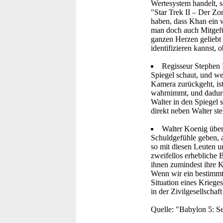
Wertesystem handelt, s
"Star Trek II – Der Zo
haben, dass Khan ein w
man doch auch Mitgefüh
ganzen Herzen geliebt 
identifizieren kannst,
Regisseur Stephen F
Spiegel schaut, und w
Kamera zurückgeht, ist 
wahrnimmt, und dadurch
Walter in den Spiegel 
direkt neben Walter ste
Walter Koenig über 
Schuldgefühle geben, ab
so mit diesen Leuten 
zweifellos erhebliche B
ihnen zumindest ihre K
Wenn wir ein bestimmte
Situation eines Krieges
in der Zivilgesellschaft
Quelle: "Babylon 5: S