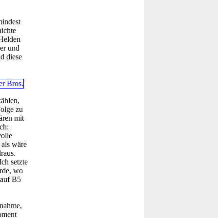
mindest
ichte
 Helden
 er und
d diese
zählen,
Folge zu
ären mit
ch:
olle
 als wäre
raus.
ch setzte
urde, wo
 auf B5
fnahme,
Moment