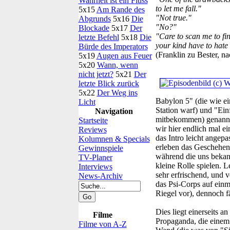
Wahrheit ist ein Fluss
to let me fall."
5x15
Am Rande des
"Not true."
Abgrunds
5x16
Die
"No?"
Blockade
5x17
Der
"Care to scan me to fin
letzte Befehl
5x18
Die
your kind have to hate
Bürde des Imperators
(Franklin zu Bester, na
5x19
Augen aus Feuer
5x20
Wann, wenn
nicht jetzt?
5x21
Der
letzte Blick zurück
5x22
Der Weg ins
Babylon 5" (die wie ei
Licht
Station warf) und "Ein
Navigation
mitbekommen) genannt.
Startseite
wir hier endlich mal e
Reviews
das Intro leicht angepa
Kolumnen & Specials
erleben das Geschehen 
Gewinnspiele
während die uns bekan
TV-Planer
kleine Rolle spielen. 
Interviews
sehr erfrischend, und v
News-Archiv
das Psi-Corps auf einm
Riegel vor), dennoch f
Dies liegt einerseits a
Filme
Propaganda, die einem
Filme von A-Z