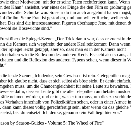
owie einer Motivation, mit der er seine Taten rechtfertigen kann. Wenn 
rn des Khan" ansiehst, war eines der Dinge die den Film so großartig 
undervoller Schurke war. So sehr du ihn auch ausgebuht haben magst,
l für ihn. Seine Frau ist gestorben, und nun will er Rache, weil er sie
hat. Das sind die interessantesten Figuren überhaupt: Jene, mit denen d
 obwohl sie Bösewichte sind.”
urst über die Spiegel-Szene: „Der Trick daran war, dass er zuerst in d
enn die Kamera sich wegdreht, der andere Kerl reinkommt. Dann wenn
der Spiegel leicht gekippt, aber so, dass man es in der Kamera nicht
 erhalten wir die Reflexion des anderen Kerls. Es sieht also so aus, a
schauen und die Reflexion des anderen Typens sehen, wenn dieser in W
ht.”
die letzte Szene: „Ich denke, sein Gewissen ist rein. Gelegentlich mag 
er ich glaube nicht, dass er sich selbst als böse sieht. Er denkt einfach,
umgehen muss, um die Chancengleichheit für seine Leute zu bewahren. 
eweise dafür, dass es Leute gibt die alle Telepathen am liebsten auslös
räfte nehmen würden, und er tut, was er tun muss, um dies zu verhinde
s Verhalten innerhalb von Polizeikräften sehen, oder in einer Armee in
, dann kann dieses völlig gerechtfertigt sein, aber wenn du das gleiche 
 siehst, bist du entsetzt. Ich denke, genau so ein Fall liegt hier vor.”
eason by Season-Guides - Volume 5: The Wheel of Fire"