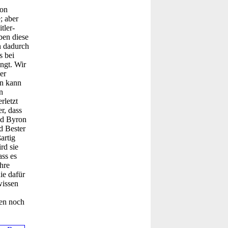
von
; aber
tler-
ben diese
n dadurch
s bei
ngt. Wir
er
rn kann
n
rletzt
r, dass
nd Byron
d Bester
artig
rd sie
ass es
hre
ie dafür
wissen
nen noch