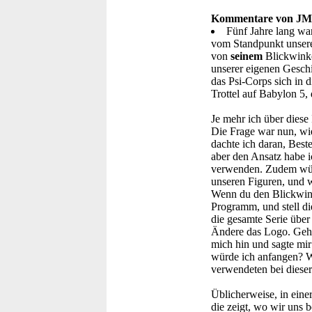
Kommentare von JM
Fünf Jahre lang wa
vom Standpunkt unserer
von
seinem
Blickwinke
unserer eigenen Geschi
das Psi-Corps sich in 
Trottel auf Babylon 5, 
Je mehr ich über diese 
Die Frage war nun, wie
dachte ich daran, Best
aber den Ansatz habe i
verwenden. Zudem würde
unseren Figuren, und w
Wenn du den Blickwink
Programm, und stell di
die gesamte Serie über
Ändere das Logo. Geh d
mich hin und sagte mir
würde ich anfangen? W
verwendeten bei diese
Üblicherweise, in eine
die zeigt, wo wir uns 