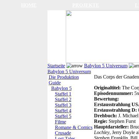
HOME
PROJEKTE
L
Startseite
Babylon 5 Universum
Babylon 5 Universum
Das Corps der Gnaden
Die Produktion
Guide
Originaltitel:
The Corp
Babylon 5
Episodennummer:
5
Staffel 1
Bewertung:
Staffel 2
Erstausstrahlung U
Staffel 3
Erstausstrahlung D:
Staffel 4
Drehbuch:
J. Michael
Staffel 5
Regie:
Stephen Furst
Filme
Hauptdarsteller:
Bruc
Romane & Comics
Lochley
, Jerry Doyle a
Crusade
Stephen Franklin
, Bil
Lost Tales