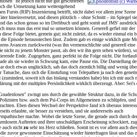
osen" ist jedoch nicht nur gut geschrieben
auch die Umsetzung kann weitestgehend
 Fursts (RIP) Inszenierung betrifft, sticht dabei vor allem jene Szene 
Täter hineinversetzt, und diesen plötzlich – ohne Schnitt – im Spiegel sie
d das schon genau so im Drehbuch und geht somit auf JMS' ausdrück
h muss man das erst mal so umsetzen können. Generell gefiel mir der
diese Folge bietet, gemein gut; nicht zuletzt, da es wieder einmal ein 
die Episode herausstechen lässt. Zudem gab es einige wirklich gute M
urens Avancen zurückweist (was ihn vermenschlichte und generell eine
die nicht zu jenem Monster passt, als den wir ihn gern sehen würden), s
erende Ende. Zugegeben, ganz perfekt ist die Folge nicht. Die fortlau
rade als sie wieder in Schwung kam, eine Pause ein. Die Darstellung de
ar doch etwas unglücklich, sah das doch ziemlich billig und wenig üb
r Tatsache, dass sich die Einstufung von Telepathen ja nach den geneti
 (zumindest, soweit ich das bislang verstanden habe) bin ich mir auch n
lärung mit der multiplen Persönlichkeit wirklich überzeugt. Aber: Sei's
nadenlosen" zwingt uns durch die gewählte Struktur dazu, in die Sch
-Polizisten bzw. auch dem Psi-Corps im Allgemeinen zu schlüpfen, und 
rachten. Eben diesen Wechsel der Perspektive fand ich überaus interes
erseits erlaubte, sie besser zu verstehen, und sie andererseits auch
mpathischer machte. Wobei die letzte Szene, die gerade auch durch de
rmlosem Auftreten und ihrer unschuldigen Erscheinung schockiert, zug
ie auch nicht
zu
sehr ins Herz schließen. Somit ist es vor allem auch die
die zuvor gewonnene Einschätzung wieder hinterfragen lässt und das 