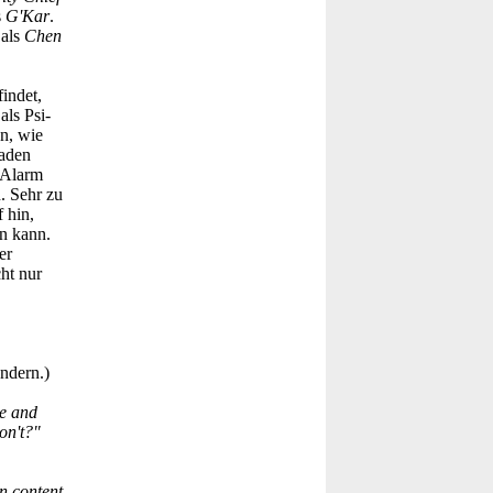
s
G'Kar
.
 als
Chen
indet,
als Psi-
n, wie
aden
 Alarm
. Sehr zu
 hin,
en kann.
er
ht nur
ndern.)
ve and
on't?"
en content