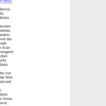
hervor,
ht.
lichen
bisschen
omente,
 andere
owie das
fende
s Scan-
erzeugend
schen
icht
 drum.
uhe von
die Welt
sant und
n
leich
se Szene,
zuvor