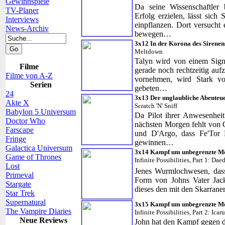
Gewinnspiele
Da seine Wissenschaftler
TV-Planer
Erfolg erzielen, lässt sic
Interviews
einpflanzen. Dort versucht
News-Archiv
bewegen…
3x12 In der Korona des Sirenen
Meltdown
Talyn wird von einem Signa
Filme
gerade noch rechtzeitig au
Filme von A-Z
vornehmen, wird Stark v
Serien
gebeten…
24
3x13 Der unglaubliche Abenteue
Akte X
Scratch 'N' Sniff
Babylon 5 Universum
Da Pilot ihrer Anwesenhei
Doctor Who
nächsten Morgen fehlt von C
Farscape
und D'Argo, dass Fe'Tor
Fringe
gewinnen…
Galactica Universum
3x14 Kampf um unbegrenzte Mög
Game of Thrones
Infinite Possibilities, Part 1: D
Lost
Jenes Wurmlochwesen, dass
Primeval
Form von Johns Vater Jack
Stargate
dieses den mit den Skarrane
Star Trek
Supernatural
3x15 Kampf um unbegrenzte Mög
The Vampire Diaries
Infinite Possibilities, Part 2: Icar
Neue Reviews
John hat den Kampf gegen d