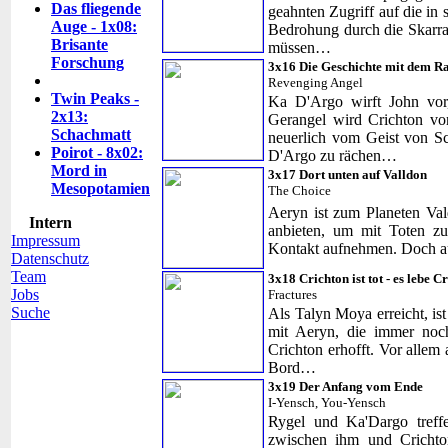
Das fliegende
geahnten Zugriff auf die i
Auge - 1x08:
Bedrohung durch die Skarra
Brisante
müssen…
Forschung
3x16 Die Geschichte mit dem R
Revenging Angel
Twin Peaks -
Ka D'Argo wirft John vor,
2x13:
Gerangel wird Crichton vo
Schachmatt
neuerlich vom Geist von Sco
Poirot - 8x02:
D'Argo zu rächen…
Mord in
3x17 Dort unten auf Valldon
Mesopotamien
The Choice
Aeryn ist zum Planeten Val
Intern
anbieten, um mit Toten z
Impressum
Kontakt aufnehmen. Doch a
Datenschutz
Team
3x18 Crichton ist tot - es lebe C
Jobs
Fractures
Suche
Als Talyn Moya erreicht, is
mit Aeryn, die immer noch
Crichton erhofft. Vor allem
Bord…
3x19 Der Anfang vom Ende
I-Yensch, You-Yensch
Rygel und Ka'Dargo treff
zwischen ihm und Crichto