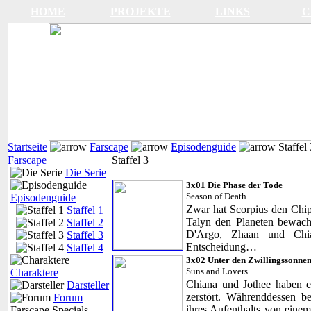
HOME
PROJEKTE
LINKS
C
Startseite
Farscape
Episodenguide
Staffel 
Farscape
Staffel 3
Die Serie
3x01 Die Phase der Tode
Season of Death
Episodenguide
Zwar hat Scorpius den Chip
Staffel 1
Talyn den Planeten bewache
Staffel 2
D'Argo, Zhaan und Chia
Staffel 3
Entscheidung…
Staffel 4
3x02 Unter den Zwillingssonnen
Suns and Lovers
Charaktere
Chiana und Jothee haben e
Darsteller
zerstört. Währenddessen 
Forum
ihres Aufenthalts von eine
Farscape Specials