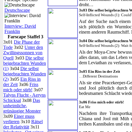
droht…
Deutschscape
3x03 Die selbst beigebrachten 
Self-Inflicted Wounds (1): Could'
Auf der Suche nach einem P
Interview: David
sich plötzlich ein Wurmlo
Franklin
einem anderen Raumschiff. N
Farscape Staffel 3
3x04 Die selbst beigebrachten 
3x01
Die Phase der
Self-Inflicted Wounds (2): Wait f
Tode
3x02
Unter den
Als der Moya-Crew bewusst 
Zwillingssonnen von
alles daran, um das Leben 
Quell
3x03
Die selbst
dem Leviathan zu verlassen
beigebrachten Wunden
(1)
3x04
Die selbst
3x05 Ein Riss in der Zeit
beigebrachten Wunden
…Different Destinations
(2)
3x05
Ein Riss in
Als sie eine Peacekeeper-G
der Zeit
3x06
Friss
und Jool plötzlich durch d
mich oder stirb!
3x07
bedeutsamen Schlacht wiede
Talyns Flucht - Aeryns
Schicksal
3x08
Das
3x06 Friss mich oder stirb!
unheimliche,
Eat Me
grünäugige Monster
Nachdem ihre Transportka
3x09
Einer muss
Chiana und Jool mit Müh 
verlieren
3x10
Rätsel
treiben Kannibalen und ein
der Relativität
3x11