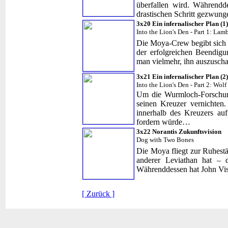
überfallen wird. Währendd
drastischen Schritt gezwu
3x20 Ein infernalischer Plan (1)
Into the Lion's Den - Part 1: Lam
Die Moya-Crew begibt sich f
der erfolgreichen Beendigu
man vielmehr, ihn auszusc
3x21 Ein infernalischer Plan (2)
Into the Lion's Den - Part 2: Wol
Um die Wurmloch-Forschung
seinen Kreuzer vernichten
innerhalb des Kreuzers auf
fordern würde…
3x22 Norantis Zukunftsvision
Dog with Two Bones
Die Moya fliegt zur Ruhestä
anderer Leviathan hat – 
Währenddessen hat John Vis
[ Zurück ]