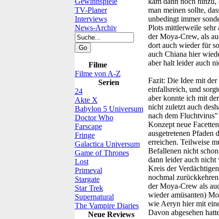
Gewinnspiele
kam dann noch hinzu, d
TV-Planer
man meinen sollte, das
Interviews
unbedingt immer sonderl
News-Archiv
Plots mittlerweile seh
der Moya-Crew, als auc
dort auch wieder für 
auch Chiana hier wied
aber halt leider auch 
Filme
Filme von A-Z
Fazit:
Die Idee mit der
Serien
einfallsreich, und sor
24
aber konnte ich mit de
Akte X
nicht zuletzt auch desh
Babylon 5 Universum
nach dem Fluchtvirus" 
Doctor Who
Konzept neue Facetten 
Farscape
ausgetretenen Pfaden d
Fringe
erreichen. Teilweise m
Galactica Universum
Befallenen nicht schon 
Game of Thrones
dann leider auch nicht 
Lost
Kreis der Verdächtigen 
Primeval
nochmal zurückkehren k
Stargate
der Moya-Crew als auc
Star Trek
wieder amüsanten) Mome
Supernatural
wie Aeryn hier mit ein
The Vampire Diaries
Davon abgesehen hatte 
Neue Reviews