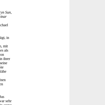
ryn Sun
,
inar
ichael
gt, in
n, mit
es als
von
n ihrer
seine
Sie
 Nähe
fnen
en
Das
war sehr