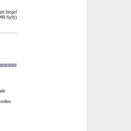
an Siegel
999 Syfy)
nde
werden