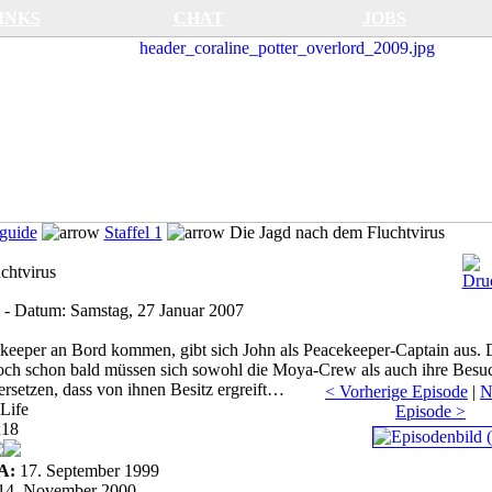
INKS
CHAT
JOBS
guide
Staffel 1
Die Jagd nach dem Fluchtvirus
chtvirus
-
Datum:
Samstag, 27 Januar 2007
keeper an Bord kommen, gibt sich John als Peacekeeper-Captain aus. 
och schon bald müssen sich sowohl die Moya-Crew als auch ihre Besuc
rsetzen, dass von ihnen Besitz ergreift…
< Vorherige Episode
|
N
Life
Episode >
x18
A:
17. September 1999
14. November 2000