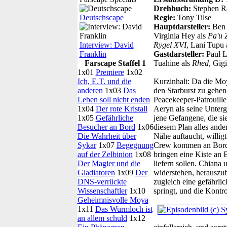
Drehbuch:
Stephen R
Deutschscape
Regie:
Tony Tilse
Hauptdarsteller:
Ben
Virginia Hey als
Pa'u 
Interview: David
Rygel XVI
, Lani Tupu 
Franklin
Gastdarsteller:
Paul 
Farscape Staffel 1
Tuahine als
Rhed
, Gig
1x01
Premiere
1x02
Ich, E.T. und die
Kurzinhalt:
Da die Moya
anderen
1x03
Das
den Starburst zu gehen,
Leben soll nicht enden
Peacekeeper-Patrouille 
1x04
Der rote Kristall
Aeryn als seine Unterg
1x05
Gefährliche
jene Gefangene, die sie
Besucher an Bord
1x06
diesem Plan alles ander
Die Wahrheit über
Nähe auftaucht, willig
Sykar
1x07
Begegnung
Crew kommen an Bord, o
auf der Zelbinion
1x08
bringen eine Kiste an 
Der Magier und die
liefern sollen. Chiana 
Gladiatoren
1x09
Der
widerstehen, herauszufi
DNS-verrückte
zugleich eine gefährli
Wissenschaftler
1x10
springt, und die Kont
Geheimnisvolle Moya
1x11
Das Wurmloch ist
an allem schuld
1x12