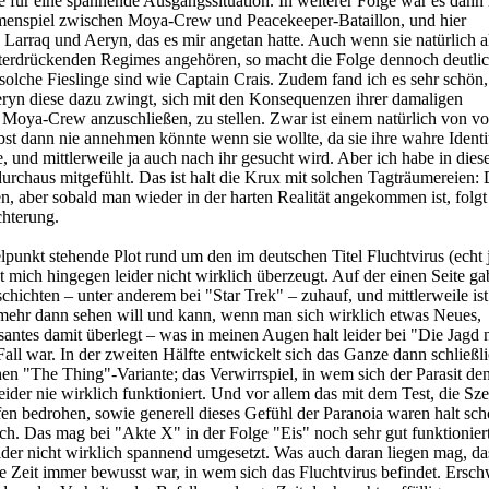
te für eine spannende Ausgangssituation. In weiterer Folge war es dann i
enspiel zwischen Moya-Crew und Peacekeeper-Bataillon, und hier
Larraq und Aeryn, das es mir angetan hatte. Auch wenn sie natürlich a
nterdrückenden Regimes angehören, so macht die Folge dennoch deutlic
 solche Fieslinge sind wie Captain Crais. Zudem fand ich es sehr schön,
ryn diese dazu zwingt, sich mit den Konsequenzen ihrer damaligen
 Moya-Crew anzuschließen, zu stellen. Zwar ist einem natürlich von vo
elbst dann nie annehmen könnte wenn sie wollte, da sie ihre wahre Identit
, und mittlerweile ja auch nach ihr gesucht wird. Aber ich habe in dies
chaus mitgefühlt. Das ist halt die Krux mit solchen Tagträumereien: 
ten, aber sobald man wieder in der harten Realität angekommen ist, folgt
chterung.
lpunkt stehende Plot rund um den im deutschen Titel Fluchtvirus (echt j
t mich hingegen leider nicht wirklich überzeugt. Auf der einen Seite ga
chichten – unter anderem bei "Star Trek" – zuhauf, und mittlerweile ist
 mehr dann sehen will und kann, wenn man sich wirklich etwas Neues,
ssantes damit überlegt – was in meinen Augen halt leider bei "Die Jagd
Fall war. In der zweiten Hälfte entwickelt sich das Ganze dann schließl
en "The Thing"-Variante; das Verwirrspiel, in wem sich der Parasit de
leider nie wirklich funktioniert. Und vor allem das mit dem Test, die Sz
ffen bedrohen, sowie generell dieses Gefühl der Paranoia waren halt sch
sch. Das mag bei "Akte X" in der Folge "Eis" noch sehr gut funktionier
eider nicht wirklich spannend umgesetzt. Was auch daran liegen mag, da
e Zeit immer bewusst war, in wem sich das Fluchtvirus befindet. Ersc