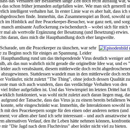
ass das Verhalten der Befallenen lange Zeit doch recht auffällig war, 
s das schon früher jemanden aufgefallen wäre. Wie man sich generell n
ich intelligent verhalten hat. In erster Linie war es aber halt, dass ich 
r abgedroschen finde. Immerhin, das Zusammenspiel an Bord, sowohl un
h im Hinblick auf ihre Peacekeeper-Besucher, war ganz nett, und sorg
so manch amüsante Auflockerung zwischendurch – wobei sich für mich 
er mal als wertvolle Ergänzung der Besatzung (und Besetzung) erwies.
nichts daran, dass mich die Haupthandlung doch eher langweilte.
 Scharade, um die Peacekeeper zu täuschen, war sehr
gte zu Beginn noch für einiges an Spannung. Leider
r Haupthandlung rund um das titelspendende Virus deutlich weniger an
alb, als das nun wahrlich nicht gerade die originellste Idee war, und es
leider auch verabsäumt, diesem mittlerweile doch recht abgedroschene
abzugewinnen. Stattdessen wandelt man in den mittlerweile doch rech
er Vorläufer, nicht zuletzt "The Thing", ohne jedoch dessen Qualität zu
usste man sich auch wundern, dass das verdächtige Verhalten von den
viel früher aufgefallen ist. Und das Verwirrspiel im letzten Drittel hat f
wirklich funktioniert, was wohl nicht zuletzt auch daran liegen mag, da
aufgrund der Tatsache, dass das Virus ja zu einem bereits befallenen Wi
onnte, sehr eingeschränkt war. Immerhin, die Interaktionen sowohl in
h mit den Peacekeepern sorgte für den einen oder anderen netten (und
nt; vor allem aber fand ich sehr interessant – und auch ansatzweise t
em alternativen Verlauf, den ihr Leben hätte nehmen können, konfrontie
mir "Die Jagd nach dem Fluchtvirus" aber leider nicht viel zu bieten.