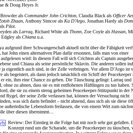
ae & Doug Heyes Jr.
 Browder als
Commander John Crichton
, Claudia Black als
Officer Ae
Zotoh Zhaan
, Anthony Simcoe als
Ka D'Argo
, Jonathan Hardy als
Dom
als
Pilot
.
Leyden als
Larraq
, Richard White als
Thonn
, Zoe Coyle als
Hassan
, M
i Edgley als
Chiana
u.a.
 aufgrund ihrer Schwangerschaft aktuell nicht über die Fähigkeit verfü
 hat John einen alternativen Plan dafür ersonnen, falls man von einer
aufgelesen wird: In diesem Fall will sich Crichton als Captain ausgebe
ebene und Chiana als seine persönliche Sklavin. Die anderen sollen ind
 ja eigentlich auch sind, in der Zelle verbringen. Vor allem D'Argo ist 
e als begeistert, als dann jedoch tatsächlich ein Schiff der Peacekeeper i
t er ein, ihm eine Chance zu geben. Die Täuschung gelingt: Larraq und 
hne zu ahnen, dass sie es mit entflohenen Häftlingen zu tun haben. 
Bord, die sie zu einem streng geheimen Peacekeeper-Stützpunkt in der
und Rygel, der seine Zelle verlassen hat, können der Versuchung nicht
nden, was sich darin befindet – nicht ahnend, dass sich als sie diese öf
che außerirdische Lebensform freilassen, die von einem Wirt zum nächst
rolle über diesen übernimmt…
Review:
Der Einstieg in die Folge hat mir noch sehr gut gefallen. 
Konzept rund um die Scharade, um die Peacekeeper zu täuschen, 