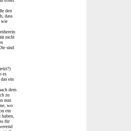
n erster
lle den
h, dass
 wie
rnherein
ät nicht
en
Die sind
etzt?)
b es
 das ein
 nach dem
ich zu
nn nun
ene, wo
on ein
t haben,
ss für
hwerend