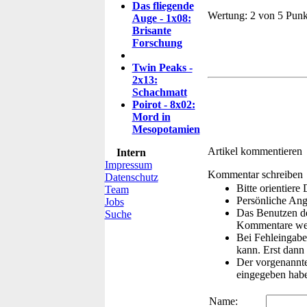
Das fliegende
Wertung:
2 von 5 Punk
Auge - 1x08:
Brisante
Forschung
Twin Peaks -
2x13:
Schachmatt
Poirot - 8x02:
Mord in
Mesopotamien
Artikel kommentieren
Intern
Impressum
Kommentar schreiben
Datenschutz
Bitte orientier
Team
Persönliche Ang
Jobs
Das Benutzen de
Suche
Kommentare wer
Bei Fehleingaben
kann. Erst dann 
Der vorgenannte 
eingegeben hab
Name: