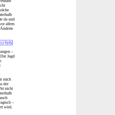
weshalb
icht
solche
terhalb
te da und
vor allem
 Änderte
fangen –
 "Die Jagd
n
t
ür mich
ss der
rt nicht
nerhalb
 auch
ragisch –
rt wird.