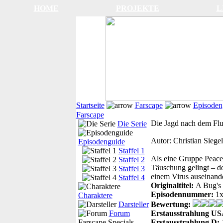
HOME
PROJEKTE
L
Startseite
Farscape
Episoden
Farscape
Die Jagd nach dem Flu
Die Serie
Autor:
Christian Siegel
Episodenguide
Staffel 1
Als eine Gruppe Peace
Staffel 2
Täuschung gelingt – d
Staffel 3
einem Virus auseinande
Staffel 4
Originaltitel:
A Bug's 
Episodennummer:
1
Charaktere
Darsteller
Bewertung:
Forum
Erstausstrahlung US
Farscape Specials
Erstausstrahlung D: