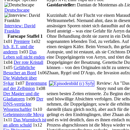
Gastdarsteller:
Damian de Montemas als
Li
Deutschscape
Kurzinhalt:
Auf der Flucht vor einem Maraude
Weltraumnebel. Niemand ahnt, dass in diesem 
Interview: David
ansässigen Sporen nistet sich daraufhin auf d
Franklin
Bord ansteigt – was eine Gefahr für Aeryn dar
Farscape Staffel 1
Ohne Behandlung droht sie zuerst in ein Del
1x01
Premiere
1x02
sogenannten lebenden Tod, zu verfallen. Auf 
Ich, E.T. und die
einen riesigen Käfer. Beim Versuch, ihn gefa
anderen
1x03
Das
Autopsie, und ist erstaunt, als sie Crichtons
Leben soll nicht enden
eine Doppelgängerin von Aeryn, und tötet dies
1x04
Der rote Kristall
Doppelgänger der Besatzung. Genetische Dupli
1x05
Gefährliche
können – von den Originalen nicht zu untersc
Besucher an Bord
1x06
Zhaan, Rygel und D'Argo, die Invasion auf
Die Wahrheit über
Sykar
1x07
Begegnung
Review:
An "Das L
auf der Zelbinion
1x08
Story rund um die
Der Magier und die
seinen besten Zeiten erinnerte. Zu Beginn de
Gladiatoren
1x09
Der
und böswillige Absichten verfolgen. Die se
DNS-verrückte
nehmen, die Doppelgänger, sowie die erhöhte
Wissenschaftler
1x10
darstellt (dazu gleich noch), aber auch für d
Geheimnisvolle Moya
gelingt es den Eindringlingen, über Zhaan a
1x11
Das Wurmloch ist
und es wird deutlich, dass es ihnen einfach n
an allem schuld
1x12
Prozess abgeschlossen ist die Moya wieder v