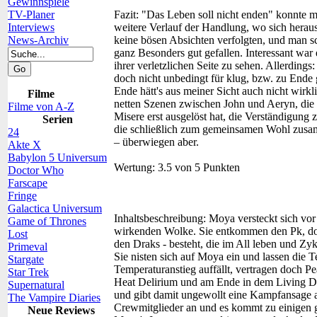
Gewinnspiele
TV-Planer
Fazit:
"Das Leben soll nicht enden" konnte mi
Interviews
weitere Verlauf der Handlung, wo sich herauss
News-Archiv
keine bösen Absichten verfolgten, und man sch
ganz Besonders gut gefallen. Interessant wa
ihrer verletzlichen Seite zu sehen. Allerding
doch nicht unbedingt für klug, bzw. zu End
Ende hätt's aus meiner Sicht auch nicht wirkl
Filme
netten Szenen zwischen John und Aeryn, die 
Filme von A-Z
Misere erst ausgelöst hat, die Verständigung
Serien
die schließlich zum gemeinsamen Wohl zusam
24
– überwiegen aber.
Akte X
Babylon 5 Universum
Wertung:
3.5 von 5 Punkten
Doctor Who
Farscape
Fringe
Galactica Universum
Inhaltsbeschreibung:
Moya versteckt sich vor
Game of Thrones
wirkenden Wolke. Sie entkommen den Pk, doch
Lost
den Draks - besteht, die im All leben und Zy
Primeval
Sie nisten sich auf Moya ein und lassen die Te
Stargate
Temperaturanstieg auffällt, vertragen doch P
Star Trek
Heat Delirium und am Ende in dem Living De
Supernatural
und gibt damit ungewollt eine Kampfansage a
The Vampire Diaries
Crewmitglieder an und es kommt zu einigen 
Neue Reviews