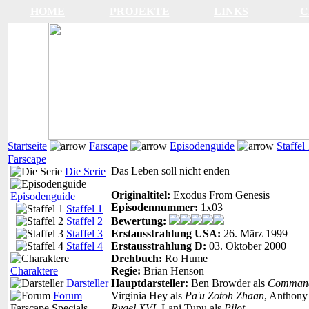
HOME
PROJEKTE
LINKS
C
Startseite
Farscape
Episodenguide
Staffel
Farscape
Das Leben soll nicht enden
Die Serie
Originaltitel:
Exodus From Genesis
Episodenguide
Episodennummer:
1x03
Staffel 1
Staffel 2
Bewertung:
Staffel 3
Erstausstrahlung USA:
26. März 1999
Staffel 4
Erstausstrahlung D:
03. Oktober 2000
Drehbuch:
Ro Hume
Charaktere
Regie:
Brian Henson
Darsteller
Hauptdarsteller:
Ben Browder als
Command
Forum
Virginia Hey als
Pa'u Zotoh Zhaan
, Anthony
Farscape Specials
Rygel XVI
, Lani Tupu als
Pilot
.