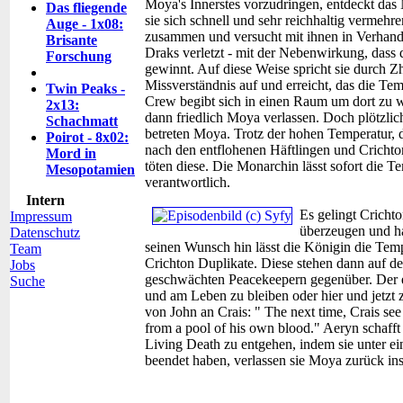
Moya's Innerstes vorzudringen, entdeckt das 
Das fliegende
sie sich schnell und sehr reichhaltig vermeh
Auge - 1x08:
zusammen und versucht mit ihnen in Verhandl
Brisante
Draks verletzt - mit der Nebenwirkung, dass 
Forschung
gewinnt. Auf diese Weise spricht sie durch Z
Missverständnis auf und erreicht, das die Te
Twin Peaks -
Crew begibt sich in einen Raum um dort zu w
2x13:
dann friedlich Moya verlassen. Doch plötzli
Schachmatt
betreten Moya. Trotz der hohen Temperatur, d
Poirot - 8x02:
nach den entflohenen Häftlingen und Crichto
Mord in
töten diese. Die Monarchin lässt sofort die 
Mesopotamien
verantwortlich.
Intern
Es gelingt Cricht
Impressum
überzeugen und ha
Datenschutz
seinen Wunsch hin lässt die Königin die Temp
Team
Crichton Duplikate. Diese stehen dann auf de
Jobs
geschwächten Peacekeepern gegenüber. Der ec
Suche
und am Leben zu bleiben oder hier und jetzt z
von John an Crais: " The next time, Crais see 
from a pool of his own blood." Aeryn schaff
Living Death zu entgehen, indem sie unter e
beendet haben, verlassen sie Moya zurück in