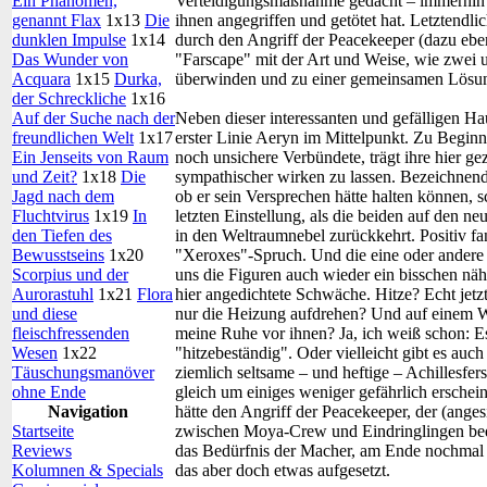
Ein Phänomen,
Verteidigungsmaßnahme gedacht – immerhin w
genannt Flax
1x13
Die
ihnen angegriffen und getötet hat. Letztendli
dunklen Impulse
1x14
durch den Angriff der Peacekeeper (dazu eben
Das Wunder von
"Farscape" mit der Art und Weise, wie zwei 
Acquara
1x15
Durka,
überwinden und zu einer gemeinsamen Lösung
der Schreckliche
1x16
Auf der Suche nach der
Neben dieser interessanten und gefälligen Ha
freundlichen Welt
1x17
erster Linie Aeryn im Mittelpunkt. Zu Beginn
Ein Jenseits von Raum
noch unsichere Verbündete, trägt ihre hier gez
und Zeit?
1x18
Die
sympathischer wirken zu lassen. Bezeichnen
Jagd nach dem
ob er sein Versprechen hätte halten können, 
Fluchtvirus
1x19
In
letzten Einstellung, als die beiden auf den 
den Tiefen des
in den Weltraumnebel zurückkehrt. Positiv fa
Bewusstseins
1x20
"Xeroxes"-Spruch. Und die eine oder andere 
Scorpius und der
uns die Figuren auch wieder ein bisschen näh
Aurorastuhl
1x21
Flora
hier angedichtete Schwäche. Hitze? Echt jetz
und diese
nur die Heizung aufdrehen? Und auf einem W
fleischfressenden
meine Ruhe vor ihnen? Ja, ich weiß schon: E
Wesen
1x22
"hitzebeständig". Oder vielleicht gibt es auc
Täuschungsmanöver
ziemlich seltsame – und heftige – Achillesfe
ohne Ende
gleich um einiges weniger gefährlich erschein
Navigation
hätte den Angriff der Peacekeeper, der (ange
Startseite
zwischen Moya-Crew und Eindringlingen bedro
Reviews
das Bedürfnis der Macher, am Ende nochmal 
Kolumnen & Specials
das aber doch etwas aufgesetzt.