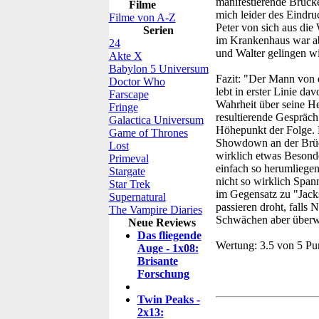
manifestierende Brücke
Filme
mich leider des Eindru
Filme von A-Z
Peter von sich aus die 
Serien
im Krankenhaus war abe
24
und Walter gelingen wi
Akte X
Babylon 5 Universum
Fazit:
"Der Mann von d
Doctor Who
lebt in erster Linie dav
Farscape
Wahrheit über seine He
Fringe
resultierende Gespräc
Galactica Universum
Höhepunkt der Folge. D
Game of Thrones
Showdown an der Brück
Lost
wirklich etwas Besonde
Primeval
einfach so herumliegen
Stargate
nicht so wirklich Span
Star Trek
im Gegensatz zu "Jacks
Supernatural
passieren droht, falls 
The Vampire Diaries
Schwächen aber überw
Neue Reviews
Das fliegende
Wertung:
3.5 von 5 Pu
Auge - 1x08:
Brisante
Forschung
Twin Peaks -
2x13: