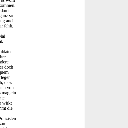
 es wohl
bekommen.
 damit
 ganz so
ung auch
r fehlt,
Mal
t.
oldaten
ihre
ndere
er doch
equem
rlegen
h, dass
auch von
s mag ein
hte
o wirkt
mmt die
olizisten
gsam