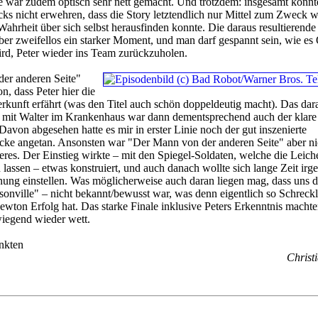
 war zudem optisch sehr nett gemacht. Und trotzdem: insgesamt konnt
cks nicht erwehren, dass die Story letztendlich nur Mittel zum Zweck w
Wahrheit über sich selbst herausfinden konnte. Die daraus resultierend
r zweifellos ein starker Moment, und man darf gespannt sein, wie es 
rd, Peter wieder ins Team zurückzuholen.
er anderen Seite"
on, dass Peter hier die
rkunft erfährt (was den Titel auch schön doppeldeutig macht). Das dar
h mit Walter im Krankenhaus war dann dementsprechend auch der klare
avon abgesehen hatte es mir in erster Linie noch der gut inszenierte
e angetan. Ansonsten war "Der Mann von der anderen Seite" aber ni
res. Der Einstieg wirkte – mit den Spiegel-Soldaten, welche die Leich
 lassen – etwas konstruiert, und auch danach wollte sich lange Zeit ir
nung einstellen. Was möglicherweise auch daran liegen mag, dass uns d
onville" – nicht bekannt/bewusst war, was denn eigentlich so Schreckl
Newton Erfolg hat. Das starke Finale inklusive Peters Erkenntnis machte
iegend wieder wett.
nkten
Christi