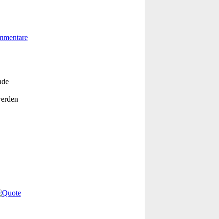
nde
werden