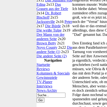
2x12
Das Summen von
eingestreut werden (wi
Edina
2x13
Das
kommen musste: Walter 
Grauen aus der Tiefe
Ich bleibe dabei: Wenn
2x14
Dr. Robert
zumindest offen zuzuge
Bischoff
2x15
groß, wie er es jetzt 
Jacksonville
2x16
Peter
noch der "Verrat" hinz
2x17
Die Bürde
2x18
weil das er das erstmal
Die weiße Tulpe
2x19
allerdings, dass diese
Der Mann von der
"Dad" genannt hat. Das
anderen Seite
2x20
Brown Betty
2x21
Den Einstieg fand ich a
Noyo County
2x22
Die
aus dem Parallelunivers
andere Seite (1)
2x23
Tarnung von vornherein
Die andere Seite (2)
Seite auf ihre Anwese
Navigation
ja eigentlich, verdeck
Startseite
geschrieben (weil natü
Reviews
müssen, wie Olivia & C
Kolumnen & Specials
das mit dem Portal ja 
Gewinnspiele
der anderen Seite, ode
TV-Planer
Unterschied sein, ob m
Interviews
Menschen, aber wenn de
News-Archiv
es doch ziemlich selts
Folge dann nochmal so 
spannenden und gelunge
durchschaut, sowie gen