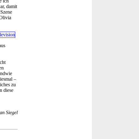
e ich
ar, damit
e Szene
Olivia
aus
cht
en
gendwie
iesmal –
iches zu
n diese
an Siegel