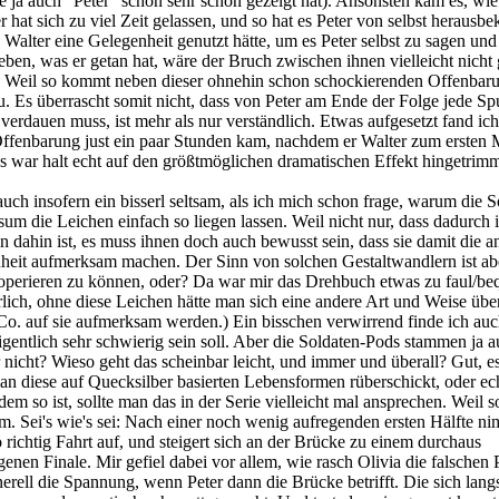
e ja auch "Peter" schon sehr schön gezeigt hat). Ansonsten kam es, wie
hat sich zu viel Zeit gelassen, und so hat es Peter von selbst heraus
 Walter eine Gelegenheit genutzt hätte, um es Peter selbst zu sagen und
ben, was er getan hat, wäre der Bruch zwischen ihnen vielleicht nicht
ist. Weil so kommt neben dieser ohnehin schon schockierenden Offenbar
u. Es überrascht somit nicht, dass von Peter am Ende der Folge jede Spu
 verdauen muss, ist mehr als nur verständlich. Etwas aufgesetzt fand ich
 Offenbarung just ein paar Stunden kam, nachdem er Walter zum ersten 
 war halt echt auf den größtmöglichen dramatischen Effekt hingetrimm
uch insofern ein bisserl seltsam, als ich mich schon frage, warum die S
um die Leichen einfach so liegen lassen. Weil nicht nur, dass dadurch 
 dahin ist, es muss ihnen doch auch bewusst sein, dass sie damit die a
nheit aufmerksam machen. Der Sinn von solchen Gestaltwandlern ist ab
t operieren zu können, oder? Da war mir das Drehbuch etwas zu faul/b
rlich, ohne diese Leichen hätte man sich eine andere Art und Weise übe
o. auf sie aufmerksam werden.) Ein bisschen verwirrend finde ich auc
eigentlich sehr schwierig sein soll. Aber die Soldaten-Pods stammen ja 
r nicht? Wieso geht das scheinbar leicht, und immer und überall? Gut, e
an diese auf Quecksilber basierten Lebensformen rüberschickt, oder ec
m so ist, sollte man das in der Serie vielleicht mal ansprechen. Weil s
am. Sei's wie's sei: Nach einer noch wenig aufregenden ersten Hälfte ni
richtig Fahrt auf, und steigert sich an der Brücke zu einem durchaus
nen Finale. Mir gefiel dabei vor allem, wie rasch Olivia die falschen P
erell die Spannung, wenn Peter dann die Brücke betrifft. Die sich lan