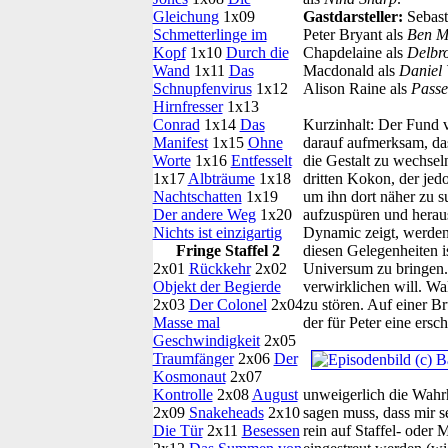
Gleichung
1x09
Gastdarsteller:
Sebast
Schmetterlinge im
Peter Bryant als
Ben M
Kopf
1x10
Durch die
Chapdelaine als
Delbr
Wand
1x11
Das
Macdonald als
Daniel 
Schnupfenvirus
1x12
Alison Raine als
Passe
Hirnfresser
1x13
Conrad
1x14
Das
Kurzinhalt:
Der Fund v
Manifest
1x15
Ohne
darauf aufmerksam, das
Worte
1x16
Entfesselt
die Gestalt zu wechse
1x17
Albträume
1x18
dritten Kokon, der jedo
Nachtschatten
1x19
um ihn dort näher zu 
Der andere Weg
1x20
aufzuspüren und heraus
Nichts ist einzigartig
Dynamic zeigt, werden
Fringe Staffel 2
diesen Gelegenheiten is
2x01
Rückkehr
2x02
Universum zu bringen.
Objekt der Begierde
verwirklichen will. Wa
2x03
Der Colonel
2x04
zu stören. Auf einer 
Masse mal
der für Peter eine ers
Geschwindigkeit
2x05
Traumfänger
2x06
Der
Kosmonaut
2x07
Kontrolle
2x08
August
unweigerlich die Wahrh
2x09
Snakeheads
2x10
sagen muss, dass mir se
Die Tür
2x11
Besessen
rein auf Staffel- oder