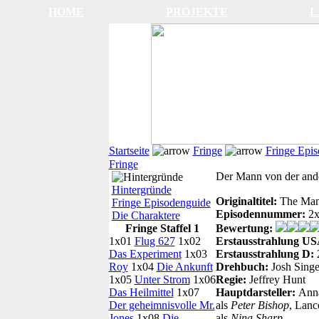
HOME
PROJEKTE
L
Startseite
Fringe
Fringe Epi
Fringe
Der Mann von der ande
Hintergründe
Originaltitel:
The Man 
Fringe Episodenguide
Episodennummer:
2
Die Charaktere
Fringe Staffel 1
Bewertung:
1x01
Flug 627
1x02
Erstausstrahlung US
Das Experiment
1x03
Erstausstrahlung D:
2
Roy
1x04
Die Ankunft
Drehbuch:
Josh Sing
1x05
Unter Strom
1x06
Regie:
Jeffrey Hunt
Das Heilmittel
1x07
Hauptdarsteller:
Anna
Der geheimnisvolle Mr.
als
Peter Bishop
, Lanc
Jones
1x08
Die
als
Nina Sharp
.