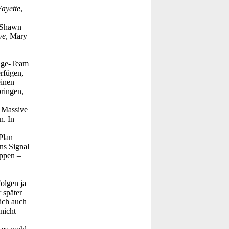
ayette
,
 Shawn
ve
, Mary
nge-Team
rfügen,
einen
bringen,
n Massive
n. In
Plan
ns Signal
ppen –
Folgen ja
 später
ich auch
nicht