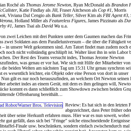
ian Roché als
Thomas Jerome Newton
, Ryan McDonald als
Brandon F
cCalister
, Katie Findlay als
Jill
, Fraser Aitcheson als
Cop #1
, Morris
ook
, Viviana Dal Cengio als
Bank Teller
, Silver Kim als
FBI Agent #3
,
Verona
, Holland Miller als
Featureless Figures
, James Pizzinato als
Da
rby #1
, James Tsai als
David Wu
u.a.
on zwei Leichen mit drei Punkten unter dem Gaumen machen das Fri
s zwei Soldaten aus dem Paralleluniversum – die über die Fähigkeit ve
ln – in unsere Welt gekommen sind. Am Tatort findet man zudem noch 
ch noch nicht vollständig geschlüpft ist. Walter lässt ihn in sein Labor 
suchen. Der Rest des Teams versucht indes, Thomas Jerome Newton
zufinden, was genau er vor hat. Wie sich mit Hilfe der Mitarbeiter vo
 die beiden Welten am nächsten Tag um 15:31 Uhr genau synchron sei
t es wesentlich leichter, ein Objekt oder eine Person von dort in unser
 Nun gilt es nur noch herauszufinden, an welchem Ort Newton seinen 
lter arbeitet indes an einem Gerät, mit dem es ihm gelingen will, Newto
Brücke kommt es dann schließlich zum Showdown zwischen beiden Gru
chütternde Offenbarung bereithält…
Review:
Es hat sich in den letzten 
abgezeichnet, dass Peter früher oder
eit über seine Herkunft erfahren muss. Hier war es nun soweit, wobei 
hr gut gefällt, dass sich bei "Fringe" solche einschneidende Ereignisse 
 Mitstaffel-Finale usw. beschränken, sondern einfach zwischendurch mal