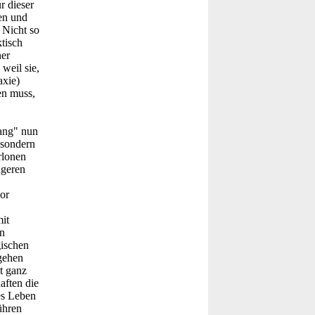
r dieser
ten und
 Nicht so
ktisch
ner
weil sie,
axie)
en muss,
ang" nun
–sondern
rlonen
ngeren
or
it
n
gischen
gehen
t ganz
aften die
hes Leben
ühren