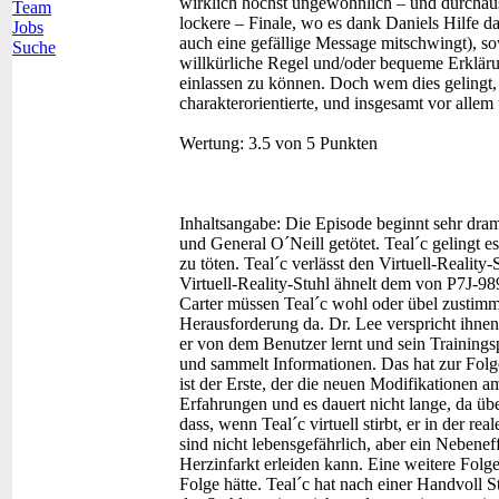
wirklich höchst ungewöhnlich – und durchaus
Team
lockere – Finale, wo es dank Daniels Hilfe d
Jobs
auch eine gefällige Message mitschwingt), s
Suche
willkürliche Regel und/oder bequeme Erklär
einlassen zu können. Doch wem dies gelingt,
charakterorientierte, und insgesamt vor allem
Wertung:
3.5 von 5 Punkten
Inhaltsangabe:
Die Episode beginnt sehr dra
und General O´Neill getötet. Teal´c gelingt 
zu töten. Teal´c verlässt den Virtuell-Reality
Virtuell-Reality-Stuhl ähnelt dem von P7J-98
Carter müssen Teal´c wohl oder übel zustimmen
Herausforderung da. Dr. Lee verspricht ihnen
er von dem Benutzer lernt und sein Trainings
und sammelt Informationen. Das hat zur Folg
ist der Erste, der die neuen Modifikationen am
Erfahrungen und es dauert nicht lange, da übert
dass, wenn Teal´c virtuell stirbt, er in der 
sind nicht lebensgefährlich, aber ein Nebenef
Herzinfarkt erleiden kann. Eine weitere Folge
Folge hätte. Teal´c hat nach einer Handvoll 