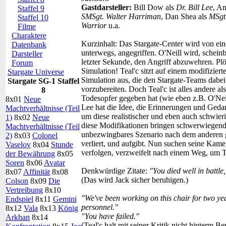
Gastdarsteller:
Bill Dow als
Dr. Bill Lee
, An
Staffel 9
SMSgt. Walter Harriman
, Dan Shea als
MSgt.
Staffel 10
Warrior
u.a.
Filme
Charaktere
Kurzinhalt:
Das Stargate-Center wird von ein
Datenbank
unterwegs, angegriffen. O'Neill wird, scheinba
Darsteller
letzter Sekunde, den Angriff abzuwehren. Plötz
Forum
Simulation! Teal'c sitzt auf einem modifizier
Stargate Universe
Simulation aus, die den Stargate-Teams dabei 
Stargate SG-1 Staffel
vorzubereiten. Doch Teal'c ist alles andere a
8
Todesopfer gegeben hat (wie eben z.B. O'Neill)
8x01
Neue
Lee hat die Idee, die Erinnerungen und Geda
Machtverhältnisse (Teil
um diese realistischer und eben auch schwier
1)
8x02
Neue
diese Modifikationen bringen schwerwiegende
Machtverhältnisse (Teil
unbezwingbares Szenario nach dem anderen g
2)
8x03
Colonel
verliert, und aufgibt. Nun suchen seine Kamer
Vaselov
8x04
Stunde
verfolgen, verzweifelt nach einem Weg, um T
der Bewährung
8x05
Soren
8x06
Avatar
Denkwürdige Zitate:
"You died well in battle,
8x07
Affinität
8x08
(Das wird Jack sicher beruhigen.)
Colson
8x09
Die
Vertreibung
8x10
"We've been working on this chair for two year
Endspiel
8x11
Gemini
personnel."
8x12
Vala
8x13
König
"You have failed."
Arkhan
8x14
(Teal'c halt mit seiner Kritik nicht hinterm Be