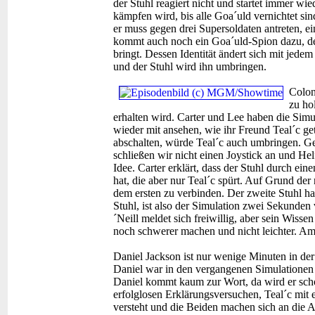
der Stuhl reagiert nicht und startet immer wie
kämpfen wird, bis alle Goa´uld vernichtet si
er muss gegen drei Supersoldaten antreten, e
kommt auch noch ein Goa´uld-Spion dazu, d
bringt. Dessen Identität ändert sich mit jede
und der Stuhl wird ihn umbringen.
Colon
zu ho
erhalten wird. Carter und Lee haben die Sim
wieder mit ansehen, wie ihr Freund Teal´c ge
abschalten, würde Teal´c auch umbringen. Ge
schließen wir nicht einen Joystick an und He
Idee. Carter erklärt, dass der Stuhl durch e
hat, die aber nur Teal´c spürt. Auf Grund der
dem ersten zu verbinden. Der zweite Stuhl ha
Stuhl, ist also der Simulation zwei Sekunden
´Neill meldet sich freiwillig, aber sein Wis
noch schwerer machen und nicht leichter. Am
Daniel Jackson ist nur wenige Minuten in der 
Daniel war in den vergangenen Simulationen i
Daniel kommt kaum zur Wort, da wird er scho
erfolglosen Erklärungsversuchen, Teal´c mit e
versteht und die Beiden machen sich an die A