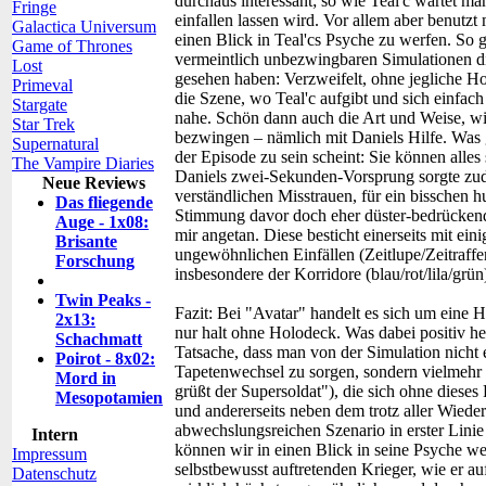
durchaus interessant; so wie Teal'c wartet ma
Fringe
einfallen lassen wird. Vor allem aber benutzt
Galactica Universum
einen Blick in Teal'cs Psyche zu werfen. So
Game of Thrones
vermeintlich unbezwingbaren Simulationen die
Lost
gesehen haben: Verzweifelt, ohne jegliche H
Primeval
die Szene, wo Teal'c aufgibt und sich einfach
Stargate
nahe. Schön dann auch die Art und Weise, wi
Star Trek
bezwingen – nämlich mit Daniels Hilfe. Was 
Supernatural
der Episode zu sein scheint: Sie können alles
The Vampire Diaries
Daniels zwei-Sekunden-Vorsprung sorgte zude
Neue Reviews
verständlichen Misstrauen, für ein bisschen 
Das fliegende
Stimmung davor doch eher düster-bedrückend 
Auge - 1x08:
mir angetan. Diese besticht einerseits mit ein
Brisante
ungewöhnlichen Einfällen (Zeitlupe/Zeitraffer
Forschung
insbesondere der Korridore (blau/rot/lila/grün
Twin Peaks -
Fazit:
Bei "Avatar" handelt es sich um eine 
2x13:
nur halt ohne Holodeck. Was dabei positiv her
Schachmatt
Tatsache, dass man von der Simulation nicht
Poirot - 8x02:
Tapetenwechsel zu sorgen, sondern vielmehr e
Mord in
grüßt der Supersoldat"), die sich ohne dieses 
Mesopotamien
und andererseits neben dem trotz aller Wiede
abwechslungsreichen Szenario in erster Linie 
Intern
können wir in einen Blick in seine Psyche we
Impressum
selbstbewusst auftretenden Krieger, wie er a
Datenschutz