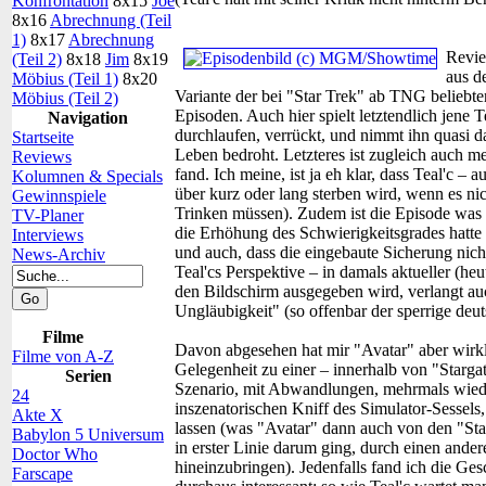
Konfrontation
8x15
Joe
8x16
Abrechnung (Teil
1)
8x17
Abrechnung
Revi
(Teil 2)
8x18
Jim
8x19
aus d
Möbius (Teil 1)
8x20
Variante der bei "Star Trek" ab TNG beliebt
Möbius (Teil 2)
Episoden. Auch hier spielt letztendlich jene T
Navigation
durchlaufen, verrückt, und nimmt ihn quasi d
Startseite
Leben bedroht. Letzteres ist zugleich auch me
Reviews
fand. Ich meine, ist ja eh klar, dass Teal'c –
Kolumnen & Specials
über kurz oder lang sterben wird, wenn es nic
Gewinnspiele
Trinken müssen). Zudem ist die Episode was d
TV-Planer
die Erhöhung des Schwierigkeitsgrades hatte 
Interviews
und auch, dass die eingebaute Sicherung nic
News-Archiv
Teal'cs Perspektive – in damals aktueller (he
den Bildschirm ausgegeben wird, verlangt auc
Ungläubigkeit" (so offenbar der sperrige deut
Filme
Davon abgesehen hat mir "Avatar" aber wirkl
Filme von A-Z
Gelegenheit zu einer – innerhalb von "Stargat
Serien
Szenario, mit Abwandlungen, mehrmals wiede
24
inszenatorischen Kniff des Simulator-Sessels, 
Akte X
lassen (was "Avatar" dann auch von den "Sta
Babylon 5 Universum
in erster Linie darum ging, durch einen an
Doctor Who
hineinzubringen). Jedenfalls fand ich die Ges
Farscape