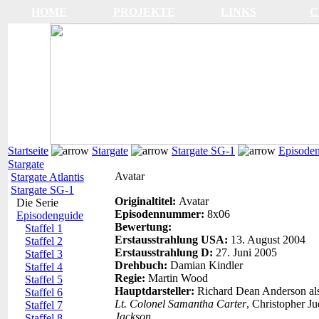
HOME
PROJEKTE
LINKS
C
Startseite
Stargate
Stargate SG-1
Episode
Stargate
Avatar
Stargate Atlantis
Stargate SG-1
Originaltitel:
Avatar
Die Serie
Episodennummer:
8x06
Episodenguide
Bewertung:
Staffel 1
Erstausstrahlung USA:
13. August 2004
Staffel 2
Erstausstrahlung D:
27. Juni 2005
Staffel 3
Drehbuch:
Damian Kindler
Staffel 4
Regie:
Martin Wood
Staffel 5
Hauptdarsteller:
Richard Dean Anderson al
Staffel 6
Lt. Colonel Samantha Carter
, Christopher J
Staffel 7
Jackson
.
Staffel 8