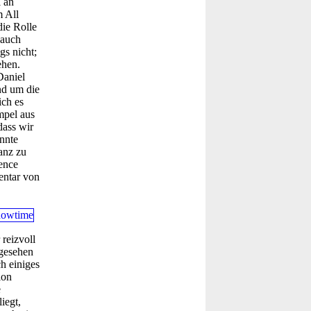
 an
m All
die Rolle
 auch
gs nicht;
ehen.
Daniel
und um die
ich es
mpel aus
dass wir
nnte
ganz zu
ence
entar von
reizvoll
bgesehen
h einiges
ion
e
iegt,