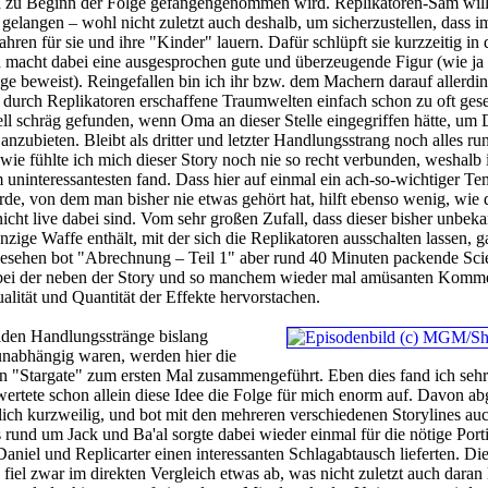
ich zu Beginn der Folge gefangengenommen wird. Replikatoren-Sam will
gelangen – wohl nicht zuletzt auch deshalb, um sicherzustellen, dass i
hren für sie und ihre "Kinder" lauern. Dafür schlüpft sie kurzzeitig in 
macht dabei eine ausgesprochen gute und überzeugende Figur (wie ja
lge beweist). Reingefallen bin ich ihr bzw. dem Machern darauf allerdin
 durch Replikatoren erschaffene Traumwelten einfach schon zu oft ges
ell schräg gefunden, wenn Oma an dieser Stelle eingegriffen hätte, um 
anzubieten. Bleibt als dritter und letzter Handlungsstrang noch alles r
dwie fühlte ich mich dieser Story noch nie so recht verbunden, weshalb 
 uninteressantesten fand. Dass hier auf einmal ein ach-so-wichtiger Te
e, von dem man bisher nie etwas gehört hat, hilft ebenso wenig, wie 
icht live dabei sind. Vom sehr großen Zufall, dass dieser bisher unbeka
nzige Waffe enthält, mit der sich die Replikatoren ausschalten lassen, 
sehen bot "Abrechnung – Teil 1" aber rund 40 Minuten packende Sci
 bei der neben der Story und so manchem wieder mal amüsanten Komm
alität und Quantität der Effekte hervorstachen.
den Handlungsstränge bislang
unabhängig waren, werden hier die
 "Stargate" zum ersten Mal zusammengeführt. Eben dies fand ich sehr 
 wertete schon allein diese Idee die Folge für mich enorm auf. Davon a
lich kurzweilig, und bot mit den mehreren verschiedenen Storylines auc
rund um Jack und Ba'al sorgte dabei wieder einmal für die nötige Port
niel und Replicarter einen interessanten Schlagabtausch lieferten. Di
iel zwar im direkten Vergleich etwas ab, was nicht zuletzt auch daran l