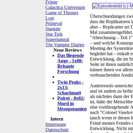
Fringe
Galactica Universum
Game of Thrones
Überschneidungen zwisc
Lost
dass die Replikatoren l
Primeval
aber – Replicarter sei
Stargate
Mal zusammengeführt. 
Star Trek
"Abrechnung – Teil 1" 
Supernatural
– und welche Konseque
The Vampire Diaries
Meeting der Systemlord
Neue Reviews
begleitet hat – eiskalt
Das fliegende
Entwicklung, die im St
Auge - 1x08:
Seite ist ihnen natürl
Brisante
kämen ihnen vor allem
Forschung
verbrauchenden Anubis
Twin Peaks -
Andererseits untersche
2x13:
und ist zudem zu befürc
Schachmatt
als nächstes dann der
Poirot - 8x02:
ist, hätte die Menschhe
Mord in
eine vorübergehende Al
Mesopotamien
nach "Colonel Vaselov
(auch wenn er diesen b
Intern
Feind meines Feindes i
Impressum
Entwicklung. Nicht min
Datenschutz