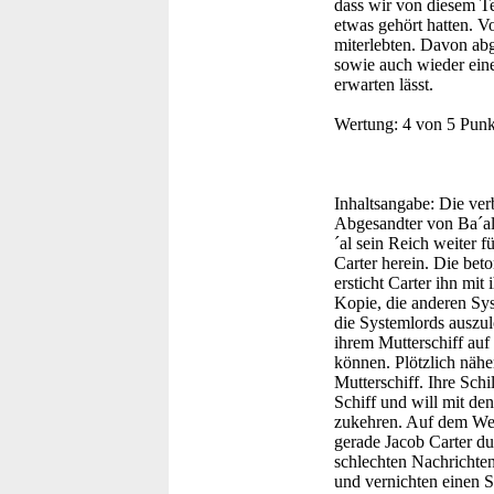
dass wir von diesem Te
etwas gehört hatten. V
miterlebten. Davon ab
sowie auch wieder eine
erwarten lässt.
Wertung:
4 von 5 Punk
Inhaltsangabe:
Die verb
Abgesandter von Ba´al 
´al sein Reich weiter 
Carter herein. Die beton
ersticht Carter ihn mit
Kopie, die anderen Sys
die Systemlords auszul
ihrem Mutterschiff au
können. Plötzlich näher
Mutterschiff. Ihre Sch
Schiff und will mit de
zukehren. Auf dem Weg
gerade Jacob Carter du
schlechten Nachrichte
und vernichten einen 