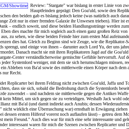
Review:
"Stargate" war bislang in erster Linie von zw
Hauptfeinden geprägt: Den Goa'uld, sowie den Replik
hen den beiden gab es bislang jedoch keine (was natürlich auch daran
ange Zeit nur in einer fremden Galaxie ihr Unwesen trieben). Hier ist e
 Dank – endlich soweit, und diese beiden Handlungsstränge werden zum
Eben dies machte für mich sogleich auch einen ganz großen Reiz von
aus, zu sehen, wie diese beiden Feinde hier zum ersten Mal aufeinande
nzen dies hat. Gleich zu Beginn sind wir Zeuge, wie die Replikator-S
s sprengt, und einige von ihnen – darunter auch Lord Yu, der uns jahr
 ermordet. Danach macht sie mit ihren Replikatoren Jagd auf die Goa'uld
argate-Center verständlicherweise gemischte Gefühle hervorruft. Auf d
ich jeder Systemlord weniger, mit dem sie sich herumschlagen müssen, re
 ein Ableben von Ba'al sowie des mittlerweile einen Körper nach dem 
 nur Recht.
idet Replicarter bei ihrem Feldzug nicht zwischen Goa'uld, Jaffa und To
hten, dass sie sich, sobald die Bedrohung durch die Systemlords beseiti
 Erde zuwendet – und nachdem sie mittlerweile gegen die Antiker-Waff
it kein Mittel, um sich gegen sie zu verteidigen. Weshalb Jack wohl ode
lianz mit Ba'al (und damit indirekt auch Anubis; dessen Wiederaufers
" nicht wirklich eine Überraschung war) ernsthaft in Erwägung ziehen
ei dessen erstem Hilferuf vorerst noch auflaufen lässt) – getreu dem M
st mein Freund." Auch dies war für mich eine sehr interessante und ge
der interessant waren für mich die Szenen zwischen Replicarter und D