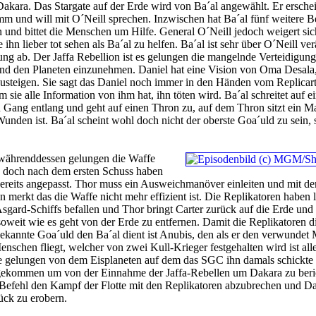
Dakara. Das Stargate auf der Erde wird von Ba´al angewählt. Er ersche
m und will mit O´Neill sprechen. Inzwischen hat Ba´al fünf weitere B
n und bittet die Menschen um Hilfe. General O´Neill jedoch weigert sic
 ihn lieber tot sehen als Ba´al zu helfen. Ba´al ist sehr über O´Neill ver
ung ab. Der Jaffa Rebellion ist es gelungen die mangelnde Verteidigun
nd den Planeten einzunehmen. Daniel hat eine Vision von Oma Desala,
 zusteigen. Sie sagt das Daniel noch immer in den Händen vom Replicarte
 sie alle Information von ihm hat, ihn töten wird. Ba´al schreitet auf 
 Gang entlang und geht auf einen Thron zu, auf dem Thron sitzt ein M
Wunden ist. Ba´al scheint wohl doch nicht der oberste Goa´uld zu sein,
s währenddessen gelungen die Waffe
, doch nach dem ersten Schuss haben
bereits angepasst. Thor muss ein Ausweichmanöver einleiten und mit de
n merkt das die Waffe nicht mehr effizient ist. Die Replikatoren haben l
Asgard-Schiffs befallen und Thor bringt Carter zurück auf die Erde und
 soweit wie es geht von der Erde zu entfernen. Damit die Replikatoren d
bekannte Goa´uld den Ba´al dient ist Anubis, den als er den verwundet
enschen fliegt, welcher von zwei Kull-Krieger festgehalten wird ist alle
ie gelungen von dem Eisplaneten auf dem das SGC ihn damals schickte
gekommen um von der Einnahme der Jaffa-Rebellen um Dakara zu beri
 Befehl den Kampf der Flotte mit den Replikatoren abzubrechen und D
ück zu erobern.