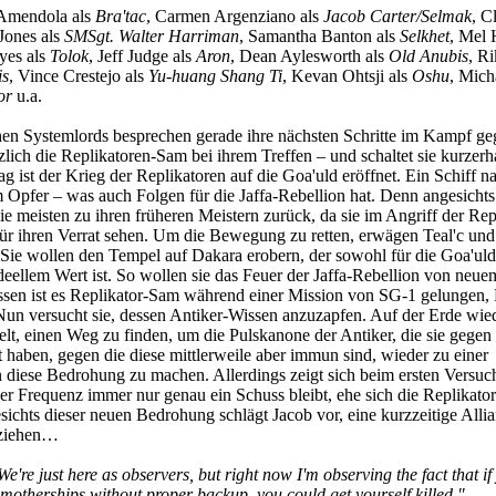
Amendola als
Bra'tac
, Carmen Argenziano als
Jacob Carter/Selmak
, Cl
Jones als
SMSgt. Walter Harriman
, Samantha Banton als
Selkhet
, Mel H
yes als
Tolok
, Jeff Judge als
Aron
, Dean Aylesworth als
Old Anubis
, Ri
s
, Vince Crestejo als
Yu-huang Shang Ti
, Kevan Ohtsji als
Oshu
, Mich
or
u.a.
hen Systemlords besprechen gerade ihre nächsten Schritte im Kampf ge
tzlich die Replikatoren-Sam bei ihrem Treffen – und schaltet sie kurzerh
ag ist der Krieg der Replikatoren auf die Goa'uld eröffnet. Ein Schiff 
m Opfer – was auch Folgen für die Jaffa-Rebellion hat. Denn angesichts
e meisten zu ihren früheren Meistern zurück, da sie im Angriff der Rep
 für ihren Verrat sehen. Um die Bewegung zu retten, erwägen Teal'c und
 Sie wollen den Tempel auf Dakara erobern, der sowohl für die Goa'uld
deellem Wert ist. So wollen sie das Feuer der Jaffa-Rebellion von neue
sen ist es Replikator-Sam während einer Mission von SG-1 gelungen, 
un versucht sie, dessen Antiker-Wissen anzuzapfen. Auf der Erde wi
lt, einen Weg zu finden, um die Pulskanone der Antiker, die sie gegen 
t haben, gegen die diese mittlerweile aber immun sind, wieder zu einer
 diese Bedrohung zu machen. Allerdings zeigt sich beim ersten Versuch
r Frequenz immer nur genau ein Schuss bleibt, ehe sich die Replikato
ichts dieser neuen Bedrohung schlägt Jacob vor, eine kurzzeitige Allia
 ziehen…
We're just here as observers, but right now I'm observing the fact that if
motherships without proper backup, you could get yourself killed."