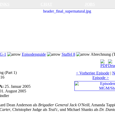
INKS
CHAT
JOBS
SG-1
Episodenguide
Staffel 8
Abrechnung (Te
g (Part 1)
< Vorherige Episode
|
N
x16
Episode >
SA:
25. Januar 2005
01. August 2005
ndler
ard Dean Anderson als
Brigadier General Jack O'Neill
, Amanda Tappi
Carter
, Christopher Judge als
Teal'c
, und Michael Shanks als
Dr. Danie