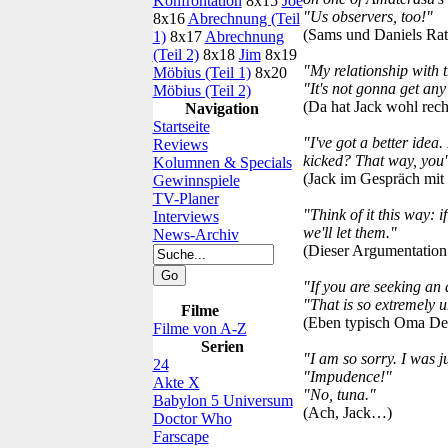
Konfrontation
8x15
Joe
"Us observers, too!"
8x16
Abrechnung (Teil
(Sams und Daniels Rat 
1)
8x17
Abrechnung
(Teil 2)
8x18
Jim
8x19
"My relationship with th
Möbius (Teil 1)
8x20
"It's not gonna get any 
Möbius (Teil 2)
(Da hat Jack wohl rech
Navigation
Startseite
"I've got a better idea
Reviews
kicked? That way, you'l
Kolumnen & Specials
(Jack im Gespräch mit 
Gewinnspiele
TV-Planer
"Think of it this way: i
Interviews
we'll let them."
News-Archiv
(Dieser Argumentation
"If you are seeking an a
"That is so extremely u
Filme
(Eben typisch Oma Des
Filme von A-Z
Serien
"I am so sorry. I was j
24
"Impudence!"
Akte X
"No, tuna."
Babylon 5 Universum
(Ach, Jack…)
Doctor Who
Farscape