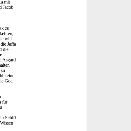
Ra mit
nd Jacob
ak zu
 kehren,
ie will
die Jaffa
d die
ie
n Asgard
halten
 zu
ld keine
die Goa
n
 für
u
in Schiff
s Wissen