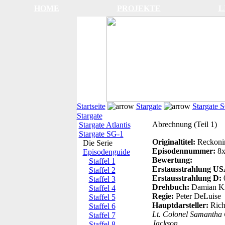
HOME
PROJEKTE
L
Startseite
Stargate
Stargate 
Stargate
Abrechnung (Teil 1)
Stargate Atlantis
Stargate SG-1
Originaltitel:
Reckonin
Die Serie
Episodennummer:
8
Episodenguide
Bewertung:
Staffel 1
Erstausstrahlung U
Staffel 2
Erstausstrahlung D:
Staffel 3
Drehbuch:
Damian Ki
Staffel 4
Regie:
Peter DeLuise
Staffel 5
Hauptdarsteller:
Rich
Staffel 6
Lt. Colonel Samantha 
Staffel 7
Jackson
.
Staffel 8