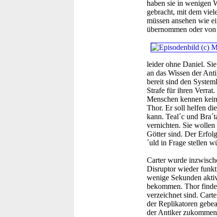
haben sie in wenigen W
gebracht, mit dem viel
müssen ansehen wie ei
übernommen oder von d
leider ohne Daniel. Si
an das Wissen der Anti
bereit sind den System
Strafe für ihren Verra
Menschen kennen keine
Thor. Er soll helfen d
kann. Teal´c und Bra´t
vernichten. Sie wolle
Götter sind. Der Erfol
´uld in Frage stellen w
Carter wurde inzwische
Disruptor wieder funkt
wenige Sekunden aktivi
bekommen. Thor findet 
verzeichnet sind. Carte
der Replikatoren gebeam
der Antiker zukommen. 