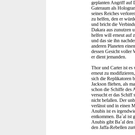
geplanten Angriff auf 
Gateraum als Hologram
seines Reiches verlore
zu helfen, den er würde
und bricht die Verbind
Dakara aus zunutzen u
helfen will erneut auf
und das sie ihn nachdem
anderen Planeten einen
dessen Gesicht voller 
er dient jemanden.
Thor und Carter ist e
erneut zu modifizieren
sich die Replikatoren 
Jackson fliehen, als ma
schon die Schiffe des 
versucht er das Schiff
nicht befallen. Der un
verlässt und in einen M
Anubis ist es irgendw
entkommen. Ba´al ist 
Anubis gibt Ba´al den
den Jaffa-Rebellen zur