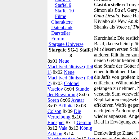
Gastdarsteller:
Tony 
Staffel 9
Simon als
Ba'al
, Gary 
Staffel 10
Oma Desala
, Isaac Ha
Filme
Kiviaho als
New Anubi
Charaktere
Shanks als
Voice of Th
Datenbank
Darsteller
Kurzinhalt:
Die restlic
Forum
Ba'al, da erscheint plö
Stargate Universe
Mit diesem ersten Schl
Stargate SG-1 Staffel
anderen fällt ihnen zu
8
neuen Gefahr kehren di
8x01
Neue
eine Strafe der Götter
Machtverhältnisse (Teil
einen tollkühnen Plan:
1)
8x02
Neue
die Jaffa von großem i
Machtverhältnisse (Teil
entfachen. Währenddes
2)
8x03
Colonel
gefangen zu nehmen. N
Vaselov
8x04
Stunde
versucht Sam verzweife
der Bewährung
8x05
Replikatoren eingesetz
Soren
8x06
Avatar
effektiven Waffe gegen
8x07
Affinität
8x08
nach jeder Änderung de
Colson
8x09
Die
wieder anpassen. Anges
Vertreibung
8x10
Ba'al in Erwägung zu
Endspiel
8x11
Gemini
8x12
Vala
8x13
König
Denkwürdige Zitate:
"
Arkhan
8x14
on one of Amaterasu's 