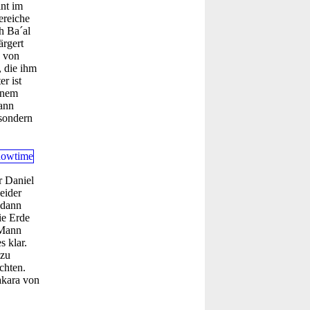
int im
ereiche
h Ba´al
ärgert
g von
 die ihm
r ist
einem
ann
 sondern
r Daniel
eider
 dann
ie Erde
 Mann
s klar.
 zu
chten.
akara von