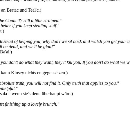
an Bratac und Teal'c.)
e Council's still a little strained."
better if you keep stealing stuff."
t.)
. Instead of helping you, why don't we sit back and watch you get your a
l be dead, and we'll be glad!"
Ba'al.)
f you don't do what they want, they'll kill you. If you don't do what we 
 kann Kinsey nichts entgegensetzen.)
bsolute truth, you will not find it. Only truth that applies to you."
nhelpful."
ala – wenn sie's denn überhaupt wäre.)
ust finishing up a lovely brunch."