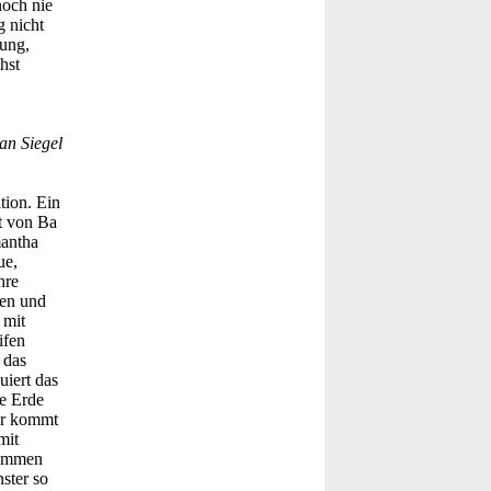
noch nie
g nicht
ung,
hst
an Siegel
tion. Ein
t von Ba
mantha
ue,
hre
nen und
 mit
ifen
 das
uiert das
ie Erde
er kommt
mit
kommen
ster so