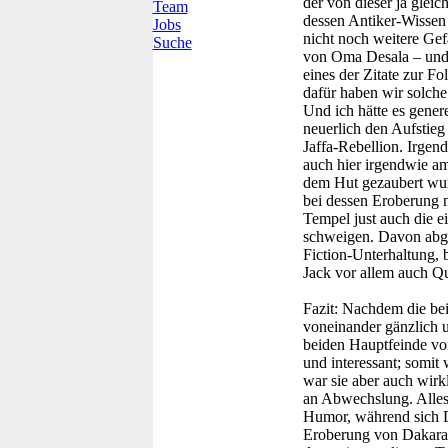
der von dieser ja gle
Team
dessen Antiker-Wissen 
Jobs
nicht noch weitere Gefa
Suche
von Oma Desala – und 
eines der Zitate zur Fo
dafür haben wir solche
Und ich hätte es gener
neuerlich den Aufstieg 
Jaffa-Rebellion. Irgen
auch hier irgendwie am
dem Hut gezaubert wurd
bei dessen Eroberung n
Tempel just auch die ei
schweigen. Davon abge
Fiction-Unterhaltung,
Jack vor allem auch Qu
Fazit:
Nachdem die bei
voneinander gänzlich 
beiden Hauptfeinde von
und interessant; somit
war sie aber auch wirk
an Abwechslung. Alles 
Humor, während sich Da
Eroberung von Dakara f