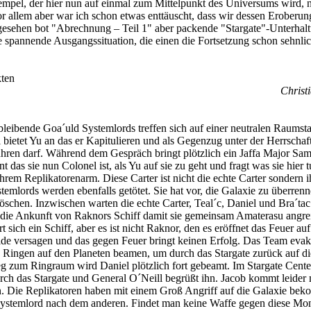
mpel, der hier nun auf einmal zum Mittelpunkt des Universums wird, 
or allem aber war ich schon etwas enttäuscht, dass wir dessen Eroberun
gesehen bot "Abrechnung – Teil 1" aber packende "Stargate"-Unterhalt
 spannende Ausgangssituation, die einen die Fortsetzung schon sehnlic
ten
Christi
leibende Goa´uld Systemlords treffen sich auf einer neutralen Raumsta
bietet Yu an das er Kapitulieren und als Gegenzug unter der Herrschaf
führen darf. Während dem Gespräch bringt plötzlich ein Jaffa Major Sa
t das sie nun Colonel ist, als Yu auf sie zu geht und fragt was sie hier t
 ihrem Replikatorenarm. Diese Carter ist nicht die echte Carter sondern i
temlords werden ebenfalls getötet. Sie hat vor, die Galaxie zu überren
öschen. Inzwischen warten die echte Carter, Teal´c, Daniel und Bra´tac
f die Ankunft von Raknors Schiff damit sie gemeinsam Amaterasu angre
t sich ein Schiff, aber es ist nicht Raknor, den es eröffnet das Feuer auf
ilde versagen und das gegen Feuer bringt keinen Erfolg. Das Team evak
n Ringen auf den Planeten beamen, um durch das Stargate zurück auf d
 zum Ringraum wird Daniel plötzlich fort gebeamt. Im Stargate Cent
rch das Stargate und General O´Neill begrüßt ihn. Jacob kommt leider 
n. Die Replikatoren haben mit einem Groß Angriff auf die Galaxie be
Systemlord nach dem anderen. Findet man keine Waffe gegen diese Mon