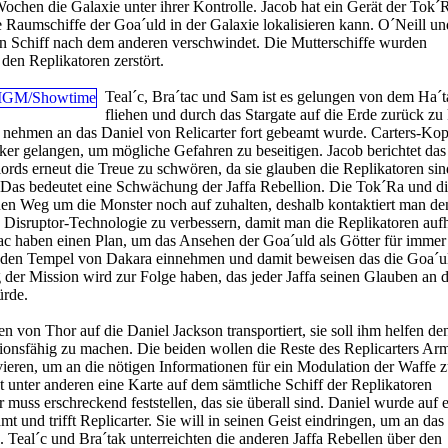
ochen die Galaxie unter ihrer Kontrolle. Jacob hat ein Gerät der Tok´
e Raumschiffe der Goa´uld in der Galaxie lokalisieren kann. O´Neill u
n Schiff nach dem anderen verschwindet. Die Mutterschiffe wurden
en Replikatoren zerstört.
Teal´c, Bra´tac und Sam ist es gelungen von dem Ha´t
fliehen und durch das Stargate auf die Erde zurück zu
e nehmen an das Daniel von Relicarter fort gebeamt wurde. Carters-Kop
ker gelangen, um mögliche Gefahren zu beseitigen. Jacob berichtet das 
lords erneut die Treue zu schwören, da sie glauben die Replikatoren sin
t. Das bedeutet eine Schwächung der Jaffa Rebellion. Die Tok´Ra und d
n Weg um die Monster noch auf zuhalten, deshalb kontaktiert man de
ie Disruptor-Technologie zu verbessern, damit man die Replikatoren auf
ac haben einen Plan, um das Ansehen der Goa´uld als Götter für immer
n den Tempel von Dakara einnehmen und damit beweisen das die Goa´u
g der Mission wird zur Folge haben, das jeder Jaffa seinen Glauben an 
ürde.
n von Thor auf die Daniel Jackson transportiert, sie soll ihm helfen de
ionsfähig zu machen. Die beiden wollen die Reste des Replicarters Arm
eren, um an die nötigen Informationen für ein Modulation der Waffe z
unter anderen eine Karte auf dem sämtliche Schiff der Replikatoren
r muss erschreckend feststellen, das sie überall sind. Daniel wurde auf e
t und trifft Replicarter. Sie will in seinen Geist eindringen, um an da
Teal´c und Bra´tak unterreichten die anderen Jaffa Rebellen über den