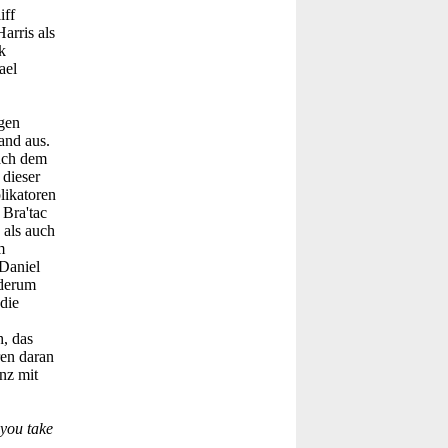
iff
arris als
k
ael
gen
and aus.
nach dem
 dieser
likatoren
 Bra'tac
 als auch
m
Daniel
ederum
die
, das
ren daran
nz mit
 you take