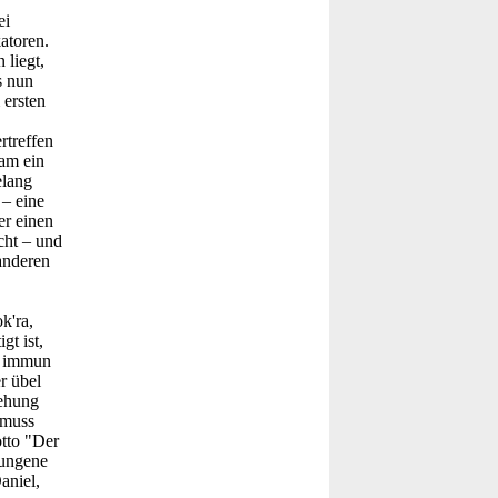
ei
atoren.
 liegt,
s nun
 ersten
rtreffen
am ein
elang
 – eine
er einen
cht – und
anderen
k'ra,
gt ist,
e immun
r übel
tehung
 muss
otto "Der
lungene
aniel,