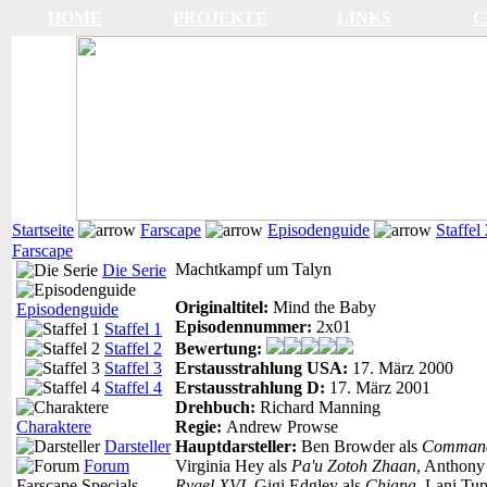
HOME
PROJEKTE
LINKS
C
Startseite
Farscape
Episodenguide
Staffel
Farscape
Machtkampf um Talyn
Die Serie
Originaltitel:
Mind the Baby
Episodenguide
Episodennummer:
2x01
Staffel 1
Staffel 2
Bewertung:
Staffel 3
Erstausstrahlung USA:
17. März 2000
Staffel 4
Erstausstrahlung D:
17. März 2001
Drehbuch:
Richard Manning
Charaktere
Regie:
Andrew Prowse
Darsteller
Hauptdarsteller:
Ben Browder als
Command
Forum
Virginia Hey als
Pa'u Zotoh Zhaan
, Anthony
Farscape Specials
Rygel XVI
, Gigi Edgley als
Chiana
, Lani Tu