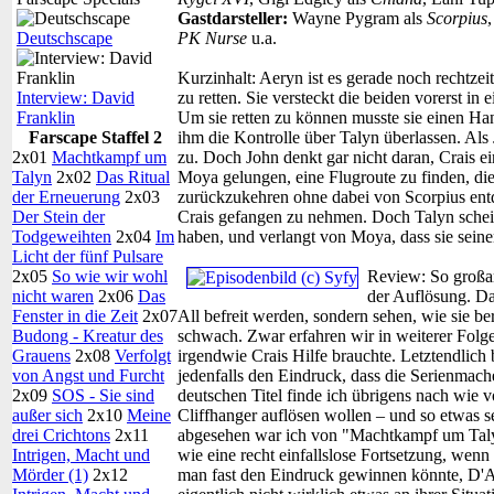
Gastdarsteller:
Wayne Pygram als
Scorpius
Deutschscape
PK Nurse
u.a.
Kurzinhalt:
Aeryn ist es gerade noch rechtze
Interview: David
zu retten. Sie versteckt die beiden vorerst in 
Franklin
Um sie retten zu können musste sie einen Ha
Farscape Staffel 2
ihm die Kontrolle über Talyn überlassen. Als 
2x01
Machtkampf um
zu. Doch John denkt gar nicht daran, Crais ei
Talyn
2x02
Das Ritual
Moya gelungen, eine Flugroute zu finden, die
der Erneuerung
2x03
zurückzukehren ohne dabei von Scorpius entde
Der Stein der
Crais gefangen zu nehmen. Doch Talyn schei
Todgeweihten
2x04
Im
haben, und verlangt von Moya, dass sie seine
Licht der fünf Pulsare
2x05
So wie wir wohl
Review:
So großar
nicht waren
2x06
Das
der Auflösung. Da
Fenster in die Zeit
2x07
All befreit werden, sondern sehen, wie sie be
Budong - Kreatur des
schwach. Zwar erfahren wir in weiterer Folge
Grauens
2x08
Verfolgt
irgendwie Crais Hilfe brauchte. Letztendlich b
von Angst und Furcht
jedenfalls den Eindruck, dass die Serienm
2x09
SOS - Sie sind
deutschen Titel finde ich übrigens nach wie 
außer sich
2x10
Meine
Cliffhanger auflösen wollen – und so etwas se
drei Crichtons
2x11
abgesehen war ich von "Machtkampf um Talyn"
Intrigen, Macht und
wie eine recht einfallslose Fortsetzung, wen
Mörder (1)
2x12
man fast den Eindruck gewinnen könnte, D'A