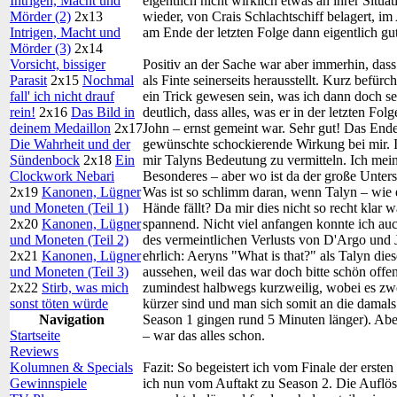
Intrigen, Macht und
eigentlich nicht wirklich etwas an ihrer Situa
Mörder (2)
2x13
wieder, von Crais Schlachtschiff belagert, im
Intrigen, Macht und
am Ende der letzten Folge dann eigentlich gu
Mörder (3)
2x14
Vorsicht, bissiger
Positiv an der Sache war aber immerhin, dass
Parasit
2x15
Nochmal
als Finte seinerseits herausstellt. Kurz befür
fall' ich nicht drauf
ein Trick gewesen sein, was ich dann doch s
rein!
2x16
Das Bild in
deutlich, dass alles, was er in der letzten F
deinem Medaillon
2x17
John – ernst gemeint war. Sehr gut! Das Ende
Die Wahrheit und der
gewünschte schockierende Wirkung bei mir. Ir
Sündenbock
2x18
Ein
mir Talyns Bedeutung zu vermitteln. Ich meine
Clockwork Nebari
Besonderes – aber wo ist da der große Unter
2x19
Kanonen, Lügner
Was ist so schlimm daran, wenn Talyn – wie e
und Moneten (Teil 1)
Hände fällt? Da mir dies nicht so recht klar w
2x20
Kanonen, Lügner
spannend. Nicht viel anfangen konnte ich au
und Moneten (Teil 2)
des vermeintlichen Verlusts von D'Argo und 
2x21
Kanonen, Lügner
ehrlich: Aeryns "What is that?" als Talyn die
und Moneten (Teil 3)
aussehen, weil das war doch bitte schön offen
2x22
Stirb, was mich
zumindest halbwegs kurzweilig, wobei es zweif
sonst töten würde
kürzer sind und man sich somit an die damals
Navigation
Season 1 gingen rund 5 Minuten länger). Aber,
Startseite
– war das alles schon.
Reviews
Kolumnen & Specials
Fazit:
So begeistert ich vom Finale der ersten 
Gewinnspiele
ich nun vom Auftakt zu Season 2. Die Auflös