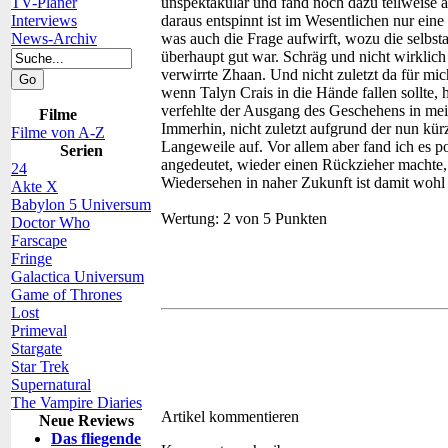
TV-Planer
unspektakulär und fand noch dazu teilweise ab
Interviews
daraus entspinnt ist im Wesentlichen nur e
News-Archiv
was auch die Frage aufwirft, wozu die selb
überhaupt gut war. Schräg und nicht wirklic
verwirrte Zhaan. Und nicht zuletzt da für mi
wenn Talyn Crais in die Hände fallen sollte,
verfehlte der Ausgang des Geschehens in me
Filme
Immerhin, nicht zuletzt aufgrund der nun kü
Filme von A-Z
Langeweile auf. Vor allem aber fand ich es po
Serien
angedeutet, wieder einen Rückzieher machte, 
24
Wiedersehen in naher Zukunft ist damit wohl
Akte X
Babylon 5 Universum
Wertung:
2 von 5 Punkten
Doctor Who
Farscape
Fringe
Galactica Universum
Game of Thrones
Lost
Primeval
Stargate
Star Trek
Supernatural
The Vampire Diaries
Artikel kommentieren
Neue Reviews
Das fliegende