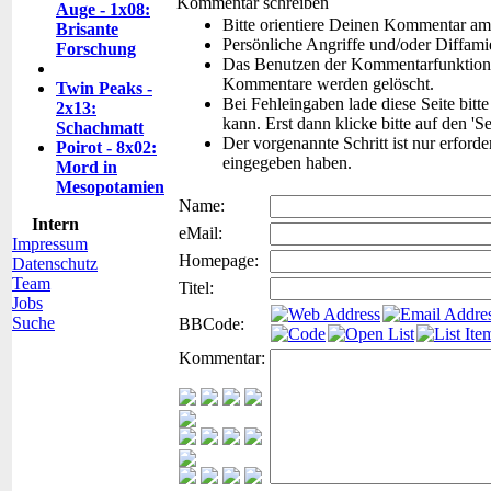
Kommentar schreiben
Auge - 1x08:
Bitte orientiere Deinen Kommentar am
Brisante
Persönliche Angriffe und/oder Diffam
Forschung
Das Benutzen der Kommentarfunktion f
Kommentare werden gelöscht.
Twin Peaks -
Bei Fehleingaben lade diese Seite bitt
2x13:
kann. Erst dann klicke bitte auf den 'S
Schachmatt
Der vorgenannte Schritt ist nur erford
Poirot - 8x02:
eingegeben haben.
Mord in
Mesopotamien
Name:
Intern
eMail:
Impressum
Homepage:
Datenschutz
Team
Titel:
Jobs
Suche
BBCode:
Kommentar: