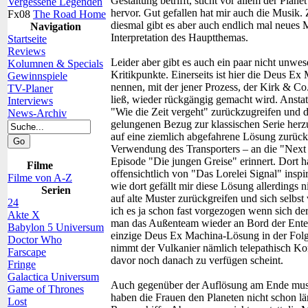
Gestaltung betrifft, sticht vor allem der Plan
Vergessene Legenden
hervor. Gut gefallen hat mir auch die Musik
Fx08
The Road Home
diesmal gibt es aber auch endlich mal neues M
Navigation
Interpretation des Hauptthemas.
Startseite
Reviews
Leider aber gibt es auch ein paar nicht unwes
Kolumnen & Specials
Kritikpunkte. Einerseits ist hier die Deus E
Gewinnspiele
nennen, mit der jener Prozess, der Kirk & Co.
TV-Planer
ließ, wieder rückgängig gemacht wird. Anstat
Interviews
"Wie die Zeit vergeht" zurückzugreifen und 
News-Archiv
gelungenen Bezug zur klassischen Serie herzu
auf eine ziemlich abgefahrene Lösung zurück
Verwendung des Transporters – an die "Next
Episode "Die jungen Greise" erinnert. Dort h
Filme
offensichtlich von "Das Lorelei Signal" inspi
Filme von A-Z
wie dort gefällt mir diese Lösung allerdings ni
Serien
auf alte Muster zurückgreifen und sich selbs
24
ich es ja schon fast vorgezogen wenn sich de
Akte X
man das Außenteam wieder an Bord der Enterpr
Babylon 5 Universum
einzige Deus Ex Machina-Lösung in der Folge
Doctor Who
nimmt der Vulkanier nämlich telepathisch Kon
Farscape
davor noch danach zu verfügen scheint.
Fringe
Galactica Universum
Auch gegenüber der Auflösung am Ende muss i
Game of Thrones
haben die Frauen den Planeten nicht schon län
Lost