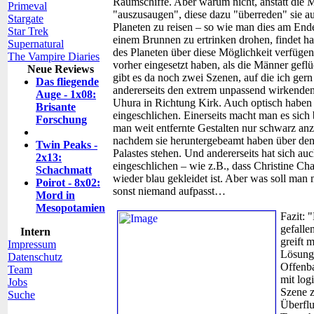
Raumschiffe. Aber warum nicht, anstatt die M
Primeval
"auszusaugen", diese dazu "überreden" sie a
Stargate
Planeten zu reisen – so wie man dies am End
Star Trek
einem Brunnen zu ertrinken drohen, findet 
Supernatural
des Planeten über diese Möglichkeit verfügen,
The Vampire Diaries
vorher eingesetzt haben, als die Männer gefl
Neue Reviews
gibt es da noch zwei Szenen, auf die ich gern 
Das fliegende
andererseits den extrem unpassend wirkend
Auge - 1x08:
Uhura in Richtung Kirk. Auch optisch haben 
Brisante
eingeschlichen. Einerseits macht man es sich
Forschung
man weit entfernte Gestalten nur schwarz anze
nachdem sie heruntergebeamt haben über den 
Twin Peaks -
Palastes stehen. Und andererseits hat sich au
2x13:
eingeschlichen – wie z.B., dass Christine Cha
Schachmatt
wieder blau gekleidet ist. Aber was soll man
Poirot - 8x02:
sonst niemand aufpasst…
Mord in
Mesopotamien
Fazit:
"
gefalle
Intern
greift
Impressum
Lösunge
Datenschutz
Offenba
Team
mit log
Jobs
Szene z
Suche
Überflu