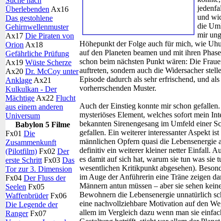
Suche nach
jedenfa
Überlebenden
Ax16
und wic
Das gestohlene
die Umk
Gehirnwellenmuster
mir ung
Ax17
Die Piraten von
Höhepunkt der Folge auch für mich, wie Uhu
Orion
Ax18
auf den Planeten beamen und mit ihren Phase
Gefährliche Prüfung
schon beim nächsten Punkt wären: Die Frauen
Ax19
Wüste Scherze
auftreten, sondern auch die Widersacher stelle
Ax20
Dr. McCoy unter
Episode dadurch als sehr erfrischend, und 
Anklage
Ax21
vorherrschenden Muster.
Kulkulkan - Der
Mächtige
Ax22
Flucht
Auch der Einstieg konnte mir schon gefalle
aus einem anderen
mysteriöses Element, welches sofort mein In
Universum
bekannten Sirenengesang im Umfeld einer Scie
Babylon 5 Filme
gefallen. Ein weiterer interessanter Aspekt i
Fx01
Die
männlichen Opfern quasi die Lebensenergie au
Zusammenkunft
definitiv ein weiterer kleiner netter Einfall
(Pilotfilm)
Fx02
Der
es damit auf sich hat, warum sie tun was sie t
erste Schritt
Fx03
Das
wesentlichen Kritikpunkt abgesehen). Besonde
Tor zur 3. Dimension
im Auge der Anführerin eine Träne zeigen darf
Fx04
Der Fluss der
Männern antun müssen – aber sie sehen keine 
Seelen
Fx05
Bewohnern die Lebensenergie unnatürlich sch
Waffenbrüder
Fx06
eine nachvollziehbare Motivation auf den Weg
Die Legende der
allem im Vergleich dazu wenn man sie einfach
Ranger
Fx07