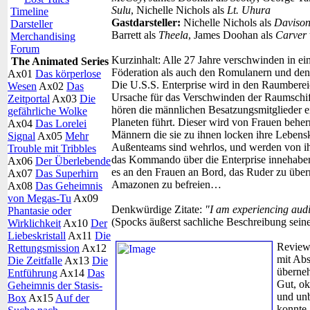
Sulu
, Nichelle Nichols als
Lt. Uhura
Timeline
Gastdarsteller:
Nichelle Nichols als
Daviso
Darsteller
Barrett als
Theela
, James Doohan als
Carver
Merchandising
Forum
Kurzinhalt:
Alle 27 Jahre verschwinden in e
The Animated Series
Föderation als auch den Romulanern und den 
Ax01
Das körperlose
Die U.S.S. Enterprise wird in den Raumbereic
Wesen
Ax02
Das
Ursache für das Verschwinden der Raumschiff
Zeitportal
Ax03
Die
hören die männlichen Besatzungsmitglieder e
gefährliche Wolke
Planeten führt. Dieser wird von Frauen beher
Ax04
Das Lorelei
Männern die sie zu ihnen locken ihre Lebens
Signal
Ax05
Mehr
Außenteams sind wehrlos, und werden von ih
Trouble mit Tribbles
das Kommando über die Enterprise innehaben s
Ax06
Der Überlebende
es an den Frauen an Bord, das Ruder zu übe
Ax07
Das Superhirn
Amazonen zu befreien…
Ax08
Das Geheimnis
von Megas-Tu
Ax09
Denkwürdige Zitate:
"I am experiencing audi
Phantasie oder
(Spocks äußerst sachliche Beschreibung seine
Wirklichkeit
Ax10
Der
Liebeskristall
Ax11
Die
Review
Rettungsmission
Ax12
mit Abs
Die Zeitfalle
Ax13
Die
überneh
Entführung
Ax14
Das
Gut, ok
Geheimnis der Stasis-
und unb
Box
Ax15
Auf der
konnte, 