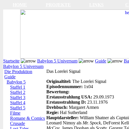
HOME
PROJEKTE
LINKS
C
Startseite
Babylon 5 Universum
Guide
Ba
Babylon 5 Universum
Das Lorelei Signal
Die Produktion
Guide
Originaltitel:
The Lorelei Signal
Babylon 5
Episodennummer:
1x04
Staffel 1
Bewertung:
Staffel 2
Erstausstrahlung USA:
29.09.1973
Staffel 3
Erstausstrahlung D:
23.11.1976
Staffel 4
Drehbuch:
Margaret Armen
Staffel 5
Regie:
Hal Sutherland
Filme
Hauptdarsteller:
William Shatner als
Captai
Romane & Comics
Leonard Nimoy als
Mr. Spock
, DeForest Kell
Crusade
McCoy
, James Doohan als
Scotty
, George Ta
Lost Tales