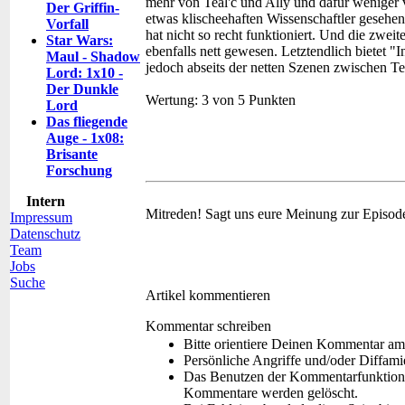
mehr von Teal'c und Ally und dafür wenige
Der Griffin-
etwas klischeehaften Wissenschaftler geseh
Vorfall
hat nicht so recht funktioniert. Und die zwei
Star Wars:
ebenfalls nett gewesen. Letztendlich bietet "
Maul - Shadow
jedoch abseits der netten Szenen zwischen Te
Lord: 1x10 -
Der Dunkle
Wertung:
3 von 5 Punkten
Lord
Das fliegende
Auge - 1x08:
Brisante
Forschung
Intern
Mitreden!
Sagt uns eure Meinung zur Episod
Impressum
Datenschutz
Team
Jobs
Suche
Artikel kommentieren
Kommentar schreiben
Bitte orientiere Deinen Kommentar am
Persönliche Angriffe und/oder Diffam
Das Benutzen der Kommentarfunktion f
Kommentare werden gelöscht.