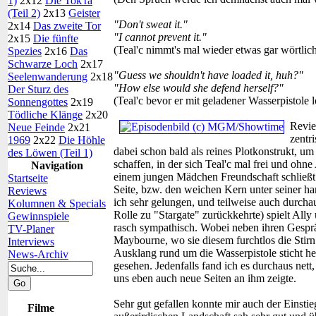
1)
2x12
Die Tok'ra
(Teil 2)
2x13
Geister
"Don't sweat it."
2x14
Das zweite Tor
"I cannot prevent it."
2x15
Die fünfte
(Teal'c nimmt's mal wieder etwas gar wörtlich
Spezies
2x16
Das
Schwarze Loch
2x17
"Guess we shouldn't have loaded it, huh?"
Seelenwanderung
2x18
"How else would she defend herself?"
Der Sturz des
(Teal'c bevor er mit geladener Wasserpistole 
Sonnengottes
2x19
Tödliche Klänge
2x20
Revi
Neue Feinde
2x21
zentr
1969
2x22
Die Höhle
dabei schon bald als reines Plotkonstrukt, u
des Löwen (Teil 1)
schaffen, in der sich Teal'c mal frei und ohn
Navigation
einem jungen Mädchen Freundschaft schließt. 
Startseite
Seite, bzw. den weichen Kern unter seiner ha
Reviews
ich sehr gelungen, und teilweise auch durcha
Kolumnen & Specials
Rolle zu "Stargate" zurückkehrte) spielt Al
Gewinnspiele
rasch sympathisch. Wobei neben ihren Gesprä
TV-Planer
Maybourne, wo sie diesem furchtlos die Stirn
Interviews
Ausklang rund um die Wasserpistole sticht he
News-Archiv
gesehen. Jedenfalls fand ich es durchaus net
uns eben auch neue Seiten an ihm zeigte.
Sehr gut gefallen konnte mir auch der Einsti
Filme