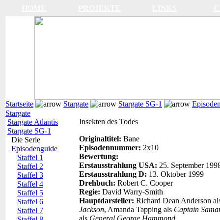
HOME
PROJEKTE
LINKS
C
Startseite
Stargate
Stargate SG-1
Episode
Stargate
Insekten des Todes
Stargate Atlantis
Stargate SG-1
Originaltitel:
Bane
Die Serie
Episodennummer:
2x10
Episodenguide
Bewertung:
Staffel 1
Erstausstrahlung USA:
25. September 199
Staffel 2
Erstausstrahlung D:
13. Oktober 1999
Staffel 3
Drehbuch:
Robert C. Cooper
Staffel 4
Regie:
David Warry-Smith
Staffel 5
Hauptdarsteller:
Richard Dean Anderson al
Staffel 6
Jackson
, Amanda Tapping als
Captain Saman
Staffel 7
als
General George Hammond
.
Staffel 8