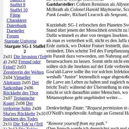
Gastdarsteller:
Colleen Rennison als
Allyso
Staffel 9
McBeath als
Colonel Harold Maybourne
, Sc
Staffel 10
Punk Leader
, Richard Leacock als
Sergeant
,
Filme
Charaktere
Kurzinhalt:
SG-1 erforschen den Planeten Svor
Datenbank
Stand über jenem der Menschheit erreicht zu
Darsteller
Dafür wimmelt es aber von riesigen Insekten.
Forum
als man es vertreiben will, sticht es den Jaff
Stargate Universe
Erde zurück, wo Doktor Fraiser feststellt, dass
Stargate SG-1 Staffel
verändert. Dies scheint Teil des Fortpflanzun
2
ein Parasit dazu verwenden, um Nahrung auf
2x01
Die Invasion (Teil
heranwachsen zu lassen. Somit steht nicht ei
4)
2x02
Freund oder
sollten sich die Insekten auf der Erde verbre
Feind?
2x03
Goa'uld-Larve sollte ihn vor solchen Infektion
Zerstörerin der Welten
weshalb "Junior" letztendlich sogar abgest
2x04
Virtueller
die Larve am Leben zu halten und zugleich n
Alptraum
2x05
Der
bricht Teal'c während der Überstellung in ei
Sarkophag
2x06
mischt er sich daraufhin unter Menschen, wo
Rückkehr des Thor
Metamorphose geht ungehindert weiter…
2x07
Trojanische
Kugel
2x08
Der
Denkwürdige Zitate:
"Request permission to b
verlorene Sohn
2x09
(O'Neill's respektvolle Anfrage an General
Sha'res Rückkehr
2x10
Insekten des Todes
"Remove yourself from my path."
2x11
Die Tok´ra (Teil
(Den Spruch werde ich demnächst auch mal 