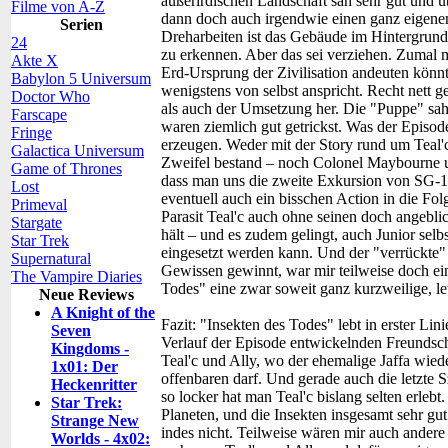
außerirdischen Landschaft sah sehr gut und üb
Filme von A-Z
dann doch auch irgendwie einen ganz eigene
Serien
Dreharbeiten ist das Gebäude im Hintergrund
24
zu erkennen. Aber das sei verziehen. Zumal 
Akte X
Erd-Ursprung der Zivilisation andeuten könnt
Babylon 5 Universum
wenigstens von selbst anspricht. Recht nett 
Doctor Who
als auch der Umsetzung her. Die "Puppe" sah
Farscape
waren ziemlich gut getrickst. Was der Episod
Fringe
erzeugen. Weder mit der Story rund um Teal'
Galactica Universum
Zweifel bestand – noch Colonel Maybourne u
Game of Thrones
dass man uns die zweite Exkursion von SG-1 z
Lost
eventuell auch ein bisschen Action in die Fo
Primeval
Parasit Teal'c auch ohne seinen doch angeb
Stargate
hält – und es zudem gelingt, auch Junior selb
Star Trek
eingesetzt werden kann. Und der "verrückte"
Supernatural
Gewissen gewinnt, war mir teilweise doch ein 
The Vampire Diaries
Todes" eine zwar soweit ganz kurzweilige, le
Neue Reviews
A Knight of the
Fazit:
"Insekten des Todes" lebt in erster Lini
Seven
Verlauf der Episode entwickelnden Freundsc
Kingdoms -
Teal'c und Ally, wo der ehemalige Jaffa wied
1x01: Der
offenbaren darf. Und gerade auch die letzte 
Heckenritter
so locker hat man Teal'c bislang selten erleb
Star Trek:
Planeten, und die Insekten insgesamt sehr g
Strange New
indes nicht. Teilweise wären mir auch andere
Worlds - 4x02: