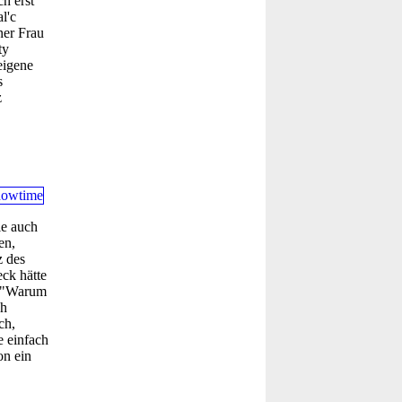
h erst
l'c
ner Frau
ty
eigene
s
z
ie auch
en,
z des
ck hätte
e "Warum
ch
ch,
 einfach
on ein