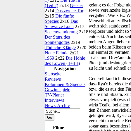
1)
2x12
Die Tok'ra
gelang es der Folge ni
(Teil 2)
2x13
Geister
sowie vereinzelte logi
2x14
Das zweite Tor
vergällen. Wie z.B.: W
2x15
Die fünfte
Menschheit auszulösch
Spezies
2x16
Das
wehrt sich stattdessen
Schwarze Loch
2x17
sorgloser und nicht so 
Seelenwanderung
2x18
entdeckt. Auch das sei
Der Sturz des
meinen Augen lieber mal
Sonnengottes
2x19
beiden beim Küssen erw
Tödliche Klänge
2x20
auf einmal zu verraten 
Neue Feinde
2x21
Teal'c und Drey'auc do
1969
2x22
Die Höhle
töten (und desintegrie
des Löwen (Teil 1)
zu leicht und schnell 
Navigation
Startseite
Generell fand ich diese
Reviews
dass Rya'c bereits die 
Kolumnen & Specials
bzw. die es aus den Fä
Gewinnspiele
Sha're und Skaara. Zud
TV-Planer
etwas vorspielt (was e
Interviews
wirkt Teal'c, bei alle
News-Archiv
den Zähnen entwickelt s
gelingen wird, Rya'c z
versucht man seine Ret
sogar ganz besonders l
Filme