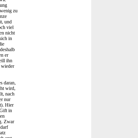
lung
 wenig zu
anze
t, und
ch viel
en nicht
ich in
die
 deshalb
en er
ill ihn
t wieder
es daran,
cht wird,
lt, nach
er nur
). Hier
ift in
nen
ng. Zwar
darf
atz