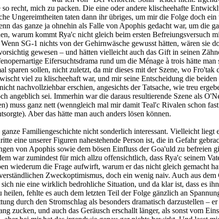
e so recht, mich zu packen. Die eine oder andere klischeehafte Entwick
sche Ungereimtheiten taten dann ihr übriges, um mir die Folge doch ein
enn das ganze ja ohnehin als Falle von Apophis gedacht war, um die g
en, warum kommt Rya'c nicht gleich beim ersten Befreiungsversuch mi
? Wenn SG-1 nichts von der Gehirnwäsche gewusst hätten, wären sie do
vorsichtig gewesen – und hätten vielleicht auch das Gift in seinen Zähn
fenopernartige Eifersuchtsdrama rund um die Ménage à trois hätte man s
 sparen sollen, nicht zuletzt, da mir dieses mit der Szene, wo Fro'tak 
ischt viel zu klischeehaft war, und mir seine Entscheidung die beiden
nicht nachvollziehbar erschien, angesichts der Tatsache, wie treu ergeb
ch angeblich sei. Immerhin war die daraus resultierende Szene als O'Ne
ren) muss ganz nett (wenngleich mal mir damit Teal'c Rivalen schon fas
entsorgte). Aber das hätte man auch anders lösen können.
 ganze Familiengeschichte nicht sonderlich interessant. Vielleicht liegt 
dritte eine unserer Figuren nahestehende Person ist, die in Gefahr gebra
ngen von Apophis sowie dem bösen Einfluss der Goa'uld zu befreien gi
em war zumindest für mich allzu offensichtlich, dass Rya'c seinem Vat
ben wiederum die Frage aufwirft, warum er das nicht gleich gemacht hat
m verständlichen Zweckoptimismus, doch ein wenig naiv. Auch aus dem G
ich nie eine wirklich bedrohliche Situation, und da klar ist, dass es ih
u heilen, fehlte es auch dem letzten Teil der Folge gänzlich an Spannu
tung durch den Stromschlag als besonders dramatisch darzustellen – er 
ang zucken, und auch das Geräusch erschallt länger, als sonst vom Eins