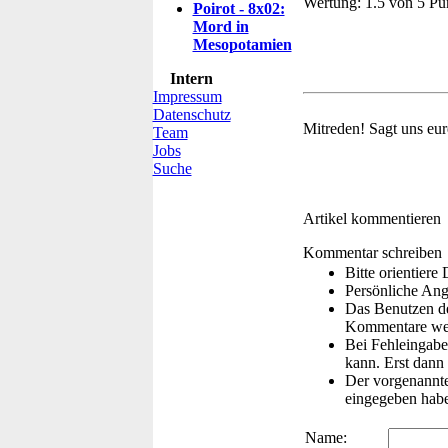
Wertung:
1.5 von 5 Pu
Poirot - 8x02:
Mord in
Mesopotamien
Intern
Impressum
Datenschutz
Mitreden!
Sagt uns eu
Team
Jobs
Suche
Artikel kommentieren
Kommentar schreiben
Bitte orientier
Persönliche Ang
Das Benutzen de
Kommentare wer
Bei Fehleingaben
kann. Erst dann 
Der vorgenannte 
eingegeben hab
Name: