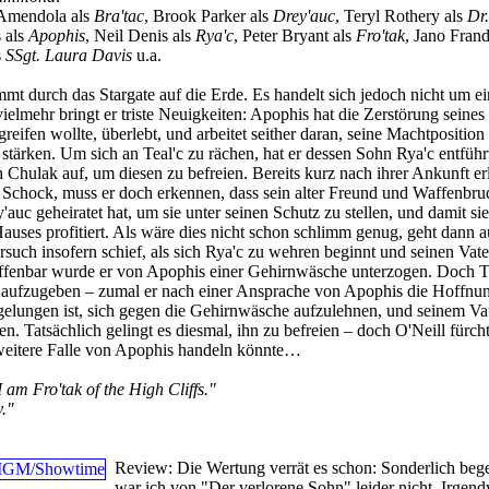
Amendola als
Bra'tac
, Brook Parker als
Drey'auc
, Teryl Rothery als
Dr.
s als
Apophis
, Neil Denis als
Rya'c
, Peter Bryant als
Fro'tak
, Jano Frand
s
SSgt. Laura Davis
u.a.
mt durch das Stargate auf die Erde. Es handelt sich jedoch nicht um e
elmehr bringt er triste Neuigkeiten: Apophis hat die Zerstörung seines 
reifen wollte, überlebt, und arbeitet seither daran, seine Machtposition
stärken. Um sich an Teal'c zu rächen, hat er dessen Sohn Rya'c entführ
 Chulak auf, um diesen zu befreien. Bereits kurz nach ihrer Ankunft er
n Schock, muss er doch erkennen, dass sein alter Freund und Waffenbru
'auc geheiratet hat, um sie unter seinen Schutz zu stellen, und damit si
Hauses profitiert. Als wäre dies nicht schon schlimm genug, geht dann 
rsuch insofern schief, als sich Rya'c zu wehren beginnt und seinen Vate
ffenbar wurde er von Apophis einer Gehirnwäsche unterzogen. Doch Tea
so aufzugeben – zumal er nach einer Ansprache von Apophis die Hoffnu
 gelungen ist, sich gegen die Gehirnwäsche aufzulehnen, und seinem Vat
en. Tatsächlich gelingt es diesmal, ihn zu befreien – doch O'Neill fürcht
 weitere Falle von Apophis handeln könnte…
I am Fro'tak of the High Cliffs."
."
Review:
Die Wertung verrät es schon: Sonderlich bege
war ich von "Der verlorene Sohn" leider nicht. Irgen