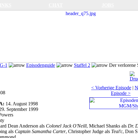
INKS
CHAT
JOBS
SG-1
Episodenguide
Staffel 2
Der verlorene
< Vorherige Episode
|
N
x08
Episode >
SA:
14. August 1998
29. September 1999
Powers
ty
ard Dean Anderson als
Colonel Jack O'Neill
, Michael Shanks als
Dr. D
ing als
Captain Samantha Carter
, Christopher Judge als
Teal'c
, Don S
Hammond
.