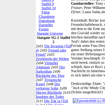
Gastdarsteller:
Tony 
Staffel 9
Fraiser
, Peter William
Staffel 10
Dj'nor
, Laara Sadiq al
Filme
Charaktere
Kurzinhalt:
Bra'tac kom
Datenbank
Freundschaftsbesuch, vi
Darsteller
mit dem er die Erde ang
Forum
den Goa'uld wieder zu 
Stargate Universe
brechen daraufhin nach
Stargate SG-1 Staffel
Teal'c dabei den erste
2
Fro'tak seine Frau Drey
2x01
Die Invasion (Teil
guten Stellung seines 
4)
2x02
Freund oder
ein erster Befreiungsve
Feind?
2x03
Verräter beschimpft. O
Zerstörerin der Welten
nicht bereit, einfach 
2x04
Virtueller
schöpft, dass es Rya'c
Alptraum
2x05
Der
Nachricht zu hinterlass
Sarkophag
2x06
es sich dabei um eine
Rückkehr des Thor
2x07
Trojanische
Denkwürdige Zitate:
"
Kugel
2x08
Der
"Jack of the Windy City
verlorene Sohn
2x09
(Schön ausgedrückt!)
Sha'res Rückkehr
2x10
Insekten des Todes
2x11
Die Tok´ra (Teil