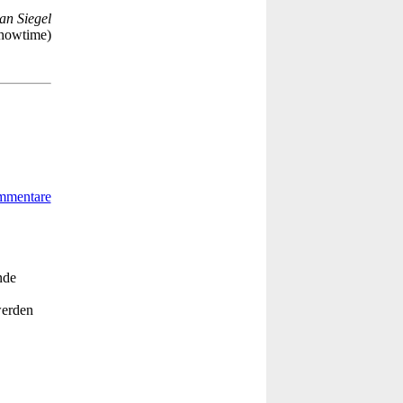
an Siegel
howtime)
nde
werden