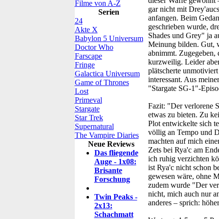
dieser Waffe gewohnt –
Filme von A-Z
gar nicht mit Drey'auc
Serien
anfangen. Beim Gedanke
24
geschrieben wurde, dre
Akte X
Shades und Grey" ja au
Babylon 5 Universum
Meinung bilden. Gut, w
Doctor Who
abnimmt. Zugegeben, di
Farscape
kurzweilig. Leider abe
Fringe
plätscherte unmotiviert
Galactica Universum
interessant. Aus meine
Game of Thrones
"Stargate SG-1"-Episo
Lost
Primeval
Fazit:
"Der verlorene S
Stargate
etwas zu bieten. Zu k
Star Trek
Plot entwickelte sich 
Supernatural
völlig an Tempo und Dr
The Vampire Diaries
machten auf mich einen
Neue Reviews
Zets bei Rya'c am Ende
Das fliegende
ich ruhig verzichten 
Auge - 1x08:
ist Rya'c nicht schon 
Brisante
gewesen wäre, ohne M
Forschung
zudem wurde "Der verl
nicht, mich auch nur an
Twin Peaks -
anderes – sprich: höhe
2x13:
Schachmatt