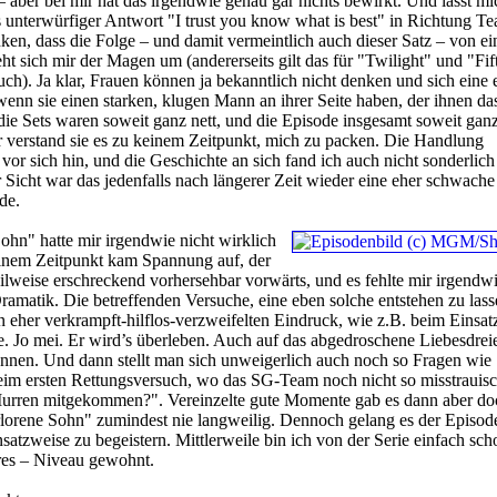
 aber bei mir hat das irgendwie genau gar nichts bewirkt. Und lasst mic
s unterwürfiger Antwort "I trust you know what is best" in Richtung Tea
n, dass die Folge – und damit vermeintlich auch dieser Satz – von ei
ht sich mir der Magen um (andererseits gilt das für "Twilight" und "Fif
ch). Ja klar, Frauen können ja bekanntlich nicht denken und sich eine 
enn sie einen starken, klugen Mann an ihrer Seite haben, der ihnen da
e Sets waren soweit ganz nett, und die Episode insgesamt soweit gan
r verstand sie es zu keinem Zeitpunkt, mich zu packen. Die Handlung
 vor sich hin, und die Geschichte an sich fand ich auch nicht sonderlich
r Sicht war das jedenfalls nach längerer Zeit wieder eine eher schwache
de.
ohn" hatte mir irgendwie nicht wirklich
einem Zeitpunkt kam Spannung auf, der
teilweise erschreckend vorhersehbar vorwärts, und es fehlte mir irgendw
amatik. Die betreffenden Versuche, eine eben solche entstehen zu lass
 eher verkrampft-hilflos-verzweifelten Eindruck, wie z.B. beim Einsat
. Jo mei. Er wird’s überleben. Auch auf das abgedroschene Liebesdreie
können. Und dann stellt man sich unweigerlich auch noch so Fragen wi
beim ersten Rettungsversuch, wo das SG-Team noch nicht so misstrauis
urren mitgekommen?". Vereinzelte gute Momente gab es dann aber do
orene Sohn" zumindest nie langweilig. Dennoch gelang es der Episode
satzweise zu begeistern. Mittlerweile bin ich von der Serie einfach sch
res – Niveau gewohnt.