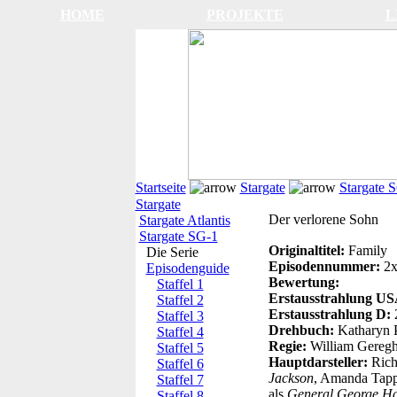
HOME
PROJEKTE
L
Startseite
Stargate
Stargate 
Stargate
Der verlorene Sohn
Stargate Atlantis
Stargate SG-1
Originaltitel:
Family
Die Serie
Episodennummer:
2
Episodenguide
Bewertung:
Staffel 1
Erstausstrahlung U
Staffel 2
Erstausstrahlung D:
Staffel 3
Drehbuch:
Katharyn 
Staffel 4
Regie:
William Geregh
Staffel 5
Hauptdarsteller:
Rich
Staffel 6
Jackson
, Amanda Tapp
Staffel 7
als
General George 
Staffel 8