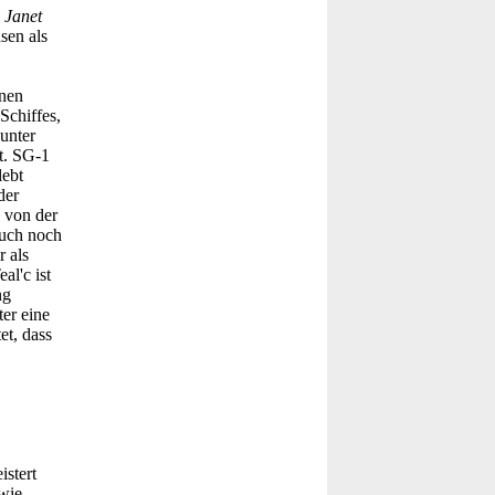
 Janet
sen als
inen
Schiffes,
 unter
t. SG-1
lebt
der
e von der
auch noch
r als
l'c ist
ng
er eine
et, dass
istert
dwie