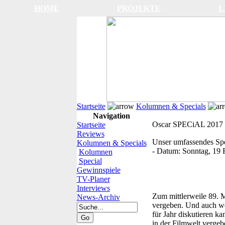
HOME
PROJEKTE
L
Startseite
Kolumnen & Specials
Navigation
Oscar SPECiAL 2017
Startseite
Reviews
Unser umfassendes Sp
Kolumnen & Specials
-
Datum:
Sonntag, 19 
Kolumnen
Special
Gewinnspiele
TV-Planer
Interviews
Zum mittlerweile 89. 
News-Archiv
vergeben. Und auch we
für Jahr diskutieren k
in der Filmwelt vergebe