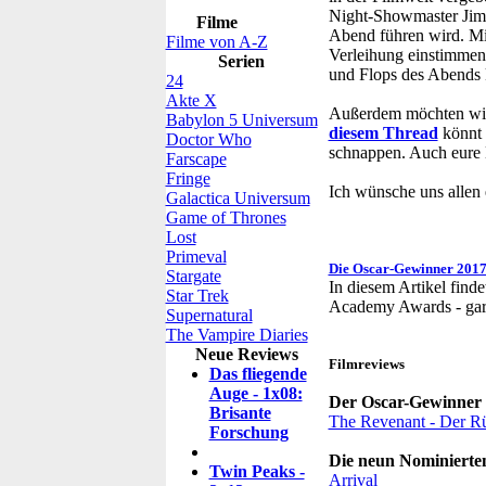
Night-Showmaster Jimm
Filme
Abend führen wird. Mit
Filme von A-Z
Verleihung einstimmen
Serien
und Flops des Abends 
24
Akte X
Außerdem möchten wir 
Babylon 5 Universum
diesem Thread
könnt 
Doctor Who
schnappen. Auch eure K
Farscape
Fringe
Ich wünsche uns allen
Galactica Universum
Game of Thrones
Lost
Primeval
Die Oscar-Gewinner 201
Stargate
In diesem Artikel finde
Star Trek
Academy Awards - garan
Supernatural
The Vampire Diaries
Neue Reviews
Filmreviews
Das fliegende
Auge - 1x08:
Der Oscar-Gewinner 
Brisante
The Revenant - Der R
Forschung
Die neun Nominierten
Twin Peaks -
Arrival