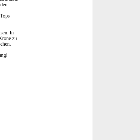
 den
 Tops
sen. In
-Krone zu
sehen.
ung!