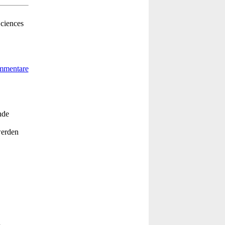
ciences
nde
werden