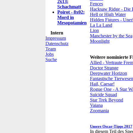
2x13:
Fences
Schachmatt
Hacksaw Ridge - Die 
Poirot - 8x02:
Hell or High Water
Mord in
Hidden Figures - Uner
Mesopotamien
La La Land
Lion
Intern
Manchester by the Sea
Impressum
Moonlight
Datenschutz
Team
Jobs
Weitere nominierte F
Suche
Allied - Vertraute Fre
Doctor Strange
Deepwater Horizon
Fantastische Tierwesen
Hail, Caesar!
Rogue One - A Star Wa
Suicide Squad
Star Trek Beyond
Vaiana
Zoomania
Unsere Oscar-Tipps 2017
In diesem Teil des Sp