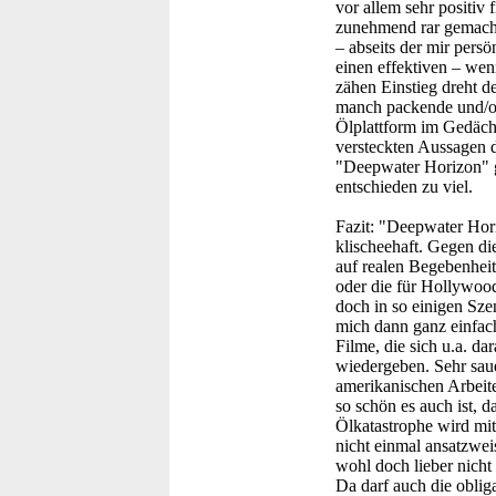
vor allem sehr positiv
zunehmend rar gemacht 
– abseits der mir persö
einen effektiven – we
zähen Einstieg dreht de
manch packende und/od
Ölplattform im Gedächt
versteckten Aussagen d
"Deepwater Horizon" gu
entschieden zu viel.
Fazit:
"Deepwater Horizo
klischeehaft. Gegen die
auf realen Begebenheit
oder die für Hollywood
doch in so einigen Sz
mich dann ganz einfach
Filme, die sich u.a. da
wiedergeben. Sehr saue
amerikanischen Arbeit
so schön es auch ist, da
Ölkatastrophe wird mi
nicht einmal ansatzwei
wohl doch lieber nicht
Da darf auch die obliga