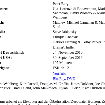
Peter Berg
nten:
U.a. Lorenzo di Bonaventura, Mar
Vahradian, David Womark & Mark
Wahlberg
ch:
Matthew Michael Carnahan & Mat
Sand
ik:
Steve Jablonsky
:
Enrique Chediak
Gabriel Fleming & Colby Parker Jr
Drama/Thriller
rt Deutschland:
24. November 2016
rt USA:
30. September 2016
:
107 Minuten
eigabe:
FSK ab 12
YouTube
Blu-Ray
,
DVD
 Wahlberg, Kurt Russell, Douglas M. Griffin, James DuMont, Joe Chr
riguez, Brad Leland, John Malkovich, Dylan O'Brien, Kate Hudson u.
ms arbeitet als Elektriker auf der Ölbohrstation Deepwater Horizon.