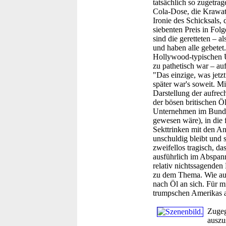
tatsächlich so zugetra
Cola-Dose, die Krawatt
Ironie des Schicksals,
siebenten Preis in Fol
sind die geretteten – a
und haben alle gebetet.
Hollywood-typischen Ü
zu pathetisch war – au
"Das einzige, was jetz
später war's soweit. Mi
Darstellung der aufrec
der bösen britischen Öl
Unternehmen im Bunde,
gewesen wäre), in die 
Sekttrinken mit den A
unschuldig bleibt und s
zweifellos tragisch, d
ausführlich im Abspann
relativ nichtssagenden
zu dem Thema. Wie auch
nach Öl an sich. Für m
trumpschen Amerikas 
Zugeg
auszu