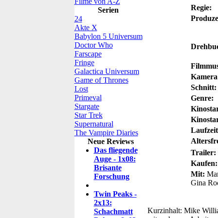
Filme von A-Z
Regie:
Serien
Produze
24
Akte X
Babylon 5 Universum
Doctor Who
Drehbu
Farscape
Fringe
Filmmus
Galactica Universum
Kamera
Game of Thrones
Schnitt:
Lost
Primeval
Genre:
Stargate
Kinosta
Star Trek
Kinosta
Supernatural
Laufzeit
The Vampire Diaries
Altersfr
Neue Reviews
Das fliegende
Trailer:
Auge - 1x08:
Kaufen:
Brisante
Mit:
Mark
Forschung
Gina Rod
Twin Peaks -
2x13:
Kurzinhalt:
Mike Willia
Schachmatt