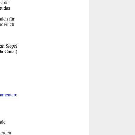
st der
t das
mich für
nderlich
an Siegel
dioCanal)
nde
werden