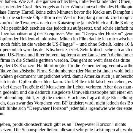
gen haben. Wie z.B. die ganzen schlechten, unheilverkündenden Omen, 
e, oder der Crash des Vogels auf der Windschutzscheibe des Helikopte
 dass Jimmy Harrell keine zehn Minuten bevor die Kacke am Dampfen is
ge für die sicherste Ölplattform der Welt in Empfang nimmt. Und mögli
ls aufrechte Texaner – nach der Katastrophe ja tatsächlich auf die Knie
 Mir persönlich erschien das jedoch zu aufgesetzt, und schrie einfach n
berdramatisierung der Ereignisse. Wie mir "Deepwater Horizon" gener
fopfernder Heldentod inklusive. Mitten im Film dachte ich mir zwische
t noch fehlt, ist die wehende US-Flagge" – und ohne Scheiß, keine 10 
r persönlich war das der Klischees zu viel. Sehr kritisch sehe ich auch 
hten US-Firma und ihrer braven, tapferen amerikanischen Arbeitnehmer
firma in die Scheiße geritten werden. Das geht so weit, dass das dritte
 der US-Konzern Halliburton (der für die Zementierung verantwortli
fiktive französische Firma Schlumberger (der Name ist ihnen wohl bei
nwälten gekommen) umgedichtet wird, damit Amerika auch ja unbescho
ich in der Opferrolle suhlen kann. Und: Bitte nicht falsch verstehen, es 
ass bei dieser Tragödie elf Menschen ihr Leben verloren. Aber dass man 
 gedenkt, und die dadurch ausgelöste Umweltkatastrophe mit einer ein
 Einblendung abtut, zeigt die meines Erachtens fragwürdige Einstellun
, dass zwar das Vorgehen von BP kritisiert wird, nicht jedoch das B
ich fühlte sich "Deepwater Horizon" jedenfalls irgendwie wie der erste
an.
eben, produktionstechnisch gibt es an "Deepwater Horizon" nichts
setzen. Die Schauspieler liefern allesamt sehr gute Leistungen ab, wobe