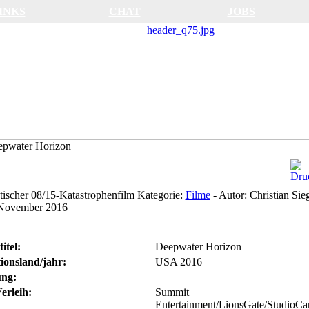
INKS
CHAT
JOBS
pwater Horizon
otischer 08/15-Katastrophenfilm
Kategorie:
Filme
-
Autor:
Christian Sie
 November 2016
itel:
Deepwater Horizon
ionsland/jahr:
USA 2016
ng:
erleih:
Summit
Entertainment/LionsGate/StudioCa