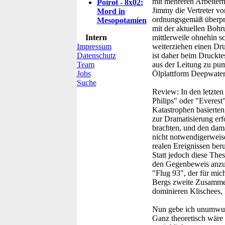
mit mehreren Arbeitern 
Poirot - 8x02:
Jimmy die Vertreter vo
Mord in
ordnungsgemäß überprü
Mesopotamien
mit der aktuellen Bohr
Intern
mittlerweile ohnehin s
Impressum
weiterziehen einen Dr
Datenschutz
ist daher beim Druckt
Team
aus der Leitung zu pu
Jobs
Ölplattform Deepwate
Suche
Review:
In den letzten
Philips" oder "Everest
Katastrophen basierten
zur Dramatisierung erf
brachten, und den dama
nicht notwendigerweis
realen Ereignissen ber
Statt jedoch diese The
den Gegenbeweis anzutr
"Flug 93", der für mich
Bergs zweite Zusammen
dominieren Klischees, 
Nun gebe ich unumwund
Ganz theoretisch wäre e