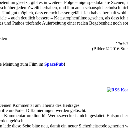
tent umgesetzt, gibt es in weiterer Folge einige spektakuläre Szenen, i
sch über jeden Zweifel erhaben, und ihm auch schauspieltechnisch nich
 Und gut möglich, dass er euch besser gefällt. Ich habe aber halt wohl
iele – auch deutlich bessere – Katastrophenfilme gesehen, als dass ich 
ees und Pathos triefende Aufarbeitung einer realen Begebenheit noch so
kten
Christi
(Bilder © 2016 Stu
re Meinung zum Film im
SpacePub
!
e Deinen Kommentar am Thema des Beitrages.
riffe und/oder Diffamierungen werden gelöscht.
r Kommentarfunktion für Werbezwecke ist nicht gestattet. Entspreche
den gelöscht.
 lade diese Seite bitte neu, damit ein neuer Sicherheitscode generiert 