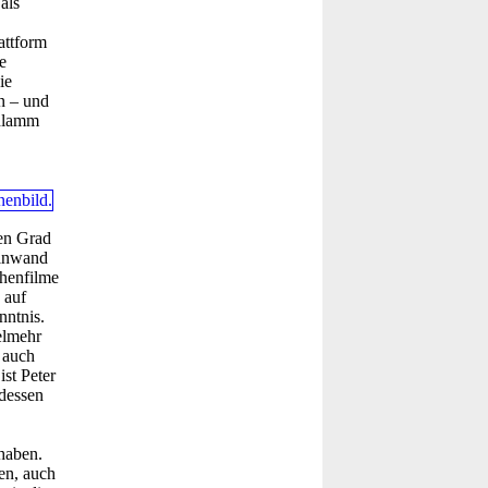
als
attform
e
ie
n – und
chlamm
sen Grad
einwand
phenfilme
 auf
nntnis.
elmehr
 auch
ist Peter
dessen
haben.
en, auch