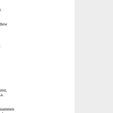
k
thew
.
est,
a.
 Zusammen