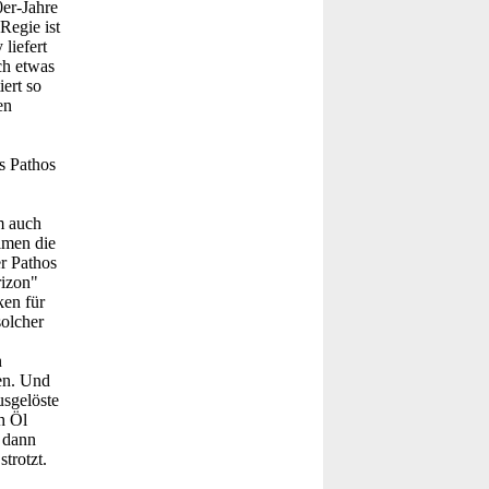
0er-Jahre
Regie ist
liefert
ch etwas
ert so
en
s Pathos
m auch
ilmen die
r Pathos
rizon"
ken für
solcher
n
en. Und
usgelöste
h Öl
 dann
trotzt.