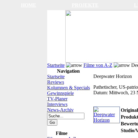
HOME
PROJEKTE
L
Startseite
Filme von A-Z
Dee
Navigation
Deepwater Horizon
Startseite
Reviews
Pathetischer, US-patri
Kolumnen & Specials
Datum:
Mittwoch, 23
Gewinnspiele
TV-Planer
Interviews
News-Archiv
Originalt
Produkt
Bewertu
Studio/V
Filme