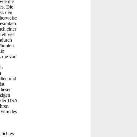
wie die
rs. Die
t, den
cherweise
 gesunken
ach einer
ell viel
ndurch
Minuten
die
, die von
ch
m
lten und
ist
diesen
zigen
g der USA
ohren
 Film des
i ich es