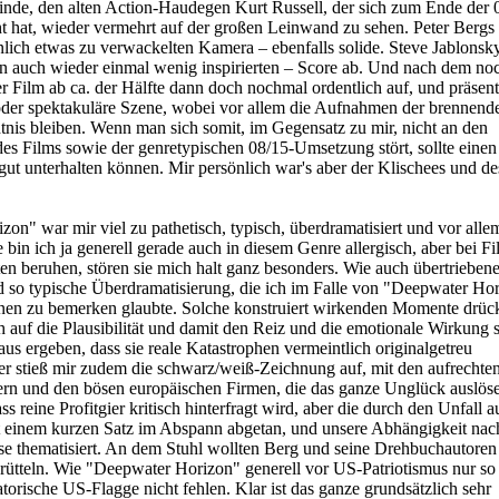
 finde, den alten Action-Haudegen Kurt Russell, der sich zum Ende der 
hat, wieder vermehrt auf der großen Leinwand zu sehen. Peter Bergs 
nlich etwas zu verwackelten Kamera – ebenfalls solide. Steve Jablonsky 
nn auch wieder einmal wenig inspirierten – Score ab. Und nach dem no
r Film ab ca. der Hälfte dann doch nochmal ordentlich auf, und präsenti
er spektakuläre Szene, wobei vor allem die Aufnahmen der brennend
nis bleiben. Wenn man sich somit, im Gegensatz zu mir, nicht an den
es Films sowie der genretypischen 08/15-Umsetzung stört, sollte einen
t unterhalten können. Mir persönlich war's aber der Klischees und de
n" war mir viel zu pathetisch, typisch, überdramatisiert und vor alle
 bin ich ja generell gerade auch in diesem Genre allergisch, aber bei F
en beruhen, stören sie mich halt ganz besonders. Wie auch übertriebene
 so typische Überdramatisierung, die ich im Falle von "Deepwater Ho
enen zu bemerken glaubte. Solche konstruiert wirkenden Momente drüc
 auf die Plausibilität und damit den Reiz und die emotionale Wirkung 
raus ergeben, dass sie reale Katastrophen vermeintlich originalgetreu
r stieß mir zudem die schwarz/weiß-Zeichnung auf, mit den aufrechte
ern und den bösen europäischen Firmen, die das ganze Unglück auslös
ss reine Profitgier kritisch hinterfragt wird, aber die durch den Unfall a
t einem kurzen Satz im Abspann abgetan, und unsere Abhängigkeit nac
se thematisiert. An dem Stuhl wollten Berg und seine Drehbuchautoren
 rütteln. Wie "Deepwater Horizon" generell vor US-Patriotismus nur so s
torische US-Flagge nicht fehlen. Klar ist das ganze grundsätzlich sehr