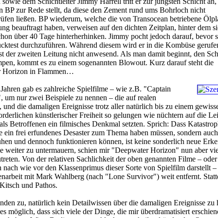
sowie dem Schichtleiter Jimmy Harrell tritt er zur jüngsten Schicht an, 
n BP zur Rede stellt, da diese den Zement rund ums Bohrloch nicht
fen ließen. BP wiederum, welche die von Transocean betriebene Ölpl
ung beauftragt haben, verweisen auf den dichten Zeitplan, hinter dem si
chon über 40 Tage hinterherhinken. Jimmy pocht jedoch darauf, bevor s
ucktest durchzuführen. Während diesem wird er in die Kombüse gerufe
est der zweiten Leitung nicht anwesend. Als man damit beginnt, den S
mpen, kommt es zu einem sogenannten Blowout. Kurz darauf steht die
r Horizon in Flammen…
 Jahren gab es zahlreiche Spielfilme – wie z.B. "Captain
", um nur zwei Beispiele zu nennen – die auf realen
, und die damaligen Ereignisse trotz aller natürlich bis zu einem gewis
orderlichen künstlerischer Freiheit so gelungen wie nüchtern auf die L
ls Betroffenen ein filmisches Denkmal setzten. Sprich: Dass Katastro
e ein frei erfundenes Desaster zum Thema haben müssen, sondern auch
uhen und dennoch funktionieren können, ist keine sonderlich neue Erke
se weiter zu untermauern, schien mir "Deepwater Horizon" nun aber vi
eten. Von der relativen Sachlichkeit der oben genannten Filme – oder
 nach wie vor den Klassenprimus dieser Sorte von Spielfilm darstellt – 
arbeit mit Mark Wahlberg (nach "Lone Survivor") weit entfernt. Statt
Kitsch und Pathos.
en zu, natürlich kein Detailwissen über die damaligen Ereignisse zu 
s möglich, dass sich viele der Dinge, die mir überdramatisiert erschien