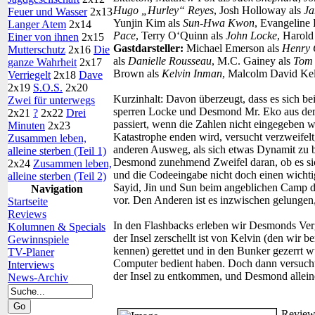
Hugo „Hurley“ Reyes
, Josh Holloway als
Ja
Feuer und Wasser
2x13
Yunjin Kim als
Sun-Hwa Kwon
, Evangeline 
Langer Atem
2x14
Pace
, Terry O‘Quinn als
John Locke
, Harold
Einer von ihnen
2x15
Gastdarsteller:
Michael Emerson als
Henry 
Mutterschutz
2x16
Die
als
Danielle Rousseau
, M.C. Gainey als
Tom 
ganze Wahrheit
2x17
Brown als
Kelvin Inman
, Malcolm David Kel
Verriegelt
2x18
Dave
2x19
S.O.S.
2x20
Kurzinhalt:
Davon überzeugt, dass es sich be
Zwei für unterwegs
sperren Locke und Desmond Mr. Eko aus de
2x21
?
2x22
Drei
passiert, wenn die Zahlen nicht eingegeben we
Minuten
2x23
Katastrophe enden wird, versucht verzweifelt
Zusammen leben,
anderen Ausweg, als sich etwas Dynamit zu
alleine sterben (Teil 1)
Desmond zunehmend Zweifel daran, ob es sic
2x24
Zusammen leben,
und die Codeeingabe nicht doch einen wichtig
alleine sterben (Teil 2)
Sayid, Jin und Sun beim angeblichen Camp d
Navigation
vor. Den Anderen ist es inzwischen gelunge
Startseite
Reviews
In den Flashbacks erleben wir Desmonds Verg
Kolumnen & Specials
der Insel zerschellt ist von Kelvin (den wir 
Gewinnspiele
kennen) gerettet und in den Bunker gezerrt w
TV-Planer
Computer bedient haben. Doch dann versucht
Interviews
der Insel zu entkommen, und Desmond allei
News-Archiv
Review