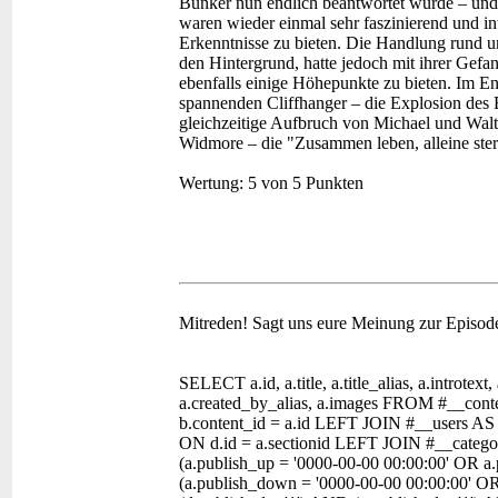
Bunker nun endlich beantwortet wurde – und
waren wieder einmal sehr faszinierend und in
Erkenntnisse zu bieten. Die Handlung rund u
den Hintergrund, hatte jedoch mit ihrer Ge
ebenfalls einige Höhepunkte zu bieten. Im En
spannenden Cliffhanger – die Explosion des
gleichzeitige Aufbruch von Michael und Wal
Widmore – die "Zusammen leben, alleine ster
Wertung:
5 von 5 Punkten
Mitreden!
Sagt uns eure Meinung zur Episod
SELECT a.id, a.title, a.title_alias, a.introtext,
a.created_by_alias, a.images FROM #__con
b.content_id = a.id LEFT JOIN #__users AS
ON d.id = a.sectionid LEFT JOIN #__categor
(a.publish_up = '0000-00-00 00:00:00' OR a
(a.publish_down = '0000-00-00 00:00:00' O