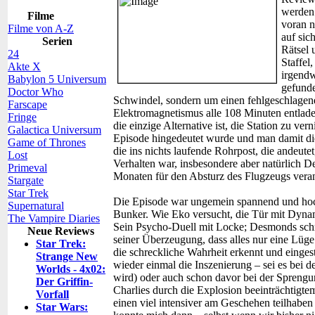
werden 
Filme
voran n
Filme von A-Z
auf sic
Serien
Rätsel 
24
Staffel
Akte X
irgendw
Babylon 5 Universum
gefunde
Doctor Who
Schwindel, sondern um einen fehlgeschlagen
Farscape
Elektromagnetismus alle 108 Minuten entladen
Fringe
die einzige Alternative ist, die Station zu v
Galactica Universum
Episode hingedeutet wurde und man damit di
Game of Thrones
die ins nichts laufende Rohrpost, die andeute
Lost
Verhalten war, insbesondere aber natürlich D
Primeval
Monaten für den Absturz des Flugzeugs veran
Stargate
Star Trek
Die Episode war ungemein spannend und hoch
Supernatural
Bunker. Wie Eko versucht, die Tür mit Dynami
The Vampire Diaries
Sein Psycho-Duell mit Locke; Desmonds schr
Neue Reviews
seiner Überzeugung, dass alles nur eine Lüge i
Star Trek:
die schreckliche Wahrheit erkennt und eingest
Strange New
wieder einmal die Inszenierung – sei es bei de
Worlds - 4x02:
wird) oder auch schon davor bei der Sprengu
Der Griffin-
Charlies durch die Explosion beeinträchtigt
Vorfall
einen viel intensiver am Geschehen teilhabe
Star Wars: