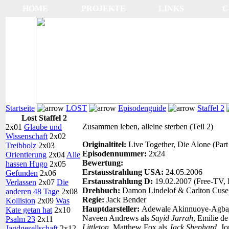
HOME
PROJEKTE
LINKS
C
Startseite
LOST
Episodenguide
Staffel 2
Lost Staffel 2
Zusammen leben, alleine sterben (Teil 2)
2x01
Glaube und
Wissenschaft
2x02
Originaltitel:
Live Together, Die Alone (Part
Treibholz
2x03
Episodennummer:
2x24
Orientierung
2x04
Alle
Bewertung:
hassen Hugo
2x05
Erstausstrahlung USA:
24.05.2006
Gefunden
2x06
Erstausstrahlung D:
19.02.2007 (Free-TV, 
Verlassen
2x07
Die
Drehbuch:
Damon Lindelof & Carlton Cuse
anderen 48 Tage
2x08
Regie:
Jack Bender
Kollision
2x09
Was
Hauptdarsteller:
Adewale Akinnuoye-Agbaj
Kate getan hat
2x10
Naveen Andrews als
Sayid Jarrah
, Emilie d
Psalm 23
2x11
Littleton
, Matthew Fox als
Jack Shephard
, J
Jagdgesellschaft
2x12