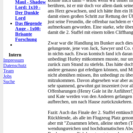
konnte mich dann – selbst wenn wir bisher ni
Maul - Shadow
berühren, ist er mir doch vor allem dank sei
Lord: 1x10 -
ans Herz gewachsen, und ich hätte ihm ein 
Der Dunkle
damit einen großen Schritt zur Rettung der Ü
Lord
just seine Freundin, die offenbar nachdem er v
Das fliegende
aufmerksam geworden. Eine starke, sehr übe
Auge - 1x08:
damit die 2. Staffel mit einem tollen Cliffhang
Brisante
Forschung
Zwar war die Handlung im Bunker auch dies
gelungenste, jene von Jack, Sawyer und Co. s
in nichts nach. Etwas komisch fand ich daran 
Intern
unbedingt Hurley mitkommen musste, nur u
Impressum
zurück zum Strand zu stiefeln. Das hätte doch
Datenschutz
andere genauso gut erledigen können, und Mi
Team
nicht abmühen müssen, ihn unbedingt zu übe
Jobs
mitzukommen. Davon abgesehen war aber au
Suche
sehr spannend, gewohnt gut inszeniert (vor al
Offenbarungen (Henry Gale ist ihr Anführer!
und Kate werden von den Anderen gefangen
aufbrechen, um nach Hause zurückzukehren
Fazit:
Auch das Finale der 2. Staffel enttäusch
Rückblende, als alle im Flugzeug Platz gen
aber mit "Zusammen leben, alleine sterben (
wendungsreichen und hochdramatischen Abschl