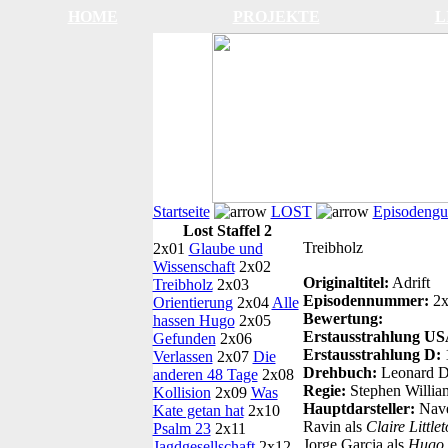
HOME
PROJEKTE
L
Startseite
LOST
Episodengu
Lost Staffel 2
Treibholz
2x01
Glaube und
Wissenschaft
2x02
Originaltitel:
Adrift
Treibholz
2x03
Episodennummer:
2
Orientierung
2x04
Alle
Bewertung:
hassen Hugo
2x05
Erstausstrahlung U
Gefunden
2x06
Erstausstrahlung D:
Verlassen
2x07
Die
Drehbuch:
Leonard D
anderen 48 Tage
2x08
Regie:
Stephen Willia
Kollision
2x09
Was
Hauptdarsteller:
Nav
Kate getan hat
2x10
Ravin als
Claire Little
Psalm 23
2x11
Jorge Garcia als
Hugo 
Jagdgesellschaft
2x12