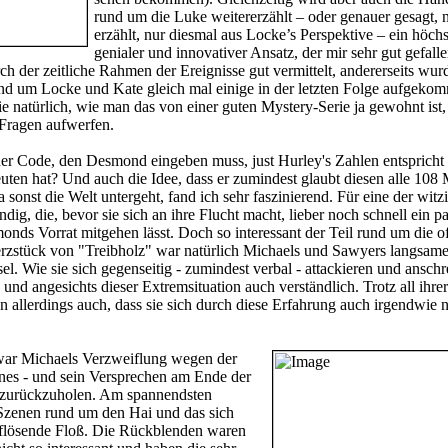
rund um die Luke weitererzählt – oder genauer gesagt,
erzählt, nur diesmal aus Locke’s Perspektive – ein höchs
genialer und innovativer Ansatz, der mir sehr gut gefalle
ch der zeitliche Rahmen der Ereignisse gut vermittelt, andererseits wur
d um Locke und Kate gleich mal einige in der letzten Folge aufgeko
ie natürlich, wie man das von einer guten Mystery-Serie ja gewohnt ist,
Fragen aufwerfen.
 der Code, den Desmond eingeben muss, just Hurley's Zahlen entspricht
uten hat? Und auch die Idee, dass er zumindest glaubt diesen alle 108
sonst die Welt untergeht, fand ich sehr faszinierend. Für eine der witz
ig, die, bevor sie sich an ihre Flucht macht, lieber noch schnell ein p
nds Vorrat mitgehen lässt. Doch so interessant der Teil rund um die o
rzstück von "Treibholz" war natürlich Michaels und Sawyers langsam
l. Wie sie sich gegenseitig - zumindest verbal - attackieren und anschr
 und angesichts dieser Extremsituation auch verständlich. Trotz all ihrer
 allerdings auch, dass sie sich durch diese Erfahrung auch irgendwie 
war Michaels Verzweiflung wegen der
nes - und sein Versprechen am Ende der
r zurückzuholen. Am spannendsten
zenen rund um den Hai und das sich
uflösende Floß. Die Rückblenden waren