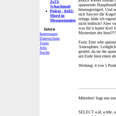
jedoch wieder einmal n
2x13:
spannende Haupthandl
Schachmatt
hinausgezögert. Und a
Poirot - 8x02:
sich Sawyer die Kugel
Mord in
reinigt, hätte ich eige
Mesopotamien
nicht höllisch? Aber v
was für‘n harter Kerl 
Intern
Mysterium der Insel?!?
Impressum
Datenschutz
Fazit:
Eine sehr spanne
Team
Atmosphäre. Lediglich
Jobs
gestört, da sie die sp
Suche
am Ende lässt einen a
Wertung:
4 von 5 Punk
Mitreden!
Sagt uns eur
SELECT a.id, a.title, a.t