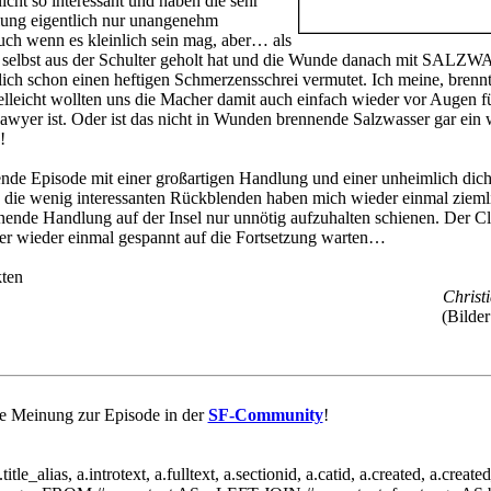
icht so interessant und haben die sehr
ung eigentlich nur unangenehm
uch wenn es kleinlich sein mag, aber… als
 selbst aus der Schulter geholt hat und die Wunde danach mit SAL
ntlich schon einen heftigen Schmerzensschrei vermutet. Ich meine, brenn
ielleicht wollten uns die Macher damit auch einfach wieder vor Augen f
Sawyer ist. Oder ist das nicht in Wunden brennende Salzwasser gar ein 
!
nde Episode mit einer großartigen Handlung und einer unheimlich dich
 die wenig interessanten Rückblenden haben mich wieder einmal zieml
annende Handlung auf der Insel nur unnötig aufzuhalten schienen. Der Cl
ber wieder einmal gespannt auf die Fortsetzung warten…
ten
Christi
(Bilde
e Meinung zur Episode in der
SF-Community
!
itle_alias, a.introtext, a.fulltext, a.sectionid, a.catid, a.created, a.create