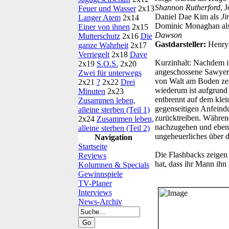
Shannon Rutherford
, 
Feuer und Wasser
2x13
Daniel Dae Kim als
Ji
Langer Atem
2x14
Dominic Monaghan al
Einer von ihnen
2x15
Dawson
Mutterschutz
2x16
Die
Gastdarsteller:
Henry 
ganze Wahrheit
2x17
Verriegelt
2x18
Dave
Kurzinhalt:
Nachdem ih
2x19
S.O.S.
2x20
angeschossene Sawyer g
Zwei für unterwegs
von Walt am Boden zer
2x21
?
2x22
Drei
wiederum ist aufgrund 
Minuten
2x23
entbrennt auf dem klei
Zusammen leben,
gegenseitigen Anfeind
alleine sterben (Teil 1)
zurücktreiben. Währen
2x24
Zusammen leben,
nachzugehen und ebenfa
alleine sterben (Teil 2)
ungeheuerliches über 
Navigation
Startseite
Die Flashbacks zeigen
Reviews
hat, dass ihr Mann ihn
Kolumnen & Specials
Gewinnspiele
TV-Planer
Interviews
News-Archiv