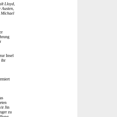
lt Lloyd
,
 Austen
,
s
Michael
er
ührung
r
ur Insel
 ihr
rmiert
as
eten
ir Jin
nger zu
dlung