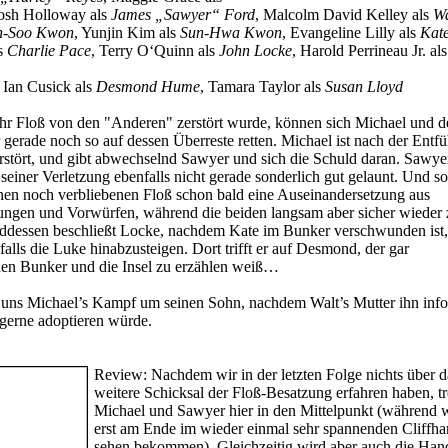
Josh Holloway als
James „Sawyer“ Ford
, Malcolm David Kelley als
Wa
n-Soo Kwon
, Yunjin Kim als
Sun-Hwa Kwon
, Evangeline Lilly als
Kate
s
Charlie Pace
, Terry O‘Quinn als
John Locke
, Harold Perrineau Jr. al
Ian Cusick als
Desmond Hume
, Tamara Taylor als
Susan Lloyd
r Floß von den "Anderen" zerstört wurde, können sich Michael und d
erade noch so auf dessen Überreste retten. Michael ist nach der Entf
stört, und gibt abwechselnd Sawyer und sich die Schuld daran. Sawye
seiner Verletzung ebenfalls nicht gerade sonderlich gut gelaunt. Und so
nen noch verbliebenen Floß schon bald eine Auseinandersetzung aus
ungen und Vorwürfen, während die beiden langsam aber sicher wieder z
ddessen beschließt Locke, nachdem Kate im Bunker verschwunden ist,
lls die Luke hinabzusteigen. Dort trifft er auf Desmond, der gar
den Bunker und die Insel zu erzählen weiß…
 uns Michael’s Kampf um seinen Sohn, nachdem Walt’s Mutter ihn info
 gerne adoptieren würde.
Review:
Nachdem wir in der letzten Folge nichts über d
weitere Schicksal der Floß-Besatzung erfahren haben, tr
Michael und Sawyer hier in den Mittelpunkt (während w
erst am Ende im wieder einmal sehr spannenden Cliffha
sehen bekommen). Gleichzeitig wird aber auch die Han