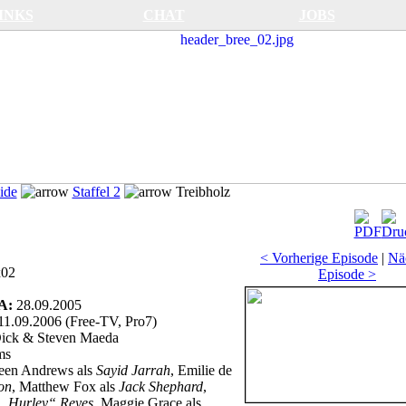
INKS
CHAT
JOBS
ide
Staffel 2
Treibholz
< Vorherige Episode
|
Nä
x02
Episode >
SA:
28.09.2005
11.09.2006 (Free-TV, Pro7)
ick & Steven Maeda
ms
een Andrews als
Sayid Jarrah
, Emilie de
ton
, Matthew Fox als
Jack Shephard
,
„Hurley“ Reyes
, Maggie Grace als