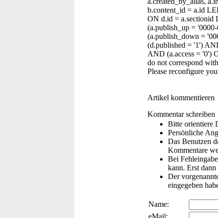
a.created_by_alias, 
b.content_id = a.id L
ON d.id = a.sectionid
(a.publish_up = '0000
(a.publish_down = '0
(d.published = '1') AN
AND (a.access = '0')
do not correspond with
Please reconfigure you
Artikel kommentieren
Kommentar schreiben
Bitte orientier
Persönliche Ang
Das Benutzen de
Kommentare wer
Bei Fehleingaben
kann. Erst dann 
Der vorgenannte 
eingegeben hab
Name:
eMail: