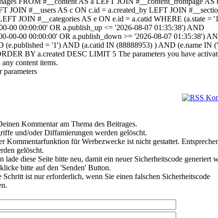
a.images FROM #__content AS a LEFT JOIN #__content_frontpage AS
EFT JOIN #__users AS c ON c.id = a.created_by LEFT JOIN #__secti
 LEFT JOIN #__categories AS e ON e.id = a.catid WHERE (a.state = 
-00-00 00:00:00' OR a.publish_up <= '2026-08-07 01:35:38') AND
000-00-00 00:00:00' OR a.publish_down >= '2026-08-07 01:35:38') A
D (e.published = '1') AND (a.catid IN (88888953) ) AND (e.name IN ('L
 ORDER BY a.created DESC LIMIT 5 The parameters you have activat
 any content items.
r parameters
e Deinen Kommentar am Thema des Beitrages.
riffe und/oder Diffamierungen werden gelöscht.
r Kommentarfunktion für Werbezwecke ist nicht gestattet. Entspreche
den gelöscht.
 lade diese Seite bitte neu, damit ein neuer Sicherheitscode generiert 
klicke bitte auf den 'Senden' Button.
Schritt ist nur erforderlich, wenn Sie einen falschen Sicherheitscode
en.