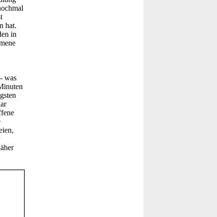
 nochmal
t
n hat.
den in
mmene
 - was
 Minuten
igsten
aar
ffene
e
eien,
näher