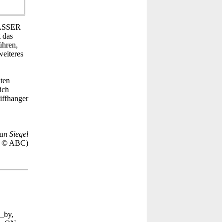
ZWASSER
t das
ühren,
weiteres
ten
ich
iffhanger
an Siegel
r © ABC)
d_by,