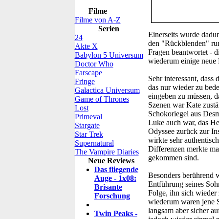
Filme
Filme von A-Z
Serien
Einerseits wurde dadur
24
den "Rückblenden" run
Akte X
Fragen beantwortet - d
Babylon 5 Universum
wiederum einige neue 
Doctor Who
Farscape
Sehr interessant, dass
Fringe
das nur wieder zu bede
Galactica Universum
eingeben zu müssen, da 
Game of Thrones
Szenen war Kate zuständ
Lost
Schokoriegel aus Desmo
Primeval
Luke auch war, das He
Stargate
Odyssee zurück zur Inse
Star Trek
wirkte sehr authentisch
Supernatural
Differenzen merkte man
The Vampire Diaries
gekommen sind.
Neue Reviews
Das fliegende
Besonders berührend 
Auge - 1x08:
Entführung seines Soh
Brisante
Folge, ihn sich wiede
Forschung
wiederum waren jene S
langsam aber sicher a
Twin Peaks -