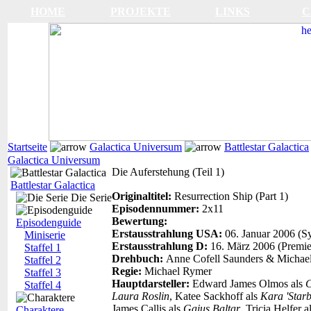
HOME
PROJEKTE
LINKS
C
Startseite
Galactica Universum
Battlestar Galactica
Galactica Universum
Die Auferstehung (Teil 1)
Battlestar Galactica
Originaltitel:
Resurrection Ship (Part 1)
Die Serie
Episodennummer:
2x11
Bewertung:
Episodenguide
Erstausstrahlung USA:
06. Januar 2006 (S
Miniserie
Erstausstrahlung D:
16. März 2006 (Premie
Staffel 1
Drehbuch:
Anne Cofell Saunders & Michae
Staffel 2
Regie:
Michael Rymer
Staffel 3
Hauptdarsteller:
Edward James Olmos als
Staffel 4
Laura Roslin
, Katee Sackhoff als
Kara 'Star
James Callis als
Gaius Baltar
, Tricia Helfer a
Charaktere