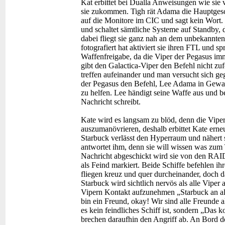
Kat erbittet bei Dualla Anweisungen wie sie 
sie zukommen. Tigh rät Adama die Hauptgesc
auf die Monitore im CIC und sagt kein Wort. S
und schaltet sämtliche Systeme auf Standby,
dabei fliegt sie ganz nah an dem unbekannten
fotografiert hat aktiviert sie ihren FTL und 
Waffenfreigabe, da die Viper der Pegasus i
gibt den Galactica-Viper den Befehl nicht zu
treffen aufeinander und man versucht sich ge
der Pegasus den Befehl, Lee Adama in Gewa
zu helfen. Lee händigt seine Waffe aus und b
Nachricht schreibt.
Kate wird es langsam zu blöd, denn die Viper
auszumanövrieren, deshalb erbittet Kate erne
Starbuck verlässt den Hyperraum und nähert si
antwortet ihm, denn sie will wissen was zum 
Nachricht abgeschickt wird sie von den RAI
als Feind markiert. Beide Schiffe befehlen ih
fliegen kreuz und quer durcheinander, doch d
Starbuck wird sichtlich nervös als alle Viper a
Vipern Kontakt aufzunehmen „Starbuck an alle
bin ein Freund, okay! Wir sind alle Freunde a
es kein feindliches Schiff ist, sondern „Das 
brechen daraufhin den Angriff ab. An Bord der