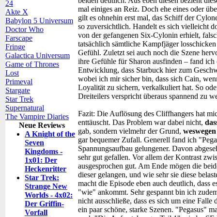
beiden deutlich. Aus eben diesen bezieht die
24
mal einiges an Reiz. Doch ehe eines oder übe
Akte X
gilt es ohnehin erst mal, das Schiff der Cylon
Babylon 5 Universum
so zuversichtlich. Handelt es sich vielleicht 
Doctor Who
von der gefangenen Six-Cylonin erhielt, falsc
Farscape
tatsächlich sämtliche Kampfjäger losschicken
Fringe
Gefühl. Zuletzt sei auch noch die Szene herv
Galactica Universum
ihre Gefühle für Sharon ausfinden – fand ich
Game of Thrones
Entwicklung, dass Starbuck hier zum Geschwa
Lost
wobei ich mir sicher bin, dass sich Cain, we
Primeval
Loyalität zu sichern, verkalkuliert hat. So od
Stargate
Dreiteilers verspricht überaus spannend zu w
Star Trek
Supernatural
Fazit:
Die Auflösung des Cliffhangers hat mic
The Vampire Diaries
enttäuscht. Das Problem war dabei nicht,
das
Neue Reviews
gab, sondern vielmehr der Grund,
weswegen
A Knight of the
gar bequemer Zufall. Generell fand ich "Peg
Seven
Spannungsaufbau gelungener. Davon abgesehe
Kingdoms -
sehr gut gefallen. Vor allem der Kontrast zw
1x01: Der
ausgesprochen gut. Am Ende mögen die beide
Heckenritter
dieser gelangen, und wie sehr sie diese bela
Star Trek:
macht die Episode eben auch deutlich, dass e
Strange New
"wie" ankommt. Sehr gespannt bin ich zudem s
Worlds - 4x02:
nicht ausschließe, dass es sich um eine Falle
Der Griffin-
ein paar schöne, starke Szenen. "Pegasus" m
Vorfall