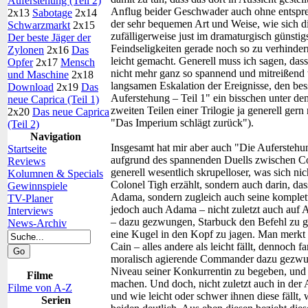
Auferstehung (Teil 2)
Anflug beider Geschwader auch ohne entspre
2x13
Sabotage
2x14
der sehr bequemen Art und Weise, wie sich di
Schwarzmarkt
2x15
zufälligerweise just im dramaturgisch günst
Der beste Jäger der
Feindseligkeiten gerade noch so zu verhinder
Zylonen
2x16
Das
leicht gemacht. Generell muss ich sagen, da
Opfer
2x17
Mensch
nicht mehr ganz so spannend und mitreißend w
und Maschine
2x18
langsamen Eskalation der Ereignisse, den be
Download
2x19
Das
Auferstehung – Teil 1" ein bisschen unter de
neue Caprica (Teil 1)
zweiten Teilen einer Trilogie ja generell ge
2x20
Das neue Caprica
"Das Imperium schlägt zurück").
(Teil 2)
Navigation
Insgesamt hat mir aber auch "Die Auferstehung
Startseite
aufgrund des spannenden Duells zwischen C
Reviews
generell wesentlich skrupelloser, was sich nich
Kolumnen & Specials
Colonel Tigh erzählt, sondern auch darin, das
Gewinnspiele
Adama, sondern zugleich auch seine komplet
TV-Planer
jedoch auch Adama – nicht zuletzt auch auf A
Interviews
– dazu gezwungen, Starbuck den Befehl zu g
News-Archiv
eine Kugel in den Kopf zu jagen. Man merkt 
Cain – alles andere als leicht fällt, dennoch f
moralisch agierende Commander dazu gezwung
Niveau seiner Konkurrentin zu begeben, und 
Filme
machen. Und doch, nicht zuletzt auch in der 
Filme von A-Z
und wie leicht oder schwer ihnen diese fällt
Serien