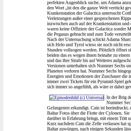
perfekten Augenblick suche, um Adama anzug
den Wort „ist den die ganze Welt verrückt ge
Krankenstation der Galactica untersucht Cot
Verletzungen außer einer gesprochenen Rippe 
inzwischen auch auf der Krankenstation und e
waren keine Offiziere der Galactica sonder M
die Pegasus gebracht und zum Tode verurteilt
Nach der Untersuchung schickt Adama Sharon 
sich Helo und Tyrol wieso sie noch nicht ersc
Stunden vollzogen werden. Plötzlich öffnet si
beiden das es wegen ihnen beinahe zu eine
und das ihre Strafe bis auf Weiteres aufgesch
Versionen unterhalten sich Nummer Sechs und 
Planeten verloren hat. Nummer Sechs hingege
Energien und Emotionen der Zuschauer die im
immer zwei Tickets für ein Pyramid-Spiel gek
sich immer so angefühlt, als wäre er dabei g
In der Brig 
Nummer Sechs
Gefangenen erkundigt. Cain ist beeindruckt, d
Baltar Fotos über die Flotte der Cylonen. Si
darüber in Erfahrung bringt, mit einem Tritt 
Kurz nachdem Cain die Zelle verlassen hat s
Baltar zuwürgen, nach einigen Sekunden läss