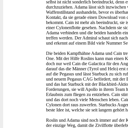
selbst ist nicht sonderlich beeindruckt, denn e
durchzuziehen. Adama lässt sich inzwischen 
Waffenstillstand aushandeln, bevor es überh
Kontakt, da sie gerade einen Download von d
bekommt. Cain ist mehr als beeindruckt, sie is
einer Cylonenflotte gesehen. Nachdem sie sich
Adama verbinden und die beiden handeln eine
treffen werden. Der Admiral schaut sich nach
und erkennt auf einem Bild viele Nummer Sech
Die beiden Kampfhähne Adama und Cain treff
One. Mit der Hilfe Roslins kann man einen 
doch nur weil Cain die Galactica für den Angr
darauf das die Männer (Tyrol und Helo) erst
auf die Pegasus und lässt Starbuck zu sich r
und neuem Pegasus CAG befördert, mit der Be
und das hat Starbuck mit der Blackbird-Aktio
Forderungen, sie will Apollo in ihrem Team ha
Erlaubnis zum fliegen zu entziehen. Cain st
und das dort noch viele Menschen leben. Cai
Cylonen dort raus zuwerfen. Starbucks Augen f
beste Idee ist, welche sie seit langem gehört h
Roslin und Adama sind noch immer auf der K
der einzige Weg, damit die Zivilflotte überleb