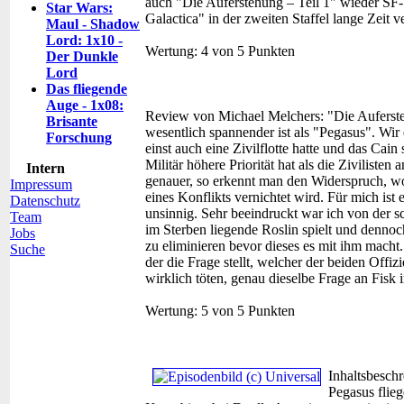
auch "Die Auferstehung – Teil 1" wieder SF-U
Star Wars:
Galactica" in der zweiten Staffel lange Zeit v
Maul - Shadow
Lord: 1x10 -
Wertung:
4 von 5 Punkten
Der Dunkle
Lord
Das fliegende
Auge - 1x08:
Review von Michael Melchers:
"Die Auferste
Brisante
wesentlich spannender ist als "Pegasus". Wir 
Forschung
einst auch eine Zivilflotte hatte und das Cain
Militär höhere Priorität hat als die Ziviliste
Intern
genauer, so erkennt man den Widerspruch, w
Impressum
eines Konflikts vernichtet wird. Für mich ist 
Datenschutz
unsinnig. Sehr beeindruckt war ich von der 
Team
im Sterben liegende Roslin spielt und dennoc
Jobs
zu eliminieren bevor dieses es mit ihm macht
Suche
der die Frage stellt, welcher der beiden Off
wirklich töten, genau dieselbe Frage an Fis
Wertung:
5 von 5 Punkten
Inhaltsbesch
Pegasus flie