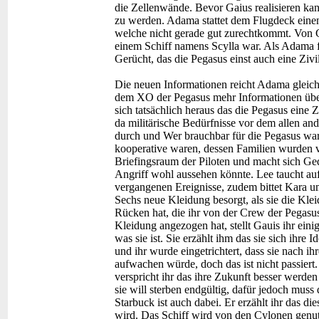
die Zellenwände. Bevor Gaius realisieren kan
zu werden. Adama stattet dem Flugdeck einen
welche nicht gerade gut zurechtkommt. Von Ca
einem Schiff namens Scylla war. Als Adama f
Gerücht, das die Pegasus einst auch eine Ziv
Die neuen Informationen reicht Adama gleich
dem XO der Pegasus mehr Informationen über 
sich tatsächlich heraus das die Pegasus eine Zi
da militärische Bedürfnisse vor dem allen and
durch und Wer brauchbar für die Pegasus war
kooperative waren, dessen Familien wurden v
Briefingsraum der Piloten und macht sich G
Angriff wohl aussehen könnte. Lee taucht auf
vergangenen Ereignisse, zudem bittet Kara u
Sechs neue Kleidung besorgt, als sie die Kle
Rücken hat, die ihr von der Crew der Pega
Kleidung angezogen hat, stellt Gauis ihr eini
was sie ist. Sie erzählt ihm das sie sich ihre 
und ihr wurde eingetrichtert, dass sie nach i
aufwachen würde, doch das ist nicht passier
verspricht ihr das ihre Zukunft besser werden 
sie will sterben endgültig, dafür jedoch muss 
Starbuck ist auch dabei. Er erzählt ihr das d
wird. Das Schiff wird von den Cylonen genu