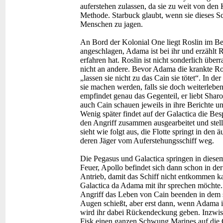
auferstehen zulassen, da sie zu weit von den K
Methode. Starbuck glaubt, wenn sie dieses Sc
Menschen zu jagen.
An Bord der Kolonial One liegt Roslin im Bett,
angeschlagen, Adama ist bei ihr und erzählt 
erfahren hat. Roslin ist nicht sonderlich über
nicht an andere. Bevor Adama die krankte Rosl
„lassen sie nicht zu das Cain sie tötet“. In 
sie machen werden, falls sie doch weiterleben
empfindet genau das Gegenteil, er liebt Shar
auch Cain schauen jeweils in ihre Berichte u
Wenig später findet auf der Galactica die Be
den Angriff zusammen ausgearbeitet und stel
sieht wie folgt aus, die Flotte springt in den
deren Jäger vom Auferstehungsschiff weg.
Die Pegasus und Galactica springen in diese
Feuer, Apollo befindet sich dann schon in de
Antrieb, damit das Schiff nicht entkommen k
Galactica da Adama mit ihr sprechen möchte. 
Angriff das Leben von Cain beenden in dem 
Augen schießt, aber erst dann, wenn Adama i
wird ihr dabei Rückendeckung geben. Inzwis
Fisk einen ganzen Schwung Marines auf die G