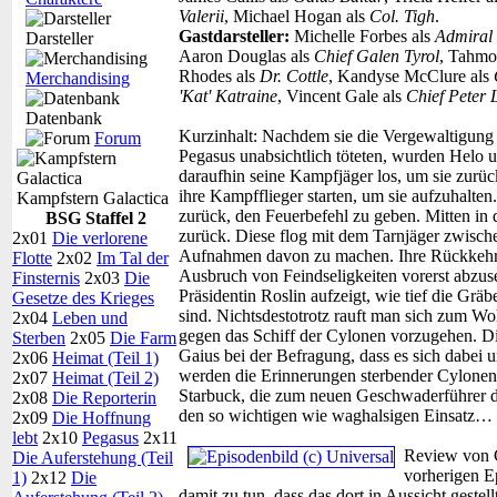
Valerii
, Michael Hogan als
Col. Tigh
.
Gastdarsteller:
Michelle Forbes als
Admiral
Darsteller
Aaron Douglas als
Chief Galen Tyrol
, Tahmo
Rhodes als
Dr. Cottle
, Kandyse McClure als
Merchandising
'Kat' Katraine
, Vincent Gale als
Chief Peter 
Datenbank
Kurzinhalt:
Nachdem sie die Vergewaltigung v
Forum
Pegasus unabsichtlich töteten, wurden Helo
daraufhin seine Kampfjäger los, um sie zurü
ihre Kampfflieger starten, um sie aufzuhalte
Kampfstern Galactica
zurück, den Feuerbefehl zu geben. Mitten in 
BSG Staffel 2
zurück. Diese flog mit dem Tarnjäger zwisch
2x01
Die verlorene
Aufnahmen davon zu machen. Ihre Rückkehr 
Flotte
2x02
Im Tal der
Ausbruch von Feindseligkeiten vorerst abzu
Finsternis
2x03
Die
Präsidentin Roslin aufzeigt, wie tief die Grä
Gesetze des Krieges
sind. Nichtsdestotrotz rauft man sich zum 
2x04
Leben und
gegen das Schiff der Cylonen vorzugehen. Di
Sterben
2x05
Die Farm
Gaius bei der Befragung, dass es sich dabei u
2x06
Heimat (Teil 1)
werden die Erinnerungen sterbender Cylonen
2x07
Heimat (Teil 2)
Starbuck, die zum neuen Geschwaderführer d
2x08
Die Reporterin
den so wichtigen wie waghalsigen Einsatz…
2x09
Die Hoffnung
lebt
2x10
Pegasus
2x11
Review von C
Die Auferstehung (Teil
vorherigen E
1)
2x12
Die
damit zu tun, dass das dort in Aussicht gestel