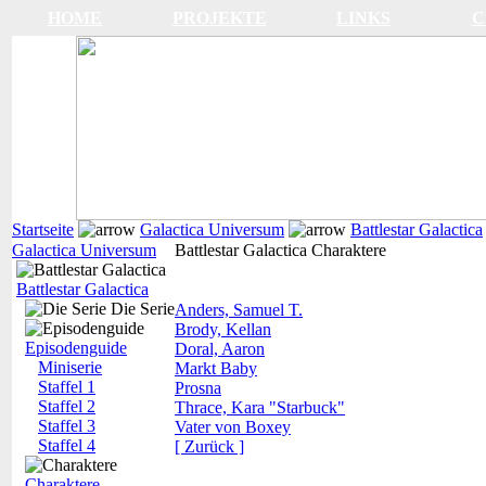
HOME
PROJEKTE
LINKS
C
Startseite
Galactica Universum
Battlestar Galactica
Galactica Universum
Battlestar Galactica Charaktere
Battlestar Galactica
Die Serie
Anders, Samuel T.
Brody, Kellan
Episodenguide
Doral, Aaron
Miniserie
Markt Baby
Staffel 1
Prosna
Staffel 2
Thrace, Kara "Starbuck"
Staffel 3
Vater von Boxey
Staffel 4
[ Zurück ]
Charaktere