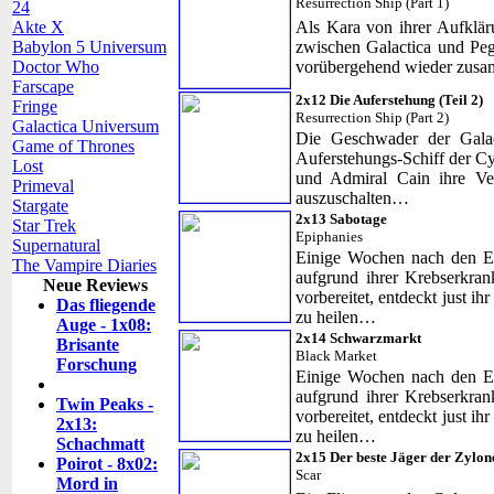
Resurrection Ship (Part 1)
24
Akte X
Als Kara von ihrer Aufklär
Babylon 5 Universum
zwischen Galactica und Peg
Doctor Who
vorübergehend wieder zusa
Farscape
2x12 Die Auferstehung (Teil 2)
Fringe
Resurrection Ship (Part 2)
Galactica Universum
Die Geschwader der Galac
Game of Thrones
Auferstehungs-Schiff der 
Lost
und Admiral Cain ihre Ver
Primeval
auszuschalten…
Stargate
2x13 Sabotage
Star Trek
Epiphanies
Supernatural
Einige Wochen nach den Ere
The Vampire Diaries
aufgrund ihrer Krebserkra
Neue Reviews
vorbereitet, entdeckt just i
Das fliegende
zu heilen…
Auge - 1x08:
2x14 Schwarzmarkt
Brisante
Black Market
Forschung
Einige Wochen nach den Ere
aufgrund ihrer Krebserkra
Twin Peaks -
vorbereitet, entdeckt just i
2x13:
zu heilen…
Schachmatt
2x15 Der beste Jäger der Zylon
Poirot - 8x02:
Scar
Mord in