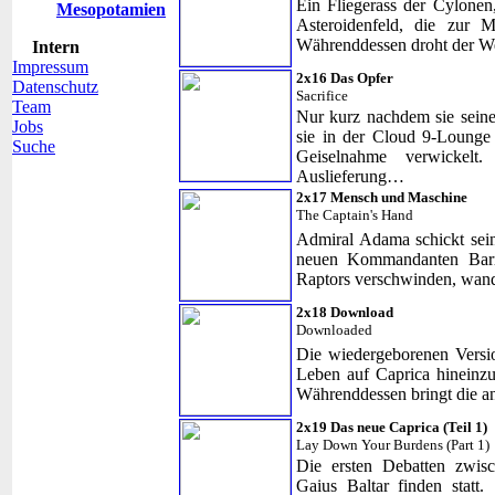
Ein Fliegerass der Cylonen
Mesopotamien
Asteroidenfeld, die zur M
Währenddessen droht der We
Intern
Impressum
2x16 Das Opfer
Datenschutz
Sacrifice
Team
Nur kurz nachdem sie seinen
Jobs
sie in der Cloud 9-Lounge 
Suche
Geiselnahme verwickelt.
Auslieferung…
2x17 Mensch und Maschine
The Captain's Hand
Admiral Adama schickt sei
neuen Kommandanten Barry
Raptors verschwinden, wande
2x18 Download
Downloaded
Die wiedergeborenen Versi
Leben auf Caprica hineinzu
Währenddessen bringt die an
2x19 Das neue Caprica (Teil 1)
Lay Down Your Burdens (Part 1)
Die ersten Debatten zwisc
Gaius Baltar finden statt.