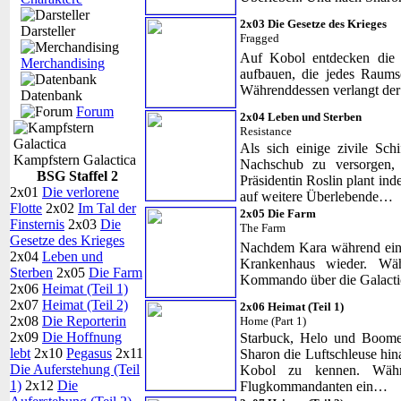
2x03 Die Gesetze des Krieges
Darsteller
Fragged
Auf Kobol entdecken die 
Merchandising
aufbauen, die jedes Raums
Währenddessen verlangt der 
Datenbank
Forum
2x04 Leben und Sterben
Resistance
Als sich einige zivile Sch
Kampfstern Galactica
Nachschub zu versorgen,
BSG Staffel 2
Präsidentin Roslin plant in
2x01
Die verlorene
auf weitere Überlebende…
Flotte
2x02
Im Tal der
2x05 Die Farm
Finsternis
2x03
Die
The Farm
Gesetze des Krieges
Nachdem Kara während einer
2x04
Leben und
Krankenhaus wieder. Wä
Sterben
2x05
Die Farm
Kommando über die Galactic
2x06
Heimat (Teil 1)
2x07
Heimat (Teil 2)
2x06 Heimat (Teil 1)
2x08
Die Reporterin
Home (Part 1)
2x09
Die Hoffnung
Starbuck, Helo und Boomer 
lebt
2x10
Pegasus
2x11
Sharon die Luftschleuse hin
Die Auferstehung (Teil
Kobol zu kennen. Währ
1)
2x12
Die
Flugkommandanten ein…