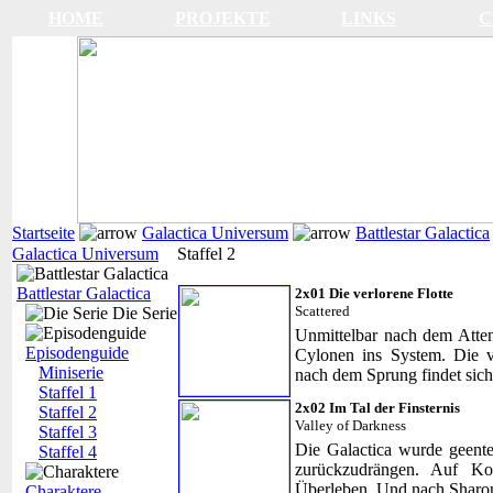
HOME
PROJEKTE
LINKS
C
Startseite
Galactica Universum
Battlestar Galactica
Galactica Universum
Staffel 2
Battlestar Galactica
2x01 Die verlorene Flotte
Scattered
Die Serie
Unmittelbar nach dem Atte
Episodenguide
Cylonen ins System. Die v
Miniserie
nach dem Sprung findet sich
Staffel 1
2x02 Im Tal der Finsternis
Staffel 2
Valley of Darkness
Staffel 3
Die Galactica wurde geente
Staffel 4
zurückzudrängen. Auf Ko
Überleben. Und nach Sharon
Charaktere