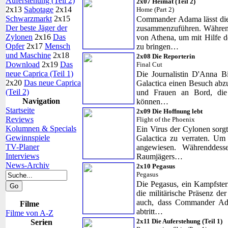
Auferstehung (Teil 2)
2x07 Heimat (Teil 2)
2x13
Sabotage
2x14
Home (Part 2)
Schwarzmarkt
2x15
Commander Adama lässt die 
Der beste Jäger der
zusammenzuführen. Während
Zylonen
2x16
Das
von Athena, um mit Hilfe d
Opfer
2x17
Mensch
zu bringen…
und Maschine
2x18
2x08 Die Reporterin
Download
2x19
Das
Final Cut
neue Caprica (Teil 1)
Die Journalistin D'Anna B
2x20
Das neue Caprica
Galactica einen Besuch abzu
(Teil 2)
und Frauen an Bord, die
Navigation
können…
Startseite
2x09 Die Hoffnung lebt
Reviews
Flight of the Phoenix
Kolumnen & Specials
Ein Virus der Cylonen sorgt
Gewinnspiele
Galactica zu verraten. Um
TV-Planer
angewiesen. Währenddes
Interviews
Raumjägers…
News-Archiv
2x10 Pegasus
Pegasus
Die Pegasus, ein Kampfstern
die militärische Präsenz de
auch, dass Commander Ad
Filme
abtritt…
Filme von A-Z
2x11 Die Auferstehung (Teil 1)
Serien