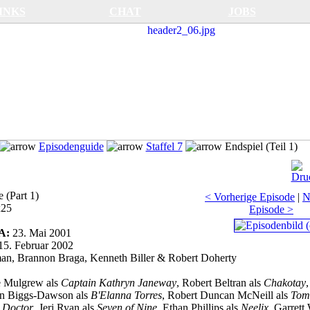
INKS
CHAT
JOBS
Episodenguide
Staffel 7
Endspiel (Teil 1)
(Part 1)
< Vorherige Episode
|
N
x25
Episode >
SA:
23. Mai 2001
15. Februar 2002
an, Brannon Braga, Kenneth Biller & Robert Doherty
 Mulgrew als
Captain Kathryn Janeway
, Robert Beltran als
Chakotay
n Biggs-Dawson als
B'Elanna Torres
, Robert Duncan McNeill als
Tom
 Doctor
, Jeri Ryan als
Seven of Nine
, Ethan Phillips als
Neelix
, Garrett