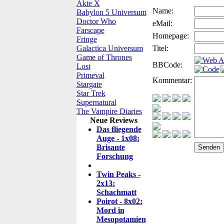
Akte X
Name:
Babylon 5 Universum
Doctor Who
eMail:
Farscape
Homepage:
Fringe
Galactica Universum
Titel:
Game of Thrones
BBCode:
Lost
Primeval
Kommentar:
Stargate
Star Trek
Supernatural
The Vampire Diaries
Neue Reviews
Das fliegende
Auge - 1x08:
Brisante
Forschung
Twin Peaks -
2x13:
Schachmatt
Poirot - 8x02:
Mord in
Mesopotamien