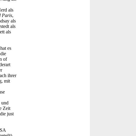
erd als
 Paris
,
dsay als
stedt als
ett als
hat es
die
n of
derart
er
ach ihrer
, mit
use
s und
e Zeit
die just
USA
teilt),