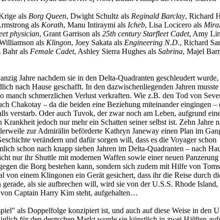
Krige als
Borg Queen
, Dwight Schultz als
Reginald Barclay
, Richard H
Armstrong als
Korath
, Manu Intiraymi als
Icheb
, Lisa Locicero als
Miral
leet physician
, Grant Garrison als
25th century Starfleet Cadet
, Amy Lin
Williamson als
Klingon
, Joey Sakata als
Engineering N.D.
, Richard Sar
is Bahr als
Female Cadet
, Ashley Sierra Hughes als
Sabrina
, Majel Barr
zig Jahre nachdem sie in den Delta-Quadranten geschleudert wurde, 
lich nach Hause geschafft. In den dazwischenliegenden Jahren musste 
so manch schmerzlichen Verlust verkraften. Wie z.B. den Tod von Seve
auch Chakotay – da die beiden eine Beziehung miteinander eingingen – 
falls verstarb. Oder auch Tuvok, der zwar noch am Leben, aufgrund ein
 Krankheit jedoch nur mehr ein Schatten seiner selbst ist. Zehn Jahre n
tlerweile zur Admirälin beförderte Kathryn Janeway einen Plan im Gang
eschichte verändern und dafür sorgen will, dass es die Voyager schon
ämlich schon nach knapp sieben Jahren im Delta-Quadranten – nach Ha
 nicht nur ihr Shuttle mit modernen Waffen sowie einer neuen Panzerung
st gegen die Borg bestehen kann, sondern sich zudem mit Hilfe von Tom
l von einem Klingonen ein Gerät gesichert, dass ihr die Reise durch di
gerade, als sie aufbrechen will, wird sie von der U.S.S. Rhode Island, 
on Captain Harry Kim steht, aufgehalten…
iel" als Doppelfolge konzipiert ist, und auch auf diese Weise in den 
iglich für den deutschen Markt wurde sie künstlich in zwei Hälften aufge