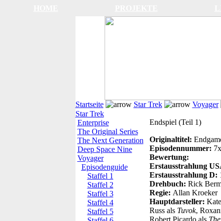
HOME
PROJEKTE
L
Startseite
Star Trek
Voyager
Star Trek
Endspiel (Teil 1)
Enterprise
The Original Series
Originaltitel:
Endgame 
The Next Generation
Episodennummer:
7
Deep Space Nine
Bewertung:
Voyager
Erstausstrahlung U
Episodenguide
Erstausstrahlung D:
Staffel 1
Drehbuch:
Rick Berm
Staffel 2
Regie:
Allan Kroeker
Staffel 3
Hauptdarsteller:
Kate
Staffel 4
Russ als
Tuvok
, Roxan
Staffel 5
Robert Picardo als
The
Staffel 6