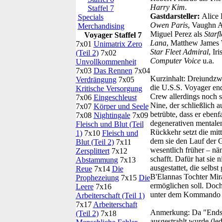
Harry Kim
.
Staffel 7
Gastdarsteller:
Alice 
Specials
Owen Paris
, Vaughn 
Merchandising
Miguel Perez als
Starf
Voyager Staffel 7
Lana
, Matthew James 
7x01
Unimatrix Zero
Star Fleet Admiral
, Ir
(Teil 2)
7x02
Computer Voice
u.a.
Unvollkommenheit
7x03
Das Rennen
7x04
Kurzinhalt:
Dreiundzwan
Verdrängung
7x05
die U.S.S. Voyager end
Kritische Versorgung
Crew allerdings noch 
7x06
Eingeschleust
Nine, der schließlich 
7x07
Körper und Seele
betrübte, dass er eben
7x08
Nightingale
7x09
degenerativen mentalen
Fleisch und Blut (Teil
Rückkehr setzt die mit
1)
7x10
Fleisch und
dem sie den Lauf der G
Blut (Teil 2)
7x11
wesentlich früher – n
Zersplittert
7x12
schafft. Dafür hat sie
Abstammung
7x13
ausgestattet, die selb
Reue
7x14
Die
B'Elannas Tochter Mira
Prophezeiung
7x15
Die
ermöglichen soll. Doch 
Leere
7x16
unter dem Kommando v
Arbeiterschaft (Teil 1)
7x17
Arbeiterschaft
Anmerkung:
Da "Endsp
(Teil 2)
7x18
ausgestrahlt wurde (led