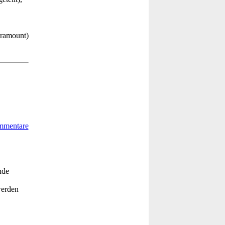
ramount)
nde
werden