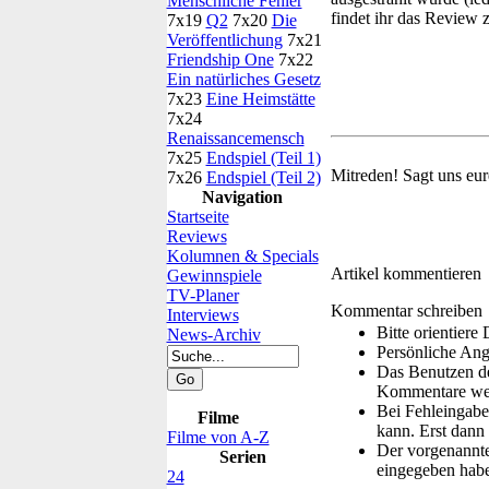
Menschliche Fehler
findet ihr das Review 
7x19
Q2
7x20
Die
Veröffentlichung
7x21
Friendship One
7x22
Ein natürliches Gesetz
7x23
Eine Heimstätte
7x24
Renaissancemensch
7x25
Endspiel (Teil 1)
Mitreden!
Sagt uns eu
7x26
Endspiel (Teil 2)
Navigation
Startseite
Reviews
Kolumnen & Specials
Artikel kommentieren
Gewinnspiele
TV-Planer
Kommentar schreiben
Interviews
Bitte orientier
News-Archiv
Persönliche Ang
Das Benutzen de
Kommentare wer
Bei Fehleingaben
Filme
kann. Erst dann 
Filme von A-Z
Der vorgenannte 
Serien
eingegeben hab
24