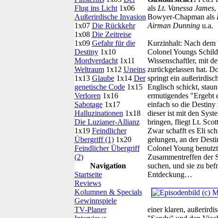
Flug ins Licht
1x06
als
Lt. Vanessa James
,
Außerirdische Invasion
Bowyer-Chapman als
1x07
Die Rückkehr
Airman Dunning
u.a.
1x08
Die Zeitreise
1x09
Gefahr für die
Kurzinhalt:
Nach dem Ve
Destiny
1x10
Colonel Youngs Schilde
Mordverdacht
1x11
Wissenschaftler, mit d
Weltraum
1x12
Uneins
zurückgelassen hat. Do
1x13
Glaube
1x14
Der
springt ein außerirdis
genetische Code
1x15
Englisch schickt, staun
Verloren
1x16
ermutigendes "Ergebt 
Sabotage
1x17
einfach so die Destiny 
Halluzinationen
1x18
dieser ist mit den Syst
Die Luzianer-Allianz
bringen, fliegt Lt. Sco
1x19
Feindlicher
Zwar schafft es Eli sch
Übergriff (1)
1x20
gelungen, an der Desti
Feindlicher Übergriff
Colonel Young benutzt 
(2)
Zusammentreffen der Sc
Navigation
suchen, und sie zu bef
Startseite
Entdeckung…
Reviews
Kolumnen & Specials
Gewinnspiele
TV-Planer
einer klaren, außerird