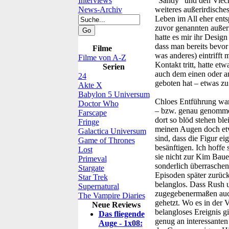
Interviews
"Sandy" und den Vieche
News-Archiv
weiteres außerirdische
Leben im All eher ents
zuvor genannten außerir
hatte es mir ihr Desig
dass man bereits bevor
Filme
was anderes) eintrifft
Filme von A-Z
Kontakt tritt, hatte e
Serien
auch dem einen oder an
24
geboten hat – etwas z
Akte X
Babylon 5 Universum
Chloes Entführung war 
Doctor Who
– bzw. genau genommen
Farscape
dort so blöd stehen bl
Fringe
meinen Augen doch etw
Galactica Universum
sind, dass die Figur ei
Game of Thrones
besänftigen. Ich hoffe 
Lost
sie nicht zur Kim Bau
Primeval
sonderlich überraschend
Stargate
Episoden später zurüc
Star Trek
belanglos. Dass Rush 
Supernatural
zugegebenermaßen auch
The Vampire Diaries
gehetzt. Wo es in der 
Neue Reviews
belangloses Ereignis g
Das fliegende
genug an interessante
Auge - 1x08: