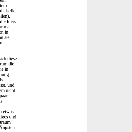
ein
ntem
 als die
ilen),
die Idee,
ar mal
en in
n sie
on
ich diese
arum die
ie in
inung
ls
sst, und
em nicht
 paar
as
h etwas
ziges und
ltraum"
 Ängsten