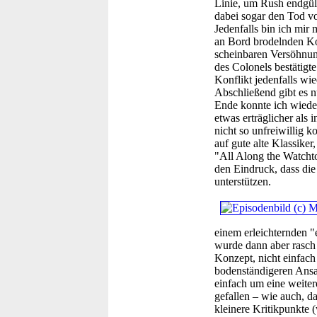
Linie, um Rush endgül
dabei sogar den Tod v
Jedenfalls bin ich mir
an Bord brodelnden Kon
scheinbaren Versöhnun
des Colonels bestätigte
Konflikt jedenfalls wi
Abschließend gibt es 
Ende konnte ich wiede
etwas erträglicher als
nicht so unfreiwillig k
auf gute alte Klassiker
"All Along the Watcht
den Eindruck, dass di
unterstützen.
einem erleichternden 
wurde dann aber rasch 
Konzept, nicht einfach 
bodenständigeren Ansat
einfach um eine weiter
gefallen – wie auch, d
kleinere Kritikpunkte (