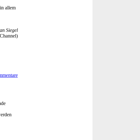
in allem
an Siegel
Channel)
nde
werden