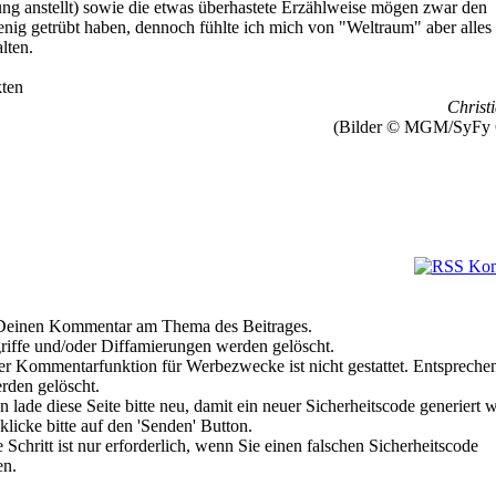
ung anstellt) sowie die etwas überhastete Erzählweise mögen zwar den
ig getrübt haben, dennoch fühlte ich mich von "Weltraum" aber alles 
lten.
ten
Christi
(Bilder © MGM/SyFy 
e Deinen Kommentar am Thema des Beitrages.
riffe und/oder Diffamierungen werden gelöscht.
r Kommentarfunktion für Werbezwecke ist nicht gestattet. Entspreche
den gelöscht.
 lade diese Seite bitte neu, damit ein neuer Sicherheitscode generiert 
klicke bitte auf den 'Senden' Button.
Schritt ist nur erforderlich, wenn Sie einen falschen Sicherheitscode
en.