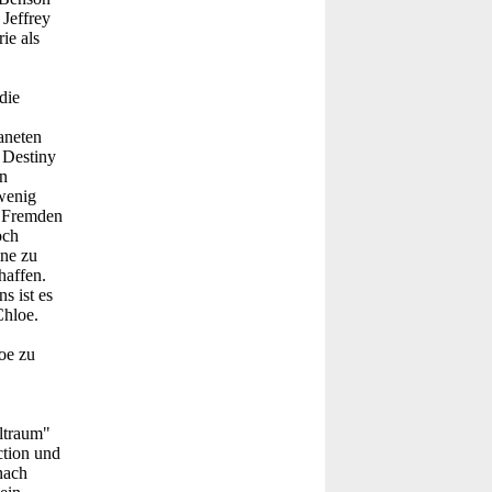
, Jeffrey
ie als
die
aneten
 Destiny
n
 wenig
n Fremden
och
ine zu
haffen.
s ist es
Chloe.
oe zu
ltraum"
ction und
nach