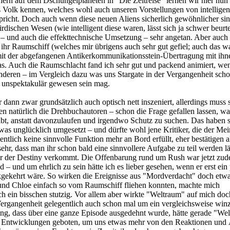
rn auf dem Dschungelplaneten in "Die Zeitreise" lernen wir hier nun 
s Volk kennen, welches wohl auch unseren Vorstellungen von intellige
pricht. Doch auch wenn diese neuen Aliens sicherlich gewöhnlicher sind
dischen Wesen (wie intelligent diese waren, lässt sich ja schwer beurte
n – und auch die effekttechnische Umsetzung – sehr angetan. Aber auch 
 ihr Raumschiff (welches mir übrigens auch sehr gut gefiel; auch das w
 mit der abgefangenen Antikerkommunikationsstein-Übertragung mit ihn
twas. Auch die Raumschlacht fand ich sehr gut und packend animiert, wen
deren – im Vergleich dazu was uns Stargate in der Vergangenheit sch
u unspektakulär gewesen sein mag.
dann zwar grundsätzlich auch optisch nett inszeniert, allerdings muss s
 natürlich die Drehbuchautoren – schon die Frage gefallen lassen, w
eibt, anstatt davonzulaufen und irgendwo Schutz zu suchen. Das haben s
as unglücklich umgesetzt – und dürfte wohl jene Kritiker, die der Me
gentlich keine sinnvolle Funktion mehr an Bord erfüllt, eher bestätigen a
sehr, dass man ihr schon bald eine sinnvollere Aufgabe zu teil werden lä
er der Destiny verkommt. Die Offenbarung rund um Rush war jetzt zud
 – und um ehrlich zu sein hätte ich es lieber gesehen, wenn er erst ein
kgekehrt wäre. So wirken die Ereignisse aus "Mordverdacht" doch etw
und Chloe einfach so vom Raumschiff fliehen konnten, machte mich
 ein bisschen stutzig. Vor allem aber wirkte "Weltraum" auf mich doc
Vergangenheit gelegentlich auch schon mal um ein vergleichsweise win
ing, dass über eine ganze Episode ausgedehnt wurde, hätte gerade "We
n Entwicklungen geboten, um uns etwas mehr von den Reaktionen und