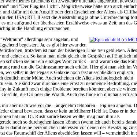
ier wäre meines Erachtens ein Zweiteiler durchaus angebracht gewesen
ernis" und "Der Flug ins Licht". Möglicherweise hätte man auch einfac
und dafür mit dem Angriff oder dem Erscheinen der Aliens als Cliffha
in den USA; RTL II setzt die Ausstrahlung ja ohne Unterbrechung for
lte es mir aufgrund der überhasteten Erzählweise etwas an Zeit, um das 
richtig in die Handlung einzutauchen.
"Weltraum" allerdings sehr angetan, und
tiggehend begeistert. Ja, es gibt hier zwar den
erirdischen, trotzdem ist man der bisherigen Linie treu geblieben. Alles
ler und echter an. So kann man nicht gleich ein Gespräch auf Englisch m
ssen schicken sie nur ein einziges Wort zurück – und warum sie das konn
rung rund um die Gehirnscanner auch erklärt. Hier gibt man sich im Ve
n, wo selbst in der Pegasus-Galaxie noch fast ausschließlich englisch
h deutlich mehr Mühe. Auch scheinen die Aliens technologisch nicht
zu sein. Sie sind zwar durchaus eine ernst zu nehmende Bedrohung, di
ny in Zukunft noch einige Probleme bereiten könnten, aber sie wirken 
 Goa’uld, die Ori oder die Wraith. Auch das finde ich durchaus erfrisc
es mir aber nach wie vor die – angenehm fehlbaren – Figuren angetan. D
der einmal bewiesen, dass er kein unfehlbarer Held ist. Dass er in der 
rloren hat und Dr. Rush zurücklassen wollte, mag man ihm als
erade noch so durchgehen lassen können (wenn ich auch bereits damit
da er damit seine persönlichen Interessen vor denen der Besatzung zu st
etzt das Raumschiff der Aliens abschießen lassen will – vermeintlich in e