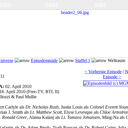
INKS
CHAT
JOBS
Universe
Episodenguide
Staffel 1
Weltraum
< Vorherige Episode
|
N
11
Episode >
SA:
02. April 2010
18. April 2010 (Free-TV, RTL II)
lozzi & Paul Mullie
rt Carlyle als
Dr. Nicholas Rush
, Justin Louis als
Colonel Everett You
rian J. Smith als
Lt. Matthew Scott
, Elyse Levesque als
Chloe Armstro
. Ronald Greer
, Alaina Kalanj als
Lt. Tamara Johansen
, Ming-Na als
C
Kelamis als
Dr. Adam Brody
, Tygh Runyan als
Dr. Robert Caine
, Juli