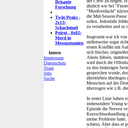
der Crew zu zeigen. H
Brisante
ähnlich wie bei "Finst
Forschung
"Mordverdacht" kürzen 
die Mid-Season-Pause (
Twin Peaks -
sollen. Jedenfalls feh
2x13:
zu verarbeiten und so 
Schachmatt
Poirot - 8x02:
Insgesamt war ich von 
Mord in
stellenweise sogar rich
Mesopotamien
ersten Konflikt mit Auß
sich frischer, originel
Intern
Aliens führen, stattde
Impressum
wird durch die Offenba
Datenschutz
zu den bisherigen Serie
Team
gesprochen wurde, doc
Jobs
übertrieben überlegen 
Suche
Menschen auf der Desti
überzogen wie z.B. die
In erster Linie haben 
insbesondere Young wie
Episode die Nerven ve
Kurzschlusshandlung g
meine Probleme hatte, 
schien). Aber dass er j