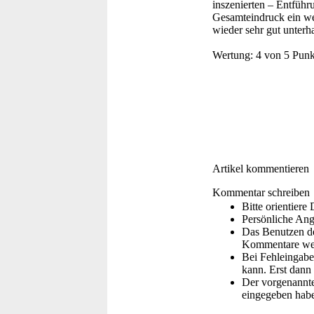
inszenierten – Entführ
Gesamteindruck ein wen
wieder sehr gut unterha
Wertung:
4 von 5 Punk
Artikel kommentieren
Kommentar schreiben
Bitte orientier
Persönliche Ang
Das Benutzen de
Kommentare wer
Bei Fehleingaben
kann. Erst dann 
Der vorgenannte 
eingegeben hab