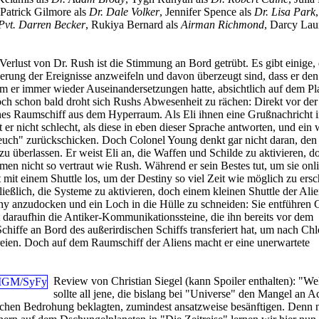
 Patrick Gilmore als
Dr. Dale Volker
, Jennifer Spence als
Dr. Lisa Park
Pvt. Darren Becker
, Rukiya Bernard als
Airman Richmond
, Darcy Laur
rlust von Dr. Rush ist die Stimmung an Bord getrübt. Es gibt einige, 
rung der Ereignisse anzweifeln und davon überzeugt sind, dass er den
em er immer wieder Auseinandersetzungen hatte, absichtlich auf dem Pl
ch schon bald droht sich Rushs Abwesenheit zu rächen: Direkt vor der
ches Raumschiff aus dem Hyperraum. Als Eli ihnen eine Grußnachricht i
t er nicht schlecht, als diese in eben dieser Sprache antworten, und ein
euch" zurückschicken. Doch Colonel Young denkt gar nicht daran, de
zu überlassen. Er weist Eli an, die Waffen und Schilde zu aktivieren, d
emen nicht so vertraut wie Rush. Während er sein Bestes tut, um sie onl
tt mit einem Shuttle los, um der Destiny so viel Zeit wie möglich zu ersc
ließlich, die Systeme zu aktivieren, doch einem kleinen Shuttle der Alien
ny anzudocken und ein Loch in die Hülle zu schneiden: Sie entführen 
daraufhin die Antiker-Kommunikationssteine, die ihn bereits vor dem
hiffe an Bord des außerirdischen Schiffs transferiert hat, um nach Chl
reien. Doch auf dem Raumschiff der Aliens macht er eine unerwartete
Review von Christian Siegel (kann Spoiler enthalten):
"We
sollte all jene, die bislang bei "Universe" den Mangel an A
ischen Bedrohung beklagten, zumindest ansatzweise besänftigen. Denn 