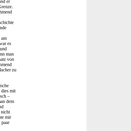
nd er
Grenze.
nehmend
chichte
ende
g am
war es
 und
Wenn man
satz von
ehmend
Macher zu
ische
 dies mit
sch –
 man dem
nd
 nicht
te mir
 paar