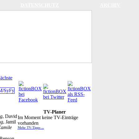
DATENSCHUTZ
ARCHIV
ächste
TV-Planer
ng
, David
Im Moment keine TV-Einträge
ng
, Jamil
vorhanden
amile
Mehr TV-Tipps ...
a Benson