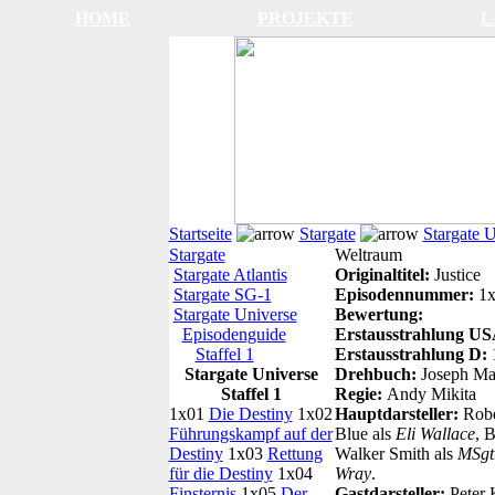
HOME
PROJEKTE
L
Startseite
Stargate
Stargate 
Stargate
Weltraum
Stargate Atlantis
Originaltitel:
Justice
Stargate SG-1
Episodennummer:
1x
Stargate Universe
Bewertung:
Episodenguide
Erstausstrahlung U
Staffel 1
Erstausstrahlung D:
Stargate Universe
Drehbuch:
Joseph Mal
Staffel 1
Regie:
Andy Mikita
1x01
Die Destiny
1x02
Hauptdarsteller:
Robe
Führungskampf auf der
Blue als
Eli Wallace
, B
Destiny
1x03
Rettung
Walker Smith als
MSgt
für die Destiny
1x04
Wray
.
Finsternis
1x05
Der
Gastdarsteller:
Peter 