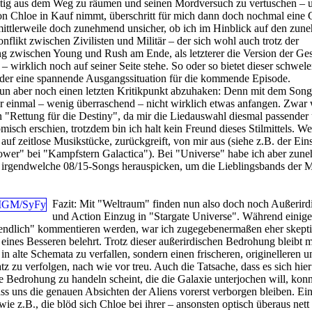
tig aus dem Weg zu räumen und seinen Mordversuch zu vertuschen – u
on Chloe in Kauf nimmt, überschritt für mich dann doch nochmal eine 
 mittlerweile doch zunehmend unsicher, ob ich im Hinblick auf den zu
flikt zwischen Zivilisten und Militär – der sich wohl auch trotz der
g zwischen Young und Rush am Ende, als letzterer die Version der Ges
 – wirklich noch auf seiner Seite stehe. So oder so bietet dieser schwel
eder eine spannende Ausgangssituation für die kommende Episode.
nun aber noch einen letzten Kritikpunkt abzuhaken: Denn mit dem Son
r einmal – wenig überraschend – nicht wirklich etwas anfangen. Zwar 
 in "Rettung für die Destiny", da mir die Liedauswahl diesmal passender
omisch erschien, trotzdem bin ich halt kein Freund dieses Stilmittels. 
, auf zeitlose Musikstücke, zurückgreift, von mir aus (siehe z.B. der Ein
ower" bei "Kampfstern Galactica"). Bei "Universe" habe ich aber zun
e irgendwelche 08/15-Songs herauspicken, um die Lieblingsbands der 
Fazit:
Mit "Weltraum" finden nun also doch noch Außerird
und Action Einzug in "Stargate Universe". Während einige
"endlich" kommentieren werden, war ich zugegebenermaßen eher skepti
eines Besseren belehrt. Trotz dieser außerirdischen Bedrohung bleibt
in alte Schemata zu verfallen, sondern einen frischeren, originelleren u
z zu verfolgen, nach wie vor treu. Auch die Tatsache, dass es sich hier
e Bedrohung zu handeln scheint, die die Galaxie unterjochen will, konn
ass uns die genauen Absichten der Aliens vorerst verborgen bleiben. Ein
wie z.B., die blöd sich Chloe bei ihrer – ansonsten optisch überaus nett