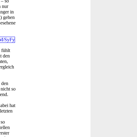
 – so
h nur
nger in
t) gehen
Gesehene
 fühlt
it den
ten,
rgleich
e den
nicht so
hend.
abei hat
letzten
 so
ellen
rster