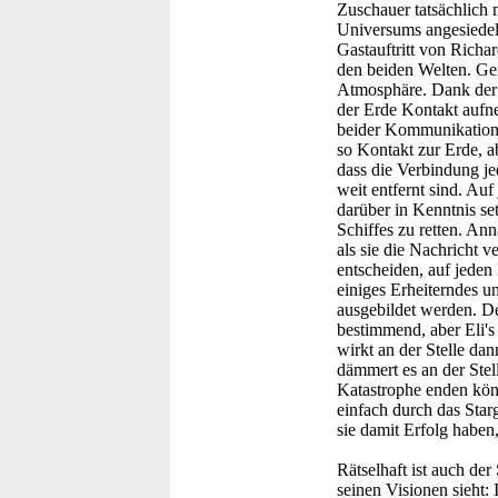
Zuschauer tatsächlich 
Universums angesiedelt
Gastauftritt von Richa
den beiden Welten. Ger
Atmosphäre. Dank der 
der Erde Kontakt aufne
beider Kommunikations
so Kontakt zur Erde, a
dass die Verbindung je
weit entfernt sind. Au
darüber in Kenntnis set
Schiffes zu retten. Ann
als sie die Nachricht v
entscheiden, auf jeden
einiges Erheiterndes 
ausgebildet werden. De
bestimmend, aber Eli's 
wirkt an der Stelle da
dämmert es an der Stell
Katastrophe enden könn
einfach durch das Star
sie damit Erfolg haben,
Rätselhaft ist auch de
seinen Visionen sieht: 