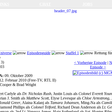
INKS
CHAT
JOBS
Universe
Episodenguide
Staffel 1
Rettung für
y
 3)
< Vorherige Episode
|
N
x03
Episode >
SA:
09. Oktober 2009
12. Februar 2010 (Free-TV, RTL II)
 Cooper & Brad Wright
rt Carlyle als
Dr. Nicholas Rush
, Justin Louis als
Colonel Everett You
rian J. Smith als
Matthew Scott
, Elyse Levesque als
Chloe Armstrong
,
Ronald Greer
, Alaina Kalanj als
Tamara Johansen
, Ming-Na als
Camil
amond Phillips als
Colonel Telford
, Richard Dean Anderson als
Lt. Ge
derson als
2nd Lt. Vanessa James
, Haig Sutherland als
Sgt. Hunter Rile