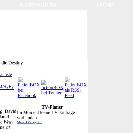
DATENSCHUTZ
ARCHIV
 die Destiny
ächste
TV-Planer
ng
, David
Im Moment keine TV-Einträge
 Jamil
vorhanden
le Wray
.
Mehr TV-Tipps ...
neral
y
,