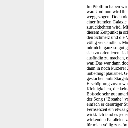
Im Pilotfilm haben wir 
war. Und nun wird ihr
weggezogen. Doch nicht
einer fremden Galaxie
zurückkehren wird. Mix
diesem Zeitpunkt ja sc
den Schmerz und die Ve
völlig verständlich. M
mir nicht ganz so gut g
sich zu orientieren. Je
ausfindig zu machen, o
war. Das war dann doc
dann in noch kürzerer
unbedingt plausibel. 
gestochen aufs Stargate
Erschöpfung zuvor war 
Kleinigkeiten, die kei
Episode sehr gut unter
der Song ("Breathe" vo
einfach er derartiger S
Fernsehzeit ein etwas g
wirkt. Ich fand es jede
wirkenden Parallelen z
für mich völlig zerstör