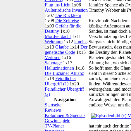
Flug ins Licht
1x06
Jennifer Spence als
Dr.
Außerirdische Invasion
Timothy Webber als
Pr
1x07
Die Rückkehr
1x08
Die Zeitreise
Kurzinhalt:
Nachdem sie
1x09
Gefahr für die
köpfige Außenteam auf
Destiny
1x10
Sandes, ist man doch a
Mordverdacht
1x11
Verschmutzung des Leb
Weltraum
1x12
Uneins
Stargates nicht fündig
1x13
Glaube
1x14
Der
Bewusstsein, dass man
genetische Code
1x15
die Destiny den Planet
Verloren
1x16
Planeten gestrandet. N
Sabotage
1x17
Ahnung hat, wo sich di
Halluzinationen
1x18
So hofft man die Chan
Die Luzianer-Allianz
sieht in dieser Suche 
1x19
Feindlicher
zurück, um eine der a
Übergriff (1)
1x20
finden. Währenddessen 
Feindlicher Übergriff
weitergehen, und möcht
(2)
zurückzubringen und mi
Navigation
Anwahlgerät den Planete
Startseite
endlose Wüste, um die
Reviews
Kolumnen & Specials
Gewinnspiele
TV-Planer
hat mir auch der dritte