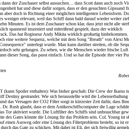
ich dann der Zuschauer selbst aussuchen… dass Scott dann auch noch Vi
angenheit hat und diese dafür sorgen, dass er den gesuchten Gipssand fi
nn aber doch in Richtung einer möglichen intelligenten Lebensform. Do
es weniger relevant, weil das Schiff dann bald darauf wieder weiter zie
 zehn Minuten. Es ist dem Zuschauer schon klar, dass jetzt nicht alle ste
klich spannend inszeniert und mitreißend gespielt, dazu der wirklich
ack. Das hat Regisseur Andy Mikita wirklich großartig hinbekommen
noch eine weitere Sequenz, welche mit dem Song "Breath" von Alexi M
onsequence" unterlegt wurde. Man kann darüber streiten, ob die Seq
e jedoch sehr gelungen. Zu sehen, wie die Menschen wieder frische Luft
 dieser Song, das passt einfach. Und so hat die Episode ihre vier Pu
ten
Rober
T (kann Spoiler enthalten):
Was bisher geschah: Die Crew der Ikarus is
iff Destiny gestrandet. Wie sich herausstellte wird die Lebenserhaltung
nd das Versagen der CO2 Filter sorgt in kürzester Zeit dafür, dass Ihne
. Dr. Rush glaubt, dass er dem Antikerschiffscomputer die Lage schild
as Tor aktiviert wurde. Die Luftfilter des Schiffs sind unbrauchbar ge
ite des Gates könnte die Lösung für das Problem sein. Col. Young ist s
uf einen Ausweg oder eine Lösung des Filterproblems besteht, so ist er 
urch das Gate zu schicken. Mit dabei ist Eli, der sich freiwillig gemeld