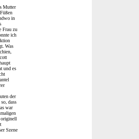
s Mutter
 Füßen
endwo in
s
e Frau zu
onnte ich
ktion
gt. Was
chien,
cott
rhaupt
t und es
cht
antel
rer
uten der
 so, dass
das war
damaligen
originell
t
ser Szene