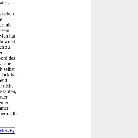
ate"-
wischen
e
r mit
tsein
 Man hat
 bewusst,
ch zu
er
Bord des
lasche,
h selbst
 Jack hat
send
r nicht
e laufen,
auer
einer
ehmer
euern. Ob