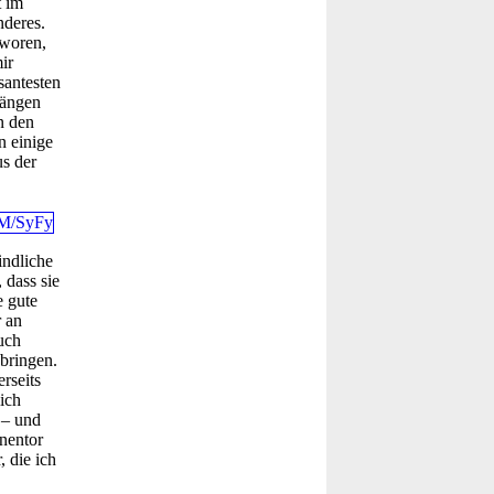
t im
nderes.
hworen,
ir
santesten
wängen
n den
n einige
us der
indliche
 dass sie
e gute
 an
uch
bringen.
rseits
ich
 – und
nentor
 die ich