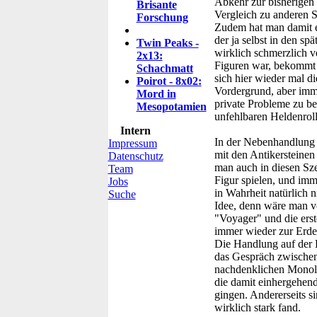
Abkehr zur bisherigen 
Brisante
Vergleich zu anderen S
Forschung
Zudem hat man damit e
der ja selbst in den s
Twin Peaks -
wirklich schmerzlich v
2x13:
Figuren war, bekommt 
Schachmatt
sich hier wieder mal d
Poirot - 8x02:
Vordergrund, aber imme
Mord in
private Probleme zu bew
Mesopotamien
unfehlbaren Heldenrol
Intern
In der Nebenhandlung
Impressum
mit den Antikersteinen 
Datenschutz
man auch in diesen Sze
Team
Figur spielen, und imm
Jobs
in Wahrheit natürlich 
Suche
Idee, denn wäre man vö
"Voyager" und die erste
immer wieder zur Erde 
Die Handlung auf der E
das Gespräch zwischen
nachdenklichen Monolo
die damit einhergehend
gingen. Andererseits s
wirklich stark fand.