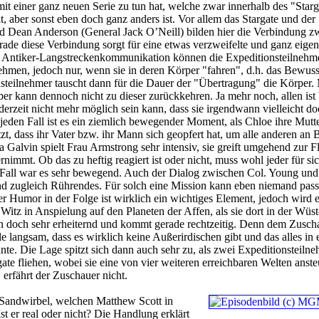
mit einer ganz neuen Serie zu tun hat, welche zwar innerhalb des "Starg
, aber sonst eben doch ganz anders ist. Vor allem das Stargate und der
rd Dean Anderson (General Jack O’Neill) bilden hier die Verbindung z
ade diese Verbindung sorgt für eine etwas verzweifelte und ganz eigen
Antiker-Langstreckenkommunikation können die Expeditionsteilnehme
hmen, jedoch nur, wenn sie in deren Körper "fahren", d.h. das Bewuss
teilnehmer tauscht dann für die Dauer der "Übertragung" die Körper.
ber kann dennoch nicht zu dieser zurückkehren. Ja mehr noch, allen ist
derzeit nicht mehr möglich sein kann, dass sie irgendwann vielleicht do
f jeden Fall ist es ein ziemlich bewegender Moment, als Chloe ihre Mutt
zt, dass ihr Vater bzw. ihr Mann sich geopfert hat, um alle anderen an 
a Galvin spielt Frau Armstrong sehr intensiv, sie greift umgehend zur F
ernimmt. Ob das zu heftig reagiert ist oder nicht, muss wohl jeder für sic
 Fall war es sehr bewegend. Auch der Dialog zwischen Col. Young und
und zugleich Rührendes. Für solch eine Mission kann eben niemand pas
r Humor in der Folge ist wirklich ein wichtiges Element, jedoch wird e
Witz in Anspielung auf den Planeten der Affen, als sie dort in der Wüst
nn doch sehr erheiternd und kommt gerade rechtzeitig. Denn dem Zusch
e langsam, dass es wirklich keine Außerirdischen gibt und das alles in 
te. Die Lage spitzt sich dann auch sehr zu, als zwei Expeditionsteiln
gate fliehen, wobei sie eine von vier weiteren erreichbaren Welten anst
 erfährt der Zuschauer nicht.
r Sandwirbel, welchen Matthew Scott in
Ist er real oder nicht? Die Handlung erklärt