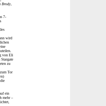
 Brody
,
s 7-
s
des
ann wird
lichen
eine
uteilen.
g von Eli
 Stargate
eten zu
n zum Tor
en)
 die
auf ein
ch mehr –
ichtet,