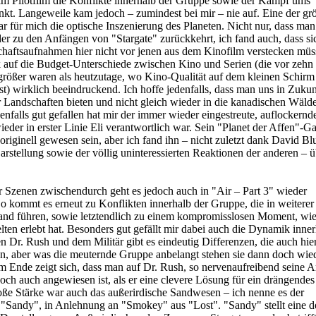
 im Pilotfilm die Konflikte innerhalb der Gruppe sowie der Kampf ums
kt. Langeweile kam jedoch – zumindest bei mir – nie auf. Eine der gr
r für mich die optische Inszenierung des Planeten. Nicht nur, dass man
r zu den Anfängen von "Stargate" zurückkehrt, ich fand auch, dass si
haftsaufnahmen hier nicht vor jenen aus dem Kinofilm verstecken müs
k auf die Budget-Unterschiede zwischen Kino und Serien (die vor zehn
rößer waren als heutzutage, wo Kino-Qualität auf dem kleinen Schirm 
t) wirklich beeindruckend. Ich hoffe jedenfalls, dass man uns in Zuku
r Landschaften bieten und nicht gleich wieder in die kanadischen Wäld
nfalls gut gefallen hat mir der immer wieder eingestreute, auflockern
ieder in erster Linie Eli verantwortlich war. Sein "Planet der Affen"-
originell gewesen sein, aber ich fand ihn – nicht zuletzt dank David Blu
arstellung sowie der völlig uninteressierten Reaktionen der anderen – 
r Szenen zwischendurch geht es jedoch auch in "Air – Part 3" wieder
 So kommt es erneut zu Konflikten innerhalb der Gruppe, die in weiterer
stand führen, sowie letztendlich zu einem kompromisslosen Moment, wi
elten erlebt hat. Besonders gut gefällt mir dabei auch die Dynamik inner
n Dr. Rush und dem Militär gibt es eindeutig Differenzen, die auch hie
ten, aber was die meuternde Gruppe anbelangt stehen sie dann doch wie
m Ende zeigt sich, dass man auf Dr. Rush, so nervenaufreibend seine A
ch auch angewiesen ist, als er eine clevere Lösung für ein drängende
roße Stärke war auch das außerirdische Sandwesen – ich nenne es der
 "Sandy", in Anlehnung an "Smokey" aus "Lost". "Sandy" stellt eine d