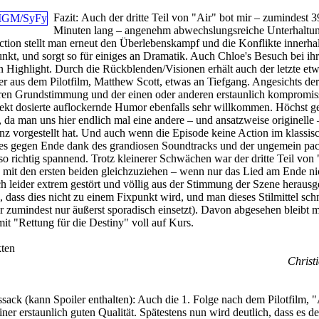
Fazit:
Auch der dritte Teil von "Air" bot mir – zumindest 3
Minuten lang – angenehm abwechslungsreiche Unterhaltun
tion stellt man erneut den Überlebenskampf und die Konflikte innerha
nkt, und sorgt so für einiges an Dramatik. Auch Chloe's Besuch bei ihr
n Highlight. Durch die Rückblenden/Visionen erhält auch der letzte et
er aus dem Pilotfilm, Matthew Scott, etwas an Tiefgang. Angesichts der
ren Grundstimmung und der einen oder anderen erstaunlich kompromis
fekt dosierte auflockernde Humor ebenfalls sehr willkommen. Höchst g
 da man uns hier endlich mal eine andere – und ansatzweise originelle 
genz vorgestellt hat. Und auch wenn die Episode keine Action im klassis
e es gegen Ende dank des grandiosen Soundtracks und der ungemein pa
o richtig spannend. Trotz kleinerer Schwächen war der dritte Teil von 
 mit den ersten beiden gleichzuziehen – wenn nur das Lied am Ende ni
 leider extrem gestört und völlig aus der Stimmung der Szene herausg
g, dass dies nicht zu einem Fixpunkt wird, und man dieses Stilmittel schn
der zumindest nur äußerst sporadisch einsetzt). Davon abgesehen bleibt 
it "Rettung für die Destiny" voll auf Kurs.
ten
Christi
ack (kann Spoiler enthalten):
Auch die 1. Folge nach dem Pilotfilm, "A
einer erstaunlich guten Qualität. Spätestens nun wird deutlich, dass es de