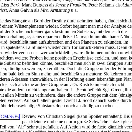
 Lisa Park
, Mark Burgess als
Jeremy Franklin
, Peter Kelamis als
Adam
iest
, Anna Galvin als
Mrs. Armstrong
u.a.
 das Stargate an Bord der Destiny durchschritten haben, findet sich da
 einem Wüstenplaneten wieder. Sofort beginnt man mit der Analyse de
uf der Suche nach einer ganz bestimmten Substanz, mit dem sich die
enserhaltungssystems reparieren ließe. Da man in unmittelbarer Nähe 
 wird, beschließt man aufzubrechen und den Planeten zu erkunden, im
 in spätestens 12 Stunden wieder zum Tor zurückkehren muss. Denn d
en wieder verlassen – wer zurückbleibt, wäre für immer auf dem unwirt
achdem weitere Proben keine positiven Ergebnisse erzielen, und man k
e Substanz befinden könnte, beschließt man sich in zwei Gruppen aufz
cen, fündig zu werden, zu erhöhen. Doch die Gruppe unter der Führun
schon bald keinen Sinn mehr, und beschließt zu meutern: Sie kehren zum
nderen Adressen anzuwählen, in der Hoffnung einen lebensfähigen Plan
löst sich auch die andere Gruppe auf: Dr. Rush kann einfach nicht
e die anderen nicht länger aufhalten. Lt. Scott befiehlt Sgt. Green, ih
t allen Mitteln zu verhindern, dass die andere Gruppe mit dem (einzig
n verlässt. Auf sich allein gestellt zieht Lt. Scott danach ziellos durch
 überlebenswichtige Substanz doch noch ausfindig zu machen…
Review von Christian Siegel (kann Spoiler enthalten):
Bis 
paar kleinere und eine enorm große Schwäche – dazu glei
 Teil von "Air" sehr gut gefallen. Auf Action wird de facto gänzlich verz