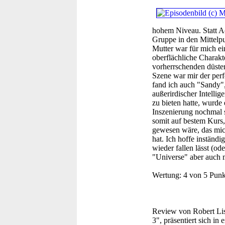
hohem Niveau. Statt Ac
Gruppe in den Mittelpu
Mutter war für mich ei
oberflächliche Charakt
vorherrschenden düste
Szene war mir der per
fand ich auch "Sandy",
außerirdischer Intelli
zu bieten hatte, wurd
Inszenierung nochmal s
somit auf bestem Kurs,
gewesen wäre, das mich
hat. Ich hoffe inständi
wieder fallen lässt (o
"Universe" aber auch m
Wertung:
4 von 5 Punk
Review von Robert Liss
3", präsentiert sich in 