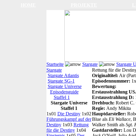
HOME
PROJEKTE
L
Startseite
Stargate
Stargate 
Stargate
Rettung für die Destin
Stargate Atlantis
Originaltitel:
Air (Part
Stargate SG-1
Episodennummer:
1
Stargate Universe
Bewertung:
Episodenguide
Erstausstrahlung U
Staffel 1
Erstausstrahlung D:
Stargate Universe
Drehbuch:
Robert C.
Staffel 1
Regie:
Andy Mikita
1x01
Die Destiny
1x02
Hauptdarsteller:
Robe
Führungskampf auf der
Blue als
Eli Wallace
, B
Destiny
1x03
Rettung
Walker Smith als
Sgt. 
für die Destiny
1x04
Gastdarsteller:
Lou Di
Finsternis
1x05
Der
Jack O'Neill
, Julia An