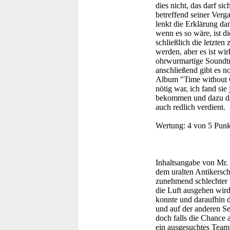
dies nicht, das darf s
betreffend seiner Verg
lenkt die Erklärung da
wenn es so wäre, ist di
schließlich die letzten
werden, aber es ist wir
ohrwurmartige Soundtr
anschließend gibt es 
Album "Time without C
nötig war, ich fand si
bekommen und dazu dann
auch redlich verdient.
Wertung:
4 von 5 Punk
Inhaltsangabe von Mr. 
dem uralten Antikersch
zunehmend schlechter u
die Luft ausgehen wird
konnte und daraufhin d
und auf der anderen Se
doch falls die Chance a
ein ausgesuchtes Team d