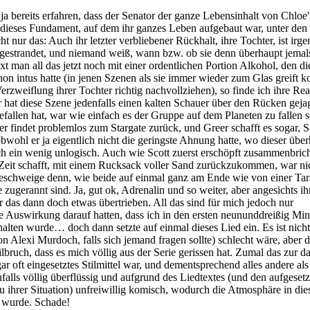
ja bereits erfahren, dass der Senator der ganze Lebensinhalt von Chloe'
 dieses Fundament, auf dem ihr ganzes Leben aufgebaut war, unter den
 nur das: Auch ihr letzter verbliebener Rückhalt, ihre Tochter, ist irg
 gestrandet, und niemand weiß, wann bzw. ob sie denn überhaupt jemal
t man all das jetzt noch mit einer ordentlichen Portion Alkohol, den di
hon intus hatte (in jenen Szenen als sie immer wieder zum Glas greift k
rzweiflung ihrer Tochter richtig nachvollziehen), so finde ich ihre Rea
ir hat diese Szene jedenfalls einen kalten Schauer über den Rücken geja
efallen hat, war wie einfach es der Gruppe auf dem Planeten zu fallen s
der findet problemlos zum Stargate zurück, und Greer schafft es sogar, S
bwohl er ja eigentlich nicht die geringste Ahnung hatte, wo dieser übe
h ein wenig unlogisch. Auch wie Scott zuerst erschöpft zusammenbrich
 Zeit schafft, mit einem Rucksack voller Sand zurückzukommen, war ni
Geschweige denn, wie beide auf einmal ganz am Ende wie von einer Tar
 zugerannt sind. Ja, gut ok, Adrenalin und so weiter, aber angesichts ih
das dann doch etwas übertrieben. All das sind für mich jedoch nur
ne Auswirkung darauf hatten, dass ich in den ersten neununddreißig Min
halten wurde… doch dann setzte auf einmal dieses Lied ein. Es ist nicht
n Alexi Murdoch, falls sich jemand fragen sollte) schlecht wäre, aber 
tilbruch, dass es mich völlig aus der Serie gerissen hat. Zumal das zur 
ar oft eingesetztes Stilmittel war, und dementsprechend alles andere als 
nfalls völlig überflüssig und aufgrund des Liedtextes (und den aufgesetz
u ihrer Situation) unfreiwillig komisch, wodurch die Atmosphäre in die
t wurde. Schade!