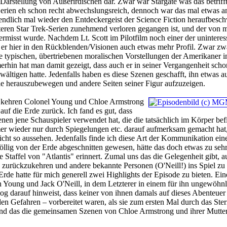
Darstellung von Außerirdischen dar. Zwar war Stargate was das betriff
erien eh schon recht abwechslungsreich, dennoch war das mal etwas a
ndlich mal wieder den Entdeckergeist der Science Fiction heraufbesc
päteren Star Trek-Serien zunehmend verloren gegangen ist, und der von m
ermisst wurde. Nachdem Lt. Scott im Pilotfilm noch einer der uninteres
er hier in den Rückblenden/Visionen auch etwas mehr Profil. Zwar z
ie typischen, übertriebenen moralischen Vorstellungen der Amerikaner i
rhin hat man damit gezeigt, dass auch er in seiner Vergangenheit scho
ältigen hatte. Jedenfalls haben es diese Szenen geschafft, ihn etwas a
le herauszubewegen und andere Seiten seiner Figur aufzuzeigen.
 kehren Colonel Young und Chloe Armstrong
auf die Erde zurück. Ich fand es gut, dass
nen jene Schauspieler verwendet hat, die die tatsächlich im Körper bef
er wieder nur durch Spiegelungen etc. darauf aufmerksam gemacht hat,
nicht so aussehen. Jedenfalls finde ich diese Art der Kommunikation ein
llig von der Erde abgeschnitten gewesen, hätte das doch etwas zu sehr
 Staffel von "Atlantis" erinnert. Zumal uns das die Gelegenheit gibt, a
zurückzukehren und andere bekannte Personen (O'Neill!) ins Spiel zu 
rde hatte für mich generell zwei Highlights der Episode zu bieten. Eine
 Young und Jack O'Neill, in dem Letzterer in einem für ihn ungewöhnl
g darauf hinweist, dass keiner von ihnen damals auf dieses Abenteuer
en Gefahren – vorbereitet waren, als sie zum ersten Mal durch das Ster
ind das die gemeinsamen Szenen von Chloe Armstrong und ihrer Mutter,