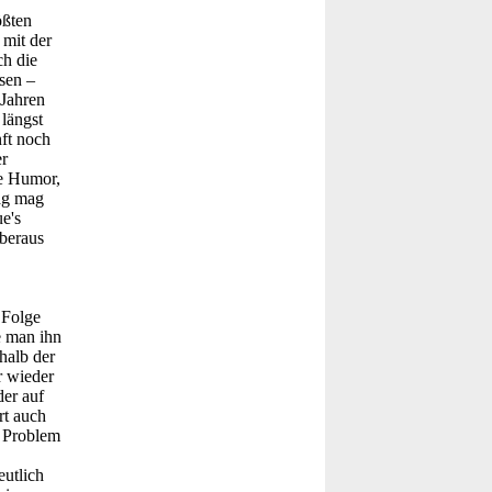
ößten
 mit der
ch die
sen –
 Jahren
längst
nft noch
er
de Humor,
Gag mag
e's
überaus
 Folge
e man ihn
halb der
r wieder
der auf
rt auch
s Problem
eutlich