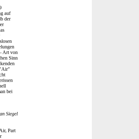
9
g auf
lb der
er
was
slosen
elungen
– Art von
chen Sinn
ckenden
"Air"
cht
erissen
ell
man bei
an Siegel
ir, Part
r