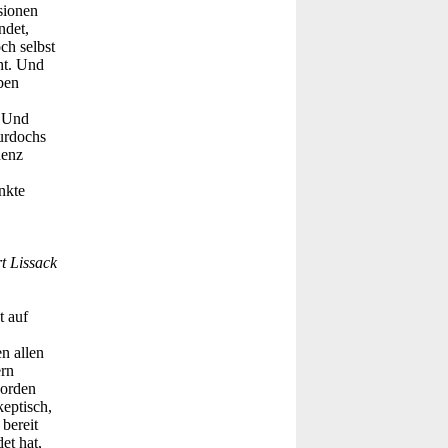
sionen
ndet,
ch selbst
ht. Und
rben
. Und
urdochs
uenz
nkte
t Lissack
t auf
n allen
ern
worden
keptisch,
bereit
et hat,