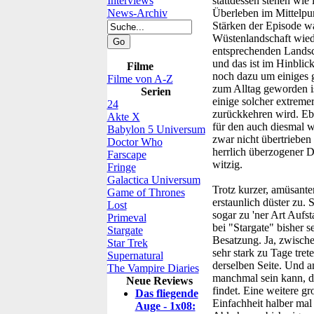
Interviews
stattdessen stehen wie
News-Archiv
Überleben im Mittelpun
Stärken der Episode wa
Wüstenlandschaft wiede
entsprechenden Landsc
und das ist im Hinblic
Filme
noch dazu um einiges g
Filme von A-Z
zum Alltag geworden is
Serien
einige solcher extreme
24
zurückkehren wird. Ebe
Akte X
für den auch diesmal w
Babylon 5 Universum
zwar nicht übertrieben 
Doctor Who
herrlich überzogener D
Farscape
witzig.
Fringe
Galactica Universum
Trotz kurzer, amüsante
Game of Thrones
erstaunlich düster zu.
Lost
sogar zu 'ner Art Auf
Primeval
bei "Stargate" bisher s
Stargate
Besatzung. Ja, zwische
Star Trek
sehr stark zu Tage tre
Supernatural
derselben Seite. Und a
The Vampire Diaries
manchmal sein kann, do
Neue Reviews
findet. Eine weitere g
Das fliegende
Einfachheit halber mal
Auge - 1x08: