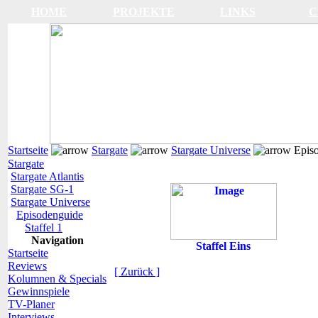
HOME
PROJEKTE
LINKS
C
Startseite
Stargate
Stargate Universe
Episo
Stargate
Stargate Atlantis
Stargate SG-1
Stargate Universe
Episodenguide
Staffel 1
Navigation
Staffel Eins
Startseite
Reviews
[ Zurück ]
Kolumnen & Specials
Gewinnspiele
TV-Planer
Interviews