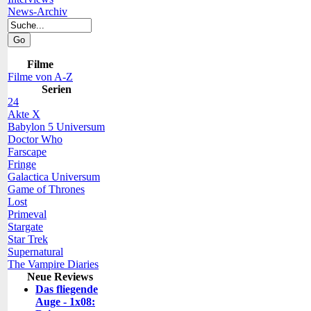
News-Archiv
Filme
Filme von A-Z
Serien
24
Akte X
Babylon 5 Universum
Doctor Who
Farscape
Fringe
Galactica Universum
Game of Thrones
Lost
Primeval
Stargate
Star Trek
Supernatural
The Vampire Diaries
Neue Reviews
Das fliegende
Auge - 1x08: