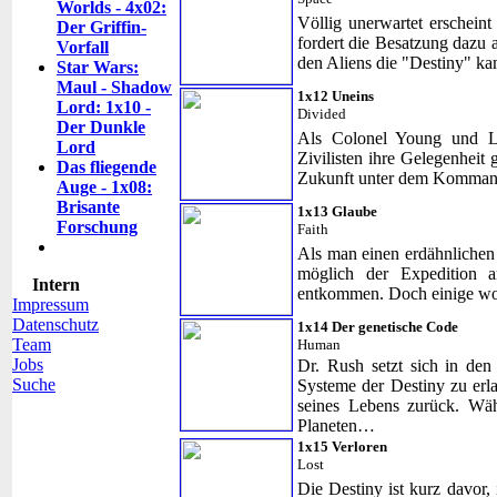
Worlds - 4x02:
Völlig unerwartet erscheint
Der Griffin-
fordert die Besatzung dazu a
Vorfall
den Aliens die "Destiny" k
Star Wars:
Maul - Shadow
1x12 Uneins
Lord: 1x10 -
Divided
Der Dunkle
Als Colonel Young und Lie
Lord
Zivilisten ihre Gelegenheit
Das fliegende
Zukunft unter dem Komman
Auge - 1x08:
Brisante
1x13 Glaube
Forschung
Faith
Als man einen erdähnlichen 
möglich der Expedition 
Intern
entkommen. Doch einige wol
Impressum
Datenschutz
1x14 Der genetische Code
Team
Human
Jobs
Dr. Rush setzt sich in den
Suche
Systeme der Destiny zu erla
seines Lebens zurück. Wäh
Planeten…
1x15 Verloren
Lost
Die Destiny ist kurz davor, 