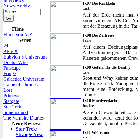
Interviews
1x07 Die Rückkehr
News-Archiv
Earth
Auf der Erde meint man 
zurückzuholen. Als Col. Yo
mit der Besatzung in die T
Filme
Filme von A-Z
1x08 Die Zeitreise
Serien
Time
24
Auf einem Dschungelplane
Akte X
Aufzeichnungsgerät. Das d
Babylon 5 Universum
Planeten gekommenen Crewm
Doctor Who
1x09 Gefahr für die Destiny
Farscape
Life
Fringe
Scott und Wray kehren zum 
Galactica Universum
die Erde zurück. Young geh
Game of Thrones
macht eine Entdeckung, 
Lost
könnte…
Primeval
1x10 Mordverdacht
Stargate
Justice
Star Trek
Supernatural
Als ein Crewmitglied tot 
The Vampire Diaries
gefunden wird, gerät der 
Neue Reviews
Gelegenheit, um ihre Positi
Star Trek:
1x11 Weltraum
Strange New
Space