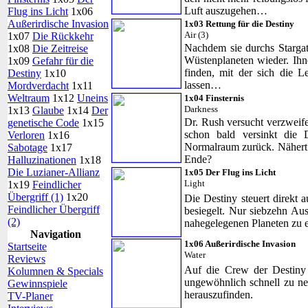
Luft auszugehen…
Flug ins Licht
1x06
Außerirdische Invasion
1x03 Rettung für die Destiny
Air (3)
1x07
Die Rückkehr
Nachdem sie durchs Stargat
1x08
Die Zeitreise
Wüstenplaneten wieder. Ihn
1x09
Gefahr für die
finden, mit der sich die L
Destiny
1x10
lassen…
Mordverdacht
1x11
Weltraum
1x12
Uneins
1x04 Finsternis
Darkness
1x13
Glaube
1x14
Der
Dr. Rush versucht verzweif
genetische Code
1x15
schon bald versinkt die 
Verloren
1x16
Normalraum zurück. Nähert 
Sabotage
1x17
Ende?
Halluzinationen
1x18
Die Luzianer-Allianz
1x05 Der Flug ins Licht
Light
1x19
Feindlicher
Übergriff (1)
1x20
Die Destiny steuert direkt 
Feindlicher Übergriff
besiegelt. Nur siebzehn Au
(2)
nahegelegenen Planeten zu e
Navigation
1x06 Außerirdische Invasion
Startseite
Water
Reviews
Auf die Crew der Destiny 
Kolumnen & Specials
ungewöhnlich schnell zu nei
Gewinnspiele
herauszufinden.
TV-Planer