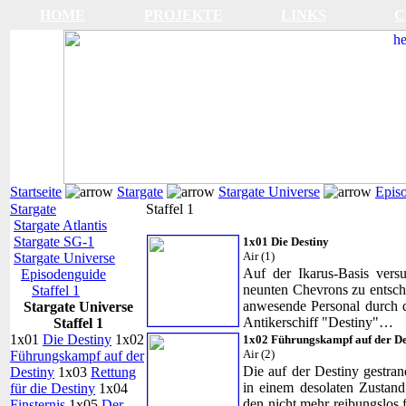
HOME
PROJEKTE
LINKS
C
Startseite
Stargate
Stargate Universe
Epis
Stargate
Staffel 1
Stargate Atlantis
Stargate SG-1
1x01 Die Destiny
Air (1)
Stargate Universe
Auf der Ikarus-Basis vers
Episodenguide
neunten Chevrons zu entschlü
Staffel 1
anwesende Personal durch d
Stargate Universe
Antikerschiff "Destiny"…
Staffel 1
1x01
Die Destiny
1x02
1x02 Führungskampf auf der De
Air (2)
Führungskampf auf der
Die auf der Destiny gestra
Destiny
1x03
Rettung
in einem desolaten Zustand
für die Destiny
1x04
den nicht mehr reibungslos 
Finsternis
1x05
Der