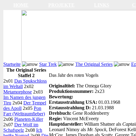
HOME
PROJEKTE
LINKS
C
Startseite
Star Trek
The Original Series
Ep
The Original Series
Das Jahr des roten Vogels
Staffel 2
2x01
Das Spukschloss
Originaltitel:
The Omega Glory
im Weltall
2x02
Produktionsnummer:
2x23
Metamorphose
2x03
Bewertung:
Im Namen des jungen
Erstausstrahlung USA:
01.03.1968
Tiru
2x04
Der Tempel
Erstausstrahlung D:
21.03.1988
des Apoll
2x05
Pon
Drehbuch:
Gene Roddenberry
Farr (Weltraumfieber)
Regie:
Vincent McEveety
2x06
Planeten-Killer
Hauptdarsteller:
William Shatner als
Captai
2x07
Der Wolf im
Leonard Nimoy als
Mr. Spock
, DeForest Kell
Schafspelz
2x08
Ich
McCoy
, James Doohan als
Scotty
, George Ta
heiße Nomad
2x09
Die