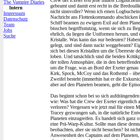
Crew der Exeter erst jene mittels Logbucheint
The Vampire Diaries
gebeamt und damit erst recht in die Bredoui
Intern
nicht sinnvoller? Wenn ich einen Logbucheint
Impressum
Nachricht ans Flottenkommando abschicken kö
Datenschutz
Schiff beamen zu ewigem Exil auf dem Plan
Team
bisschen begriffsstutzig, wenn sie sich zu Be
Jobs
ehrlich, da liegen die Uniformen herum, und 
Suche
Kristalle. Was kann das nur bedeuten? Haben
gelegt, und sind dann nackt weggebeamt? Eigen
sich bei diesen Kristallen um die Überreste d
loben. Und tatsächlich sind die beiden Krit
der tollen Atmosphäre, die in den betreffend
um die Frage, was an Bord der Exeter genau v
Kirk, Spock, McCoy und das Rothemd – über 
Zweifel besteht (immerhin hat er die Exkursio
aber auf den Planeten beamen, geht die Episo
Das beginnt schon bei so sich aufdrängenden
wie: Was hat die Crew der Exeter eigentlich 
verloren? Vergessen wir jetzt mal für einen 
Tracey gezwungen sah, in die natürliche Ent
Planeten einzugreifen. Es handelt sich ganz o
eine Prä-Warp-Kultur. Sollte man diese demn
beobachten, aber sie nicht besuchen? Ist nicht
Anwesenheit des Captains auf dem Planeten, 