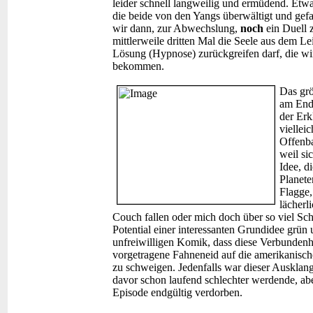
leider schnell langweilig und ermüdend. Etw
die beide von den Yangs überwältigt und 
wir dann, zur Abwechslung,
noch
ein Duell 
mittlerweile dritten Mal die Seele aus dem 
Lösung (Hypnose) zurückgreifen darf, die wi
bekommen.
Das grö
am Ende
der Erk
viellei
Offenba
weil si
Idee, d
Planete
Flagge,
lächerl
Couch fallen oder mich doch über so viel S
Potential einer interessanten Grundidee grün 
unfreiwilligen Komik, dass diese Verbundenh
vorgetragene Fahneneid auf die amerikanisch
zu schweigen. Jedenfalls war dieser Ausklang
davor schon laufend schlechter werdende, ab
Episode endgültig verdorben.