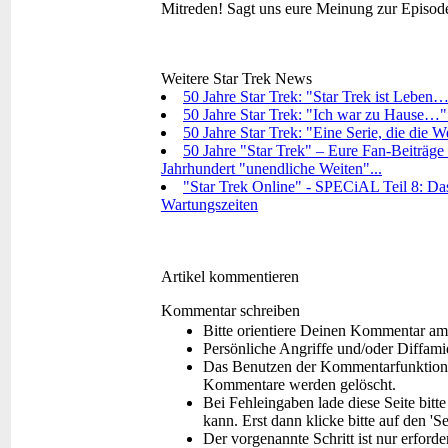
Mitreden!
Sagt uns eure Meinung zur Episod
Weitere Star Trek News
50 Jahre Star Trek: "Star Trek ist Leben…
50 Jahre Star Trek: "Ich war zu Hause…"
50 Jahre Star Trek: "Eine Serie, die die 
50 Jahre "Star Trek" – Eure Fan-Beiträge 
Jahrhundert "unendliche Weiten"...
"Star Trek Online" - SPECiAL Teil 8: Das
Wartungszeiten
Artikel kommentieren
Kommentar schreiben
Bitte orientiere Deinen Kommentar am
Persönliche Angriffe und/oder Diffam
Das Benutzen der Kommentarfunktion f
Kommentare werden gelöscht.
Bei Fehleingaben lade diese Seite bitt
kann. Erst dann klicke bitte auf den 'S
Der vorgenannte Schritt ist nur erford