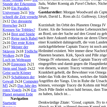
Sulu
, Walter Koenig als
Pavel Chekov
, Niche
Stunde der Erkenntnis
Uhura
2x10
Ein Parallel-
Gastdarsteller:
Morgan Woodward als
Capt
Universum
2x11
Wie
Sirah
, David L. Ross als
Lt. Galloway
, Lloy
schnell die Zeit vergeht
2x12
Der dressierte
Kurzinhalt:
Im Orbit des Planeten Omega IV st
Herrscher
2x13
Exeter. Als die Sensoren keine Lebenszeiche
Kennen Sie Tribbles?
an Bord, um der Sache auf den Grund zu geh
2x14
Brot und Spiele
nach ihrer Ankunft entdecken sie deren Über
2x15
Reise nach Babel
einer Krankheit dahingerafft, die vom Land
2x16
Der erste Krieg
zurückgebliebene Captain Tracey ist noch am
2x17
Meister der
Heilmittel existiert. Wer immer diese Nachric
Sklaven
2x18
Tödliche
Planeten beamen. Kirk, Spock und Pille zöge
Wolken
2x19
Das
Omega IV erkennen, dass Captain Tracey offe
Loch im Weltraum
eingegriffen und damit gegen die Hauptdirekti
2x20
Epigonen
2x21
von diesem, warum: Tracey vermutet auf dem 
Stein und Staub
2x22
Krankheit geheilt, die Bewohner von Omega I
Geist sucht Körper
leidet das Volk der Kohms, welches die Städte 
2x23
Schablonen der
Angriffen der Yangs. Um in Ruhe die Ursach
Gewalt
2x24
Computer
können, versorgte Tracey die Kohms mit Waff
M5
2x25
Das Jahr des
Doch Pille findet schon bald heraus, dass T
roten Vogels
2x26
Ein
zu haben, falsch ist…
Planet genannt Erde
Navigation
Denkwürdige Zitate:
"Good, captain. Try to 
Startseite
(Spock zu Kirk, während dessem Kampf mit 