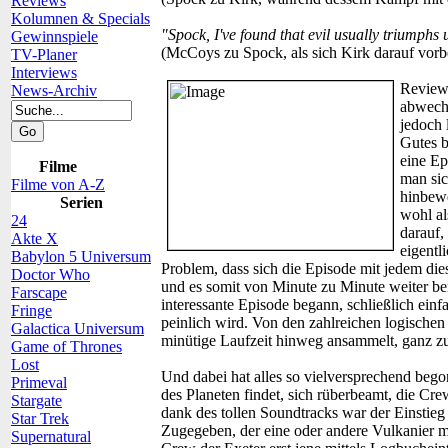
Reviews
Kolumnen & Specials
"Spock, I've found that evil usually triumphs u
Gewinnspiele
(McCoys zu Spock, als sich Kirk darauf vorbe
TV-Planer
Interviews
Review
News-Archiv
abwechs
jedoch 
Gutes b
eine Ep
Filme
man sic
Filme von A-Z
hinbewe
Serien
wohl al
24
darauf,
Akte X
eigentl
Babylon 5 Universum
Problem, dass sich die Episode mit jedem d
Doctor Who
und es somit von Minute zu Minute weiter be
Farscape
interessante Episode begann, schließlich ein
Fringe
peinlich wird. Von den zahlreichen logische
Galactica Universum
minütige Laufzeit hinweg ansammelt, ganz z
Game of Thrones
Lost
Und dabei hat alles so vielversprechend beg
Primeval
des Planeten findet, sich rüberbeamt, die Crew
Stargate
dank des tollen Soundtracks war der Einstieg
Star Trek
Zugegeben, der eine oder andere Vulkanier ma
Supernatural