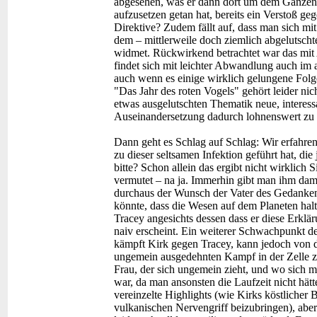
abgesehen, was er dann dort um dem Ganzen
aufzusetzen getan hat, bereits ein Verstoß ge
Direktive? Zudem fällt auf, dass man sich mi
dem – mittlerweile doch ziemlich abgelutsch
widmet. Rückwirkend betrachtet war das mit 
findet sich mit leichter Abwandlung auch im a
auch wenn es einige wirklich gelungene Folge
"Das Jahr des roten Vogels" gehört leider nich
etwas ausgelutschten Thematik neue, interes
Auseinandersetzung dadurch lohnenswert zu
Dann geht es Schlag auf Schlag: Wir erfahre
zu dieser seltsamen Infektion geführt hat, die
bitte? Schon allein das ergibt nicht wirklich
vermutet – na ja. Immerhin gibt man ihm dam
durchaus der Wunsch der Vater des Gedankens
könnte, dass die Wesen auf dem Planeten halt
Tracey angesichts dessen dass er diese Erklä
naiv erscheint. Ein weiterer Schwachpunkt 
kämpft Kirk gegen Tracey, kann jedoch von d
ungemein ausgedehnten Kampf in der Zelle 
Frau, der sich ungemein zieht, und wo sich mi
war, da man ansonsten die Laufzeit nicht hätt
vereinzelte Highlights (wie Kirks köstlicher B
vulkanischen Nervengriff beizubringen), aber