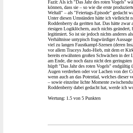
Fazit:
Als ich "Das Jahr des roten Vogels" wä
können, dass sie – so wie die erste produzier
Weltall" – als "Feiertags-Episode" gedacht w
Unter diesen Umständen hätte ich vielleicht
Roddenberry da geritten hat. Das hätte zwar
riesigen Logiklöchern, auch nichts geändert, 
legitimiert. So ist sie jedoch nichts anderes 
Verhältnisse untypisch fragwürdiger Aussage 
viel zu langen Faustkampf-Szenen (deren Ins
vor allem Traceys Judo-Hieb, mit dem er Kirk 
bereits erwähnten großen Schwächen in der L
am Ende, die noch dazu nicht den geringsten
hüpft "Das Jahr des roten Vogels" endgültig ü
Augen verdrehen oder vor Lachen von der Cou
wenn auch an das Potential, welches dieser 
– sowie einzelne lichte Momente zwischend
Roddenberry dabei gedacht hat, werde ich wo
Wertung:
1.5 von 5 Punkten