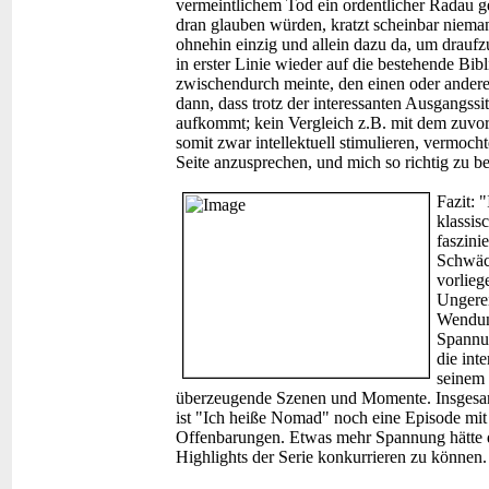
vermeintlichem Tod ein ordentlicher Radau g
dran glauben würden, kratzt scheinbar niemand
ohnehin einzig und allein dazu da, um drauf
in erster Linie wieder auf die bestehende Bi
zwischendurch meinte, den einen oder ander
dann, dass trotz der interessanten Ausgangss
aufkommt; kein Vergleich z.B. mit dem zuvo
somit zwar intellektuell stimulieren, vermoch
Seite anzusprechen, und mich so richtig zu be
Fazit:
"
klassis
faszini
Schwäch
vorlieg
Ungerei
Wendun
Spannu
die int
seinem 
überzeugende Szenen und Momente. Insgesamt
ist "Ich heiße Nomad" noch eine Episode mit 
Offenbarungen. Etwas mehr Spannung hätte d
Highlights der Serie konkurrieren zu können.