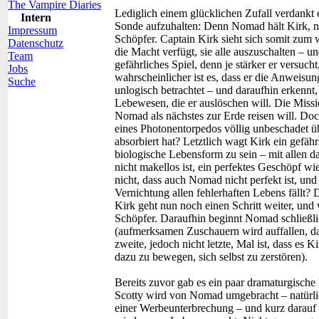
The Vampire Diaries
Lediglich einem glücklichen Zufall verdankt e
Intern
Sonde aufzuhalten: Denn Nomad hält Kirk, n
Impressum
Schöpfer. Captain Kirk sieht sich somit zum 
Datenschutz
die Macht verfügt, sie alle auszuschalten – u
Team
gefährliches Spiel, denn je stärker er versuc
Jobs
wahrscheinlicher ist es, dass er die Anweisu
Suche
unlogisch betrachtet – und daraufhin erkennt,
Lebewesen, die er auslöschen will. Die Missi
Nomad als nächstes zur Erde reisen will. Do
eines Photonentorpedos völlig unbeschadet ü
absorbiert hat? Letztlich wagt Kirk ein gefä
biologische Lebensform zu sein – mit allen 
nicht makellos ist, ein perfektes Geschöpf 
nicht, dass auch Nomad nicht perfekt ist, und
Vernichtung allen fehlerhaften Lebens fällt?
Kirk geht nun noch einen Schritt weiter, und 
Schöpfer. Daraufhin beginnt Nomad schließlic
(aufmerksamen Zuschauern wird auffallen, d
zweite, jedoch nicht letzte, Mal ist, dass es
dazu zu bewegen, sich selbst zu zerstören).
Bereits zuvor gab es ein paar dramaturgisch
Scotty wird von Nomad umgebracht – natürli
einer Werbeunterbrechung – und kurz darauf 