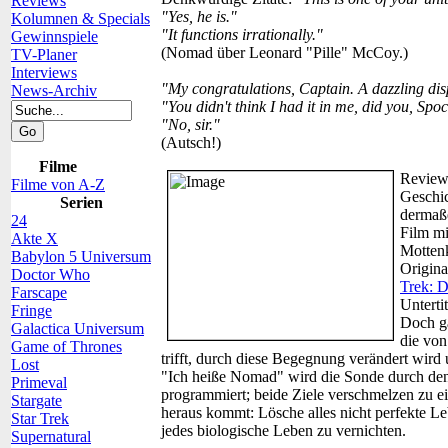
Reviews
"Yes, he is."
Kolumnen & Specials
"It functions irrationally."
Gewinnspiele
(Nomad über Leonard "Pille" McCoy.)
TV-Planer
Interviews
"My congratulations, Captain. A dazzling disp
News-Archiv
"You didn't think I had it in me, did you, Spo
"No, sir."
(Autsch!)
Filme
Review
Filme von A-Z
Geschi
Serien
dermaße
24
Film mi
Akte X
Mottenk
Babylon 5 Universum
Origina
Doctor Who
Trek: D
Farscape
Unterti
Fringe
Doch ga
Galactica Universum
die von
Game of Thrones
trifft, durch diese Begegnung verändert wird
Lost
"Ich heiße Nomad" wird die Sonde durch den
Primeval
programmiert; beide Ziele verschmelzen zu ei
Stargate
heraus kommt: Lösche alles nicht perfekte L
Star Trek
jedes biologische Leben zu vernichten.
Supernatural