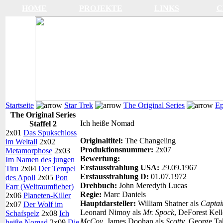
HOME
PROJEKTE
LINKS
C
Startseite
Star Trek
The Original Series
Ep
The Original Series
Ich heiße Nomad
Staffel 2
2x01
Das Spukschloss
Originaltitel:
The Changeling
im Weltall
2x02
Produktionsnummer:
2x07
Metamorphose
2x03
Bewertung:
Im Namen des jungen
Erstausstrahlung USA:
29.09.1967
Tiru
2x04
Der Tempel
Erstausstrahlung D:
01.07.1972
des Apoll
2x05
Pon
Drehbuch:
John Meredyth Lucas
Farr (Weltraumfieber)
Regie:
Marc Daniels
2x06
Planeten-Killer
Hauptdarsteller:
William Shatner als
Captai
2x07
Der Wolf im
Leonard Nimoy als
Mr. Spock
, DeForest Kell
Schafspelz
2x08
Ich
McCoy
, James Doohan als
Scotty
, George Ta
heiße Nomad
2x09
Die