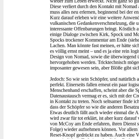
wieder zum Leben erweckt. Nicht ganz so gut
Diese verliert durch den Kontakt mit Nomad a
muss alles neu erlernen, beginnend bei der e
Kurz darauf erleben wir eine weitere Anwen
vulkanischen Gedankenverschmelzung, die u
interessante Offenbarungen bringt. Köstlich 
einige Dialoge zwischen Kirk, Spock und Mc
Spocks trockener Kommentar am Ende (siehe
Lachen. Man könnte fast meinen, er hätte sich
es völlig ernst meint – und es ja eine rein lo
Design von Nomad, sowie die überwiegend ü
hervorgehoben werden. Tricktechnisch möge
imposanter gewesen sein, aber Blöße gibt sic
Jedoch: So wie sein Schöpfer, und natürlich a
perfekt. Einerseits fallen erneut ein paar l
Menschenhand erschaffen, scheint aber die Sp
Datenaustausch vermag er es, sich mit der Cre
in Kontakt zu treten. Noch seltsamer finde ic
dass der Schöpfer so wie die anderen Besatzu
Etwas deutlich fällt auch wieder einmal die 
wird zwar für tot erklärt, ist aber kurz dara
von McCoy am Ende erfahren, ihren Dienst sc
Folge) wieder aufnehmen können. Vor allem l
Reset-Knopf gedrückt zu haben. Auch eine Var