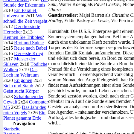
Sulu
, Walter Koenig als
Pavel Chekov
, Niche
Stunde der Erkenntnis
Uhura
2x10
Ein Parallel-
Gastdarsteller:
Majel Barrett als
Christine C
Universum
2x11
Wie
Hadley
, Eddie Paskey als
Leslie
, Vic Perrin a
schnell die Zeit vergeht
2x12
Der dressierte
Kurzinhalt:
Die U.S.S. Enterprise geht einem
Herrscher
2x13
Sonnensystem empfangen haben. Bei ihrer Ank
Kennen Sie Tribbles?
durch eine unbekannte Kraft zerstört wurde. 
2x14
Brot und Spiele
Torpedos der Enterprise zeigen vergleichswe
2x15
Reise nach Babel
fremden Entität Kontakt aufzunehmen. Diese st
2x16
Der erste Krieg
und erklärt sich dazu bereit, an Bord zu komm
2x17
Meister der
man schließlich eine kleine Sonde an Bord be
Sklaven
2x18
Tödliche
Nomad für die Vernichtung eines komplette
Wolken
2x19
Das
verantwortlich – dementsprechend vorsichtig 
Loch im Weltraum
warum Nomad den Angriff eingestellt hat: Er
2x20
Epigonen
2x21
findet man Aufzeichnungen einer alten Sond
Stein und Staub
2x22
geschickt wurde, um nach Leben zu suchen. 
Geist sucht Körper
Sonde sei zerstört worden, doch nach einer 
2x23
Schablonen der
offenbar im All auf die Sonde eines fremden 
Gewalt
2x24
Computer
Gestein zu analysieren und zu sterilisieren
M5
2x25
Das Jahr des
ihre Agenden – miteinander verschmolzen. Und
roten Vogels
2x26
Ein
Auftrag, alles biologische – und damit aus se
Planet genannt Erde
wird…
Navigation
Startseite
Denkwürdige Zitate:
"This is one of your uni